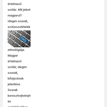
értelmező
szótár. Mit jelent
magyarul?
Idegen szavak,
szóösszetételek
jelentése,
magyarázata,
használata,
etimológiája.
Magyar
értelmező
szótár, idegen
szavak,
kifejezések
jelentése.
Szavak
keresztrejtvényhez
és