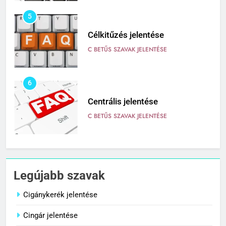
5
Célkitűzés jelentése
C BETŰS SZAVAK JELENTÉSE
6
Centrális jelentése
C BETŰS SZAVAK JELENTÉSE
7
Céltudatos jelentése
Legújabb szavak
C BETŰS SZAVAK JELENTÉSE
Cigánykerék jelentése
Cingár jelentése
8