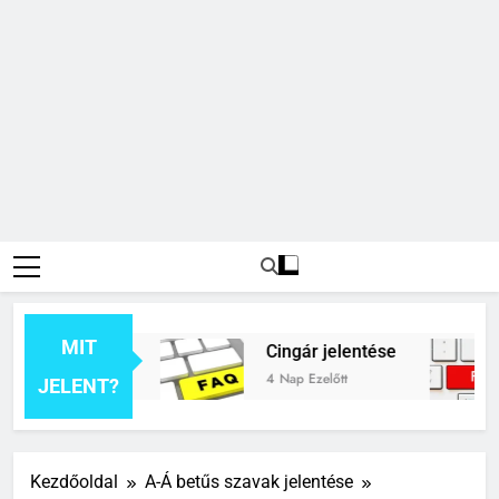
MIT
 jelentése
Cingár jelentése
C
4 Nap Ezelőtt
7
JELENT?
Kezdőoldal
A-Á betűs szavak jelentése