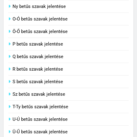
7
Ny betűs szavak jelentése
Céltudatos jelentése
O-Ó betűs szavak jelentése
C BETŰS SZAVAK JELENTÉSE
Ö-Ő betűs szavak jelentése
8
P betűs szavak jelentése
Centenárium jelentése
Q betűs szavak jelentése
C BETŰS SZAVAK JELENTÉSE
R betűs szavak jelentése
S betűs szavak jelentése
Sz betűs szavak jelentése
T-Ty betűs szavak jelentése
U-Ú betűs szavak jelentése
Ü-Ű betűs szavak jelentése