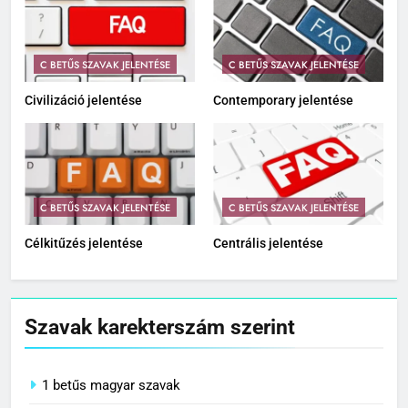
C BETŰS SZAVAK JELENTÉSE
C BETŰS SZAVAK JELENTÉSE
Civilizáció jelentése
Contemporary jelentése
C BETŰS SZAVAK JELENTÉSE
C BETŰS SZAVAK JELENTÉSE
Célkitűzés jelentése
Centrális jelentése
Szavak karekterszám szerint
1 betűs magyar szavak