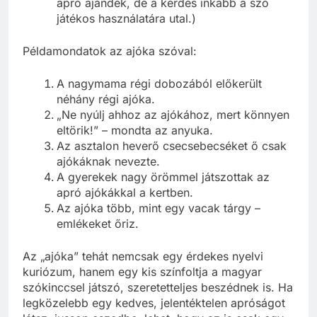
apró ajándék, de a kérdés inkább a szó
játékos használatára utal.)
Példamondatok az ajóka szóval:
A nagymama régi dobozából előkerült
néhány régi ajóka.
„Ne nyúlj ahhoz az ajókához, mert könnyen
eltörik!” – mondta az anyuka.
Az asztalon heverő csecsebecséket ő csak
ajókáknak nevezte.
A gyerekek nagy örömmel játszottak az
apró ajókákkal a kertben.
Az ajóka több, mint egy vacak tárgy –
emlékeket őriz.
Az „ajóka” tehát nemcsak egy érdekes nyelvi
kuriózum, hanem egy kis színfoltja a magyar
szókinccsel játszó, szeretetteljes beszédnek is. Ha
legközelebb egy kedves, jelentéktelen apróságot