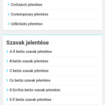
Centenárium jelentése
Civilizáció jelentése
C BETŰS SZAVAK JELENTÉSE
Contemporary jelentése
Célkitűzés jelentése
1
Cigánykerék jelentése
Szavak jelentése
C BETŰS SZAVAK JELENTÉSE
A-Á betűs szavak jelentése
2
B betűs szavak jelentése
Cingár jelentése
C betűs szavak jelentése
C BETŰS SZAVAK JELENTÉSE
Cs betűs szavak jelentése
3
D-Dz-Dzs betűs szavak jelentése
Civilizáció jelentése
E-É betűs szavak jelentése
C BETŰS SZAVAK JELENTÉSE