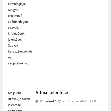
etimológiája.
Magyar
értelmező
szótár, idegen
szavak,
kifejezések
jelentése.
Szavak
keresztrejtvényhez
és
szójátékokhoz.
Attasé jelentése
Mit jelent?
Szavak, szavak
Mit jelent?
9 hónap ezelőtt
0
jelentése,
szinoníma,