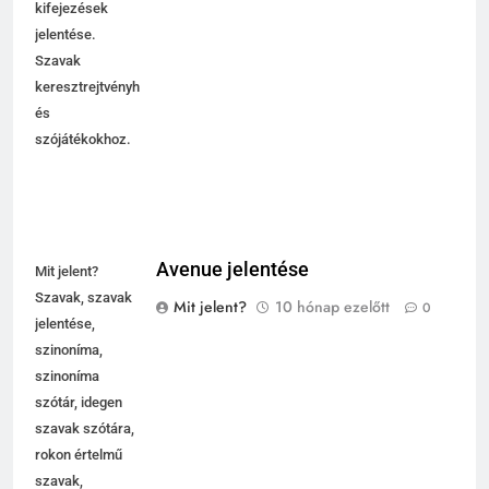
kifejezések
jelentése.
Szavak
keresztrejtvényhez
és
szójátékokhoz.
Avenue jelentése
Mit jelent?
Szavak, szavak
Mit jelent?
10 hónap ezelőtt
0
jelentése,
szinoníma,
szinoníma
szótár, idegen
szavak szótára,
rokon értelmű
szavak,