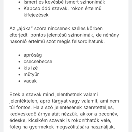
Ismert és kevésbé ismert szinonimák
Kapcsolódó szavak, rokon értelmű
kifejezések
Az „ajóka” szóra nincsenek széles körben
elterjedt, pontos jelentésű szinonimák, de néhány
hasonló értelmű szót mégis felsorolhatunk:
apróság
csecsebecse
kis izé
mütyür
vacak
Ezek a szavak mind jelenthetnek valami
jelentéktelen, apró tárgyat vagy valamit, ami nem
túl fontos. Ha a szó jelentésének szeretetteljes,
kedveskedő árnyalatát nézzük, akkor a becenév,
édeske, kicsikém szavak is rokoníthatók vele,
főleg ha gyermekek megszólítására használjuk.