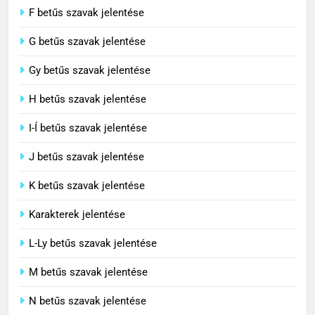
F betűs szavak jelentése
G betűs szavak jelentése
4
Contemporary jelentése
Gy betűs szavak jelentése
C BETŰS SZAVAK JELENTÉSE
H betűs szavak jelentése
I-Í betűs szavak jelentése
5
J betűs szavak jelentése
Célkitűzés jelentése
C BETŰS SZAVAK JELENTÉSE
K betűs szavak jelentése
Karakterek jelentése
6
L-Ly betűs szavak jelentése
Centrális jelentése
M betűs szavak jelentése
C BETŰS SZAVAK JELENTÉSE
N betűs szavak jelentése