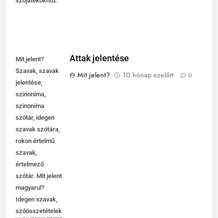
szójátékokhoz.
Attak jelentése
Mit jelent?
Szavak, szavak
Mit jelent?
10 hónap ezelőtt
0
jelentése,
szinoníma,
szinoníma
szótár, idegen
szavak szótára,
rokon értelmű
szavak,
5
értelmező
Célkitűzés jelentése
szótár. Mit jelent
C BETŰS SZAVAK JELENTÉSE
magyarul?
Idegen szavak,
szóösszetételek