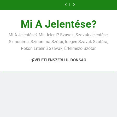
Ugrás
a
tartalomra
Mi A Jelentése?
Mi A Jelentése? Mit Jelent? Szavak, Szavak Jelentése,
Szinoníma, Szinoníma Szótár, Idegen Szavak Szótára,
Rokon Értelmű Szavak, Értelmező Szótár.
VÉLETLENSZERŰ ÚJDONSÁG