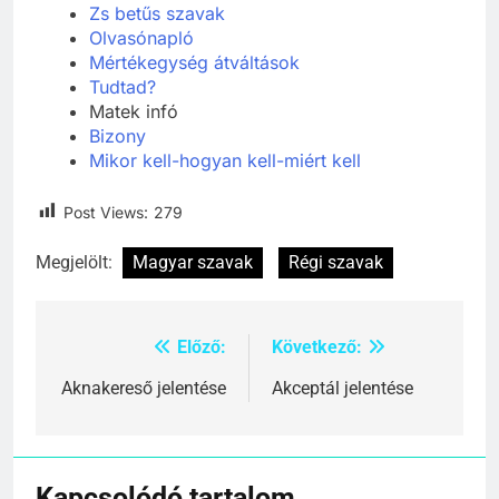
Zs betűs szavak
Olvasónapló
Mértékegység átváltások
Tudtad?
Matek infó
Bizony
Mikor kell-hogyan kell-miért kell
Post Views:
279
Megjelölt:
Magyar szavak
Régi szavak
Előző:
Következő:
Bejegyzés
navigáció
Aknakereső jelentése
Akceptál jelentése
Kapcsolódó tartalom