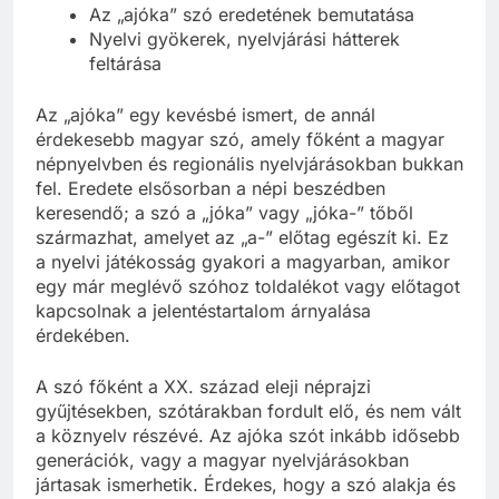
Az „ajóka” szó eredetének bemutatása
Nyelvi gyökerek, nyelvjárási hátterek
feltárása
Az „ajóka” egy kevésbé ismert, de annál
érdekesebb magyar szó, amely főként a magyar
népnyelvben és regionális nyelvjárásokban bukkan
fel. Eredete elsősorban a népi beszédben
keresendő; a szó a „jóka” vagy „jóka-” tőből
származhat, amelyet az „a-” előtag egészít ki. Ez
a nyelvi játékosság gyakori a magyarban, amikor
egy már meglévő szóhoz toldalékot vagy előtagot
kapcsolnak a jelentéstartalom árnyalása
érdekében.
A szó főként a XX. század eleji néprajzi
gyűjtésekben, szótárakban fordult elő, és nem vált
a köznyelv részévé. Az ajóka szót inkább idősebb
generációk, vagy a magyar nyelvjárásokban
jártasak ismerhetik. Érdekes, hogy a szó alakja és