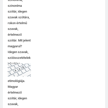
szinoníma
szótár, idegen
szavak szótára,
rokon értelmű
szavak,
értelmező
szótár. Mit jelent
magyarul?
Idegen szavak,
szóösszetételek
jelentése,
magyarázata,
használata,
etimológiája.
Magyar
értelmező
szótár, idegen
szavak,