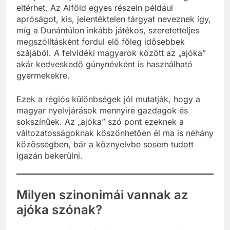
eltérhet. Az Alföld egyes részein például
apróságot, kis, jelentéktelen tárgyat neveznek így,
míg a Dunántúlon inkább játékos, szeretetteljes
megszólításként fordul elő főleg idősebbek
szájából. A felvidéki magyarok között az „ajóka”
akár kedveskedő gúnynévként is használható
gyermekekre.
Ezek a régiós különbségek jól mutatják, hogy a
magyar nyelvjárások mennyire gazdagok és
sokszínűek. Az „ajóka” szó pont ezeknek a
változatosságoknak köszönhetően él ma is néhány
közösségben, bár a köznyelvbe sosem tudott
igazán bekerülni.
Milyen szinonimái vannak az
ajóka szónak?