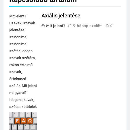
Axiális jelentése
Mit jelent?
Szavak, szavak
Mit jelent?
9 hónap ezelőtt
0
jelentése,
szinoníma,
szinoníma
szótár, idegen
szavak szótára,
rokon értelmű
szavak,
értelmező
szótár. Mit jelent
magyarul?
Idegen szavak,
szóösszetételek
jelentése,
magyarázata,
használata,