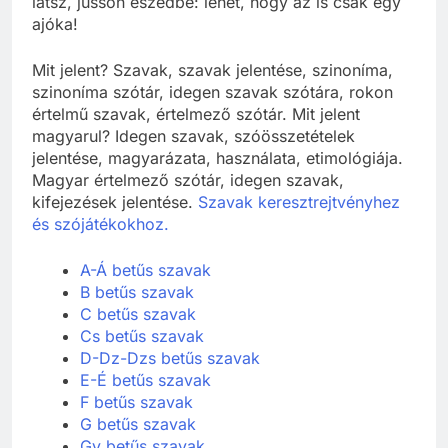
látsz, jusson eszedbe: lehet, hogy az is csak egy
ajóka!
Mit jelent? Szavak, szavak jelentése, szinoníma,
szinoníma szótár, idegen szavak szótára, rokon
értelmű szavak, értelmező szótár. Mit jelent
magyarul? Idegen szavak, szóösszetételek
jelentése, magyarázata, használata, etimológiája.
Magyar értelmező szótár, idegen szavak,
kifejezések jelentése.
Szavak keresztrejtvényhez
és szójátékokhoz.
A-Á betűs szavak
B betűs szavak
C betűs szavak
Cs betűs szavak
D-Dz-Dzs betűs szavak
E-É betűs szavak
F betűs szavak
G betűs szavak
Gy betűs szavak