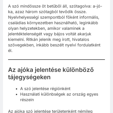
A szó mindössze öt betűből áll, szótagolva: a-jó-
ka, azaz három szótagból tevődik össze.
Nyelvhelyességi szempontból főként informális,
családias környezetben használható, leginkább
olyan helyzetekben, amikor valaminek a
jelentéktelenségét vagy bájos voltát akarjuk
kiemelni. Ritkán jelenik meg írott, hivatalos
szövegekben, inkább beszélt nyelvi fordulatként
él.
Az ajóka jelentése különböző
tájegységeken
A szó jelentése régiónként
Használati különbségek az ország egyes
részein
Az ajóka szó jelentése területenként némileg