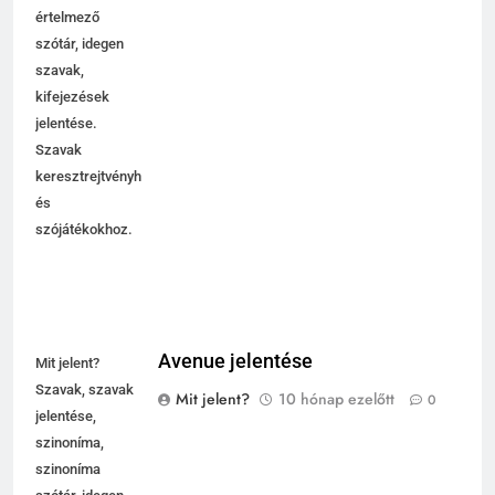
értelmező
szótár, idegen
szavak,
kifejezések
jelentése.
Szavak
keresztrejtvényhez
és
szójátékokhoz.
Avenue jelentése
Mit jelent?
Szavak, szavak
Mit jelent?
10 hónap ezelőtt
0
jelentése,
szinoníma,
szinoníma