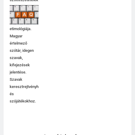
jelentése,
magyarázata,
használata,
etimológiája.
Magyar
értelmező
szótár, idegen
szavak,
kifejezések
jelentése.
Szavak
keresztrejtvényhez
és
szójátékokhoz.