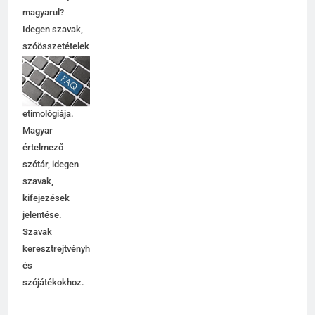
C BETŰS SZAVAK JELENTÉSE
magyarul?
Idegen szavak,
szóösszetételek
6
jelentése,
magyarázata,
Centrális jelentése
használata,
C BETŰS SZAVAK JELENTÉSE
etimológiája.
Magyar
értelmező
7
szótár, idegen
Céltudatos jelentése
szavak,
C BETŰS SZAVAK JELENTÉSE
kifejezések
jelentése.
Szavak
8
keresztrejtvényhez
és
Centenárium jelentése
szójátékokhoz.
C BETŰS SZAVAK JELENTÉSE