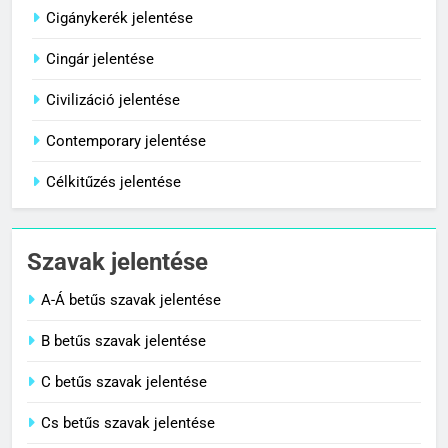
Cigánykerék jelentése
Cingár jelentése
8
Centenárium jelentése
Civilizáció jelentése
C BETŰS SZAVAK JELENTÉSE
Contemporary jelentése
Célkitűzés jelentése
1
Cigánykerék jelentése
Szavak jelentése
C BETŰS SZAVAK JELENTÉSE
A-Á betűs szavak jelentése
2
B betűs szavak jelentése
Cingár jelentése
C betűs szavak jelentése
C BETŰS SZAVAK JELENTÉSE
Cs betűs szavak jelentése