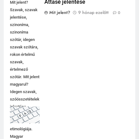
Attasé jelentése
Mit jelent?
Szavak, szavak
Mit jelent?
9 hónap ezelőtt
0
jelentése,
szinoníma,
szinoníma
szótár, idegen
szavak szótára,
rokon értelmű
szavak,
értelmező
szótár. Mit jelent
magyarul?
Idegen szavak,
szóösszetételek
jelentése,
magyarázata,
használata,
etimológiája.
Magyar