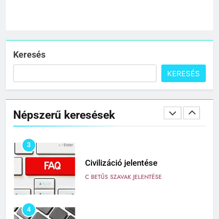
1
Cigánykerék jelentése
C BETŰS SZAVAK JELENTÉSE
Keresés
KERESÉS
2
Cingár jelentése
Népszerű keresések
C BETŰS SZAVAK JELENTÉSE
3
Civilizáció jelentése
C BETŰS SZAVAK JELENTÉSE
4