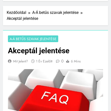
Kezdőoldal
A-Á betűs szavak jelentése
Akceptál jelentése
A-Á BETŰS SZAVAK JELENTÉSE
Akceptál jelentése
0
Mit Jelent?
1 Év Ezelőtt
6 Mins