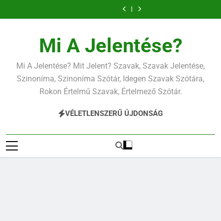
Ugrás
a
tartalomra
Mi A Jelentése?
Mi A Jelentése? Mit Jelent? Szavak, Szavak Jelentése,
Szinoníma, Szinoníma Szótár, Idegen Szavak Szótára,
Rokon Értelmű Szavak, Értelmező Szótár.
VÉLETLENSZERŰ ÚJDONSÁG