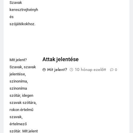
Szavak
keresztrejtvényhez
és
szójátékokhoz.
Attak jelentése
Mit jelent?
Szavak, szavak
Mit jelent?
10 hónap ezelőtt
0
jelentése,
szinoníma,
szinoníma
szótár, idegen
szavak szótára,
rokon értelmű
szavak,
5
értelmező
Célkitűzés jelentése
szótár. Mit jelent