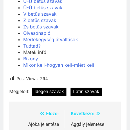
U-Ú betűs szavak
Ü-Ű betűs szavak
V betűs szavak
Z betűs szavak
Zs betűs szavak
Olvasónapló
Mértékegység átváltások
Tudtad?
Matek infó
Bizony
Mikor kell-hogyan kell-miért kell
Post Views:
294
Megjelölt:
Idegen szavak
Latin szavak
Előző:
Következő:
Bejegyzés
navigáció
Ajóka jelentése
Aggály jelentése