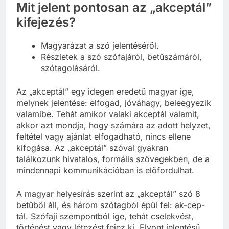
Mit jelent pontosan az „akceptál”
kifejezés?
Magyarázat a szó jelentéséről.
Részletek a szó szófajáról, betűszámáról,
szótagolásáról.
Az „akceptál” egy idegen eredetű magyar ige,
melynek jelentése: elfogad, jóváhagy, beleegyezik
valamibe. Tehát amikor valaki akceptál valamit,
akkor azt mondja, hogy számára az adott helyzet,
feltétel vagy ajánlat elfogadható, nincs ellene
kifogása. Az „akceptál” szóval gyakran
találkozunk hivatalos, formális szövegekben, de a
mindennapi kommunikációban is előfordulhat.
A magyar helyesírás szerint az „akceptál” szó 8
betűből áll, és három szótagból épül fel: ak-cep-
tál. Szófaji szempontból ige, tehát cselekvést,
történést vagy létezést fejez ki. Elvont jelentésű,