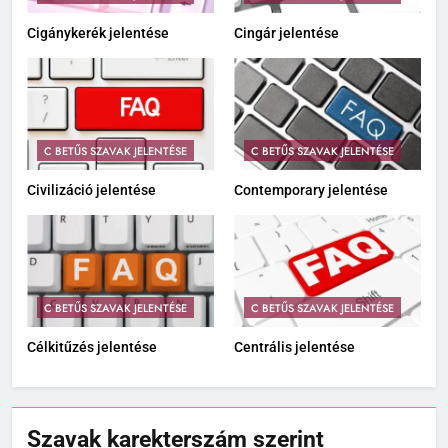
Cigánykerék jelentése
Cingár jelentése
C BETŰS SZAVAK JELENTÉSE
C BETŰS SZAVAK JELENTÉSE
Civilizáció jelentése
Contemporary jelentése
C BETŰS SZAVAK JELENTÉSE
C BETŰS SZAVAK JELENTÉSE
Célkitűzés jelentése
Centrális jelentése
Szavak karekterszám szerint