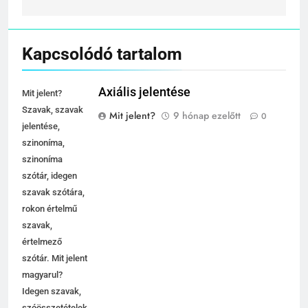
Kapcsolódó tartalom
Axiális jelentése
Mit jelent?
Szavak, szavak
Mit jelent?
9 hónap ezelőtt
0
jelentése,
szinoníma,
szinoníma
szótár, idegen
szavak szótára,
rokon értelmű
szavak,
értelmező
szótár. Mit jelent
magyarul?
Idegen szavak,
szóösszetételek