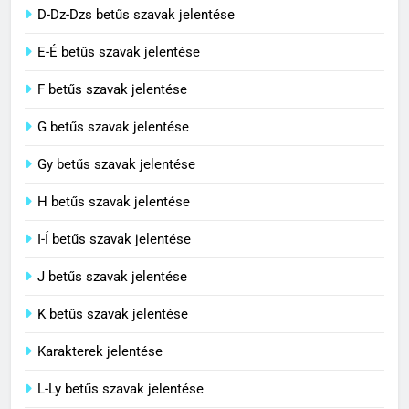
3
D-Dz-Dzs betűs szavak jelentése
Civilizáció jelentése
E-É betűs szavak jelentése
C BETŰS SZAVAK JELENTÉSE
F betűs szavak jelentése
G betűs szavak jelentése
4
Contemporary jelentése
Gy betűs szavak jelentése
C BETŰS SZAVAK JELENTÉSE
H betűs szavak jelentése
I-Í betűs szavak jelentése
5
J betűs szavak jelentése
Célkitűzés jelentése
C BETŰS SZAVAK JELENTÉSE
K betűs szavak jelentése
Karakterek jelentése
6
L-Ly betűs szavak jelentése
Centrális jelentése