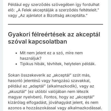
Például egy szerződés szövegében így fordulhat
elő: „A Felek akceptálják a szerződés feltételeit.”
vagy „Az ajánlatot a Bizottság akceptálta.”
Gyakori félreértések az akceptál
szóval kapcsolatban
Mit nem jelent ez a szó, mire nem
használjuk?
Tipikus hibák, tévhitek, helytelen példák.
Sokan összekeverik az „akceptál” szót más,
hasonló jelentésű vagy hangzású szavakkal,
például az „adaptál” (alkalmazkodik), vagy az
„akusztál” (ez utóbbi valójában nem létezik
magyar nyelvben). Fontos, hogy az „akceptál”
kizárólag elfogadást, jóváhagyást jelent, és nem
azonos a hozzászokással vagy alkalmazkodással.