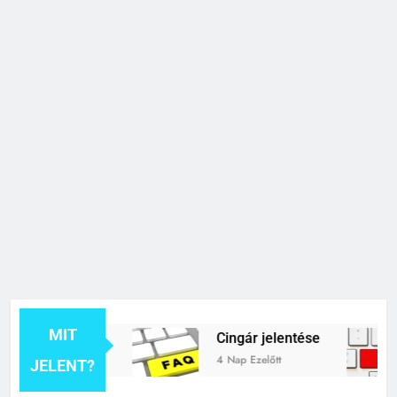
MIT
k jelentése
Cingár jelentése
4 Nap Ezelőtt
JELENT?