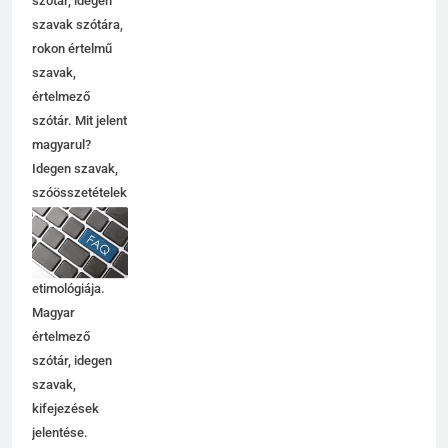
szótár, idegen
szavak szótára,
rokon értelmű
szavak,
értelmező
szótár. Mit jelent
magyarul?
Idegen szavak,
szóösszetételek
jelentése,
magyarázata,
használata,
etimológiája.
Magyar
értelmező
szótár, idegen
szavak,
kifejezések
jelentése.