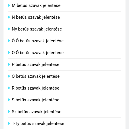
M betűs szavak jelentése
C BETŰS SZAVAK JELENTÉSE
N betűs szavak jelentése
7
Ny betűs szavak jelentése
Céltudatos jelentése
Ö-Ő betűs szavak jelentése
C BETŰS SZAVAK JELENTÉSE
O-Ó betűs szavak jelentése
8
P betűs szavak jelentése
Centenárium jelentése
Q betűs szavak jelentése
C BETŰS SZAVAK JELENTÉSE
R betűs szavak jelentése
S betűs szavak jelentése
Sz betűs szavak jelentése
T-Ty betűs szavak jelentése