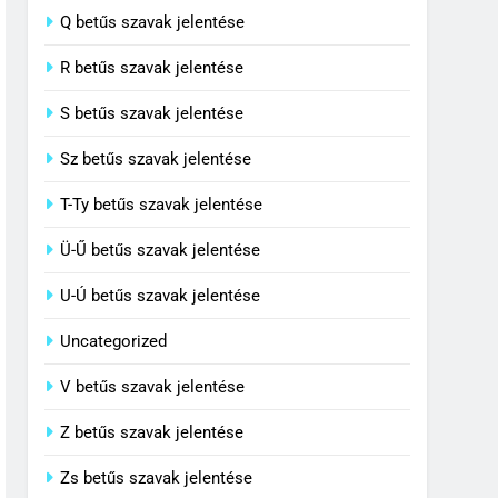
Q betűs szavak jelentése
R betűs szavak jelentése
S betűs szavak jelentése
Sz betűs szavak jelentése
T-Ty betűs szavak jelentése
Ü-Ű betűs szavak jelentése
U-Ú betűs szavak jelentése
Uncategorized
V betűs szavak jelentése
Z betűs szavak jelentése
Zs betűs szavak jelentése