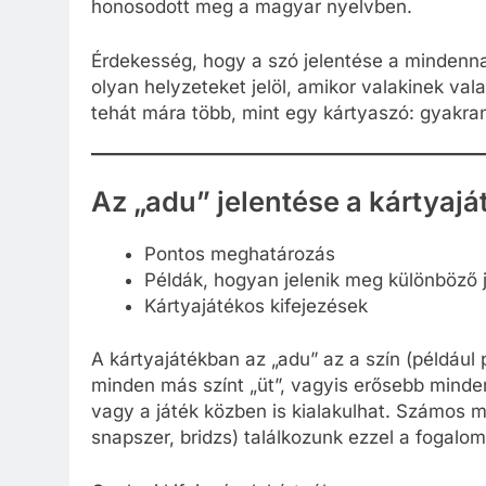
honosodott meg a magyar nyelvben.
Érdekesség, hogy a szó jelentése a mindennap
olyan helyzeteket jelöl, amikor valakinek val
tehát mára több, mint egy kártyaszó: gyakran
Az „adu” jelentése a kártyaj
Pontos meghatározás
Példák, hogyan jelenik meg különböző 
Kártyajátékos kifejezések
A kártyajátékban az „adu” az a szín (például 
minden más színt „üt”, vagyis erősebb minden 
vagy a játék közben is kialakulhat. Számos m
snapszer, bridzs) találkozunk ezzel a fogalo