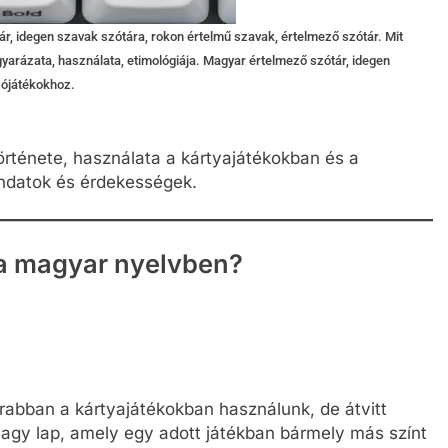
ár, idegen szavak szótára, rokon értelmű szavak, értelmező szótár. Mit
yarázata, használata, etimológiája. Magyar értelmező szótár, idegen
zójátékokhoz.
története, használata a kártyajátékokban és a
ndatok és érdekességek.
 a magyar nyelvben?
abban a kártyajátékokban használunk, de átvitt
 vagy lap, amely egy adott játékban bármely más színt