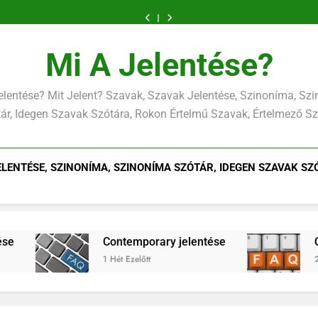
Contemporary
Cigánykerék
Cingár
Civilizáció
Contemporary
Cigánykerék
Cingár
jelentése
jelentése
jelentése
jelentése
jelentése
jelentése
jelentése
Civilizáció
Contemporary
jelentése
jelentése
Mi A Jelentése?
elentése? Mit Jelent? Szavak, Szavak Jelentése, Szinoníma, Sz
ár, Idegen Szavak Szótára, Rokon Értelmű Szavak, Értelmező Sz
ELENTÉSE, SZINONÍMA, SZINONÍMA SZÓTÁR, IDEGEN SZAVAK S
Contemporary jelentése
Célkitűzés jel
1 Hét Ezelőtt
2 Hét Ezelőtt