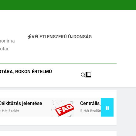
VÉLETLENSZERŰ ÚJDONSÁG
inoníma
ótár.
ZÓTÁRA, ROKON ÉRTELMŰ
entése
Centrális jelentése
Cél
2 Hét Ezelőtt
3 Hét
5