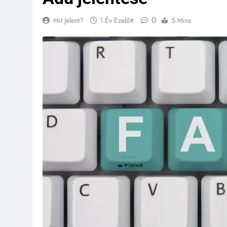
0
Mit Jelent?
1 Év Ezelőtt
5 Mins