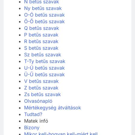
M betűs szavak
N betűs szavak
Ny betűs szavak
O-Ó betűs szavak
Ö-Ő betűs szavak
Q betűs szavak
P betűs szavak
R betűs szavak
S betűs szavak
Sz betűs szavak
T-Ty betűs szavak
U-Ú betűs szavak
Ü-Ű betűs szavak
V betűs szavak
Z betűs szavak
Zs betűs szavak
Olvasónapló
Mértékegység átváltások
Tudtad?
Matek infó
Bizony