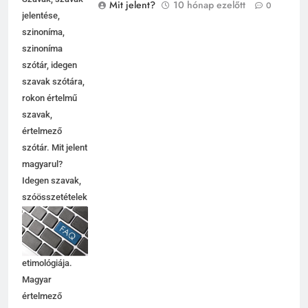
Szavak, szavak
Mit jelent?
10 hónap ezelőtt
0
jelentése,
szinoníma,
szinoníma
szótár, idegen
szavak szótára,
rokon értelmű
szavak,
5
értelmező
Célkitűzés jelentése
szótár. Mit jelent
C BETŰS SZAVAK JELENTÉSE
magyarul?
Idegen szavak,
szóösszetételek
6
jelentése,
magyarázata,
Centrális jelentése
használata,
C BETŰS SZAVAK JELENTÉSE
etimológiája.
Magyar