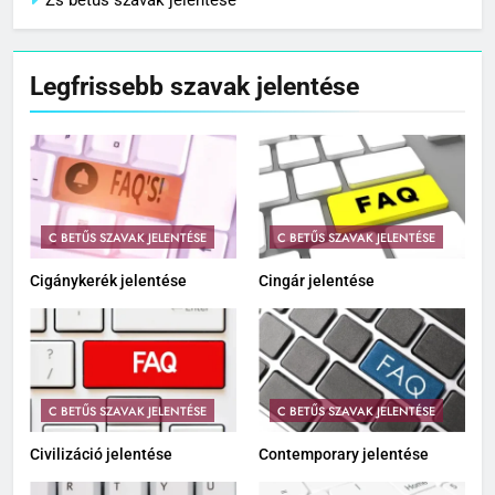
Zs betűs szavak jelentése
Legfrissebb szavak jelentése
C BETŰS SZAVAK JELENTÉSE
C BETŰS SZAVAK JELENTÉSE
Cigánykerék jelentése
Cingár jelentése
C BETŰS SZAVAK JELENTÉSE
C BETŰS SZAVAK JELENTÉSE
Civilizáció jelentése
Contemporary jelentése