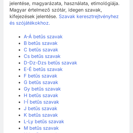
magyarul? Idegen szavak, szóösszetételek
jelentése, magyarázata, használata, etimológiája.
Magyar értelmező szótár, idegen szavak,
kifejezések jelentése.
Szavak keresztrejtvényhez
és szójátékokhoz.
A-Á betűs szavak
B betűs szavak
C betűs szavak
Cs betűs szavak
D-Dz-Dzs betűs szavak
E-É betűs szavak
F betűs szavak
G betűs szavak
Gy betűs szavak
H betűs szavak
I-Í betűs szavak
J betűs szavak
K betűs szavak
L-Ly betűs szavak