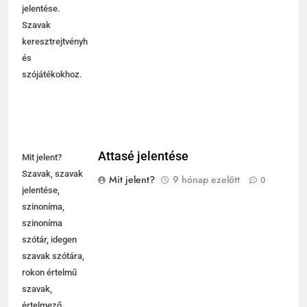
kifejezések
jelentése.
Szavak
keresztrejtvényhez
és
szójátékokhoz.
Attasé jelentése
Mit jelent?
Szavak, szavak
Mit jelent?
9 hónap ezelőtt
0
jelentése,
szinoníma,
szinoníma
szótár, idegen
szavak szótára,
rokon értelmű
szavak,