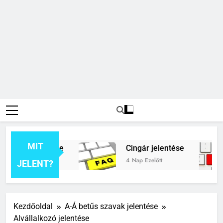
MIT
rék jelentése
Cingár jelentése
tt
4 Nap Ezelőtt
JELENT?
Kezdőoldal
A-Á betűs szavak jelentése