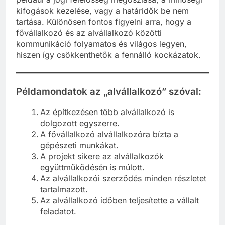
például a jogi felelősség megoszlása, a minőségi
kifogások kezelése, vagy a határidők be nem
tartása. Különösen fontos figyelni arra, hogy a
fővállalkozó és az alvállalkozó közötti
kommunikáció folyamatos és világos legyen,
hiszen így csökkenthetők a fennálló kockázatok.
Példamondatok az „alvállalkozó” szóval:
Az építkezésen több alvállalkozó is
dolgozott egyszerre.
A fővállalkozó alvállalkozóra bízta a
gépészeti munkákat.
A projekt sikere az alvállalkozók
együttműködésén is múlott.
Az alvállalkozói szerződés minden részletet
tartalmazott.
Az alvállalkozó időben teljesítette a vállalt
feladatot.