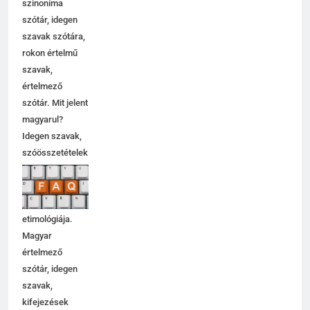
szinoníma
szótár, idegen
szavak szótára,
rokon értelmű
szavak,
értelmező
szótár. Mit jelent
magyarul?
Idegen szavak,
szóösszetételek
jelentése,
magyarázata,
használata,
etimológiája.
Magyar
értelmező
szótár, idegen
szavak,