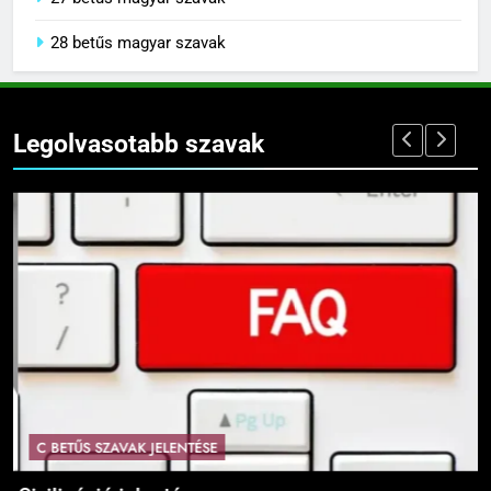
27 betűs magyar szavak
28 betűs magyar szavak
Legolvasotabb szavak
C BETŰS SZAVAK JELENTÉSE