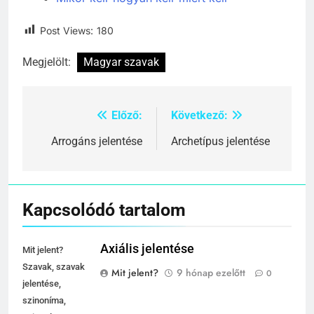
Mikor kell-hogyan kell-miért kell
Post Views:
180
Megjelölt:
Magyar szavak
Előző:
Következő:
Bejegyzés
navigáció
Arrogáns jelentése
Archetípus jelentése
Kapcsolódó tartalom
Axiális jelentése
Mit jelent?
Szavak, szavak
Mit jelent?
9 hónap ezelőtt
0
jelentése,
szinoníma,