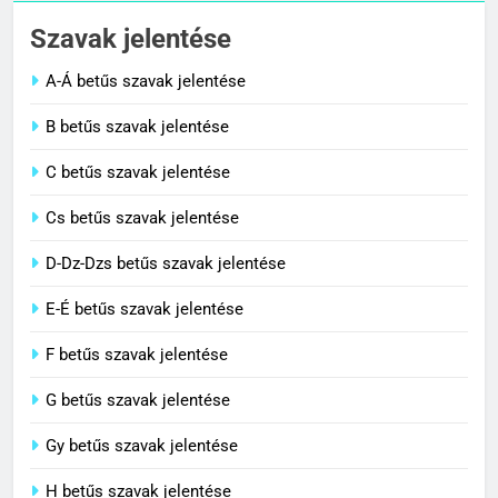
Cigánykerék jelentése
Szavak jelentése
C BETŰS SZAVAK JELENTÉSE
A-Á betűs szavak jelentése
2
B betűs szavak jelentése
Cingár jelentése
C betűs szavak jelentése
C BETŰS SZAVAK JELENTÉSE
Cs betűs szavak jelentése
3
D-Dz-Dzs betűs szavak jelentése
Civilizáció jelentése
E-É betűs szavak jelentése
C BETŰS SZAVAK JELENTÉSE
F betűs szavak jelentése
G betűs szavak jelentése
4
Contemporary jelentése
Gy betűs szavak jelentése
C BETŰS SZAVAK JELENTÉSE