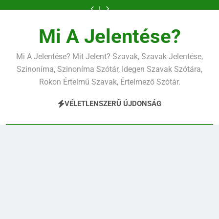
Ugrás
a
tartalomra
Mi A Jelentése?
Mi A Jelentése? Mit Jelent? Szavak, Szavak Jelentése,
Szinoníma, Szinoníma Szótár, Idegen Szavak Szótára,
Rokon Értelmű Szavak, Értelmező Szótár.
VÉLETLENSZERŰ ÚJDONSÁG