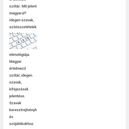
értelmező
szótár. Mit jelent
magyarul?
Idegen szavak,
szóösszetételek
jelentése,
magyarázata,
használata,
etimológiája.
Magyar
értelmező
szótár, idegen
szavak,
kifejezések
jelentése.
Szavak
keresztrejtvényhez
és
szójátékokhoz.