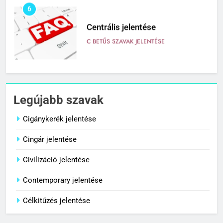
6
Centrális jelentése
C BETŰS SZAVAK JELENTÉSE
7
Céltudatos jelentése
Legújabb szavak
C BETŰS SZAVAK JELENTÉSE
Cigánykerék jelentése
Cingár jelentése
8
Centenárium jelentése
Civilizáció jelentése
C BETŰS SZAVAK JELENTÉSE
Contemporary jelentése
Célkitűzés jelentése
1