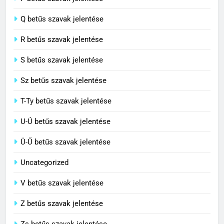
8
P betűs szavak jelentése
Centenárium jelentése
Q betűs szavak jelentése
C BETŰS SZAVAK JELENTÉSE
R betűs szavak jelentése
S betűs szavak jelentése
Sz betűs szavak jelentése
T-Ty betűs szavak jelentése
U-Ú betűs szavak jelentése
Ü-Ű betűs szavak jelentése
Uncategorized
V betűs szavak jelentése
Z betűs szavak jelentése