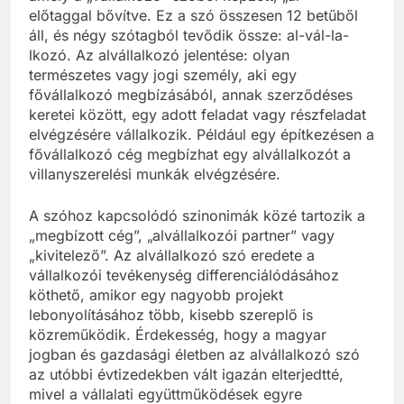
amely a „vállalkozó” szóból képzett, „al-”
előtaggal bővítve. Ez a szó összesen 12 betűből
áll, és négy szótagból tevődik össze: al-vál-la-
lkozó. Az alvállalkozó jelentése: olyan
természetes vagy jogi személy, aki egy
fővállalkozó megbízásából, annak szerződéses
keretei között, egy adott feladat vagy részfeladat
elvégzésére vállalkozik. Például egy építkezésen a
fővállalkozó cég megbízhat egy alvállalkozót a
villanyszerelési munkák elvégzésére.
A szóhoz kapcsolódó szinonimák közé tartozik a
„megbízott cég”, „alvállalkozói partner” vagy
„kivitelező”. Az alvállalkozó szó eredete a
vállalkozói tevékenység differenciálódásához
köthető, amikor egy nagyobb projekt
lebonyolításához több, kisebb szereplő is
közreműködik. Érdekesség, hogy a magyar
jogban és gazdasági életben az alvállalkozó szó
az utóbbi évtizedekben vált igazán elterjedtté,