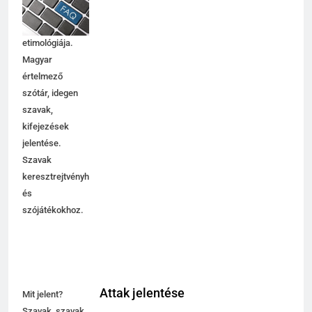
jelentése,
magyarázata,
használata,
etimológiája.
Magyar
értelmező
szótár, idegen
szavak,
kifejezések
jelentése.
Szavak
keresztrejtvényhez
és
szójátékokhoz.
Attak jelentése
Mit jelent?