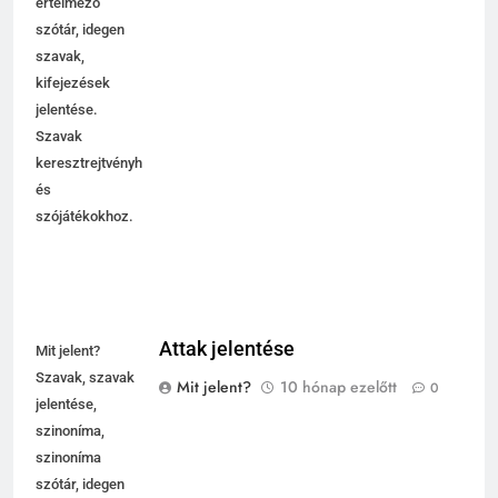
értelmező
szótár, idegen
szavak,
kifejezések
jelentése.
Szavak
keresztrejtvényhez
és
szójátékokhoz.
5
Centrális jelentése
Attak jelentése
Mit jelent?
C BETŰS SZAVAK JELENTÉSE
Szavak, szavak
Mit jelent?
10 hónap ezelőtt
0
jelentése,
6
szinoníma,
szinoníma
Céltudatos jelentése
szótár, idegen