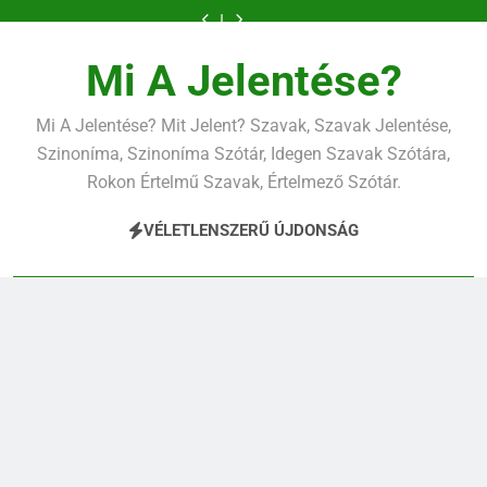
Ugrás
a
tartalomra
Mi A Jelentése?
Mi A Jelentése? Mit Jelent? Szavak, Szavak Jelentése,
Szinoníma, Szinoníma Szótár, Idegen Szavak Szótára,
Rokon Értelmű Szavak, Értelmező Szótár.
VÉLETLENSZERŰ ÚJDONSÁG