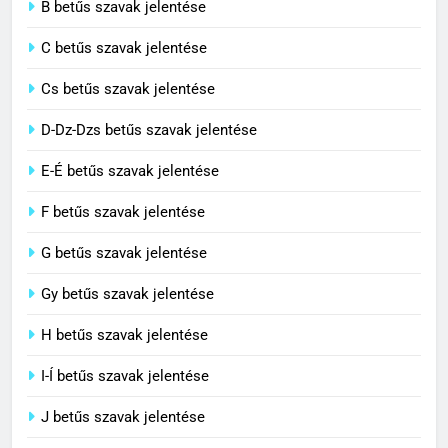
B betűs szavak jelentése
Célkitűzés jelentése
C betűs szavak jelentése
C BETŰS SZAVAK JELENTÉSE
Cs betűs szavak jelentése
5
D-Dz-Dzs betűs szavak jelentése
Centrális jelentése
E-É betűs szavak jelentése
C BETŰS SZAVAK JELENTÉSE
F betűs szavak jelentése
G betűs szavak jelentése
6
Céltudatos jelentése
Gy betűs szavak jelentése
C BETŰS SZAVAK JELENTÉSE
H betűs szavak jelentése
I-Í betűs szavak jelentése
7
J betűs szavak jelentése
Centenárium jelentése