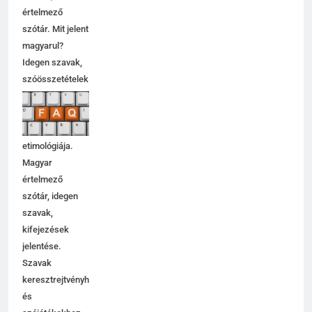
értelmező
szótár. Mit jelent
magyarul?
Idegen szavak,
szóösszetételek
jelentése,
magyarázata,
használata,
etimológiája.
Magyar
értelmező
szótár, idegen
szavak,
kifejezések
jelentése.
Szavak
keresztrejtvényhez
és