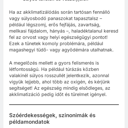
Ha az akklimatizálódás során tartósan fennálló
vagy súlyosbodó panaszokat tapasztalsz –
például légszomj, erős fejfájás, zavartság,
mellkasi fájdalom, hányás –, haladéktalanul keresd
fel az orvost vagy helyi egészségügyi pontot!
Ezek a tünetek komoly problémára, például
magashegyi tüdő- vagy agyödémára utalhatnak.
A megelőzés mellett a gyors felismerés is
létfontosságú. Ha például túrázás közben
valakinél súlyos rosszullét jelentkezik, azonnal
vigyük lejjebb, ahol több az oxigén, és kérjünk
segítséget! Az egészség mindig elsődleges, az
akklimatizáció pedig időt és türelmet igényel.
Szóérdekességek, szinonimák és
példamondatok