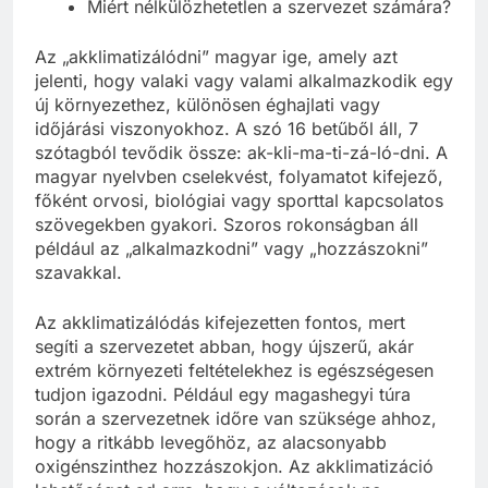
Miért nélkülözhetetlen a szervezet számára?
Az „akklimatizálódni” magyar ige, amely azt
jelenti, hogy valaki vagy valami alkalmazkodik egy
új környezethez, különösen éghajlati vagy
időjárási viszonyokhoz. A szó 16 betűből áll, 7
szótagból tevődik össze: ak-kli-ma-ti-zá-ló-dni. A
magyar nyelvben cselekvést, folyamatot kifejező,
főként orvosi, biológiai vagy sporttal kapcsolatos
szövegekben gyakori. Szoros rokonságban áll
például az „alkalmazkodni” vagy „hozzászokni”
szavakkal.
Az akklimatizálódás kifejezetten fontos, mert
segíti a szervezetet abban, hogy újszerű, akár
extrém környezeti feltételekhez is egészségesen
tudjon igazodni. Például egy magashegyi túra
során a szervezetnek időre van szüksége ahhoz,
hogy a ritkább levegőhöz, az alacsonyabb
oxigénszinthez hozzászokjon. Az akklimatizáció