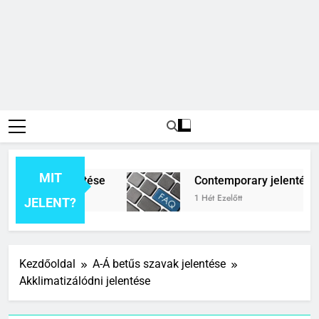
MIT
izáció jelentése
Contemporary jelentése
Ezelőtt
1 Hét Ezelőtt
JELENT?
Kezdőoldal
A-Á betűs szavak jelentése
Akklimatizálódni jelentése