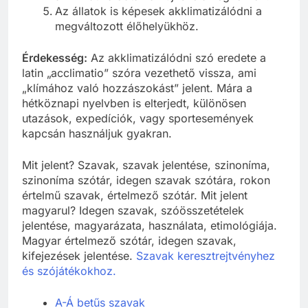
Az állatok is képesek akklimatizálódni a
megváltozott élőhelyükhöz.
Érdekesség:
Az akklimatizálódni szó eredete a
latin „acclimatio” szóra vezethető vissza, ami
„klímához való hozzászokást” jelent. Mára a
hétköznapi nyelvben is elterjedt, különösen
utazások, expedíciók, vagy sportesemények
kapcsán használjuk gyakran.
Mit jelent? Szavak, szavak jelentése, szinoníma,
szinoníma szótár, idegen szavak szótára, rokon
értelmű szavak, értelmező szótár. Mit jelent
magyarul? Idegen szavak, szóösszetételek
jelentése, magyarázata, használata, etimológiája.
Magyar értelmező szótár, idegen szavak,
kifejezések jelentése.
Szavak keresztrejtvényhez
és szójátékokhoz.
A-Á betűs szavak