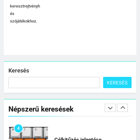
2
keresztrejtvényhez
és
Civilizáció jelentése
szójátékokhoz.
C BETŰS SZAVAK JELENTÉSE
3
Contemporary jelentése
C BETŰS SZAVAK JELENTÉSE
Keresés
KERESÉS
4
Célkitűzés jelentése
Népszerű keresések
C BETŰS SZAVAK JELENTÉSE
5