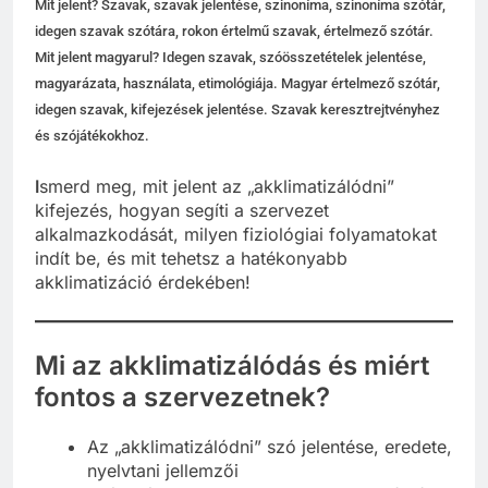
Mit jelent? Szavak, szavak jelentése, szinoníma, szinoníma szótár,
idegen szavak szótára, rokon értelmű szavak, értelmező szótár.
Mit jelent magyarul? Idegen szavak, szóösszetételek jelentése,
magyarázata, használata, etimológiája. Magyar értelmező szótár,
idegen szavak, kifejezések jelentése. Szavak keresztrejtvényhez
és szójátékokhoz.
I
smerd meg, mit jelent az „akklimatizálódni”
kifejezés, hogyan segíti a szervezet
alkalmazkodását, milyen fiziológiai folyamatokat
indít be, és mit tehetsz a hatékonyabb
akklimatizáció érdekében!
Mi az akklimatizálódás és miért
fontos a szervezetnek?
Az „akklimatizálódni” szó jelentése, eredete,
nyelvtani jellemzői