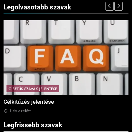
Legolvasotabb szavak
C BETŰS SZAVAK JELENTÉSE
Cingár jelentése
1 év ezelőtt
Legfrissebb szavak