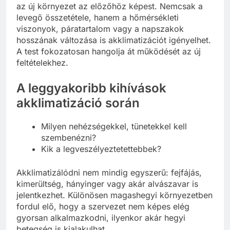
az új környezet az előzőhöz képest. Nemcsak a
levegő összetétele, hanem a hőmérsékleti
viszonyok, páratartalom vagy a napszakok
hosszának változása is akklimatizációt igényelhet.
A test fokozatosan hangolja át működését az új
feltételekhez.
A leggyakoribb kihívások
akklimatizáció során
Milyen nehézségekkel, tünetekkel kell
szembenézni?
Kik a legveszélyeztetettebbek?
Akklimatizálódni nem mindig egyszerű: fejfájás,
kimerültség, hányinger vagy akár alvászavar is
jelentkezhet. Különösen magashegyi környezetben
fordul elő, hogy a szervezet nem képes elég
gyorsan alkalmazkodni, ilyenkor akár hegyi
betegség is kialakulhat.