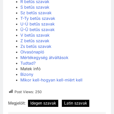
R betűs szavak
S betűs szavak
Sz betűs szavak
T-Ty betűs szavak
U-Ú betűs szavak
Ü-Ű betűs szavak
V betűs szavak
Z betűs szavak
Zs betűs szavak
Olvasónapló
Mértékegység átváltások
Tudtad?
Matek infó
Bizony
Mikor kell-hogyan kell-miért kell
Post Views:
250
Megjelölt:
Idegen szavak
Latin szavak