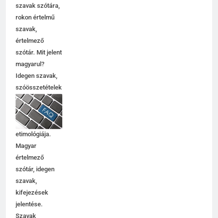
C BETŰS SZAVAK JELENTÉSE
szavak szótára,
rokon értelmű
szavak,
7
értelmező
Centenárium jelentése
szótár. Mit jelent
magyarul?
C BETŰS SZAVAK JELENTÉSE
Idegen szavak,
szóösszetételek
8
jelentése,
magyarázata,
Cenzúra jelentése
használata,
C BETŰS SZAVAK JELENTÉSE
etimológiája.
Magyar
értelmező
1
szótár, idegen
Cingár jelentése
szavak,
kifejezések
C BETŰS SZAVAK JELENTÉSE
jelentése.
Szavak