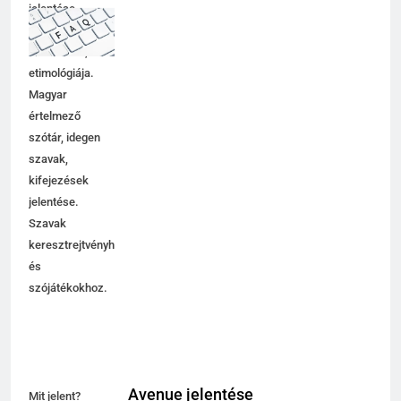
jelentése,
magyarázata,
használata,
etimológiája.
Magyar
értelmező
szótár, idegen
szavak,
kifejezések
jelentése.
Szavak
keresztrejtvényhez
és
szójátékokhoz.
Avenue jelentése
Mit jelent?