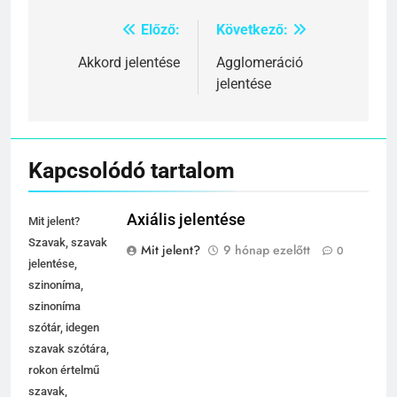
Előző:
Következő:
Bejegyzés
navigáció
Akkord jelentése
Agglomeráció
jelentése
Kapcsolódó tartalom
Axiális jelentése
Mit jelent?
Szavak, szavak
Mit jelent?
9 hónap ezelőtt
0
jelentése,
szinoníma,
szinoníma
szótár, idegen
szavak szótára,
rokon értelmű
szavak,