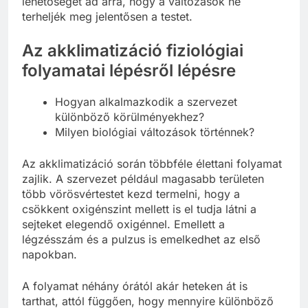
lehetőséget ad arra, hogy a változások ne
terheljék meg jelentősen a testet.
Az akklimatizáció fiziológiai
folyamatai lépésről lépésre
Hogyan alkalmazkodik a szervezet
különböző körülményekhez?
Milyen biológiai változások történnek?
Az akklimatizáció során többféle élettani folyamat
zajlik. A szervezet például magasabb területen
több vörösvértestet kezd termelni, hogy a
csökkent oxigénszint mellett is el tudja látni a
sejteket elegendő oxigénnel. Emellett a
légzésszám és a pulzus is emelkedhet az első
napokban.
A folyamat néhány órától akár heteken át is
tarthat, attól függően, hogy mennyire különböző