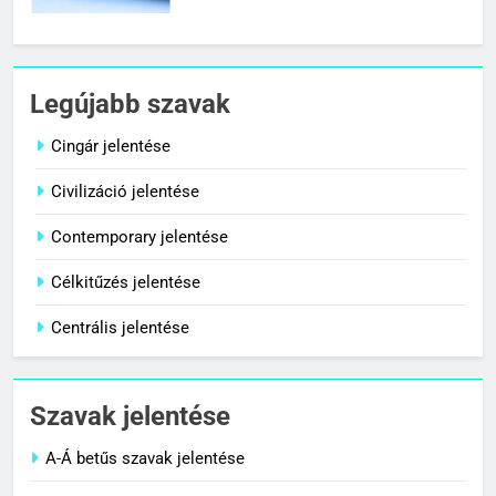
1
Cingár jelentése
Legújabb szavak
C BETŰS SZAVAK JELENTÉSE
Cingár jelentése
Civilizáció jelentése
2
Civilizáció jelentése
Contemporary jelentése
C BETŰS SZAVAK JELENTÉSE
Célkitűzés jelentése
Centrális jelentése
3
Contemporary jelentése
Szavak jelentése
C BETŰS SZAVAK JELENTÉSE
A-Á betűs szavak jelentése
4