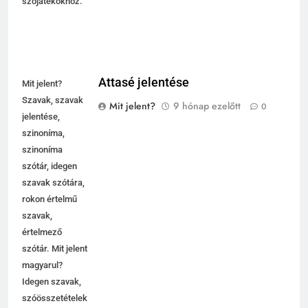
szójátékokhoz.
Attasé jelentése
Mit jelent?
Szavak, szavak
Mit jelent?
9 hónap ezelőtt
0
jelentése,
szinoníma,
szinoníma
szótár, idegen
szavak szótára,
rokon értelmű
szavak,
értelmező
szótár. Mit jelent
magyarul?
Idegen szavak,
szóösszetételek