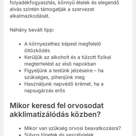
folyadékfogyasztás, könnyű ételek és elegendő
alvás szintén támogatják a szervezet
alkalmazkodását.
Néhány bevált tipp:
A környezethez képest megfelelő
öltözködés
Kerüljük az alkoholt és a túlzott fizikai
megterhelést az első napokban
Figyeljünk a testünk jelzéseire – ha
szükséges, pihenjünk meg
Használjunk napvédő krémet, ha a
napsugárzás erős
Mikor keresd fel orvosodat
akklimatizálódás közben?
Mikor van szükség orvosi beavatkozásra?
Súlyos tünetek és veszélyjelek