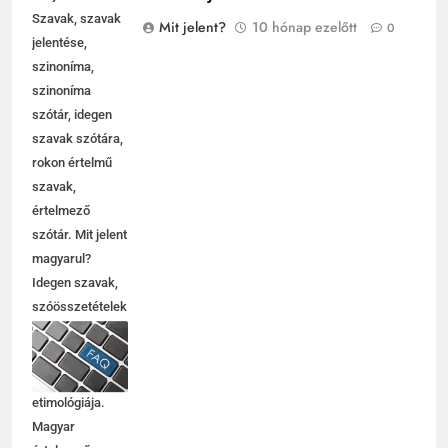
Szavak, szavak
Mit jelent?
10 hónap ezelőtt
0
jelentése,
szinoníma,
szinoníma
szótár, idegen
szavak szótára,
rokon értelmű
szavak,
értelmező
szótár. Mit jelent
magyarul?
Idegen szavak,
szóösszetételek
jelentése,
magyarázata,
használata,
etimológiája.
Magyar