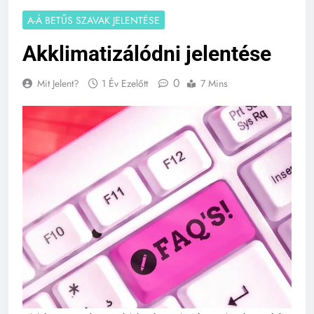
A-Á BETŰS SZAVAK JELENTÉSE
Akklimatizálódni jelentése
0
Mit Jelent?
1 Év Ezelőtt
7 Mins