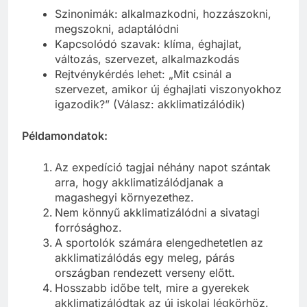
Szinonimák: alkalmazkodni, hozzászokni,
megszokni, adaptálódni
Kapcsolódó szavak: klíma, éghajlat,
változás, szervezet, alkalmazkodás
Rejtvénykérdés lehet: „Mit csinál a
szervezet, amikor új éghajlati viszonyokhoz
igazodik?” (Válasz: akklimatizálódik)
Példamondatok:
Az expedíció tagjai néhány napot szántak
arra, hogy akklimatizálódjanak a
magashegyi környezethez.
Nem könnyű akklimatizálódni a sivatagi
forrósághoz.
A sportolók számára elengedhetetlen az
akklimatizálódás egy meleg, párás
országban rendezett verseny előtt.
Hosszabb időbe telt, mire a gyerekek
akklimatizálódtak az új iskolai légkörhöz.