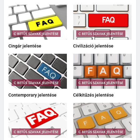
C BETŰS SZAVAK JELENTÉSE
C BETŰS SZAVAK JELENTÉSE
Cingár jelentése
Civilizáció jelentése
C BETŰS SZAVAK JELENTÉSE
C BETŰS SZAVAK JELENTÉSE
Contemporary jelentése
Célkitűzés jelentése
C BETŰS SZAVAK JELENTÉSE
C BETŰS SZAVAK JELENTÉSE