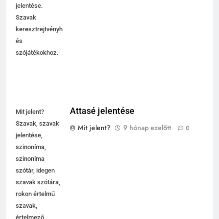
kifejezések
jelentése.
Szavak
keresztrejtvényhez
és
szójátékokhoz.
Attasé jelentése
Mit jelent?
Szavak, szavak
Mit jelent?
9 hónap ezelőtt
0
jelentése,
szinoníma,
szinoníma
szótár, idegen
szavak szótára,
rokon értelmű
szavak,