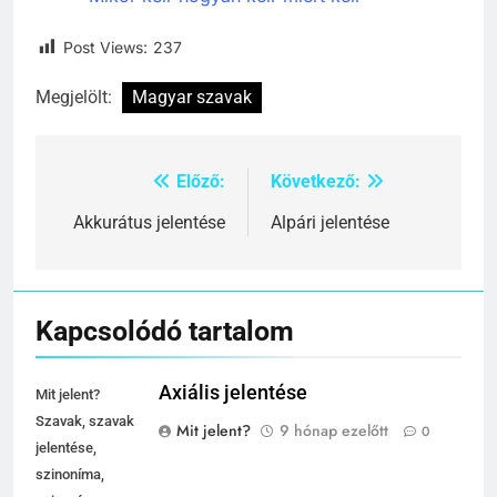
Mikor kell-hogyan kell-miért kell
Post Views:
237
Megjelölt:
Magyar szavak
Előző:
Következő:
Bejegyzés
navigáció
Akkurátus jelentése
Alpári jelentése
Kapcsolódó tartalom
Axiális jelentése
Mit jelent?
Szavak, szavak
Mit jelent?
9 hónap ezelőtt
0
jelentése,
szinoníma,