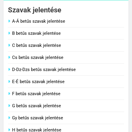
Cigánykerék jelentése
Szavak jelentése
C BETŰS SZAVAK JELENTÉSE
A-Á betűs szavak jelentése
2
B betűs szavak jelentése
Cingár jelentése
C betűs szavak jelentése
C BETŰS SZAVAK JELENTÉSE
Cs betűs szavak jelentése
3
D-Dz-Dzs betűs szavak jelentése
Civilizáció jelentése
E-É betűs szavak jelentése
C BETŰS SZAVAK JELENTÉSE
F betűs szavak jelentése
G betűs szavak jelentése
4
Contemporary jelentése
Gy betűs szavak jelentése
C BETŰS SZAVAK JELENTÉSE