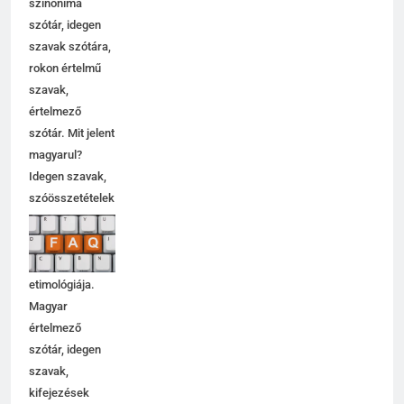
szinoníma
szótár, idegen
szavak szótára,
rokon értelmű
szavak,
értelmező
szótár. Mit jelent
magyarul?
Idegen szavak,
szóösszetételek
jelentése,
magyarázata,
használata,
etimológiája.
Magyar
értelmező
szótár, idegen
szavak,