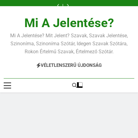
Ugrás
a
tartalomra
Mi A Jelentése?
Mi A Jelentése? Mit Jelent? Szavak, Szavak Jelentése,
Szinoníma, Szinoníma Szótár, Idegen Szavak Szótára,
Rokon Értelmű Szavak, Értelmező Szótár.
VÉLETLENSZERŰ ÚJDONSÁG