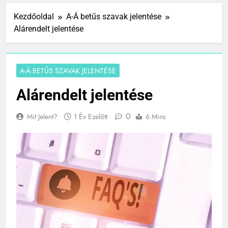
Kezdőoldal
A-Á betűs szavak jelentése
Alárendelt jelentése
A-Á BETŰS SZAVAK JELENTÉSE
Alárendelt jelentése
0
Mit Jelent?
1 Év Ezelőtt
6 Mins