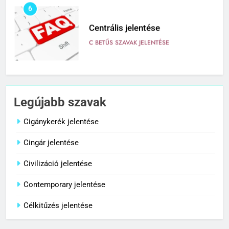
6
Centrális jelentése
C BETŰS SZAVAK JELENTÉSE
7
Céltudatos jelentése
Legújabb szavak
C BETŰS SZAVAK JELENTÉSE
Cigánykerék jelentése
Cingár jelentése
8
Centenárium jelentése
Civilizáció jelentése
C BETŰS SZAVAK JELENTÉSE
Contemporary jelentése
Célkitűzés jelentése
1