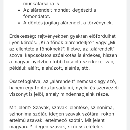
Egy jó vezető odafigyel az alárendelt
munkatársaira is.
Az alárendelt mondat kiegészíti a
főmondatot.
A döntés jogilag alárendelt a törvénynek.
Érdekesség: rejtvényekben gyakran előfordulhat
ilyen kérdés: „Ki a főnök alárendeltje?” vagy „Mi
az ellentéte a főnöknek?”. Illetve, az „alárendelt”
szóval kapcsolatos szóalkotás is érdekes, hiszen
a magyar nyelvben több hasonló szerkezet van,
például: aláírt, aláhúzott, aláírás, stb.
Összefoglalva, az „alárendelt” nemcsak egy szó,
hanem egy fontos társadalmi, nyelvi és szervezeti
viszonyt is jelöl, amely mindennapjaink része.
Mit jelent? Szavak, szavak jelentése, szinoníma,
szinoníma szótár, idegen szavak szótára, rokon
értelmű szavak, értelmező szótár. Mit jelent