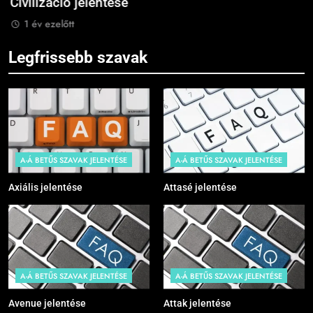
Civilizáció jelentése
C
1 év ezelőtt
Legfrissebb szavak
A-Á BETŰS SZAVAK JELENTÉSE
A-Á BETŰS SZAVAK JELENTÉSE
Axiális jelentése
Attasé jelentése
A-Á BETŰS SZAVAK JELENTÉSE
A-Á BETŰS SZAVAK JELENTÉSE