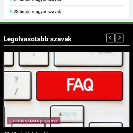
27 betűs magyar szavak
28 betűs magyar szavak
Legolvasotabb szavak
C BETŰS SZAVAK JELENTÉSE