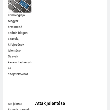
jelentése,
magyarázata,
használata,
etimológiája.
Magyar
értelmező
szótár, idegen
szavak,
kifejezések
jelentése.
Szavak
keresztrejtvényhez
és
szójátékokhoz.
Attak jelentése
Mit jelent?