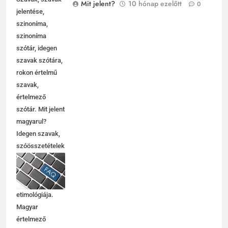
Szavak, szavak
Mit jelent?
10 hónap ezelőtt
0
jelentése,
szinoníma,
szinoníma
szótár, idegen
szavak szótára,
rokon értelmű
szavak,
5
értelmező
Célkitűzés jelentése
szótár. Mit jelent
C BETŰS SZAVAK JELENTÉSE
magyarul?
Idegen szavak,
szóösszetételek
6
jelentése,
magyarázata,
Centrális jelentése
használata,
C BETŰS SZAVAK JELENTÉSE
etimológiája.
Magyar