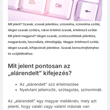
Mit jelent? Szavak, szavak jelentése, szinoníma, szinoníma szótár,
idegen szavak szótára, rokon értelmű szavak, értelmező szótár.
Mit jelent magyarul? Idegen szavak, szóösszetételek jelentése,
magyarázata, használata, etimológiája. Magyar értelmező szótár,
idegen szavak, kifejezések jelentése. Szavak keresztrejtvényhez
és szójátékokhoz.
Mit jelent pontosan az
„alárendelt” kifejezés?
Az „alárendelt” szó értelmezése
Nyelvtani jellemzők, szótagolás, szinonimák
Az „alárendelt” egy magyar melléknév, mely azt