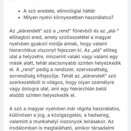
és eredete
A szó eredete, etimológiai háttér
Milyen nyelvi környezetben használatos?
Az „alárendelt” szó a „rend” főnévből és az „alá-”
előtagból ered, amely szóösszetétel a magyar
nyelvben gyakori módja annak, hogy valami
hierarchikus viszonyt fejezzen ki. Az „alá” előtag
utal a helyzetre, miszerint valaki vagy valami egy
másik alatt, tehát alacsonyabb szinten helyezkedik
el. A „rend” pedig a rendszer, szervezettség,
sorrendiség kifejezője. Tehát az „alárendelt” szó
szerkezetéből is világos, hogy olyan személyre
vagy dologra utal, ami egy hierarchián belül
alsóbb szinten helyezkedik el.
A szó a magyar nyelvben már régóta használatos,
különösen a jog, a közigazgatás, a hadsereg,
valamint a munkahelyi viszonyok leírásakor. Az