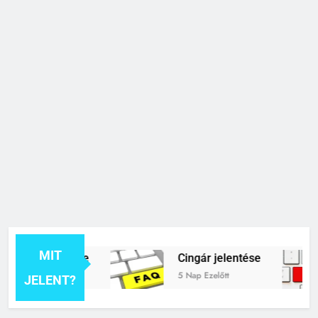
MIT
k jelentése
Cingár jelentése
5 Nap Ezelőtt
JELENT?