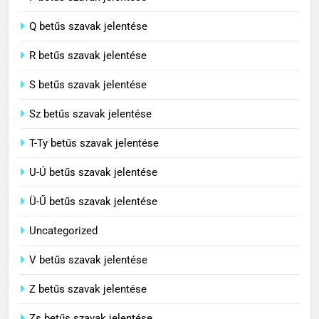
8
P betűs szavak jelentése
Centenárium jelentése
Q betűs szavak jelentése
C BETŰS SZAVAK JELENTÉSE
R betűs szavak jelentése
S betűs szavak jelentése
Sz betűs szavak jelentése
T-Ty betűs szavak jelentése
U-Ú betűs szavak jelentése
Ü-Ű betűs szavak jelentése
Uncategorized
V betűs szavak jelentése
Z betűs szavak jelentése