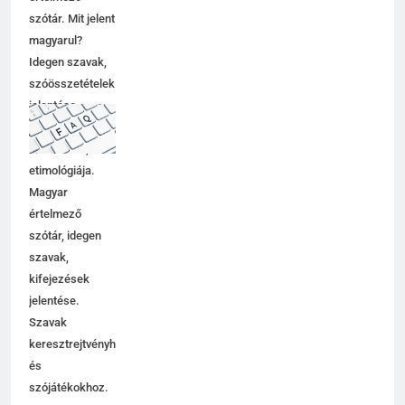
értelmező
szótár. Mit jelent
magyarul?
Idegen szavak,
szóösszetételek
jelentése,
magyarázata,
használata,
etimológiája.
Magyar
értelmező
szótár, idegen
szavak,
kifejezések
jelentése.
Szavak
keresztrejtvényhez
és
szójátékokhoz.