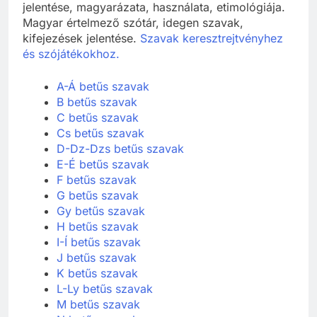
magyarul? Idegen szavak, szóösszetételek
jelentése, magyarázata, használata, etimológiája.
Magyar értelmező szótár, idegen szavak,
kifejezések jelentése.
Szavak keresztrejtvényhez
és szójátékokhoz.
A-Á betűs szavak
B betűs szavak
C betűs szavak
Cs betűs szavak
D-Dz-Dzs betűs szavak
E-É betűs szavak
F betűs szavak
G betűs szavak
Gy betűs szavak
H betűs szavak
I-Í betűs szavak
J betűs szavak
K betűs szavak
L-Ly betűs szavak