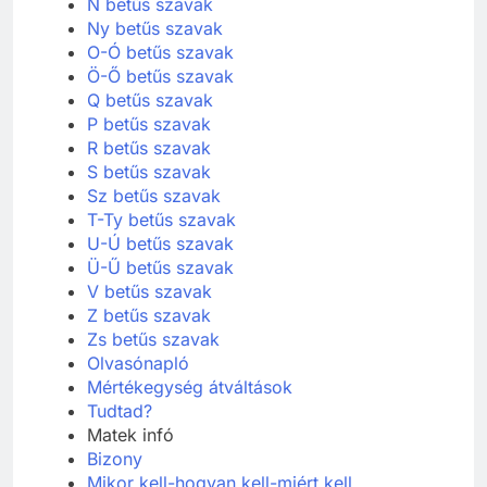
M betűs szavak
N betűs szavak
Ny betűs szavak
O-Ó betűs szavak
Ö-Ő betűs szavak
Q betűs szavak
P betűs szavak
R betűs szavak
S betűs szavak
Sz betűs szavak
T-Ty betűs szavak
U-Ú betűs szavak
Ü-Ű betűs szavak
V betűs szavak
Z betűs szavak
Zs betűs szavak
Olvasónapló
Mértékegység átváltások
Tudtad?
Matek infó
Bizony