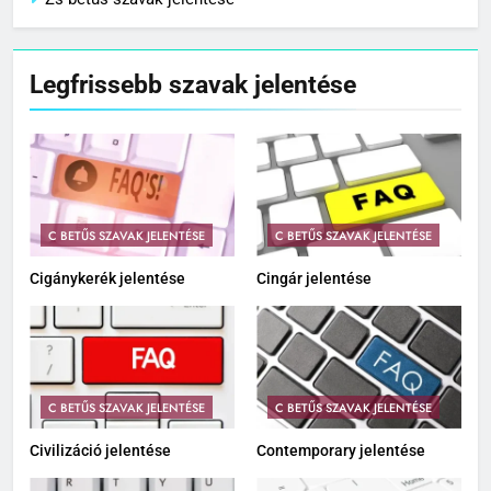
Zs betűs szavak jelentése
Legfrissebb szavak jelentése
C BETŰS SZAVAK JELENTÉSE
C BETŰS SZAVAK JELENTÉSE
Cigánykerék jelentése
Cingár jelentése
C BETŰS SZAVAK JELENTÉSE
C BETŰS SZAVAK JELENTÉSE
Civilizáció jelentése
Contemporary jelentése