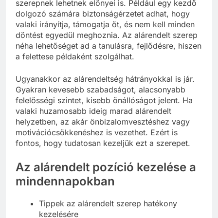
Bár elsőre talán negatívan hangzik, az alárendelt
szerepnek lehetnek előnyei is. Például egy kezdő
dolgozó számára biztonságérzetet adhat, hogy
valaki irányítja, támogatja őt, és nem kell minden
döntést egyedül meghoznia. Az alárendelt szerep
néha lehetőséget ad a tanulásra, fejlődésre, hiszen
a felettese példaként szolgálhat.
Ugyanakkor az alárendeltség hátrányokkal is jár.
Gyakran kevesebb szabadságot, alacsonyabb
felelősségi szintet, kisebb önállóságot jelent. Ha
valaki huzamosabb ideig marad alárendelt
helyzetben, az akár önbizalomvesztéshez vagy
motivációcsökkenéshez is vezethet. Ezért is
fontos, hogy tudatosan kezeljük ezt a szerepet.
Az alárendelt pozíció kezelése a
mindennapokban
Tippek az alárendelt szerep hatékony