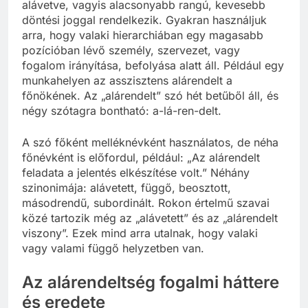
jelenti, hogy valaki vagy valami másnak van
alávetve, vagyis alacsonyabb rangú, kevesebb
döntési joggal rendelkezik. Gyakran használjuk
arra, hogy valaki hierarchiában egy magasabb
pozícióban lévő személy, szervezet, vagy
fogalom irányítása, befolyása alatt áll. Például egy
munkahelyen az asszisztens alárendelt a
főnökének. Az „alárendelt” szó hét betűből áll, és
négy szótagra bontható: a-lá-ren-delt.
A szó főként melléknévként használatos, de néha
főnévként is előfordul, például: „Az alárendelt
feladata a jelentés elkészítése volt.” Néhány
szinonimája: alávetett, függő, beosztott,
másodrendű, subordinált. Rokon értelmű szavai
közé tartozik még az „alávetett” és az „alárendelt
viszony”. Ezek mind arra utalnak, hogy valaki
vagy valami függő helyzetben van.
Az alárendeltség fogalmi háttere