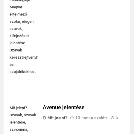
Magyar
értelmező
szótár, idegen
szavak,
kifejezések
jelentése.
Szavak
keresztrejtvényhez
és
szójátékokhoz.
Avenue jelentése
Mit jelent?
Szavak, szavak
Mit jelent?
10 hónap ezelőtt
0
jelentése,
szinoníma,