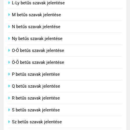
L-Ly betűs szavak jelentése
Célkitűzés jelentése
M betűs szavak jelentése
C BETŰS SZAVAK JELENTÉSE
N betűs szavak jelentése
7
Ny betűs szavak jelentése
Centrális jelentése
O-Ó betűs szavak jelentése
C BETŰS SZAVAK JELENTÉSE
Ö-Ő betűs szavak jelentése
8
P betűs szavak jelentése
Céltudatos jelentése
Q betűs szavak jelentése
C BETŰS SZAVAK JELENTÉSE
R betűs szavak jelentése
S betűs szavak jelentése
Sz betűs szavak jelentése