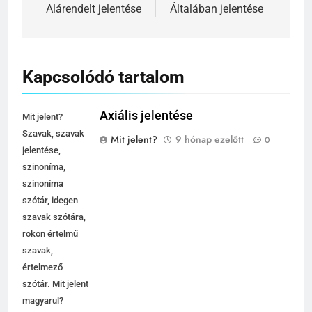
navigáció
Alárendelt jelentése
Általában jelentése
Kapcsolódó tartalom
Axiális jelentése
Mit jelent?
Szavak, szavak
Mit jelent?
9 hónap ezelőtt
0
jelentése,
szinoníma,
szinoníma
szótár, idegen
szavak szótára,
rokon értelmű
szavak,
értelmező
szótár. Mit jelent
magyarul?