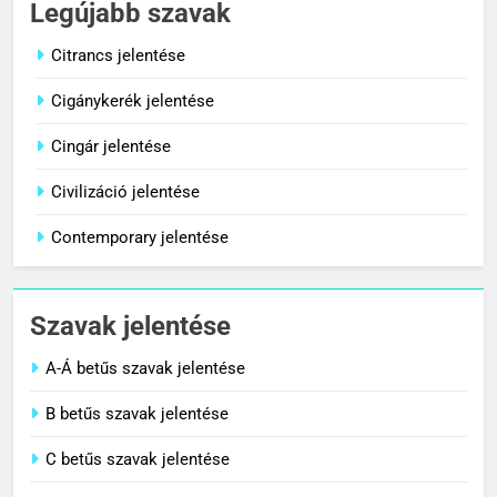
Legújabb szavak
C BETŰS SZAVAK JELENTÉSE
Citrancs jelentése
Cigánykerék jelentése
8
Céltudatos jelentése
Cingár jelentése
C BETŰS SZAVAK JELENTÉSE
Civilizáció jelentése
Contemporary jelentése
1
Citrancs jelentése
Szavak jelentése
C BETŰS SZAVAK JELENTÉSE
A-Á betűs szavak jelentése
2
B betűs szavak jelentése
Cigánykerék jelentése
C betűs szavak jelentése
C BETŰS SZAVAK JELENTÉSE