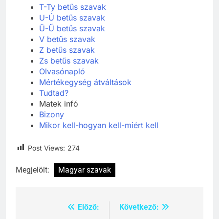
T-Ty betűs szavak
U-Ú betűs szavak
Ü-Ű betűs szavak
V betűs szavak
Z betűs szavak
Zs betűs szavak
Olvasónapló
Mértékegység átváltások
Tudtad?
Matek infó
Bizony
Mikor kell-hogyan kell-miért kell
Post Views:
274
Megjelölt:
Magyar szavak
Előző:
Következő:
Bejegyzés