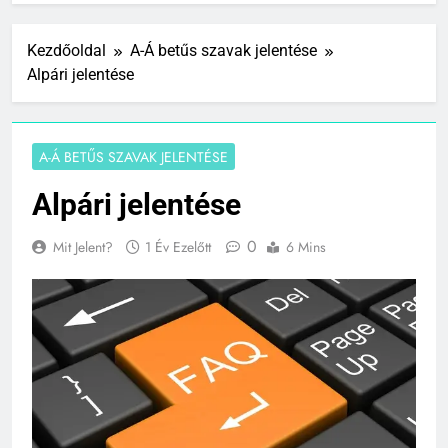
Kezdőoldal
A-Á betűs szavak jelentése
Alpári jelentése
A-Á BETŰS SZAVAK JELENTÉSE
Alpári jelentése
0
Mit Jelent?
1 Év Ezelőtt
6 Mins