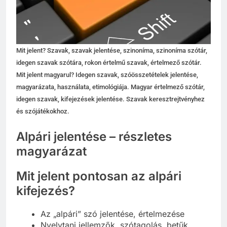
Mit jelent? Szavak, szavak jelentése, szinoníma, szinoníma szótár,
idegen szavak szótára, rokon értelmű szavak, értelmező szótár.
Mit jelent magyarul? Idegen szavak, szóösszetételek jelentése,
magyarázata, használata, etimológiája. Magyar értelmező szótár,
idegen szavak, kifejezések jelentése. Szavak keresztrejtvényhez
és szójátékokhoz.
Alpári jelentése – részletes
magyarázat
Mit jelent pontosan az alpári
kifejezés?
Az „alpári” szó jelentése, értelmezése
Nyelvtani jellemzők, szótagolás, betűk