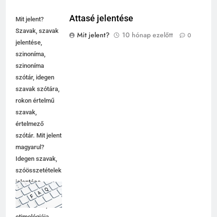
Attasé jelentése
Mit jelent?
Szavak, szavak
Mit jelent?
10 hónap ezelőtt
0
jelentése,
szinoníma,
szinoníma
szótár, idegen
szavak szótára,
rokon értelmű
szavak,
értelmező
szótár. Mit jelent
magyarul?
Idegen szavak,
szóösszetételek
jelentése,
magyarázata,
használata,
etimológiája.