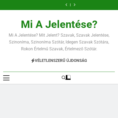
Ugrás
a
tartalomra
Mi A Jelentése?
Mi A Jelentése? Mit Jelent? Szavak, Szavak Jelentése,
Szinoníma, Szinoníma Szótár, Idegen Szavak Szótára,
Rokon Értelmű Szavak, Értelmező Szótár.
VÉLETLENSZERŰ ÚJDONSÁG