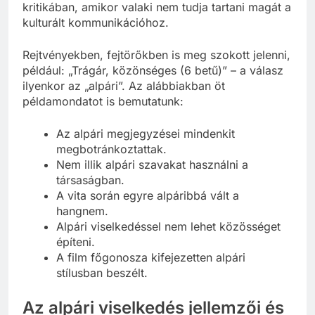
kritikában, amikor valaki nem tudja tartani magát a
kulturált kommunikációhoz.
Rejtvényekben, fejtörőkben is meg szokott jelenni,
például: „Trágár, közönséges (6 betű)” – a válasz
ilyenkor az „alpári”. Az alábbiakban öt
példamondatot is bemutatunk:
Az alpári megjegyzései mindenkit
megbotránkoztattak.
Nem illik alpári szavakat használni a
társaságban.
A vita során egyre alpáribbá vált a
hangnem.
Alpári viselkedéssel nem lehet közösséget
építeni.
A film főgonosza kifejezetten alpári
stílusban beszélt.
Az alpári viselkedés jellemzői és