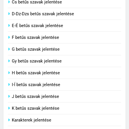
Cs betűs szavak jelentése
3
D-Dz-Dzs betűs szavak jelentése
Cingár jelentése
E-É betűs szavak jelentése
C BETŰS SZAVAK JELENTÉSE
F betűs szavak jelentése
G betűs szavak jelentése
4
Civilizáció jelentése
Gy betűs szavak jelentése
C BETŰS SZAVAK JELENTÉSE
H betűs szavak jelentése
I-Í betűs szavak jelentése
5
J betűs szavak jelentése
Contemporary jelentése
C BETŰS SZAVAK JELENTÉSE
K betűs szavak jelentése
Karakterek jelentése
6