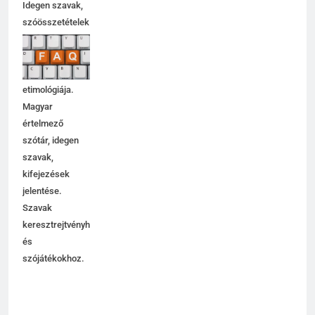
Idegen szavak,
szóösszetételek
jelentése,
magyarázata,
használata,
etimológiája.
Magyar
értelmező
szótár, idegen
szavak,
kifejezések
jelentése.
Szavak
keresztrejtvényhez
és
szójátékokhoz.