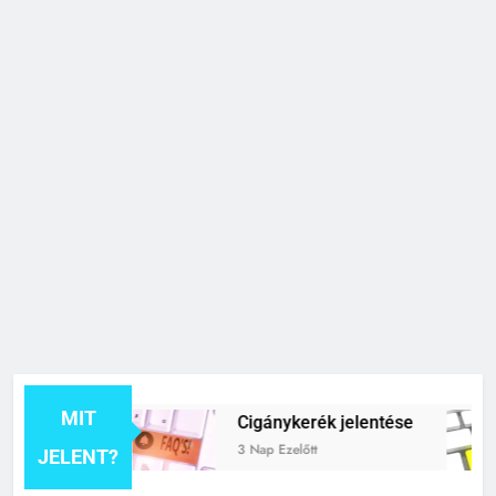
MIT
lentése
Cigánykerék jelentése
3 Nap Ezelőtt
JELENT?