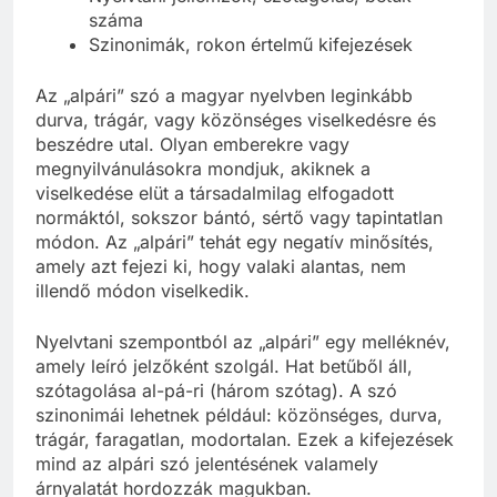
száma
Szinonimák, rokon értelmű kifejezések
Az „alpári” szó a magyar nyelvben leginkább
durva, trágár, vagy közönséges viselkedésre és
beszédre utal. Olyan emberekre vagy
megnyilvánulásokra mondjuk, akiknek a
viselkedése elüt a társadalmilag elfogadott
normáktól, sokszor bántó, sértő vagy tapintatlan
módon. Az „alpári” tehát egy negatív minősítés,
amely azt fejezi ki, hogy valaki alantas, nem
illendő módon viselkedik.
Nyelvtani szempontból az „alpári” egy melléknév,
amely leíró jelzőként szolgál. Hat betűből áll,
szótagolása al-pá-ri (három szótag). A szó
szinonimái lehetnek például: közönséges, durva,
trágár, faragatlan, modortalan. Ezek a kifejezések
mind az alpári szó jelentésének valamely
árnyalatát hordozzák magukban.