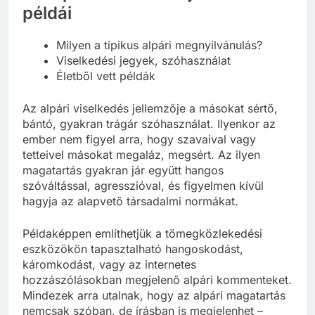
példái
Milyen a tipikus alpári megnyilvánulás?
Viselkedési jegyek, szóhasználat
Életből vett példák
Az alpári viselkedés jellemzője a másokat sértő,
bántó, gyakran trágár szóhasználat. Ilyenkor az
ember nem figyel arra, hogy szavaival vagy
tetteivel másokat megaláz, megsért. Az ilyen
magatartás gyakran jár együtt hangos
szóváltással, agresszióval, és figyelmen kívül
hagyja az alapvető társadalmi normákat.
Példaképpen említhetjük a tömegközlekedési
eszközökön tapasztalható hangoskodást,
káromkodást, vagy az internetes
hozzászólásokban megjelenő alpári kommenteket.
Mindezek arra utalnak, hogy az alpári magatartás
nemcsak szóban, de írásban is megjelenhet –