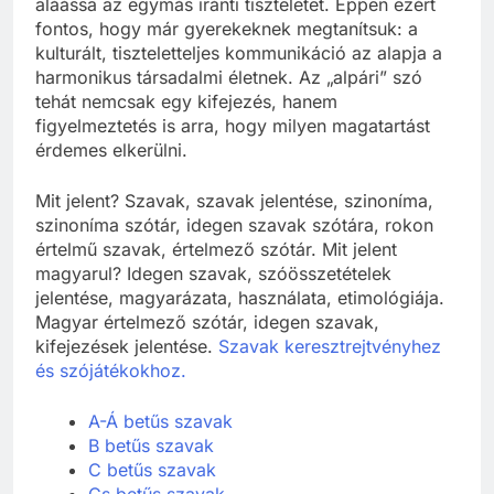
aláássa az egymás iránti tiszteletet. Éppen ezért
fontos, hogy már gyerekeknek megtanítsuk: a
kulturált, tiszteletteljes kommunikáció az alapja a
harmonikus társadalmi életnek. Az „alpári” szó
tehát nemcsak egy kifejezés, hanem
figyelmeztetés is arra, hogy milyen magatartást
érdemes elkerülni.
Mit jelent? Szavak, szavak jelentése, szinoníma,
szinoníma szótár, idegen szavak szótára, rokon
értelmű szavak, értelmező szótár. Mit jelent
magyarul? Idegen szavak, szóösszetételek
jelentése, magyarázata, használata, etimológiája.
Magyar értelmező szótár, idegen szavak,
kifejezések jelentése.
Szavak keresztrejtvényhez
és szójátékokhoz.
A-Á betűs szavak
B betűs szavak
C betűs szavak
Cs betűs szavak