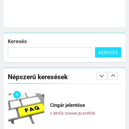
1
Citrancs jelentése
C BETŰS SZAVAK JELENTÉSE
Keresés
KERESÉS
2
Cigánykerék jelentése
Népszerű keresések
C BETŰS SZAVAK JELENTÉSE
3
Cingár jelentése
C BETŰS SZAVAK JELENTÉSE