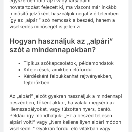
egyszerűen földrajzi vagy társadalmi
hovatartozást fejezett ki, ma viszont már inkább
minősítő jelzőként használjuk negatív értelemben.
Így az „alpári” szó nemcsak a beszéd, hanem a
viselkedés minőségét is jellemzi.
Hogyan használjuk az „alpári”
szót a mindennapokban?
Tipikus szókapcsolatok, példamondatok
Kifejezések, amikben előfordul
Kérdésként felbukkanhat rejtvényekben,
fejtörőkben
Az „alpári” jelzőt gyakran használjuk a mindennapi
beszédben, főként akkor, ha valaki megsérti az
illemszabályokat, vagy túlzottan nyers, bántó.
Például így mondhatjuk: „Ez a beszéd teljesen
alpári volt!” vagy „Nem kellene ilyen alpári módon
viselkedni.” Gyakran fordul elő vitákban vagy