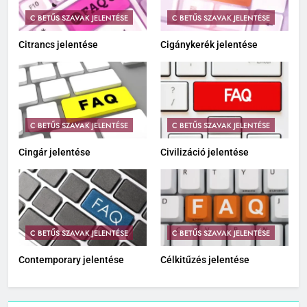
C BETŰS SZAVAK JELENTÉSE
C BETŰS SZAVAK JELENTÉSE
Citrancs jelentése
Cigánykerék jelentése
C BETŰS SZAVAK JELENTÉSE
C BETŰS SZAVAK JELENTÉSE
Cingár jelentése
Civilizáció jelentése
C BETŰS SZAVAK JELENTÉSE
C BETŰS SZAVAK JELENTÉSE
Contemporary jelentése
Célkitűzés jelentése