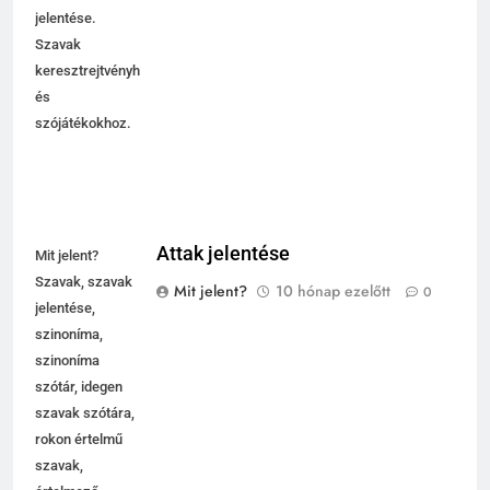
jelentése.
Szavak
keresztrejtvényhez
és
szójátékokhoz.
Attak jelentése
Mit jelent?
Szavak, szavak
Mit jelent?
10 hónap ezelőtt
0
jelentése,
szinoníma,
szinoníma
szótár, idegen
szavak szótára,
rokon értelmű
szavak,
5