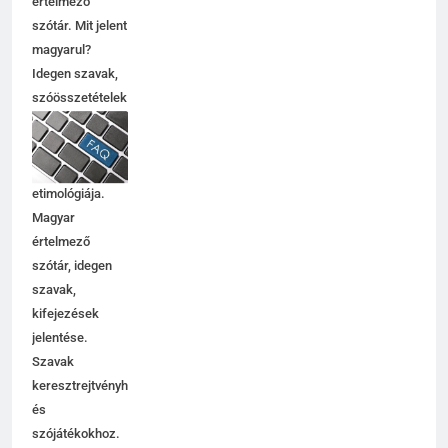
értelmező
Contemporary jelentése
szótár. Mit jelent
C BETŰS SZAVAK JELENTÉSE
magyarul?
Idegen szavak,
szóösszetételek
6
jelentése,
magyarázata,
Célkitűzés jelentése
használata,
C BETŰS SZAVAK JELENTÉSE
etimológiája.
Magyar
értelmező
7
szótár, idegen
Centrális jelentése
szavak,
C BETŰS SZAVAK JELENTÉSE
kifejezések
jelentése.
Szavak
8
keresztrejtvényhez
és
Céltudatos jelentése
szójátékokhoz.
C BETŰS SZAVAK JELENTÉSE