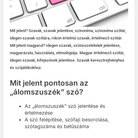
Mit jelent? Szavak, szavak jelentése, szinoníma, szinoníma szótár,
idegen szavak szótára, rokon értelmű szavak, értelmező szótár.
Mit jelent magyarul? Idegen szavak, szóösszetételek jelentése,
magyarázata, használata, etimológiája. Magyar értelmező szótár,
idegen szavak, kifejezések jelentése. Szavak keresztrejtvényhez
és szójátékokhoz.
Mit jelent pontosan az
„álomszuszék” szó?
Az „álomszuszék” szó jelentése és
értelmezése
A szó felépítése, szófaji besorolása,
szótagszáma és betűszáma