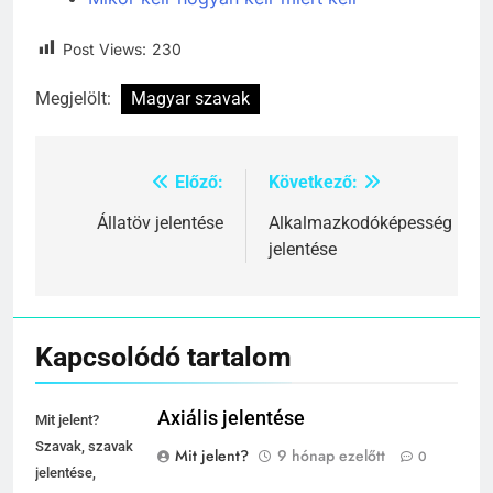
Post Views:
230
Megjelölt:
Magyar szavak
Előző:
Következő:
Bejegyzés
navigáció
Állatöv jelentése
Alkalmazkodóképesség
jelentése
Kapcsolódó tartalom
Axiális jelentése
Mit jelent?
Szavak, szavak
Mit jelent?
9 hónap ezelőtt
0
jelentése,