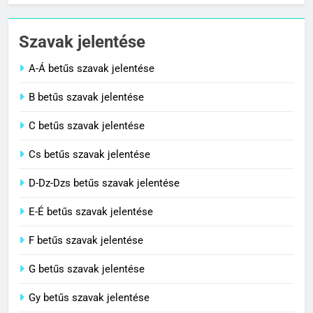
Cigánykerék jelentése
Szavak jelentése
C BETŰS SZAVAK JELENTÉSE
A-Á betűs szavak jelentése
2
B betűs szavak jelentése
Cingár jelentése
C betűs szavak jelentése
C BETŰS SZAVAK JELENTÉSE
Cs betűs szavak jelentése
3
D-Dz-Dzs betűs szavak jelentése
Civilizáció jelentése
E-É betűs szavak jelentése
C BETŰS SZAVAK JELENTÉSE
F betűs szavak jelentése
G betűs szavak jelentése
4
Contemporary jelentése
Gy betűs szavak jelentése