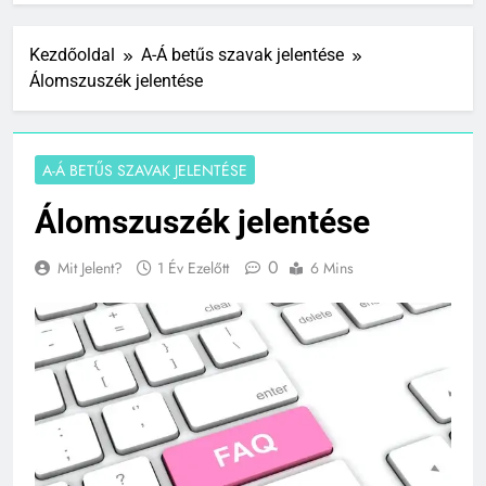
Kezdőoldal
A-Á betűs szavak jelentése
Álomszuszék jelentése
A-Á BETŰS SZAVAK JELENTÉSE
Álomszuszék jelentése
0
Mit Jelent?
1 Év Ezelőtt
6 Mins