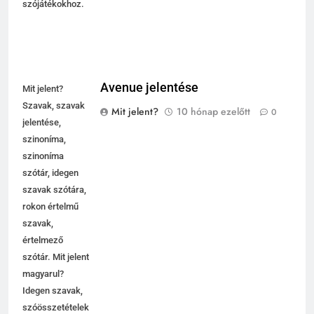
szójátékokhoz.
Avenue jelentése
Mit jelent?
Szavak, szavak
Mit jelent?
10 hónap ezelőtt
0
jelentése,
szinoníma,
szinoníma
szótár, idegen
szavak szótára,
rokon értelmű
szavak,
értelmező
szótár. Mit jelent
magyarul?
Idegen szavak,
szóösszetételek