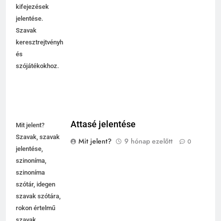
kifejezések
jelentése.
Szavak
keresztrejtvényhez
és
szójátékokhoz.
Attasé jelentése
Mit jelent?
Szavak, szavak
Mit jelent?
9 hónap ezelőtt
0
jelentése,
szinoníma,
szinoníma
szótár, idegen
szavak szótára,
rokon értelmű
szavak,