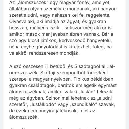
Az „álomszuszék” egy magyar főnév, amelyet
általában olyan személyre mondanak, aki nagyon
szeret aludni, vagy nehezen kel fel reggelente.
Olyasvalaki, aki imádja az ágyat, és gyakran
hosszan, mélyen alszik – sokszor még akkor is,
amikor mások már javában ébren vannak. Bár a
szó egy kicsit játékos, kedveskedő hangvételű,
néha enyhe gúnyolódást is kifejezhet, főleg, ha
valakiről rendszeresen mondják.
A szó összesen 11 betűből és 5 szótagból áll: ál-
om-szu-szék. Szófaji szempontból főnévként
szerepel a magyar nyelvben. Tipikus példákban
gyakran családtagok, barátok emlegetik egymást
álomszuszéknak, amikor valaki „lustán” fekszik
még az ágyban. Szinonimái lehetnek az „aludni
szerető”, „lustálkodó” vagy „szundikáló” szavak,
de ezek nem annyira játékosak, mint az
álomszuszék.