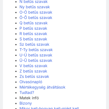
N betűs szavak
Ny betűs szavak
O-Ó betűs szavak
Ö-Ő betűs szavak
Q betűs szavak
P betűs szavak
R betűs szavak
S betűs szavak
Sz betűs szavak
T-Ty betűs szavak
U-Ú betűs szavak
Ü-Ű betűs szavak
V betűs szavak
Z betűs szavak
Zs betűs szavak
Olvasónapló
Mértékegység átváltások
Tudtad?
Matek infó
Bizony
Mikor kell-hogyan kell-miért kell