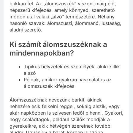
bukkan fel. Az „álomszuszék” viszont máig élő,
népszerű kifejezés, amely könnyed, szerethető
módon utal valaki „alvó” természetére. Néhány
hasonló szavak: álomszuszi, álommanó, lustaság,
aludni szerető.
Ki számít álomszuszéknak a
mindennapokban?
Tipikus helyzetek és személyek, akikre illik
a szó
Példák, amikor gyakran használatos az
álomszuszék kifejezés
Álomszuszéknak nevezünk bárkit, akinek
nehezére esik felkelni reggel, sokáig alszik, vagy
akár napközben is szívesen ledől pihenni. Gyakori,
hogy családtagok, például szülők mondják a
gyerekeikre, akik hétvégén szeretnek tovább
aludni. Ugyanígy a baráti körben is szóba