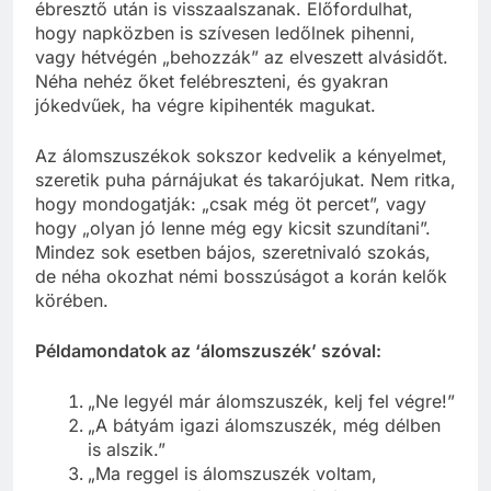
ébresztő után is visszaalszanak. Előfordulhat,
hogy napközben is szívesen ledőlnek pihenni,
vagy hétvégén „behozzák” az elveszett alvásidőt.
Néha nehéz őket felébreszteni, és gyakran
jókedvűek, ha végre kipihenték magukat.
Az álomszuszékok sokszor kedvelik a kényelmet,
szeretik puha párnájukat és takarójukat. Nem ritka,
hogy mondogatják: „csak még öt percet”, vagy
hogy „olyan jó lenne még egy kicsit szundítani”.
Mindez sok esetben bájos, szeretnivaló szokás,
de néha okozhat némi bosszúságot a korán kelők
körében.
Példamondatok az ‘álomszuszék’ szóval:
„Ne legyél már álomszuszék, kelj fel végre!”
„A bátyám igazi álomszuszék, még délben
is alszik.”
„Ma reggel is álomszuszék voltam,