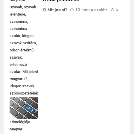
Szavak, szavak
Mit jelent?
10 hónap ezelőtt
0
jelentése,
szinoníma,
szinoníma
szótár, idegen
szavak szótára,
rokon értelmű
szavak,
5
értelmező
Célkitűzés jelentése
szótár. Mit jelent
C BETŰS SZAVAK JELENTÉSE
magyarul?
Idegen szavak,
szóösszetételek
6
jelentése,
magyarázata,
Centrális jelentése
használata,
C BETŰS SZAVAK JELENTÉSE
etimológiája.
Magyar