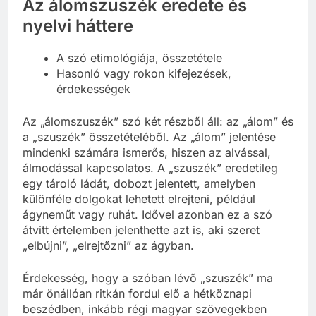
Az álomszuszék eredete és
nyelvi háttere
A szó etimológiája, összetétele
Hasonló vagy rokon kifejezések,
érdekességek
Az „álomszuszék” szó két részből áll: az „álom” és
a „szuszék” összetételéből. Az „álom” jelentése
mindenki számára ismerős, hiszen az alvással,
álmodással kapcsolatos. A „szuszék” eredetileg
egy tároló ládát, dobozt jelentett, amelyben
különféle dolgokat lehetett elrejteni, például
ágyneműt vagy ruhát. Idővel azonban ez a szó
átvitt értelemben jelenthette azt is, aki szeret
„elbújni”, „elrejtőzni” az ágyban.
Érdekesség, hogy a szóban lévő „szuszék” ma
már önállóan ritkán fordul elő a hétköznapi
beszédben, inkább régi magyar szövegekben