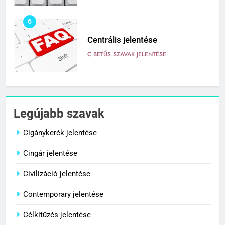
6
Centrális jelentése
C BETŰS SZAVAK JELENTÉSE
7
Céltudatos jelentése
Legújabb szavak
C BETŰS SZAVAK JELENTÉSE
Cigánykerék jelentése
Cingár jelentése
8
Centenárium jelentése
Civilizáció jelentése
C BETŰS SZAVAK JELENTÉSE
Contemporary jelentése
Célkitűzés jelentése
1