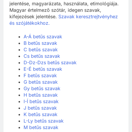
jelentése, magyarázata, használata, etimológiája.
Magyar értelmező szótár, idegen szavak,
kifejezések jelentése.
Szavak keresztrejtvényhez
és szójátékokhoz.
A-Á betűs szavak
B betűs szavak
C betűs szavak
Cs betűs szavak
D-Dz-Dzs betűs szavak
E-É betűs szavak
F betűs szavak
G betűs szavak
Gy betűs szavak
H betűs szavak
I-Í betűs szavak
J betűs szavak
K betűs szavak
L-Ly betűs szavak
M betűs szavak