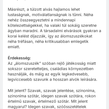
Másrészt, a túlzott alvás hajlamos lehet
lustaságnak, motiválatlanságnak is tűnni. Néha
nehéz összeegyeztetni a mindennapi
kötelezettségekkel, ha valaki túl sokáig szeretne
ágyban maradni. A társadalmi elvárások gyakran a
korai kelést díjazzák, így az álomszuszékokat
néha tréfásan, néha kritikusabban emlegetik
emiatt.
Érdekesség:
Az „álomszuszék” szóban rejlő játékosság miatt
sokszor szeretetteljes, családias környezetben
használják, és máig az egyik legkedvesebb,
legviccesebb szavunk a hosszan alvók leírására.
Mit jelent? Szavak, szavak jelentése, szinoníma,
szinoníma szótár, idegen szavak szótára, rokon
értelmű szavak, értelmező szótár. Mit jelent
magyarul? Idegen szavak, szóösszetételek