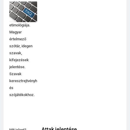
jelentése,
magyarázata,
használata,
etimológiája.
Magyar
értelmező
szótár, idegen
szavak,
kifejezések
jelentése.
Szavak
keresztrejtvényhez
és
szójátékokhoz.
Attak jelentése
Mit jelent?