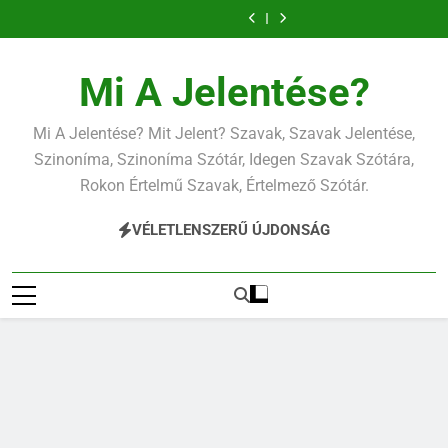
Ugrás
a
tartalomra
Mi A Jelentése?
Mi A Jelentése? Mit Jelent? Szavak, Szavak Jelentése,
Szinoníma, Szinoníma Szótár, Idegen Szavak Szótára,
Rokon Értelmű Szavak, Értelmező Szótár.
VÉLETLENSZERŰ ÚJDONSÁG