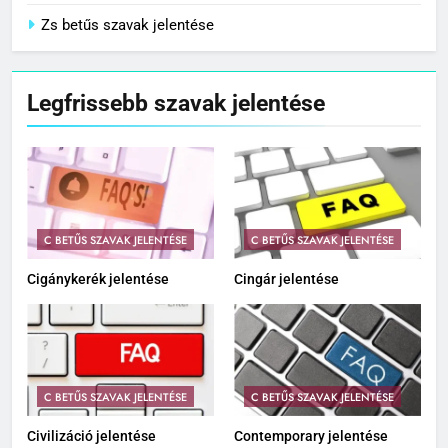
Zs betűs szavak jelentése
Legfrissebb szavak jelentése
C BETŰS SZAVAK JELENTÉSE
C BETŰS SZAVAK JELENTÉSE
Cigánykerék jelentése
Cingár jelentése
C BETŰS SZAVAK JELENTÉSE
C BETŰS SZAVAK JELENTÉSE
Civilizáció jelentése
Contemporary jelentése