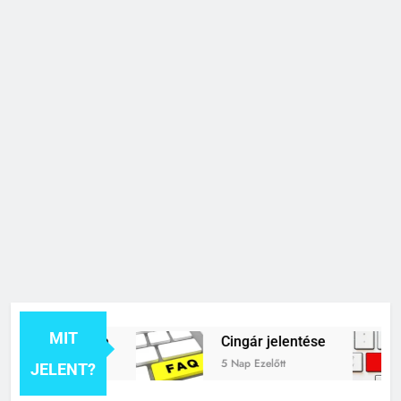
MIT
k jelentése
Cingár jelentése
5 Nap Ezelőtt
JELENT?