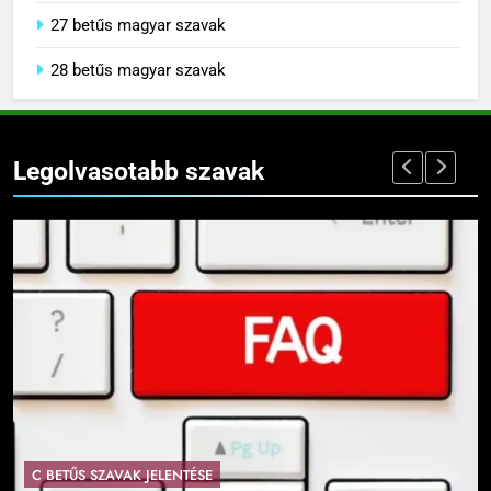
27 betűs magyar szavak
28 betűs magyar szavak
Legolvasotabb szavak
C BETŰS SZAVAK JELENTÉSE