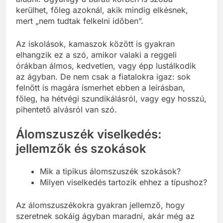
kerülhet, főleg azoknál, akik mindig elkésnek,
mert „nem tudtak felkelni időben”.
Az iskolások, kamaszok között is gyakran
elhangzik ez a szó, amikor valaki a reggeli
órákban álmos, kedvetlen, vagy épp lustálkodik
az ágyban. De nem csak a fiatalokra igaz: sok
felnőtt is magára ismerhet ebben a leírásban,
főleg, ha hétvégi szundikálásról, vagy egy hosszú,
pihentető alvásról van szó.
Álomszuszék viselkedés:
jellemzők és szokások
Mik a tipikus álomszuszék szokások?
Milyen viselkedés tartozik ehhez a típushoz?
Az álomszuszékokra gyakran jellemző, hogy
szeretnek sokáig ágyban maradni, akár még az