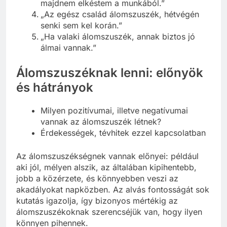
majdnem elkéstem a munkából.”
„Az egész család álomszuszék, hétvégén
senki sem kel korán.”
„Ha valaki álomszuszék, annak biztos jó
álmai vannak.”
Álomszuszéknak lenni: előnyök
és hátrányok
Milyen pozitívumai, illetve negatívumai
vannak az álomszuszék létnek?
Érdekességek, tévhitek ezzel kapcsolatban
Az álomszuszékségnek vannak előnyei: például
aki jól, mélyen alszik, az általában kipihentebb,
jobb a közérzete, és könnyebben veszi az
akadályokat napközben. Az alvás fontosságát sok
kutatás igazolja, így bizonyos mértékig az
álomszuszékoknak szerencséjük van, hogy ilyen
könnyen pihennek.