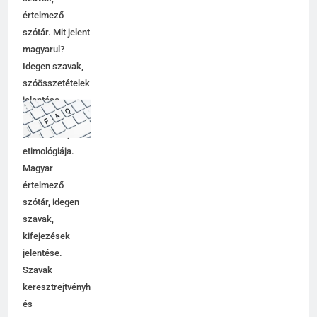
értelmező
szótár. Mit jelent
magyarul?
Idegen szavak,
szóösszetételek
jelentése,
magyarázata,
használata,
etimológiája.
Magyar
értelmező
szótár, idegen
szavak,
kifejezések
jelentése.
Szavak
keresztrejtvényhez
és