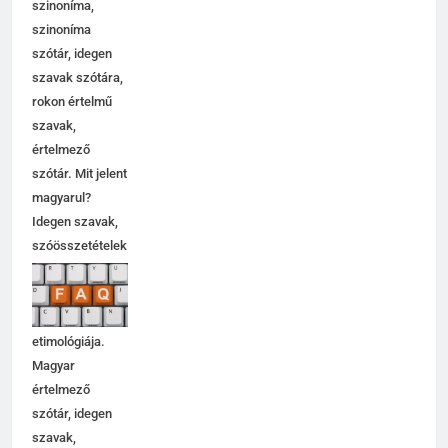
szinoníma,
szinoníma
szótár, idegen
szavak szótára,
rokon értelmű
szavak,
értelmező
szótár. Mit jelent
magyarul?
Idegen szavak,
szóösszetételek
jelentése,
magyarázata,
használata,
etimológiája.
Magyar
értelmező
szótár, idegen
szavak,