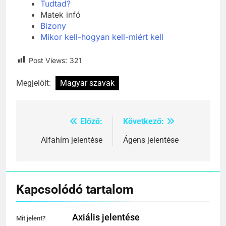
Mértékegység átváltások
Tudtad?
Matek infó
Bizony
Mikor kell-hogyan kell-miért kell
Post Views:
321
Megjelölt:
Magyar szavak
Előző:
Következő:
Bejegyzés
navigáció
Alfahím jelentése
Ágens jelentése
Kapcsolódó tartalom