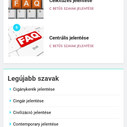
Célkitűzés jelentése
C BETŰS SZAVAK JELENTÉSE
6
Centrális jelentése
C BETŰS SZAVAK JELENTÉSE
7
Céltudatos jelentése
Legújabb szavak
C BETŰS SZAVAK JELENTÉSE
Cigánykerék jelentése
Cingár jelentése
8
Centenárium jelentése
Civilizáció jelentése
C BETŰS SZAVAK JELENTÉSE