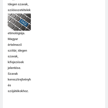
magyarul?
Idegen szavak,
szóösszetételek
jelentése,
magyarázata,
használata,
etimológiája.
Magyar
értelmező
szótár, idegen
szavak,
kifejezések
jelentése.
Szavak
keresztrejtvényhez
és
szójátékokhoz.