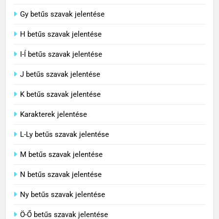
G betűs szavak jelentése
4
Contemporary jelentése
Gy betűs szavak jelentése
C BETŰS SZAVAK JELENTÉSE
H betűs szavak jelentése
I-Í betűs szavak jelentése
5
J betűs szavak jelentése
Célkitűzés jelentése
C BETŰS SZAVAK JELENTÉSE
K betűs szavak jelentése
Karakterek jelentése
6
L-Ly betűs szavak jelentése
Centrális jelentése
M betűs szavak jelentése
C BETŰS SZAVAK JELENTÉSE
N betűs szavak jelentése
7
Ny betűs szavak jelentése
Céltudatos jelentése