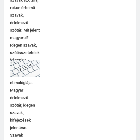
szavak szótára,
rokon értelmű
szavak,
értelmező
szótár. Mit jelent
magyarul?
Idegen szavak,
szóösszetételek
jelentése,
magyarázata,
használata,
etimológiája.
Magyar
értelmező
szótár, idegen
szavak,
kifejezések
jelentése.