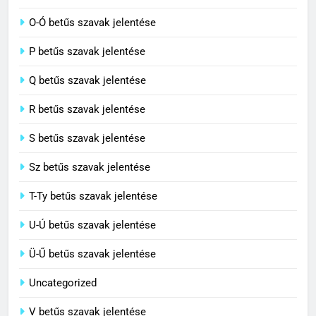
Ö-Ő betűs szavak jelentése
C BETŰS SZAVAK JELENTÉSE
O-Ó betűs szavak jelentése
8
P betűs szavak jelentése
Centenárium jelentése
Q betűs szavak jelentése
C BETŰS SZAVAK JELENTÉSE
R betűs szavak jelentése
S betűs szavak jelentése
Sz betűs szavak jelentése
T-Ty betűs szavak jelentése
U-Ú betűs szavak jelentése
Ü-Ű betűs szavak jelentése
Uncategorized