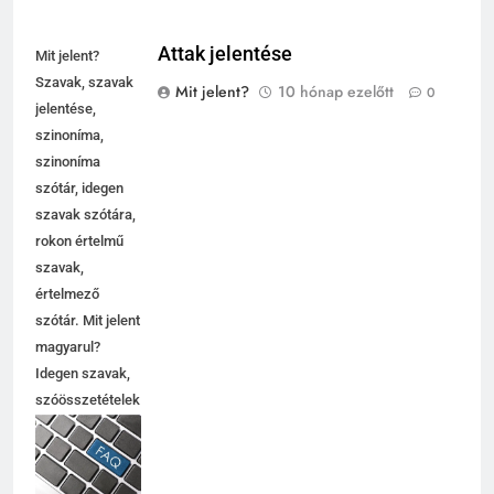
Attak jelentése
Mit jelent?
Szavak, szavak
Mit jelent?
10 hónap ezelőtt
0
jelentése,
szinoníma,
szinoníma
szótár, idegen
szavak szótára,
rokon értelmű
szavak,
5
értelmező
Célkitűzés jelentése
szótár. Mit jelent
C BETŰS SZAVAK JELENTÉSE
magyarul?
Idegen szavak,
szóösszetételek
6
jelentése,
magyarázata,
Centrális jelentése