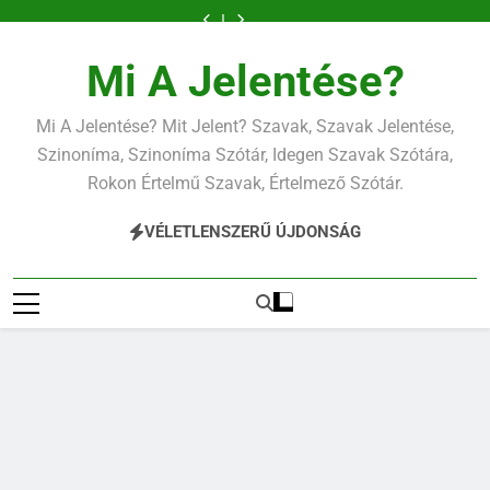
Ugrás
a
tartalomra
Mi A Jelentése?
Mi A Jelentése? Mit Jelent? Szavak, Szavak Jelentése,
Szinoníma, Szinoníma Szótár, Idegen Szavak Szótára,
Rokon Értelmű Szavak, Értelmező Szótár.
VÉLETLENSZERŰ ÚJDONSÁG