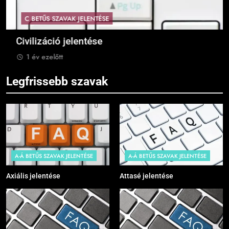
C BETŰS SZAVAK JELENTÉSE
Civilizáció jelentése
C
1 év ezelőtt
Legfrissebb szavak
A-Á BETŰS SZAVAK JELENTÉSE
A-Á BETŰS SZAVAK JELENTÉSE
Axiális jelentése
Attasé jelentése