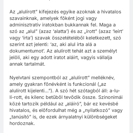
szinonimák, rokon értelmű szavak
Az „alulírott” kifejezés egyike azoknak a hivatalos
szavainknak, amelyek főként jogi vagy
adminisztratív iratokban bukkannak fel. Maga a
szó az „alul” (azaz ‘alatta’) és az „írott” (azaz ‘leírt’
vagy ‘írta’) szavak összetételéből keletkezett, szó
szerint azt jelenti: ‘az, aki alul írta alá a
dokumentumot’. Az alulírott tehát azt a személyt
jelöli, aki egy adott iratot aláírt, vagyis vállalja
annak tartalmát.
Nyelvtani szempontból az „alulírott” melléknév,
amely gyakran főnévként is funkcionál („az
alulírott kijelenti…”). A szó hét szótagból áll: a-lu-
lí-rott, és kilenc betűből tevődik össze. Szinonimái
közé tartozik például az „aláíró”, bár ez kevésbé
hivatalos, és előfordulhat még a „nyilatkozó” vagy
„tanúsító” is, de ezek árnyalatnyi különbségeket
hordoznak.