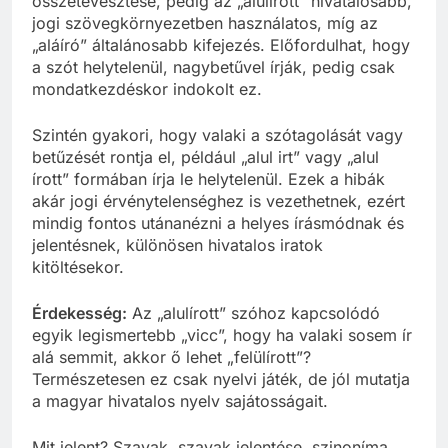
összetévesztése, pedig az „alulírott” hivatalosabb,
jogi szövegkörnyezetben használatos, míg az
„aláíró” általánosabb kifejezés. Előfordulhat, hogy
a szót helytelenül, nagybetűvel írják, pedig csak
mondatkezdéskor indokolt ez.
Szintén gyakori, hogy valaki a szótagolását vagy
betűzését rontja el, például „alul irt” vagy „alul
írott” formában írja le helytelenül. Ezek a hibák
akár jogi érvénytelenséghez is vezethetnek, ezért
mindig fontos utánanézni a helyes írásmódnak és
jelentésnek, különösen hivatalos iratok
kitöltésekor.
Érdekesség:
Az „alulírott” szóhoz kapcsolódó
egyik legismertebb „vicc”, hogy ha valaki sosem ír
alá semmit, akkor ő lehet „felülírott”?
Természetesen ez csak nyelvi játék, de jól mutatja
a magyar hivatalos nyelv sajátosságait.