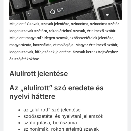
Mit jelent? Szavak, szavak jelentése, szinoníma, szinoníma szótár,
idegen szavak szótára, rokon értelmű szavak, értelmező szótár.
Mit jelent magyarul? Idegen szavak, szóösszetételek jelentése,
magyarázata, használata, etimológiája. Magyar értelmező szótár,
idegen szavak, kifejezések jelentése. Szavak keresztrejtvényhez
és szójátékokhoz.
Alulírott jelentése
Az „alulírott” szó eredete és
nyelvi háttere
az „alulírott” szó jelentése
szóösszetétel és nyelvtani jellemzők
szótagolása, betűszáma