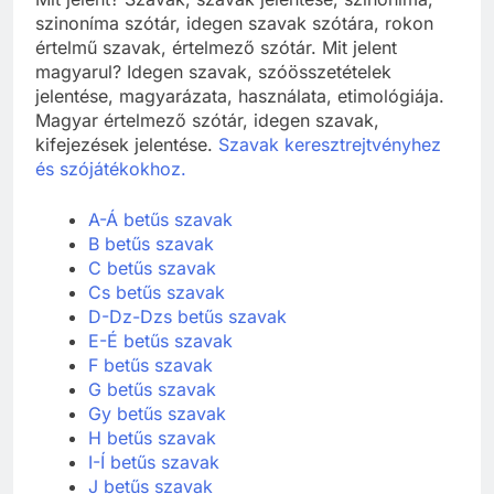
Mit jelent? Szavak, szavak jelentése, szinoníma,
szinoníma szótár, idegen szavak szótára, rokon
értelmű szavak, értelmező szótár. Mit jelent
magyarul? Idegen szavak, szóösszetételek
jelentése, magyarázata, használata, etimológiája.
Magyar értelmező szótár, idegen szavak,
kifejezések jelentése.
Szavak keresztrejtvényhez
és szójátékokhoz.
A-Á betűs szavak
B betűs szavak
C betűs szavak
Cs betűs szavak
D-Dz-Dzs betűs szavak
E-É betűs szavak
F betűs szavak
G betűs szavak
Gy betűs szavak
H betűs szavak
I-Í betűs szavak