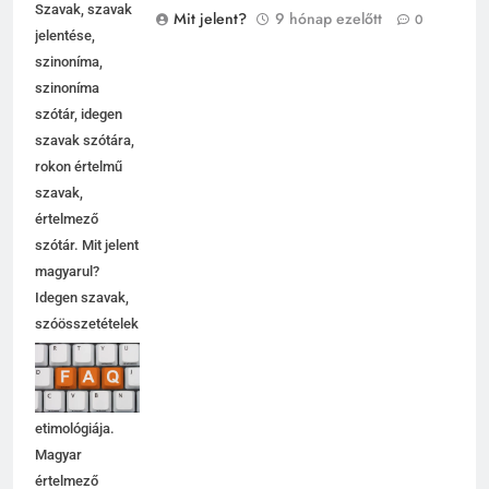
Axiális jelentése
Mit jelent?
Szavak, szavak
Mit jelent?
9 hónap ezelőtt
0
jelentése,
szinoníma,
szinoníma
szótár, idegen
szavak szótára,
rokon értelmű
szavak,
értelmező
szótár. Mit jelent
magyarul?
Idegen szavak,
szóösszetételek
jelentése,
magyarázata,
használata,
etimológiája.
Magyar