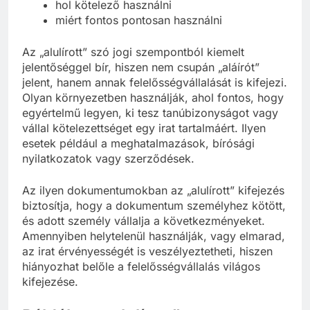
jogi érvényesség, felelősségvállalás
hol kötelező használni
miért fontos pontosan használni
Az „alulírott” szó jogi szempontból kiemelt
jelentőséggel bír, hiszen nem csupán „aláírót”
jelent, hanem annak felelősségvállalását is kifejezi.
Olyan környezetben használják, ahol fontos, hogy
egyértelmű legyen, ki tesz tanúbizonyságot vagy
vállal kötelezettséget egy irat tartalmáért. Ilyen
esetek például a meghatalmazások, bírósági
nyilatkozatok vagy szerződések.
Az ilyen dokumentumokban az „alulírott” kifejezés
biztosítja, hogy a dokumentum személyhez kötött,
és adott személy vállalja a következményeket.
Amennyiben helytelenül használják, vagy elmarad,
az irat érvényességét is veszélyeztetheti, hiszen
hiányozhat belőle a felelősségvállalás világos
kifejezése.