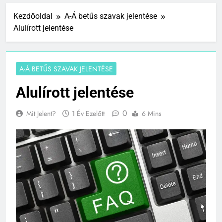
Kezdőoldal
A-Á betűs szavak jelentése
Alulírott jelentése
A-Á BETŰS SZAVAK JELENTÉSE
Alulírott jelentése
0
Mit Jelent?
1 Év Ezelőtt
6 Mins