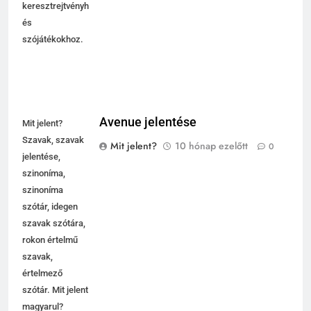
Szavak
keresztrejtvényhez
és
szójátékokhoz.
Avenue jelentése
Mit jelent?
Szavak, szavak
Mit jelent?
10 hónap ezelőtt
0
jelentése,
szinoníma,
szinoníma
szótár, idegen
szavak szótára,
rokon értelmű
szavak,
értelmező
szótár. Mit jelent