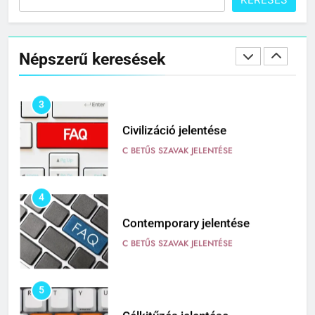
KERESÉS
2
Cingár jelentése
Népszerű keresések
C BETŰS SZAVAK JELENTÉSE
3
Civilizáció jelentése
C BETŰS SZAVAK JELENTÉSE
4
Contemporary jelentése
C BETŰS SZAVAK JELENTÉSE
5