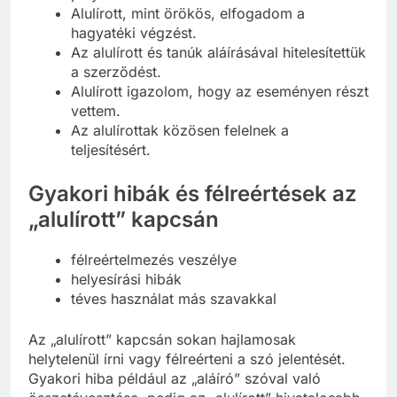
pályázat beadásába.
Alulírott, mint örökös, elfogadom a
hagyatéki végzést.
Az alulírott és tanúk aláírásával hitelesítettük
a szerződést.
Alulírott igazolom, hogy az eseményen részt
vettem.
Az alulírottak közösen felelnek a
teljesítésért.
Gyakori hibák és félreértések az
„alulírott” kapcsán
félreértelmezés veszélye
helyesírási hibák
téves használat más szavakkal
Az „alulírott” kapcsán sokan hajlamosak
helytelenül írni vagy félreérteni a szó jelentését.
Gyakori hiba például az „aláíró” szóval való