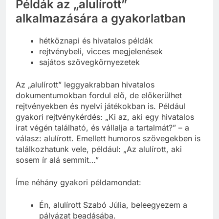
Példák az „alulírott”
alkalmazására a gyakorlatban
hétköznapi és hivatalos példák
rejtvénybeli, vicces megjelenések
sajátos szövegkörnyezetek
Az „alulírott” leggyakrabban hivatalos
dokumentumokban fordul elő, de előkerülhet
rejtvényekben és nyelvi játékokban is. Például
gyakori rejtvénykérdés: „Ki az, aki egy hivatalos
irat végén található, és vállalja a tartalmát?” – a
válasz: alulírott. Emellett humoros szövegekben is
találkozhatunk vele, például: „Az alulírott, aki
sosem ír alá semmit…”
Íme néhány gyakori példamondat:
Én, alulírott Szabó Júlia, beleegyezem a