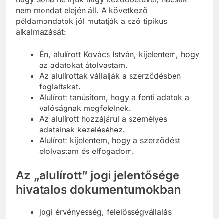
hogy soha ne írjuk nagy kezdőbetűvel, hacsak
nem mondat elején áll. A következő
példamondatok jól mutatják a szó tipikus
alkalmazását:
Én, alulírott Kovács István, kijelentem, hogy
az adatokat átolvastam.
Az alulírottak vállalják a szerződésben
foglaltakat.
Alulírott tanúsítom, hogy a fenti adatok a
valóságnak megfelelnek.
Az alulírott hozzájárul a személyes
adatainak kezeléséhez.
Alulírott kijelentem, hogy a szerződést
elolvastam és elfogadom.
Az „alulírott” jogi jelentősége
hivatalos dokumentumokban