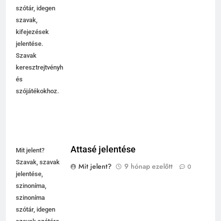
értelmező
szótár, idegen
szavak,
kifejezések
jelentése.
Szavak
keresztrejtvényhez
és
szójátékokhoz.
Attasé jelentése
Mit jelent?
Szavak, szavak
Mit jelent?
9 hónap ezelőtt
0
jelentése,
szinoníma,
szinoníma
szótár, idegen