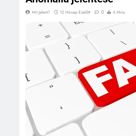
0
Mit Jelent?
12 Hónap Ezelőtt
6 Mins