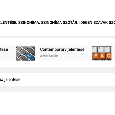
ELENTÉSE, SZINONÍMA, SZINONÍMA SZÓTÁR, IDEGEN SZAVAK S
Contemporary jelentése
Célkitűzés j
2 Hét Ezelőtt
2 Hét Ezelőtt
a jelentése