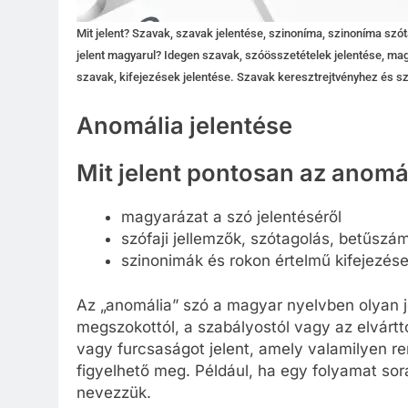
Mit jelent? Szavak, szavak jelentése, szinoníma, szinoníma szót
jelent magyarul? Idegen szavak, szóösszetételek jelentése, mag
szavak, kifejezések jelentése. Szavak keresztrejtvényhez és s
Anomália jelentése
Mit jelent pontosan az anomál
magyarázat a szó jelentéséről
szófaji jellemzők, szótagolás, betűszá
szinonimák és rokon értelmű kifejezés
Az „anomália” szó a magyar nyelvben olyan j
megszokottól, a szabályostól vagy az elvártt
vagy furcsaságot jelent, amely valamilyen 
figyelhető meg. Például, ha egy folyamat sor
nevezzük.