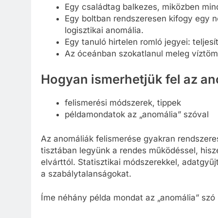
Egy családtag balkezes, miközben mind
Egy boltban rendszeresen kifogy egy n
logisztikai anomália.
Egy tanuló hirtelen romló jegyei: teljes
Az óceánban szokatlanul meleg víztöme
Hogyan ismerhetjük fel az a
felismerési módszerek, tippek
példamondatok az „anomália” szóval
Az anomáliák felismerése gyakran rendszere
tisztában legyünk a rendes működéssel, hisze
elvárttól. Statisztikai módszerekkel, adatgyűj
a szabálytalanságokat.
Íme néhány példa mondat az „anomália” szó 