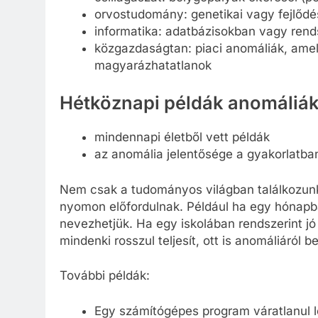
orvostudomány: genetikai vagy fejlődé
informatika: adatbázisokban vagy rend
közgazdaságtan: piaci anomáliák, ame
magyarázhatatlanok
Hétköznapi példák anomáliá
mindennapi életből vett példák
az anomália jelentősége a gyakorlatba
Nem csak a tudományos világban találkozunk 
nyomon előfordulnak. Például ha egy hónapba
nevezhetjük. Ha egy iskolában rendszerint j
mindenki rosszul teljesít, ott is anomáliáról 
További példák:
Egy számítógépes program váratlanul le