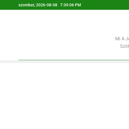
Ugrás
szombat, 2026-08-08
7:39:07 PM
a
tartalomra
Mi A J
Szót