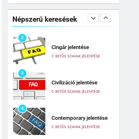
1
Cigánykerék jelentése
Népszerű keresések
C BETŰS SZAVAK JELENTÉSE
2
Cingár jelentése
C BETŰS SZAVAK JELENTÉSE
3
Civilizáció jelentése
C BETŰS SZAVAK JELENTÉSE
4
Contemporary jelentése
C BETŰS SZAVAK JELENTÉSE