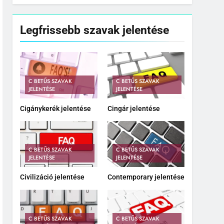
Legfrissebb szavak jelentése
C BETŰS SZAVAK
C BETŰS SZAVAK
JELENTÉSE
JELENTÉSE
Cigánykerék jelentése
Cingár jelentése
C BETŰS SZAVAK
C BETŰS SZAVAK
JELENTÉSE
JELENTÉSE
Civilizáció jelentése
Contemporary jelentése
C BETŰS SZAVAK
C BETŰS SZAVAK