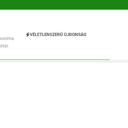
VÉLETLENSZERŰ ÚJDONSÁG
inoníma
ótár.
5