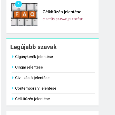
5
Célkitűzés jelentése
C BETŰS SZAVAK JELENTÉSE
6
Centrális jelentése
Legújabb szavak
C BETŰS SZAVAK JELENTÉSE
Cigánykerék jelentése
7
Cingár jelentése
Céltudatos jelentése
C BETŰS SZAVAK JELENTÉSE
Civilizáció jelentése
Contemporary jelentése
8
Célkitűzés jelentése
Centenárium jelentése
C BETŰS SZAVAK JELENTÉSE