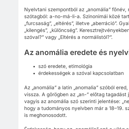
Nyelvtani szempontból az „anomália” főnév, 
szótagból: a-no-má-li-a. Szinonimái közé tart
„furcsaság”, „eltérés”, illetve „aberráció”. G
„kilengés”, „különcség”. Keresztrejtvényekbe
szóval?” vagy „Eltérés a normálistól?”.
Az anomália eredete és nyelvi
szó eredete, etimológia
érdekességek a szóval kapcsolatban
Az „anomália” a latin „anomalia” szóból ered
vissza. A görögben az „an-” előtag tagadást 
vagyis az anomália szó szerinti jelentése: „
hogy a tudományos nyelvben már a 18–19. sz
is meghonosodott.