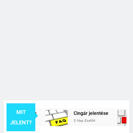
MIT
k jelentése
Cingár jelentése
5 Nap Ezelőtt
JELENT?