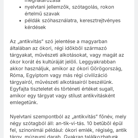
meghatározása
nyelvtani jellemzők, szótagolás, rokon
értelmű szavak
példák szóhasználatra, keresztrejtvényes
kérdések
Az „antikvitás” szó jelentése a magyarban
általában az ókori, régi időkből származó
tárgyakat, művészeti alkotásokat, vagy magát az
ókor korát és kultúráját jelöli. Leggyakrabban
akkor használjuk, amikor az ókori Görögország,
Róma, Egyiptom vagy más régi civilizáció
tárgyairól, művészeti alkotásairól beszélünk.
Egyfajta tiszteletet és történeti értéket sugall,
amikor egy tárgyat vagy stílust antikvitásként
emlegetünk.
Nyelvtani szempontból az „antikvitás” főnév, mely
négy szótagból áll: an-tik-vi-tás. 10 betűből épül
fel, szinonimái például: ókori emlék, régiség, antik
tárgy, múzeumi darab. Gyakran találkozhatunk