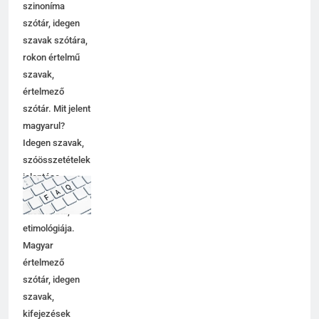
szinoníma
szótár, idegen
szavak szótára,
rokon értelmű
szavak,
értelmező
szótár. Mit jelent
magyarul?
Idegen szavak,
szóösszetételek
jelentése,
magyarázata,
használata,
etimológiája.
Magyar
értelmező
szótár, idegen
szavak,
kifejezések