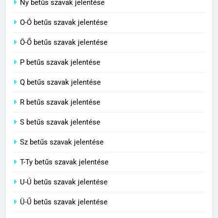
Ny betűs szavak jelentése
Céltudatos jelentése
O-Ó betűs szavak jelentése
C BETŰS SZAVAK JELENTÉSE
Ö-Ő betűs szavak jelentése
8
P betűs szavak jelentése
Centenárium jelentése
Q betűs szavak jelentése
C BETŰS SZAVAK JELENTÉSE
R betűs szavak jelentése
S betűs szavak jelentése
Sz betűs szavak jelentése
T-Ty betűs szavak jelentése
U-Ú betűs szavak jelentése
Ü-Ű betűs szavak jelentése