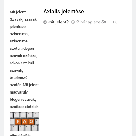
Axiális jelentése
Mit jelent?
Szavak, szavak
Mit jelent?
9 hónap ezelőtt
0
jelentése,
szinoníma,
szinoníma
szótár, idegen
szavak szótára,
rokon értelmű
szavak,
értelmező
szótár. Mit jelent
magyarul?
Idegen szavak,
szóösszetételek
jelentése,
magyarázata,
használata,
etimológiája.