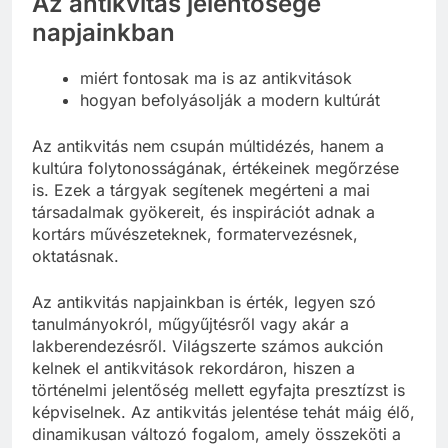
Az antikvitás jelentősége
napjainkban
miért fontosak ma is az antikvitások
hogyan befolyásolják a modern kultúrát
Az antikvitás nem csupán múltidézés, hanem a
kultúra folytonosságának, értékeinek megőrzése
is. Ezek a tárgyak segítenek megérteni a mai
társadalmak gyökereit, és inspirációt adnak a
kortárs művészeteknek, formatervezésnek,
oktatásnak.
Az antikvitás napjainkban is érték, legyen szó
tanulmányokról, műgyűjtésről vagy akár a
lakberendezésről. Világszerte számos aukción
kelnek el antikvitások rekordáron, hiszen a
történelmi jelentőség mellett egyfajta presztízst is
képviselnek. Az antikvitás jelentése tehát máig élő,
dinamikusan változó fogalom, amely összeköti a