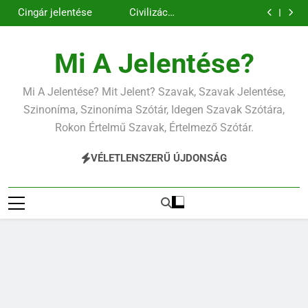
Contemporary
Cigánykerék
Ugrás
jelentése
jelentése
Cingár jelentése
Civilizáció
a
jelentése
Contemporary
jelentése
tartalomra
Mi A Jelentése?
Mi A Jelentése? Mit Jelent? Szavak, Szavak Jelentése,
Szinoníma, Szinoníma Szótár, Idegen Szavak Szótára,
Rokon Értelmű Szavak, Értelmező Szótár.
VÉLETLENSZERŰ ÚJDONSÁG