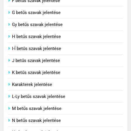
F betűs szavak jelentése
G betűs szavak jelentése
4
Contemporary jelentése
Gy betűs szavak jelentése
C BETŰS SZAVAK JELENTÉSE
H betűs szavak jelentése
I-Í betűs szavak jelentése
5
J betűs szavak jelentése
Célkitűzés jelentése
C BETŰS SZAVAK JELENTÉSE
K betűs szavak jelentése
Karakterek jelentése
6
L-Ly betűs szavak jelentése
Centrális jelentése
M betűs szavak jelentése
C BETŰS SZAVAK JELENTÉSE
N betűs szavak jelentése
7