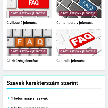
C BETŰS SZAVAK JELENTÉSE
C BETŰS SZAVAK JELENTÉSE
Civilizáció jelentése
Contemporary jelentése
C BETŰS SZAVAK JELENTÉSE
C BETŰS SZAVAK JELENTÉSE
Célkitűzés jelentése
Centrális jelentése
Szavak karekterszám szerint
1 betűs magyar szavak