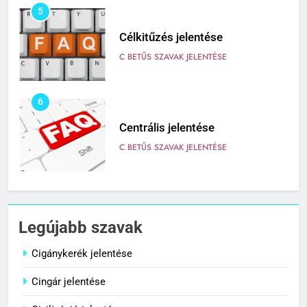
5
Célkitűzés jelentése
C BETŰS SZAVAK JELENTÉSE
6
Centrális jelentése
C BETŰS SZAVAK JELENTÉSE
7
Céltudatos jelentése
Legújabb szavak
C BETŰS SZAVAK JELENTÉSE
Cigánykerék jelentése
Cingár jelentése
8