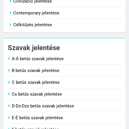
Centenárium jelentése
Civilizáció jelentése
C BETŰS SZAVAK JELENTÉSE
Contemporary jelentése
Célkitűzés jelentése
1
Cigánykerék jelentése
Szavak jelentése
C BETŰS SZAVAK JELENTÉSE
A-Á betűs szavak jelentése
2
B betűs szavak jelentése
Cingár jelentése
C betűs szavak jelentése
C BETŰS SZAVAK JELENTÉSE
Cs betűs szavak jelentése
3
D-Dz-Dzs betűs szavak jelentése
Civilizáció jelentése
E-É betűs szavak jelentése
C BETŰS SZAVAK JELENTÉSE