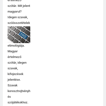
értelmező
szótár. Mit jelent
magyarul?
Idegen szavak,
szóösszetételek
jelentése,
magyarázata,
használata,
etimológiája.
Magyar
értelmező
szótár, idegen
szavak,
kifejezések
jelentése.
Szavak
keresztrejtvényhez
és
szójátékokhoz.