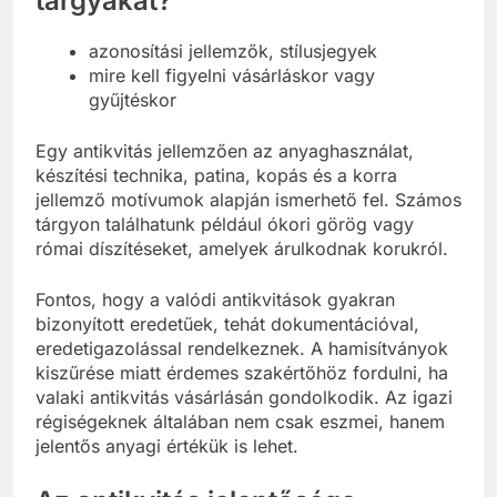
tárgyakat?
azonosítási jellemzők, stílusjegyek
mire kell figyelni vásárláskor vagy
gyűjtéskor
Egy antikvitás jellemzően az anyaghasználat,
készítési technika, patina, kopás és a korra
jellemző motívumok alapján ismerhető fel. Számos
tárgyon találhatunk például ókori görög vagy
római díszítéseket, amelyek árulkodnak korukról.
Fontos, hogy a valódi antikvitások gyakran
bizonyított eredetűek, tehát dokumentációval,
eredetigazolással rendelkeznek. A hamisítványok
kiszűrése miatt érdemes szakértőhöz fordulni, ha
valaki antikvitás vásárlásán gondolkodik. Az igazi
régiségeknek általában nem csak eszmei, hanem
jelentős anyagi értékük is lehet.