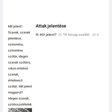
Attak jelentése
Mit jelent?
Szavak, szavak
Mit jelent?
10 hónap ezelőtt
0
jelentése,
szinoníma,
szinoníma
szótár, idegen
szavak szótára,
rokon értelmű
szavak,
5
értelmező
Célkitűzés jelentése
szótár. Mit jelent
C BETŰS SZAVAK JELENTÉSE
magyarul?
Idegen szavak,
szóösszetételek
6
jelentése,