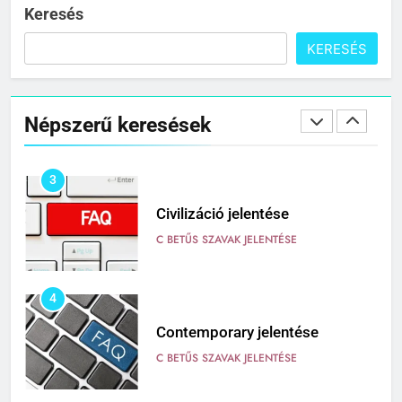
C BETŰS SZAVAK JELENTÉSE
Keresés
KERESÉS
2
Cingár jelentése
Népszerű keresések
C BETŰS SZAVAK JELENTÉSE
3
Civilizáció jelentése
C BETŰS SZAVAK JELENTÉSE
4
Contemporary jelentése
C BETŰS SZAVAK JELENTÉSE