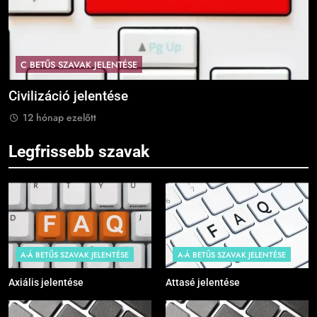
C BETŰS SZAVAK JELENTÉSE
Civilizáció jelentése
C
12 hónap ezelőtt
Legfrissebb szavak
A-Á BETŰS SZAVAK JELENTÉSE
A-Á BETŰS SZAVAK JELENTÉSE
Axiális jelentése
Attasé jelentése