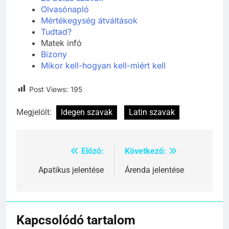
Olvasónapló
Mértékegység átváltások
Tudtad?
Matek infó
Bizony
Mikor kell-hogyan kell-miért kell
Post Views:
195
Megjelölt:
Idegen szavak
Latin szavak
Előző:
Következő:
Bejegyzés
navigáció
Apatikus jelentése
Árenda jelentése
Kapcsolódó tartalom