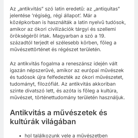
Az „antikvitás” szó latin eredetű: az „antiquitas”
jelentése ’régiség, régi állapot’. Már a
középkorban is használták a latin nyelvű tudósok,
amikor az ókori civilizációk tárgyi és szellemi
örökségéről írtak. Magyarban a szó a 19.
századtól terjedt el szélesebb körben, főleg a
művészettörténet és régészet területén.
Az antikvitás fogalma a reneszánsz idején vált
igazán népszerűvé, amikor az európai művészek
és tudósok újra felfedezték az ókori művészetet,
tudományt, filozófiát. Az antikvitás akkoriban
szinte divatszó lett, és azóta is főleg a kultúra,
művészet, történettudomány területén használjuk.
Antikvitás a művészetek és
kultúrák világában
hol találkozunk vele a művészetben