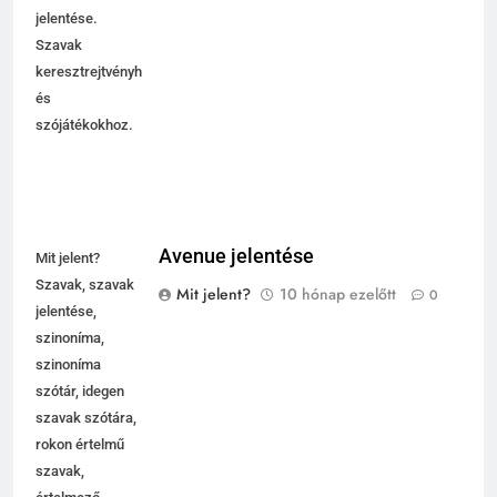
jelentése.
Szavak
keresztrejtvényhez
és
szójátékokhoz.
Avenue jelentése
Mit jelent?
Szavak, szavak
Mit jelent?
10 hónap ezelőtt
0
jelentése,
szinoníma,
szinoníma
szótár, idegen
szavak szótára,
rokon értelmű
szavak,