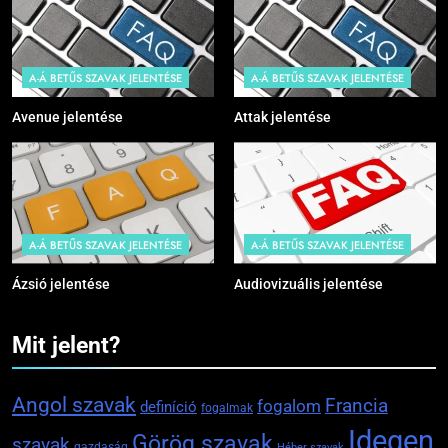
A-Á BETŰS SZAVAK JELENTÉSE
A-Á BETŰS SZAVAK JELENTÉSE
Avenue jelentése
Attak jelentése
A-Á BETŰS SZAVAK JELENTÉSE
A-Á BETŰS SZAVAK JELENTÉSE
Ázsió jelentése
Audiovizuális jelentése
Mit jelent?
Angol szavak
Francia
fogalom
definíció
fogalmak
Idegen
Görög szavak
szavak
gazdaság
Héber szavak