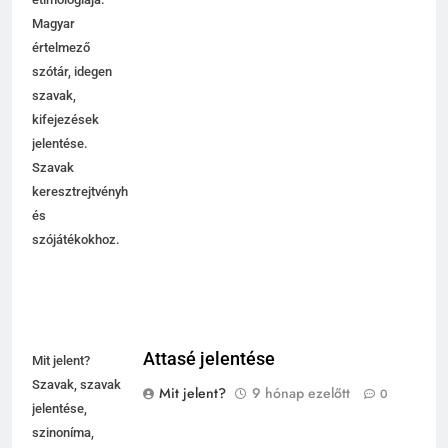
Magyar
értelmező
szótár, idegen
szavak,
kifejezések
jelentése.
Szavak
keresztrejtvényhez
és
szójátékokhoz.
Attasé jelentése
Mit jelent?
Szavak, szavak
Mit jelent?
9 hónap ezelőtt
0
jelentése,
szinoníma,