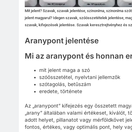
Mit jelent? Szavak, szavak jelentése, szinoníma, szinoníma szót
jelent magyarul? Idegen szavak, szóösszetételek jelentése, mag
szavak, kifejezések jelentése. Szavak keresztrejtvényhez és s
Aranypont jelentése
Mi az aranypont és honnan er
mit jelent maga a szó
szóösszetétel, nyelvtani jellemzők
szótagolás, betűszám
eredete, története
Az „aranypont” kifejezés egy összetett magyar
„arany” általában valami értékeset, kiválót, 
adott helyet, pillanatot vagy mérföldkövet je
fontos, értékes, vagy optimális pont, hely va