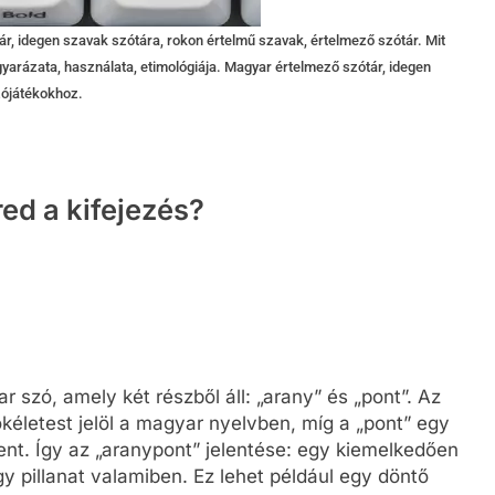
ár, idegen szavak szótára, rokon értelmű szavak, értelmező szótár. Mit
yarázata, használata, etimológiája. Magyar értelmező szótár, idegen
zójátékokhoz.
ed a kifejezés?
 szó, amely két részből áll: „arany” és „pont”. Az
tökéletest jelöl a magyar nyelvben, míg a „pont” egy
lent. Így az „aranypont” jelentése: egy kiemelkedően
gy pillanat valamiben. Ez lehet például egy döntő