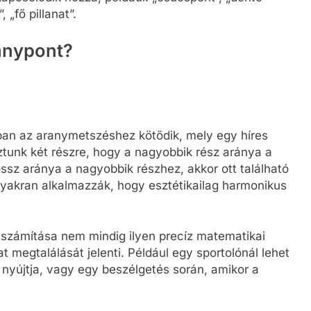
 „fő pillanat”.
anypont?
ban az aranymetszéshez kötődik, mely egy híres
ztunk két részre, hogy a nagyobbik rész aránya a
ossz aránya a nagyobbik részhez, akkor ott található
yakran alkalmazzák, hogy esztétikailag harmonikus
iszámítása nem mindig ilyen precíz matematikai
t megtalálását jelenti. Például egy sportolónál lehet
 nyújtja, vagy egy beszélgetés során, amikor a