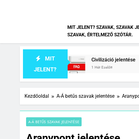
MIT JELENT? SZAVAK, SZAVAK J
SZAVAK, ÉRTELMEZŐ SZÓTÁR.
MIT
 jelentése
Civilizáció jelentése
előtt
1 Hét Ezelőtt
JELENT?
Kezdőoldal
A-Á betűs szavak jelentése
Aranypo
A-Á BETŰS SZAVAK JELENTÉSE
Aranypont jelentése