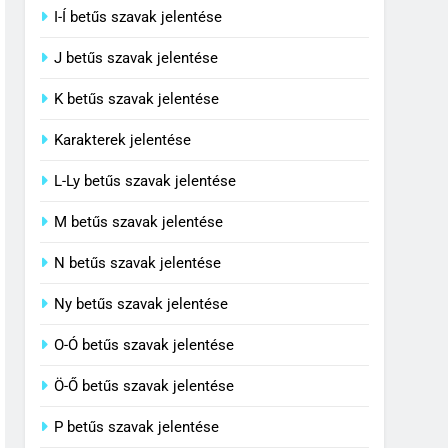
I-Í betűs szavak jelentése
Célkitűzés jelentése
C BETŰS SZAVAK JELENTÉSE
J betűs szavak jelentése
K betűs szavak jelentése
6
Karakterek jelentése
Centrális jelentése
C BETŰS SZAVAK JELENTÉSE
L-Ly betűs szavak jelentése
M betűs szavak jelentése
7
Céltudatos jelentése
N betűs szavak jelentése
C BETŰS SZAVAK JELENTÉSE
Ny betűs szavak jelentése
8
O-Ó betűs szavak jelentése
Centenárium jelentése
Ö-Ő betűs szavak jelentése
C BETŰS SZAVAK JELENTÉSE
P betűs szavak jelentése