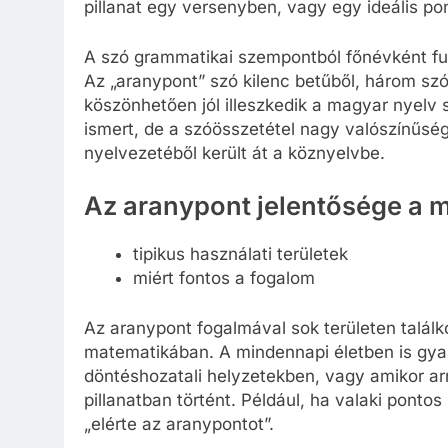
pillanat egy versenyben, vagy egy ideális po
A szó grammatikai szempontból főnévként fu
Az „aranypont” szó kilenc betűből, három szó
köszönhetően jól illeszkedik a magyar nyelv
ismert, de a szóösszetétel nagy valószínűs
nyelvezetéből került át a köznyelvbe.
Az aranypont jelentősége a
tipikus használati területek
miért fontos a fogalom
Az aranypont fogalmával sok területen talá
matematikában. A mindennapi életben is gyakr
döntéshozatali helyzetekben, vagy amikor ar
pillanatban történt. Például, ha valaki pontos
„elérte az aranypontot”.