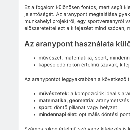
Ez a fogalom különösen fontos, mert segít kie
jelentőségét. Az aranypont megtalálása gya
munkahelyi projektről, egy sportversenyről v
előszeretettel ezt a kifejezést mind szóban, 
Az aranypont használata kül
művészet, matematika, sport, mindenn
kapcsolódó rokon értelmű szavak, kife
Az aranypontot leggyakrabban a következő t
művészetek
: a kompozíciók ideális ará
matematika, geometria
: aranymetszés 
sport
: döntő pillanat vagy helyzet
mindennapi élet
: optimális döntési pon
Számos rokon értelmű szó vagy kifejezés is k