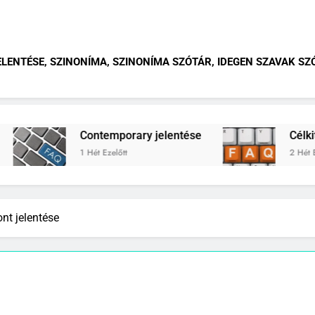
ELENTÉSE, SZINONÍMA, SZINONÍMA SZÓTÁR, IDEGEN SZAVAK S
Contemporary jelentése
Célkitűzés jelentés
1 Hét Ezelőtt
2 Hét Ezelőtt
nt jelentése