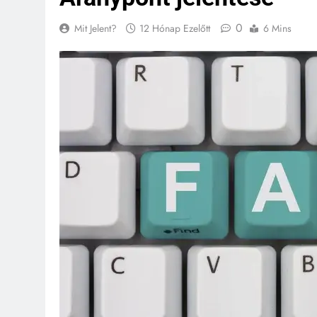
0
Mit Jelent?
12 Hónap Ezelőtt
6 Mins