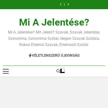
Ugrás
a
tartalomra
Mi A Jelentése?
Mi A Jelentése? Mit Jelent? Szavak, Szavak Jelentése,
Szinoníma, Szinoníma Szótár, Idegen Szavak Szótára,
Rokon Értelmű Szavak, Értelmező Szótár.
VÉLETLENSZERŰ ÚJDONSÁG