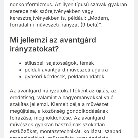
nonkonformizmus. Az ilyen típusú szavak gyakran
szerepelnek szórejtvényekben vagy
keresztrejtvényekben is, például: „Modern,
forradalmi művészeti irányzat (9 betű)”.
Mi jellemzi az avantgárd
irányzatokat?
stílusbeli sajátosságok, témák
példák avantgárd művészeti ágakra
gyakori kérdések, példamondatok
Az avantgárd irányzatokat főként az újítás, az
eredetiség, valamint a hagyományokkal való
szakítás jellemzi. Kiemelt célja a művészet
megújítása, a közönség gondolkodásának
felrázása, meghökkentése. Az avantgárd
művészek gyakran használnak szokatlan
eszközöket, montázstechnikát, kollázst, szabad
asszociációkat, szürrealista vagy dadaista