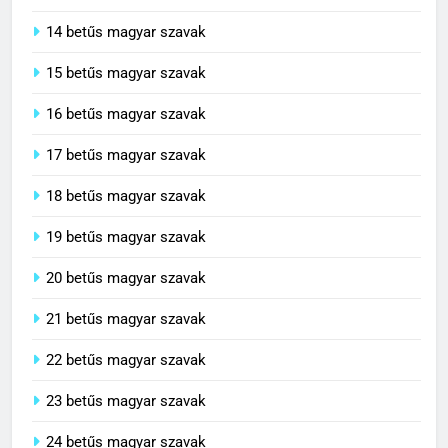
14 betűs magyar szavak
15 betűs magyar szavak
16 betűs magyar szavak
17 betűs magyar szavak
18 betűs magyar szavak
19 betűs magyar szavak
20 betűs magyar szavak
21 betűs magyar szavak
22 betűs magyar szavak
23 betűs magyar szavak
24 betűs magyar szavak