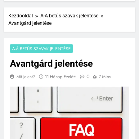
Kezdőoldal
A-Á betűs szavak jelentése
Avantgárd jelentése
A-Á BETŰS SZAVAK JELENTÉSE
Avantgárd jelentése
0
Mit Jelent?
11 Hónap Ezelőtt
7 Mins