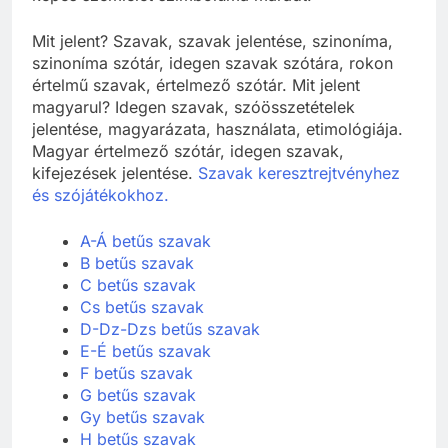
Mit jelent? Szavak, szavak jelentése, szinoníma,
szinoníma szótár, idegen szavak szótára, rokon
értelmű szavak, értelmező szótár. Mit jelent
magyarul? Idegen szavak, szóösszetételek
jelentése, magyarázata, használata, etimológiája.
Magyar értelmező szótár, idegen szavak,
kifejezések jelentése.
Szavak keresztrejtvényhez
és szójátékokhoz.
A-Á betűs szavak
B betűs szavak
C betűs szavak
Cs betűs szavak
D-Dz-Dzs betűs szavak
E-É betűs szavak
F betűs szavak
G betűs szavak
Gy betűs szavak
H betűs szavak