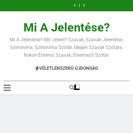
Ugrás
a
tartalomra
Mi A Jelentése?
Mi A Jelentése? Mit Jelent? Szavak, Szavak Jelentése,
Szinoníma, Szinoníma Szótár, Idegen Szavak Szótára,
Rokon Értelmű Szavak, Értelmező Szótár.
VÉLETLENSZERŰ ÚJDONSÁG