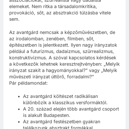
elemeket. Nem ritka a társadalomkritika,
provokáció, sőt, az absztrakció túlzásba vitele
sem.
Az avantgárd nemcsak a képzőművészetben, de
az irodalomban, zenében, filmben, sőt,
építészetben is jelentkezett. Ilyen nagy irányzatok
például a futurizmus, dadaizmus, szürrealizmus,
konstruktivizmus. A szóval kapcsolatos kérdések
a következők lehetnek keresztrejtvényben: „Melyik
irányzat szakít a hagyományokkal?” vagy „Melyik
művészeti irányzat úttörő, forradalmi?”
Pár példamondat:
Az avantgárd költészet radikálisan
különbözik a klasszikus versformáktól.
A 20. század elején több avantgárd csoport
is alakult Budapesten.
Az avantgárd festészetben gyakran
találkozunk absztrakt formákkal.