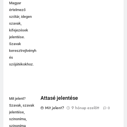
Magyar
értelmező
szótár, idegen
szavak,
kifejezések
jelentése.
Szavak
keresztrejtvényhez
és
szójátékokhoz.
Attasé jelentése
Mit jelent?
Szavak, szavak
Mit jelent?
9 hónap ezelőtt
0
jelentése,
szinoníma,
szinoníma