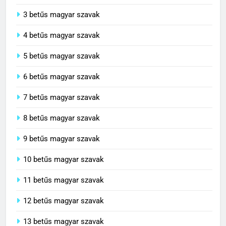
3 betűs magyar szavak
4 betűs magyar szavak
5 betűs magyar szavak
6 betűs magyar szavak
7 betűs magyar szavak
8 betűs magyar szavak
9 betűs magyar szavak
10 betűs magyar szavak
11 betűs magyar szavak
12 betűs magyar szavak
13 betűs magyar szavak