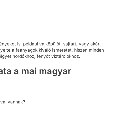
nyeket is, például vajköpülőt, sajtárt, vagy akár
yelte a faanyagok kiváló ismeretét, hiszen minden
lgyet hordókhoz, fenyőt víztárolókhoz.
ata a mai magyar
avai vannak?