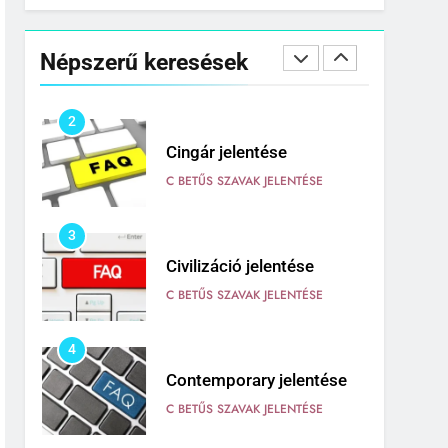
1
Cigánykerék jelentése
Népszerű keresések
C BETŰS SZAVAK JELENTÉSE
2
Cingár jelentése
C BETŰS SZAVAK JELENTÉSE
3
Civilizáció jelentése
C BETŰS SZAVAK JELENTÉSE
4
Contemporary jelentése
C BETŰS SZAVAK JELENTÉSE