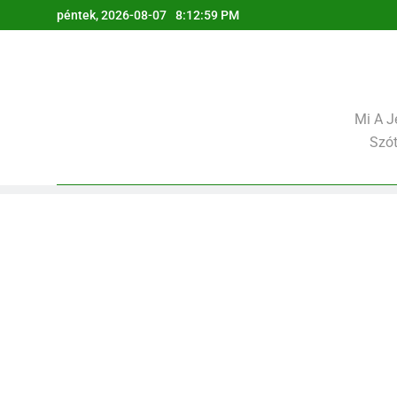
Ugrás
péntek, 2026-08-07
8:13:00 PM
a
tartalomra
Mi A J
Szót