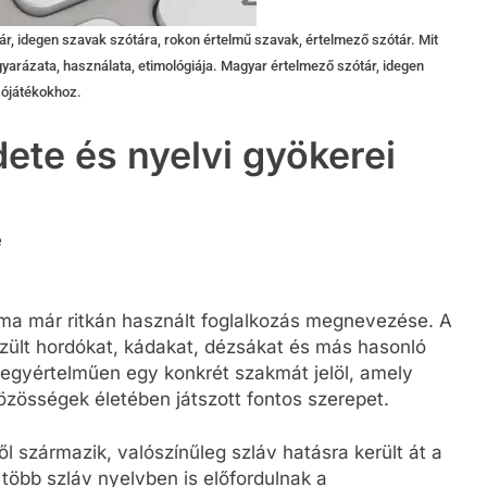
ár, idegen szavak szótára, rokon értelmű szavak, értelmező szótár. Mit
yarázata, használata, etimológiája. Magyar értelmező szótár, idegen
zójátékokhoz.
ete és nyelvi gyökerei
e
 ma már ritkán használt foglalkozás megnevezése. A
szült hordókat, kádakat, dézsákat és más hasonló
s egyértelműen egy konkrét szakmát jelöl, amely
özösségek életében játszott fontos szerepet.
l származik, valószínűleg szláv hatásra került át a
öbb szláv nyelvben is előfordulnak a