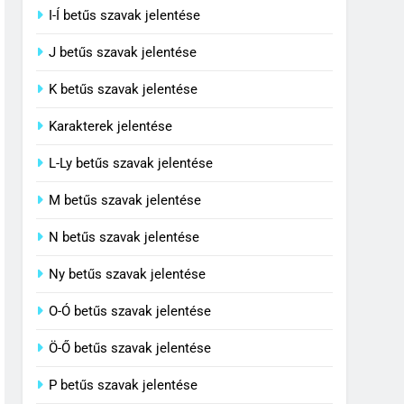
I-Í betűs szavak jelentése
5
J betűs szavak jelentése
Célkitűzés jelentése
C BETŰS SZAVAK JELENTÉSE
K betűs szavak jelentése
Karakterek jelentése
6
Centrális jelentése
L-Ly betűs szavak jelentése
C BETŰS SZAVAK JELENTÉSE
M betűs szavak jelentése
7
N betűs szavak jelentése
Céltudatos jelentése
Ny betűs szavak jelentése
C BETŰS SZAVAK JELENTÉSE
O-Ó betűs szavak jelentése
8
Ö-Ő betűs szavak jelentése
Centenárium jelentése
P betűs szavak jelentése
C BETŰS SZAVAK JELENTÉSE