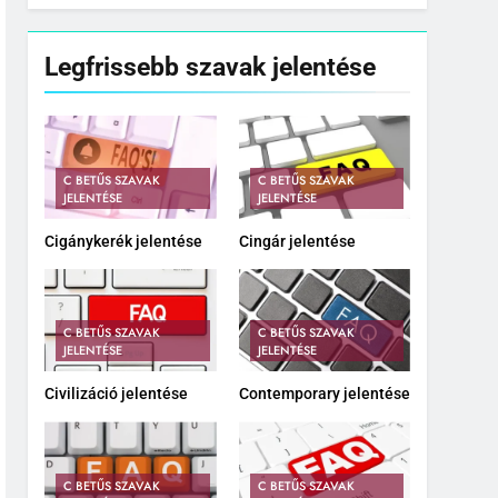
Legfrissebb szavak jelentése
C BETŰS SZAVAK
C BETŰS SZAVAK
JELENTÉSE
JELENTÉSE
Cigánykerék jelentése
Cingár jelentése
C BETŰS SZAVAK
C BETŰS SZAVAK
JELENTÉSE
JELENTÉSE
Civilizáció jelentése
Contemporary jelentése
C BETŰS SZAVAK
C BETŰS SZAVAK