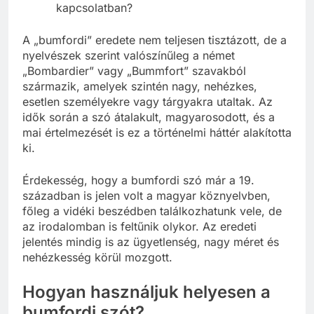
kapcsolatban?
A „bumfordi” eredete nem teljesen tisztázott, de a
nyelvészek szerint valószínűleg a német
„Bombardier” vagy „Bummfort” szavakból
származik, amelyek szintén nagy, nehézkes,
esetlen személyekre vagy tárgyakra utaltak. Az
idők során a szó átalakult, magyarosodott, és a
mai értelmezését is ez a történelmi háttér alakította
ki.
Érdekesség, hogy a bumfordi szó már a 19.
században is jelen volt a magyar köznyelvben,
főleg a vidéki beszédben találkozhatunk vele, de
az irodalomban is feltűnik olykor. Az eredeti
jelentés mindig is az ügyetlenség, nagy méret és
nehézkesség körül mozgott.
Hogyan használjuk helyesen a
bumfordi szót?