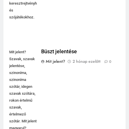
keresztrejtvényhez
és
szójátékokhoz.
Büszt jelentése
Mit jelent?
Szavak, szavak
Mit jelent?
2 hónap ezelőtt
0
jelentése,
szinoníma,
szinoníma
szótár, idegen
szavak szótára,
rokon értelmű
szavak,
értelmező
szótár. Mit jelent
magyarul?