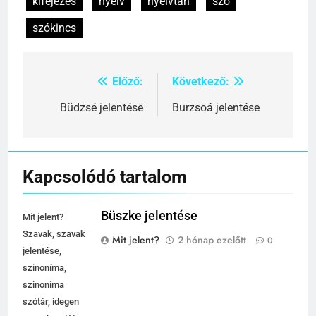
kifejezés
nyelv
nyelvtan
szó
szókincs
Előző:
Következő:
Bejegyzés
navigáció
Büdzsé jelentése
Burzsoá jelentése
Kapcsolódó tartalom
Büszke jelentése
Mit jelent?
Szavak, szavak
Mit jelent?
2 hónap ezelőtt
0
jelentése,
szinoníma,
szinoníma
szótár, idegen