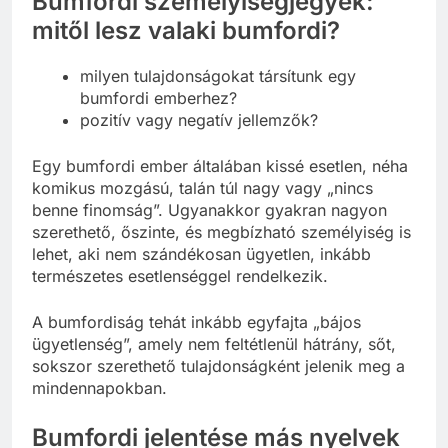
Bumfordi személyiségjegyek:
mitől lesz valaki bumfordi?
milyen tulajdonságokat társítunk egy
bumfordi emberhez?
pozitív vagy negatív jellemzők?
Egy bumfordi ember általában kissé esetlen, néha
komikus mozgású, talán túl nagy vagy „nincs
benne finomság”. Ugyanakkor gyakran nagyon
szerethető, őszinte, és megbízható személyiség is
lehet, aki nem szándékosan ügyetlen, inkább
természetes esetlenséggel rendelkezik.
A bumfordiság tehát inkább egyfajta „bájos
ügyetlenség”, amely nem feltétlenül hátrány, sőt,
sokszor szerethető tulajdonságként jelenik meg a
mindennapokban.
Bumfordi jelentése más nyelvek