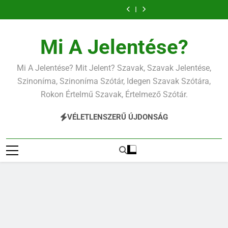
Ugrás
a
tartalomra
Mi A Jelentése?
Mi A Jelentése? Mit Jelent? Szavak, Szavak Jelentése,
Szinoníma, Szinoníma Szótár, Idegen Szavak Szótára,
Rokon Értelmű Szavak, Értelmező Szótár.
VÉLETLENSZERŰ ÚJDONSÁG