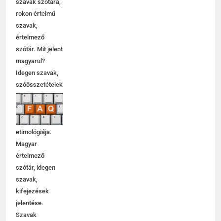
szavak szótára,
rokon értelmű
szavak,
értelmező
szótár. Mit jelent
magyarul?
Idegen szavak,
szóösszetételek
jelentése,
magyarázata,
használata,
etimológiája.
Magyar
értelmező
szótár, idegen
szavak,
kifejezések
jelentése.
Szavak