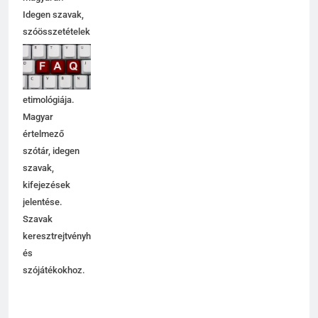
Idegen szavak,
szóösszetételek
jelentése,
magyarázata,
használata,
etimológiája.
Magyar
értelmező
szótár, idegen
szavak,
kifejezések
jelentése.
Szavak
keresztrejtvényhez
és
szójátékokhoz.