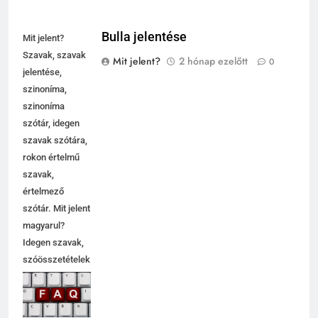
Bulla jelentése
Mit jelent?
Szavak, szavak
Mit jelent?
2 hónap ezelőtt
0
jelentése,
szinoníma,
szinoníma
szótár, idegen
szavak szótára,
rokon értelmű
szavak,
értelmező
szótár. Mit jelent
magyarul?
Idegen szavak,
szóösszetételek
jelentése,
magyarázata,
használata,