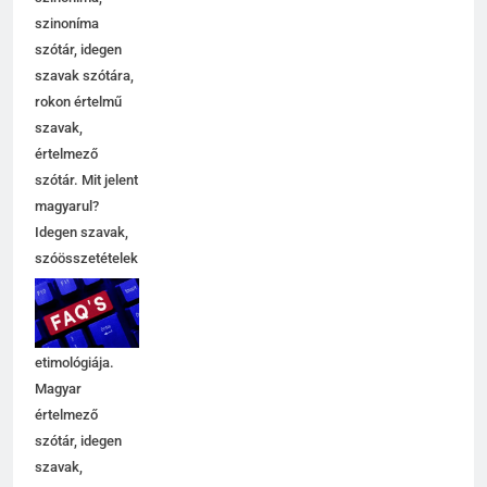
szinoníma
szótár, idegen
szavak szótára,
rokon értelmű
szavak,
5
értelmező
Célkitűzés jelentése
szótár. Mit jelent
C BETŰS SZAVAK JELENTÉSE
magyarul?
Idegen szavak,
szóösszetételek
6
jelentése,
magyarázata,
Centrális jelentése
használata,
C BETŰS SZAVAK JELENTÉSE
etimológiája.
Magyar
értelmező
7
szótár, idegen
Céltudatos jelentése
szavak,