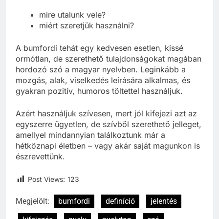
mire utalunk vele?
miért szeretjük használni?
A bumfordi tehát egy kedvesen esetlen, kissé
ormótlan, de szerethető tulajdonságokat magában
hordozó szó a magyar nyelvben. Leginkább a
mozgás, alak, viselkedés leírására alkalmas, és
gyakran pozitív, humoros töltettel használjuk.
Azért használjuk szívesen, mert jól kifejezi azt az
egyszerre ügyetlen, de szívből szerethető jelleget,
amellyel mindannyian találkoztunk már a
hétköznapi életben – vagy akár saját magunkon is
észrevettünk.
Post Views:
123
Megjelölt:
bumfordi
definíció
jelentés