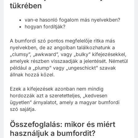
tükrében
van-e hasonló fogalom más nyelvekben?
hogyan fordítják?
A bumfordi szó pontos megfelelője ritka más
nyelvekben, de az angolban találkozhatunk a
„clumsy”, „awkward”, vagy „bulky” kifejezésekkel,
amelyek részben visszaadják a jelentését. Németül
például a „plump” vagy „ungeschickt” szavak
állnak hozzá közel.
Ezek a kifejezések azonban nem mindig
hordozzák azt a szeretetteljes, „kedvesen
ügyetlen” árnyalatot, amely a magyar bumfordi
szó sajátja.
Összefoglalás: mikor és miért
használjuk a bumfordit?