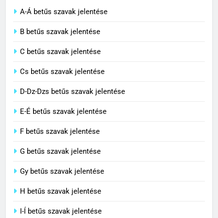
A-Á betűs szavak jelentése
2
B betűs szavak jelentése
Cingár jelentése
C betűs szavak jelentése
C BETŰS SZAVAK JELENTÉSE
Cs betűs szavak jelentése
3
D-Dz-Dzs betűs szavak jelentése
Civilizáció jelentése
E-É betűs szavak jelentése
C BETŰS SZAVAK JELENTÉSE
F betűs szavak jelentése
G betűs szavak jelentése
4
Contemporary jelentése
Gy betűs szavak jelentése
C BETŰS SZAVAK JELENTÉSE
H betűs szavak jelentése
I-Í betűs szavak jelentése
5