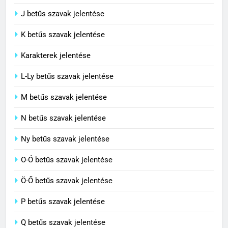
J betűs szavak jelentése
Célkitűzés jelentése
C BETŰS SZAVAK JELENTÉSE
K betűs szavak jelentése
Karakterek jelentése
6
L-Ly betűs szavak jelentése
Centrális jelentése
M betűs szavak jelentése
C BETŰS SZAVAK JELENTÉSE
N betűs szavak jelentése
7
Ny betűs szavak jelentése
Céltudatos jelentése
O-Ó betűs szavak jelentése
C BETŰS SZAVAK JELENTÉSE
Ö-Ő betűs szavak jelentése
8
P betűs szavak jelentése
Centenárium jelentése
Q betűs szavak jelentése