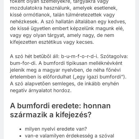
főként olyan személyekre, tárgyakra vagy
mozdulatokra használunk, amelyek esetlenek,
kissé ormótlanok, talán túlméretezettek vagy
nehézkesek. A szó hallatán általában egy kedves,
de kissé ügyetlen embert képzelünk magunk elé,
vagy egy olyan tárgyat, amely nagy, de nem
kifejezetten esztétikus vagy kecses.
A szó hét betűből áll: b-u-m-f-o-r-d-i. Szótagolva:
bum-for-di. A bumfordi tipikusan melléknévként
jelenik meg a magyar nyelvben, de néha főnévi
értelemben is előfordulhat („egy igazi bumfordi”).
A szó alapvetően semleges, de inkább enyhén
negatív árnyalatot hordoz.
A bumfordi eredete: honnan
származik a kifejezés?
milyen nyelvi eredete van?
van-e valamilyen érdekesség a szóval