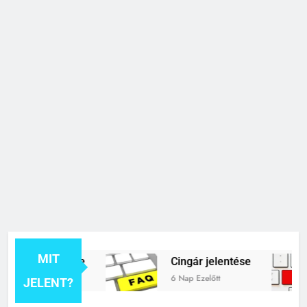
MIT
k jelentése
Cingár jelentése
6 Nap Ezelőtt
JELENT?