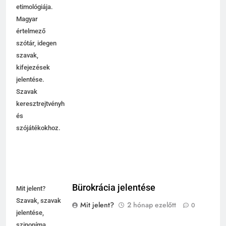
etimológiája.
Magyar
értelmező
szótár, idegen
szavak,
kifejezések
jelentése.
Szavak
keresztrejtvényhez
és
szójátékokhoz.
Bürokrácia jelentése
Mit jelent?
Szavak, szavak
Mit jelent?
2 hónap ezelőtt
0
jelentése,
szinoníma,