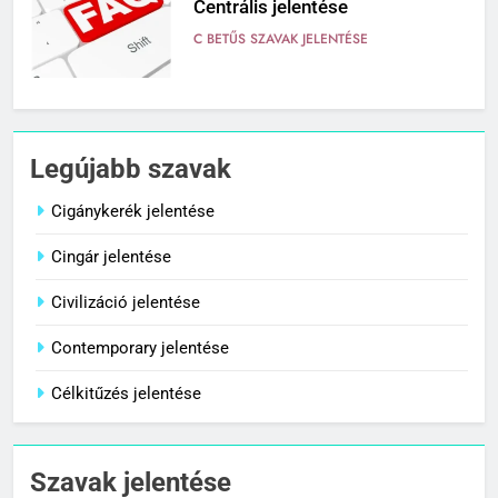
Centrális jelentése
C BETŰS SZAVAK JELENTÉSE
7
Céltudatos jelentése
Legújabb szavak
C BETŰS SZAVAK JELENTÉSE
Cigánykerék jelentése
Cingár jelentése
8
Centenárium jelentése
Civilizáció jelentése
C BETŰS SZAVAK JELENTÉSE
Contemporary jelentése
Célkitűzés jelentése
1
Cigánykerék jelentése
Szavak jelentése
C BETŰS SZAVAK JELENTÉSE