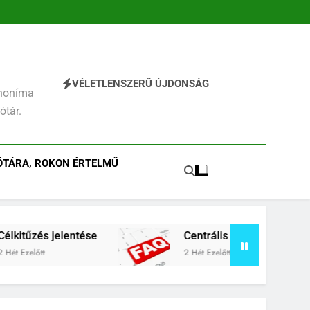
VÉLETLENSZERŰ ÚJDONSÁG
inoníma
ótár.
ZÓTÁRA, ROKON ÉRTELMŰ
ntése
Centrális jelentése
Célt
2 Hét Ezelőtt
3 Hét 
5