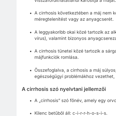
visszafordíthatatlanul károsítja a májat
A cirrhosis következtében a máj nem ké
méregtelenítést vagy az anyagcserét.
A leggyakoribb okai közé tartozik az al
vírus), valamint bizonyos anyagcsere
A cirrhosis tünetei közé tartozik a sár
májfunkciók romlása.
Összefoglalva, a cirrhosis a máj súlyo
egészségügyi problémákhoz vezethet, 
A cirrhosis szó nyelvtani jellemzői
A „cirrhosis” szó főnév, amely egy orvosi
Kilenc betűből áll: c-i-r-r-h-o-s-i-s.