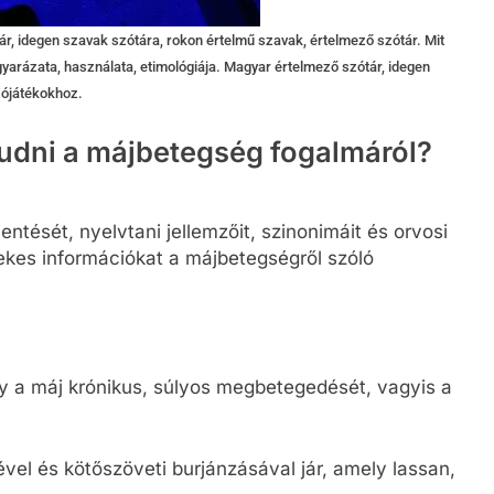
ár, idegen szavak szótára, rokon értelmű szavak, értelmező szótár. Mit
yarázata, használata, etimológiája. Magyar értelmező szótár, idegen
zójátékokhoz.
l tudni a májbetegség fogalmáról?
entését, nyelvtani jellemzőit, szinonimáit és orvosi
ekes információkat a májbetegségről szóló
ely a máj krónikus, súlyos megbetegedését, vagyis a
el és kötőszöveti burjánzásával jár, amely lassan,