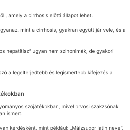
li, amely a cirrhosis előtti állapot lehet.
yanaz, mint a cirrhosis, gyakran együtt jár vele, és a
sos hepatitisz” ugyan nem szinonimák, de gyakori
zó a legelterjedtebb és legismertebb kifejezés a
átékokban
hagyományos szójátékokban, mivel orvosi szakzsónak
an ismert.
an kérdésként, mint például: „Májzsugor latin neve”,