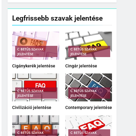
Legfrissebb szavak jelentése
C BETŰS SZAVAK
C BETŰS SZAVAK
JELENTÉSE
JELENTÉSE
Cigánykerék jelentése
Cingár jelentése
C BETŰS SZAVAK
C BETŰS SZAVAK
JELENTÉSE
JELENTÉSE
Civilizáció jelentése
Contemporary jelentése
C BETŰS SZAVAK
C BETŰS SZAVAK