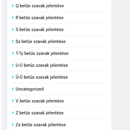
Q betűs szavak jelentése
R betűs szavak jelentése
S betűs szavak jelentése
Sz betűs szavak jelentése
T-Ty betűs szavak jelentése
U-Ú betűs szavak jelentése
Ü-Ű betűs szavak jelentése
Uncategorized
V betűs szavak jelentése
Z betűs szavak jelentése
Zs betűs szavak jelentése