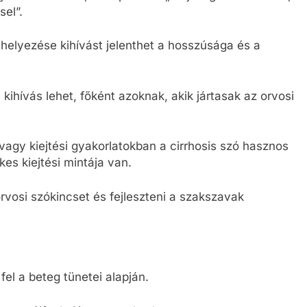
sel”.
helyezése kihívást jelenthet a hosszúsága és a
kihívás lehet, főként azoknak, akik jártasak az orvosi
vagy kiejtési gyakorlatokban a cirrhosis szó hasznos
kes kiejtési mintája van.
rvosi szókincset és fejleszteni a szakszavak
 fel a beteg tünetei alapján.