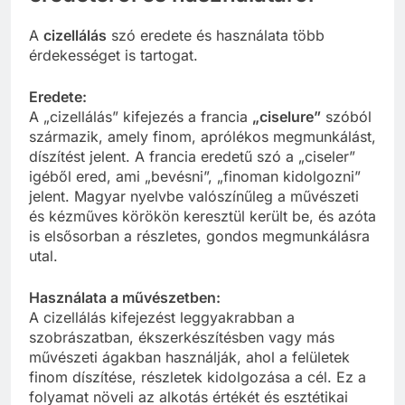
A
cizellálás
szó eredete és használata több
érdekességet is tartogat.
Eredete:
A „cizellálás” kifejezés a francia
„ciselure”
szóból
származik, amely finom, aprólékos megmunkálást,
díszítést jelent. A francia eredetű szó a „ciseler”
igéből ered, ami „bevésni”, „finoman kidolgozni”
jelent. Magyar nyelvbe valószínűleg a művészeti
és kézműves körökön keresztül került be, és azóta
is elsősorban a részletes, gondos megmunkálásra
utal.
Használata a művészetben:
A cizellálás kifejezést leggyakrabban a
szobrászatban, ékszerkészítésben vagy más
művészeti ágakban használják, ahol a felületek
finom díszítése, részletek kidolgozása a cél. Ez a
folyamat növeli az alkotás értékét és esztétikai