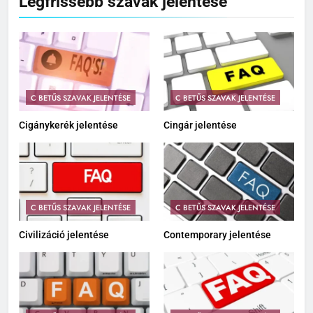
Legfrissebb szavak jelentése
C BETŰS SZAVAK JELENTÉSE
C BETŰS SZAVAK JELENTÉSE
Cigánykerék jelentése
Cingár jelentése
C BETŰS SZAVAK JELENTÉSE
C BETŰS SZAVAK JELENTÉSE
Civilizáció jelentése
Contemporary jelentése