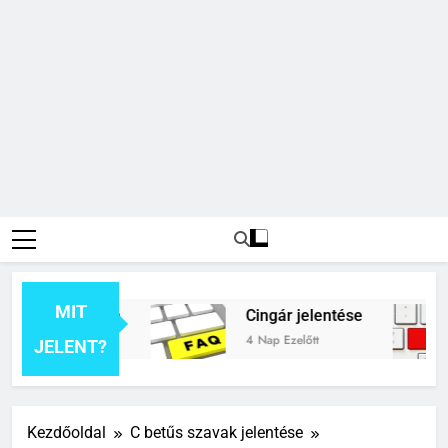
MIT
ék jelentése
Cingár jelentése
tt
4 Nap Ezelőtt
JELENT?
Kezdőoldal
C betűs szavak jelentése