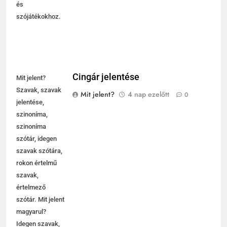
és
szójátékokhoz.
Cingár jelentése
Mit jelent?
Szavak, szavak
Mit jelent?
4 nap ezelőtt
0
jelentése,
szinoníma,
szinoníma
szótár, idegen
szavak szótára,
rokon értelmű
szavak,
értelmező
szótár. Mit jelent
magyarul?
Idegen szavak,