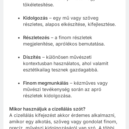
tökéletesítése.
Kidolgozás
– egy mű vagy szöveg
részletes, alapos elkészítése, kifejlesztése.
Részletezés
– a finom részletek
megjelenítése, aprólékos bemutatása.
Díszítés
– különösen művészeti
kontextusban használatos, ahol valamit
esztétikailag tesznek gazdagabbá.
Finom megmunkálás
– kézműves vagy
művészi tevékenység során az apró
részletek kidolgozása.
Mikor használjuk a cizellálás szót?
A cizellálás kifejezést akkor érdemes alkalmazni,
amikor egy alkotás, szöveg vagy gondolat finom,
precíz, művészi kidolgozásáról van szó. A többi