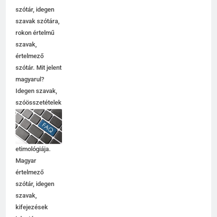
szótár, idegen
szavak szótára,
rokon értelmű
szavak,
5
értelmező
Célkitűzés jelentése
szótár. Mit jelent
C BETŰS SZAVAK JELENTÉSE
magyarul?
Idegen szavak,
szóösszetételek
6
jelentése,
magyarázata,
Centrális jelentése
használata,
C BETŰS SZAVAK JELENTÉSE
etimológiája.
Magyar
értelmező
7
szótár, idegen
Céltudatos jelentése
szavak,
C BETŰS SZAVAK JELENTÉSE
kifejezések