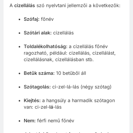
A
cizellálás
szó nyelvtani jellemzői a következők:
Szófaj:
főnév
Szótári alak:
cizellálás
Toldalékolhatóság:
a cizellálás főnév
ragozható, például: cizellálás, cizellálást,
cizellálásnak, cizellálásban stb.
Betűk száma:
10 betűből áll
Szótagolás:
ci-zel-lá-lás (négy szótag)
Kiejtés:
a hangsúly a harmadik szótagon
van: ci-zel-
lá
-lás
Nem:
férfi nemű főnév