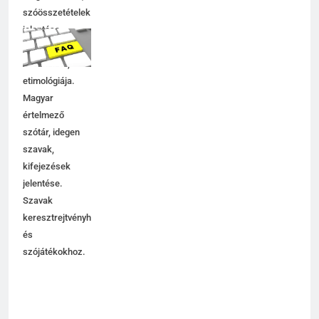
szóösszetételek
jelentése,
magyarázata,
használata,
etimológiája.
Magyar
értelmező
szótár, idegen
szavak,
kifejezések
jelentése.
Szavak
keresztrejtvényhez
és
szójátékokhoz.