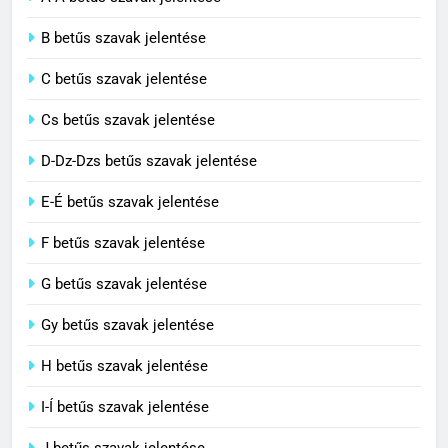
2
B betűs szavak jelentése
Cingár jelentése
C betűs szavak jelentése
C BETŰS SZAVAK JELENTÉSE
Cs betűs szavak jelentése
3
D-Dz-Dzs betűs szavak jelentése
Civilizáció jelentése
E-É betűs szavak jelentése
C BETŰS SZAVAK JELENTÉSE
F betűs szavak jelentése
G betűs szavak jelentése
4
Contemporary jelentése
Gy betűs szavak jelentése
C BETŰS SZAVAK JELENTÉSE
H betűs szavak jelentése
I-Í betűs szavak jelentése
5