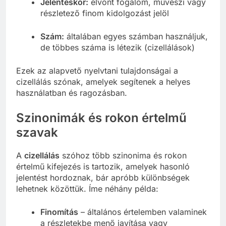
Jelentéskör:
elvont fogalom, művészi vagy
részletező finom kidolgozást jelöl
Szám:
általában egyes számban használjuk,
de többes száma is létezik (cizellálások)
Ezek az alapvető nyelvtani tulajdonságai a
cizellálás szónak, amelyek segítenek a helyes
használatban és ragozásban.
Szinonimák és rokon értelmű
szavak
A
cizellálás
szóhoz több szinonima és rokon
értelmű kifejezés is tartozik, amelyek hasonló
jelentést hordoznak, bár apróbb különbségek
lehetnek közöttük. Íme néhány példa:
Finomítás
– általános értelemben valaminek
a részletekbe menő javítása vagy