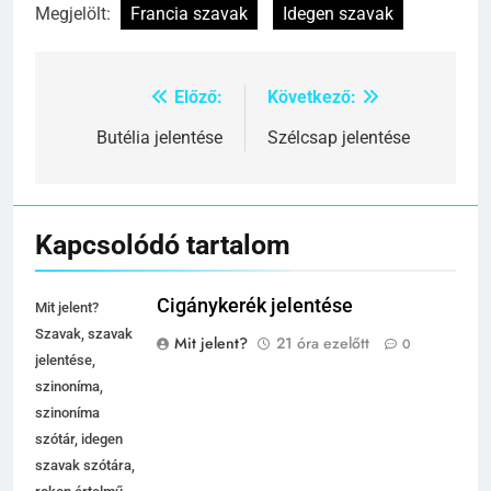
Megjelölt:
Francia szavak
Idegen szavak
Előző:
Következő:
Bejegyzés
navigáció
Butélia jelentése
Szélcsap jelentése
Kapcsolódó tartalom
Cigánykerék jelentése
Mit jelent?
Szavak, szavak
Mit jelent?
21 óra ezelőtt
0
jelentése,
szinoníma,
szinoníma
szótár, idegen
szavak szótára,