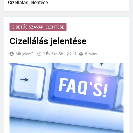
Cizellálás jelentése
C BETŰS SZAVAK JELENTÉSE
Cizellálás jelentése
0
Mit Jelent?
1 Év Ezelőtt
8 Mins