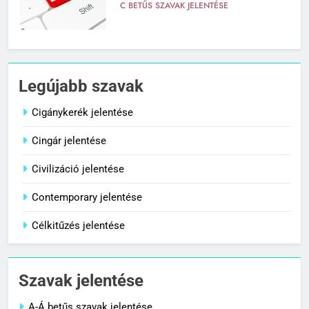
C BETŰS SZAVAK JELENTÉSE
7
Céltudatos jelentése
Legújabb szavak
C BETŰS SZAVAK JELENTÉSE
Cigánykerék jelentése
Cingár jelentése
8
Centenárium jelentése
Civilizáció jelentése
C BETŰS SZAVAK JELENTÉSE
Contemporary jelentése
Célkitűzés jelentése
1
Cigánykerék jelentése
Szavak jelentése
C BETŰS SZAVAK JELENTÉSE
A-Á betűs szavak jelentése