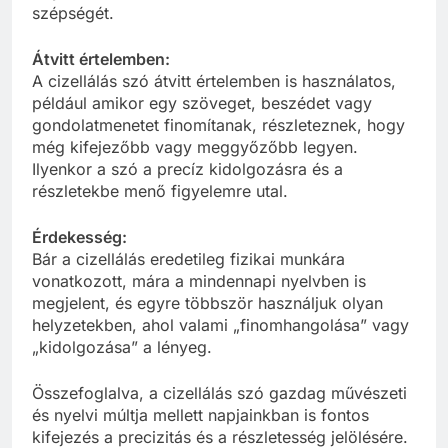
szépségét.
Átvitt értelemben:
A cizellálás szó átvitt értelemben is használatos,
például amikor egy szöveget, beszédet vagy
gondolatmenetet finomítanak, részleteznek, hogy
még kifejezőbb vagy meggyőzőbb legyen.
Ilyenkor a szó a precíz kidolgozásra és a
részletekbe menő figyelemre utal.
Érdekesség:
Bár a cizellálás eredetileg fizikai munkára
vonatkozott, mára a mindennapi nyelvben is
megjelent, és egyre többször használjuk olyan
helyzetekben, ahol valami „finomhangolása” vagy
„kidolgozása” a lényeg.
Összefoglalva, a cizellálás szó gazdag művészeti
és nyelvi múltja mellett napjainkban is fontos
kifejezés a precizitás és a részletesség jelölésére.