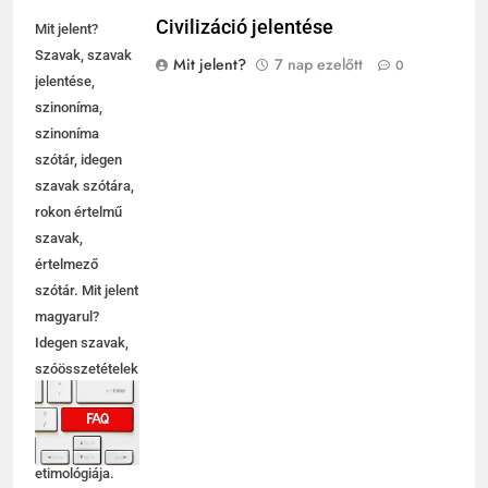
Civilizáció jelentése
Mit jelent?
Szavak, szavak
Mit jelent?
7 nap ezelőtt
0
jelentése,
szinoníma,
szinoníma
szótár, idegen
szavak szótára,
rokon értelmű
szavak,
értelmező
szótár. Mit jelent
magyarul?
Idegen szavak,
szóösszetételek
jelentése,
magyarázata,
használata,
etimológiája.