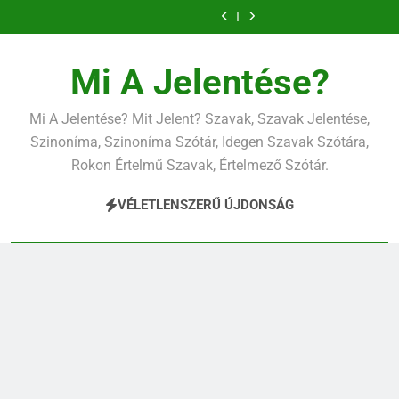
Ugrás
a
tartalomra
Mi A Jelentése?
Mi A Jelentése? Mit Jelent? Szavak, Szavak Jelentése,
Szinoníma, Szinoníma Szótár, Idegen Szavak Szótára,
Rokon Értelmű Szavak, Értelmező Szótár.
VÉLETLENSZERŰ ÚJDONSÁG