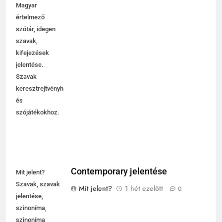
Magyar
értelmező
szótár, idegen
szavak,
kifejezések
jelentése.
Szavak
keresztrejtvényhez
és
szójátékokhoz.
Contemporary jelentése
Mit jelent?
Szavak, szavak
Mit jelent?
1 hét ezelőtt
0
jelentése,
szinoníma,
szinoníma