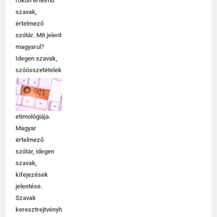
rokon értelmű
szavak,
értelmező
szótár. Mit jelent
magyarul?
Idegen szavak,
szóösszetételek
jelentése,
magyarázata,
használata,
etimológiája.
Magyar
értelmező
szótár, idegen
szavak,
kifejezések
jelentése.
Szavak
keresztrejtvényhez