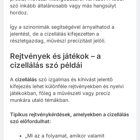
szó inkább általánosabb vagy más hangsúlyt
hordoz.
Így a szinonimák segítségével árnyalhatod a
jelentést, de a cizellálás kifejezetten a
részletgazdag, művészi precizitást jelöli.
Rejtvények és játékok – a
cizellálás szó példái
A
cizellálás
szó izgalmas és kihívást jelentő
kifejezés lehet különféle rejtvényekben és nyelvi
játékokban, főleg a művészeti vagy precíz
munkára utaló témákban.
Tipikus rejtvénykérdések, amelyekben a cizellálás
szó előfordulhat:
„Mi az a folyamat, amikor valamit