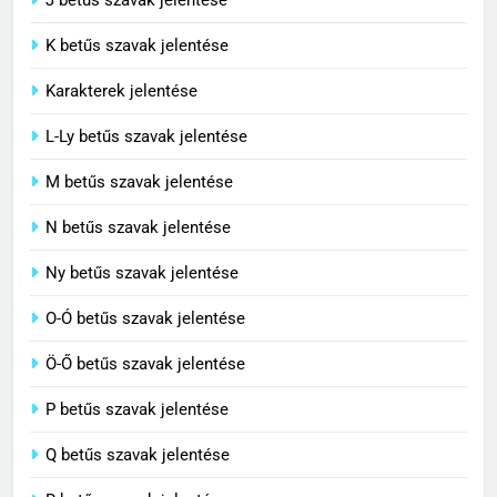
J betűs szavak jelentése
Célkitűzés jelentése
C BETŰS SZAVAK JELENTÉSE
K betűs szavak jelentése
Karakterek jelentése
6
L-Ly betűs szavak jelentése
Centrális jelentése
M betűs szavak jelentése
C BETŰS SZAVAK JELENTÉSE
N betűs szavak jelentése
7
Ny betűs szavak jelentése
Céltudatos jelentése
O-Ó betűs szavak jelentése
C BETŰS SZAVAK JELENTÉSE
Ö-Ő betűs szavak jelentése
8
P betűs szavak jelentése
Centenárium jelentése
Q betűs szavak jelentése
C BETŰS SZAVAK JELENTÉSE