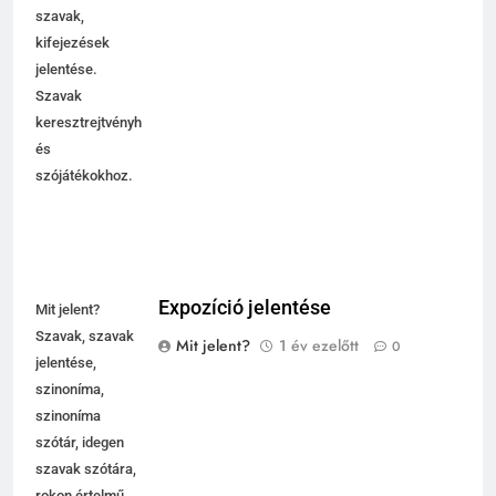
szavak,
kifejezések
jelentése.
Szavak
keresztrejtvényhez
és
szójátékokhoz.
Expozíció jelentése
Mit jelent?
Szavak, szavak
Mit jelent?
1 év ezelőtt
0
jelentése,
szinoníma,
szinoníma
szótár, idegen
szavak szótára,
rokon értelmű