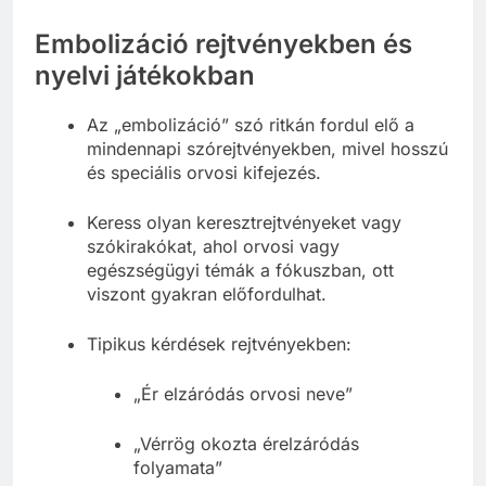
Embolizáció rejtvényekben és
nyelvi játékokban
Az „embolizáció” szó ritkán fordul elő a
mindennapi szórejtvényekben, mivel hosszú
és speciális orvosi kifejezés.
Keress olyan keresztrejtvényeket vagy
szókirakókat, ahol orvosi vagy
egészségügyi témák a fókuszban, ott
viszont gyakran előfordulhat.
Tipikus kérdések rejtvényekben:
„Ér elzáródás orvosi neve”
„Vérrög okozta érelzáródás
folyamata”