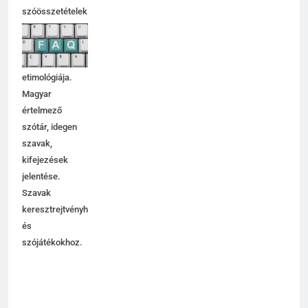
szóösszetételek
jelentése,
magyarázata,
használata,
etimológiája.
Magyar
értelmező
szótár, idegen
szavak,
kifejezések
jelentése.
Szavak
keresztrejtvényhez
és
szójátékokhoz.