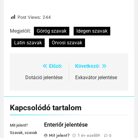
Post Views:
244
Megjelölt:
Görög szavak
Idegen szavak
Latin szavak
Orvosi szavak
Előző:
Következő:
Bejegyzés
navigáció
Dotáció jelentése
Exkavátor jelentése
Kapcsolódó tartalom
Enteriőr jelentése
Mit jelent?
Szavak, szavak
Mit jelent?
1 év ezelőtt
0