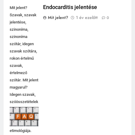
Endocarditis jelentése
Mit jelent?
Szavak, szavak
Mit jelent?
1 év ezelőtt
0
jelentése,
szinoníma,
szinoníma
szótár, idegen
szavak szótára,
rokon értelmű
szavak,
5
értelmező
Célkitűzés jelentése
szótár. Mit jelent
C BETŰS SZAVAK JELENTÉSE
magyarul?
Idegen szavak,
szóösszetételek
6
jelentése,
magyarázata,
Centrális jelentése
használata,
C BETŰS SZAVAK JELENTÉSE
etimológiája.