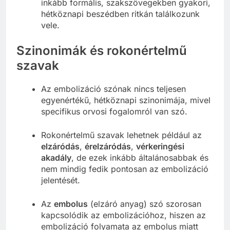
inkább formális, szakszövegekben gyakori,
hétköznapi beszédben ritkán találkozunk
vele.
Szinonimák és rokonértelmű
szavak
Az embolizáció szónak nincs teljesen
egyenértékű, hétköznapi szinonimája, mivel
specifikus orvosi fogalomról van szó.
Rokonértelmű szavak lehetnek például az
elzáródás
,
érelzáródás
,
vérkeringési
akadály
, de ezek inkább általánosabbak és
nem mindig fedik pontosan az embolizáció
jelentését.
Az
embolus
(elzáró anyag) szó szorosan
kapcsolódik az embolizációhoz, hiszen az
embolizáció folyamata az embolus miatt