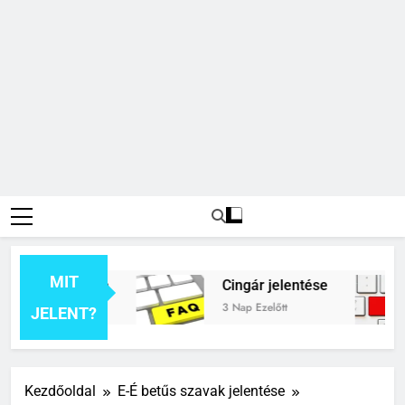
MIT
k jelentése
Cingár jelentése
3 Nap Ezelőtt
JELENT?
Kezdőoldal
E-É betűs szavak jelentése