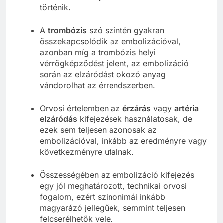
történik.
A
trombózis
szó szintén gyakran
összekapcsolódik az embolizációval,
azonban míg a trombózis helyi
vérrögképződést jelent, az embolizáció
során az elzáródást okozó anyag
vándorolhat az érrendszerben.
Orvosi értelemben az
érzárás
vagy
artéria
elzáródás
kifejezések használatosak, de
ezek sem teljesen azonosak az
embolizációval, inkább az eredményre vagy
következményre utalnak.
Összességében az embolizáció kifejezés
egy jól meghatározott, technikai orvosi
fogalom, ezért szinonimái inkább
magyarázó jellegűek, semmint teljesen
felcserélhetők vele.