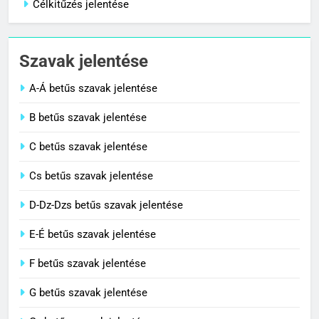
Célkitűzés jelentése
1
Cigánykerék jelentése
Szavak jelentése
C BETŰS SZAVAK JELENTÉSE
A-Á betűs szavak jelentése
2
B betűs szavak jelentése
Cingár jelentése
C betűs szavak jelentése
C BETŰS SZAVAK JELENTÉSE
Cs betűs szavak jelentése
3
D-Dz-Dzs betűs szavak jelentése
Civilizáció jelentése
E-É betűs szavak jelentése
C BETŰS SZAVAK JELENTÉSE
F betűs szavak jelentése
G betűs szavak jelentése
4