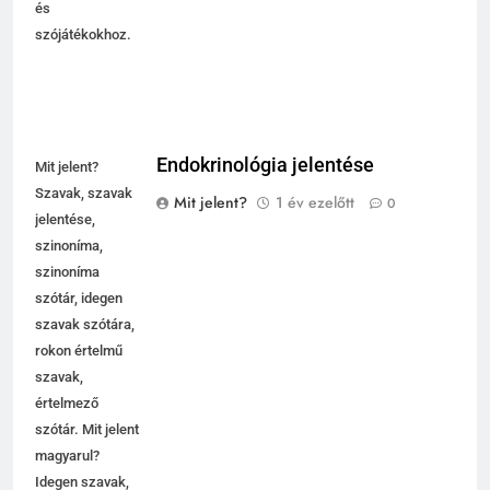
és
szójátékokhoz.
Endokrinológia jelentése
Mit jelent?
Szavak, szavak
Mit jelent?
1 év ezelőtt
0
jelentése,
szinoníma,
szinoníma
szótár, idegen
szavak szótára,
rokon értelmű
szavak,
értelmező
szótár. Mit jelent
magyarul?
Idegen szavak,