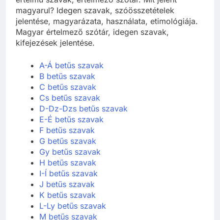
magyarul? Idegen szavak, szóösszetételek
jelentése, magyarázata, használata, etimológiája.
Magyar értelmező szótár, idegen szavak,
kifejezések jelentése.
A-Á betűs szavak
B betűs szavak
C betűs szavak
Cs betűs szavak
D-Dz-Dzs betűs szavak
E-É betűs szavak
F betűs szavak
G betűs szavak
Gy betűs szavak
H betűs szavak
I-Í betűs szavak
J betűs szavak
K betűs szavak
L-Ly betűs szavak
M betűs szavak