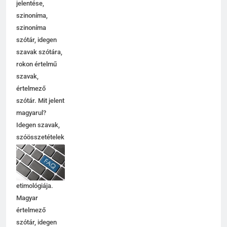
jelentése,
szinoníma,
szinoníma
szótár, idegen
szavak szótára,
rokon értelmű
szavak,
értelmező
szótár. Mit jelent
magyarul?
Idegen szavak,
szóösszetételek
jelentése,
magyarázata,
használata,
etimológiája.
Magyar
értelmező
szótár, idegen