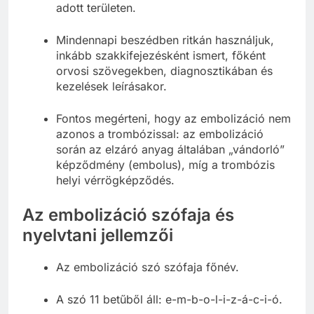
adott területen.
Mindennapi beszédben ritkán használjuk,
inkább szakkifejezésként ismert, főként
orvosi szövegekben, diagnosztikában és
kezelések leírásakor.
Fontos megérteni, hogy az embolizáció nem
azonos a trombózissal: az embolizáció
során az elzáró anyag általában „vándorló”
képződmény (embolus), míg a trombózis
helyi vérrögképződés.
Az embolizáció szófaja és
nyelvtani jellemzői
Az embolizáció szó szófaja főnév.
A szó 11 betűből áll: e-m-b-o-l-i-z-á-c-i-ó.