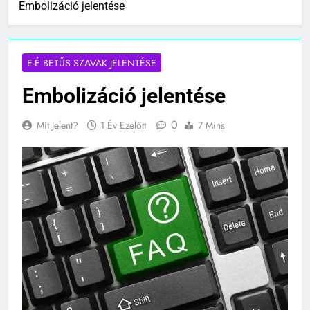
Embolizáció jelentése
E-É BETŰS SZAVAK JELENTÉSE
Embolizáció jelentése
0
Mit Jelent?
1 Év Ezelőtt
7 Mins