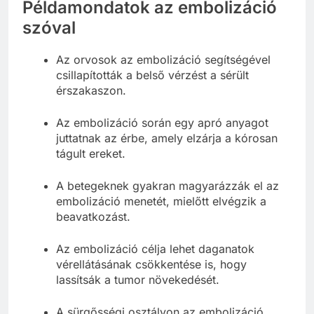
Példamondatok az embolizáció
szóval
Az orvosok az embolizáció segítségével
csillapították a belső vérzést a sérült
érszakaszon.
Az embolizáció során egy apró anyagot
juttatnak az érbe, amely elzárja a kórosan
tágult ereket.
A betegeknek gyakran magyarázzák el az
embolizáció menetét, mielőtt elvégzik a
beavatkozást.
Az embolizáció célja lehet daganatok
vérellátásának csökkentése is, hogy
lassítsák a tumor növekedését.
A sürgősségi osztályon az embolizáció