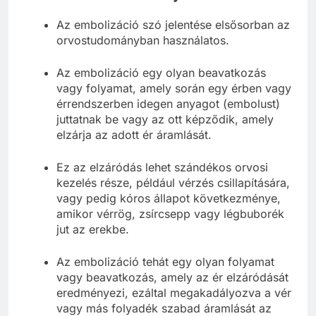
Az embolizáció szó jelentése elsősorban az
orvostudományban használatos.
Az embolizáció egy olyan beavatkozás
vagy folyamat, amely során egy érben vagy
érrendszerben idegen anyagot (embolust)
juttatnak be vagy az ott képződik, amely
elzárja az adott ér áramlását.
Ez az elzáródás lehet szándékos orvosi
kezelés része, például vérzés csillapítására,
vagy pedig kóros állapot következménye,
amikor vérrög, zsírcsepp vagy légbuborék
jut az erekbe.
Az embolizáció tehát egy olyan folyamat
vagy beavatkozás, amely az ér elzáródását
eredményezi, ezáltal megakadályozva a vér
vagy más folyadék szabad áramlását az