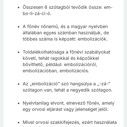
Összesen 6 szótagból tevődik össze: em-
bo-li-zá-ci-ó.
A főnév nőnemű, és a magyar nyelvben
általában egyes számban használjuk, de
többes száma is képzett: embolizációk.
Toldalékolhatósága a főnévi szabályokat
követi, tehát ragokkal és képzőkkel
bővíthető, például: embolizációról,
embolizációban, embolizációs.
Az „embolizáció” szó hangsúlya a „-zá-”
szótagon van, tehát a negyedik szótagon.
Nyelvtanilag elvont, elnevező főnév, amely
egy orvosi eljárást vagy jelenséget jelöl.
Mivel orvosi szakkifejezés, ezért használata