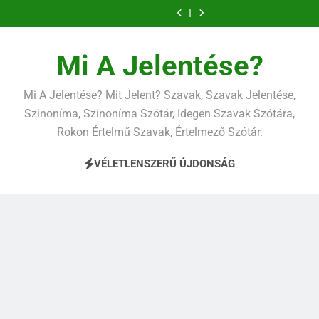
Ugrás
a
tartalomra
Mi A Jelentése?
Mi A Jelentése? Mit Jelent? Szavak, Szavak Jelentése,
Szinoníma, Szinoníma Szótár, Idegen Szavak Szótára,
Rokon Értelmű Szavak, Értelmező Szótár.
VÉLETLENSZERŰ ÚJDONSÁG