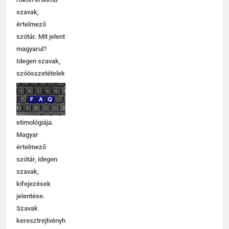
szavak,
értelmező
szótár. Mit jelent
magyarul?
Idegen szavak,
szóösszetételek
jelentése,
magyarázata,
használata,
etimológiája.
Magyar
értelmező
szótár, idegen
szavak,
kifejezések
jelentése.
Szavak
keresztrejtvényhez