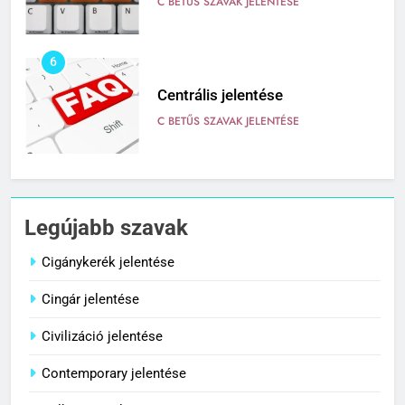
C BETŰS SZAVAK JELENTÉSE
6
Centrális jelentése
C BETŰS SZAVAK JELENTÉSE
7
Céltudatos jelentése
Legújabb szavak
C BETŰS SZAVAK JELENTÉSE
Cigánykerék jelentése
Cingár jelentése
8
Centenárium jelentése
Civilizáció jelentése
C BETŰS SZAVAK JELENTÉSE
Contemporary jelentése