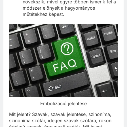
növekszik, mivel egyre többen ismerik fel a
módszer előnyeit a hagyományos
műtétekhez képest.
Embolizáció jelentése
Mit jelent? Szavak, szavak jelentése, szinoníma,
szinoníma szótár, idegen szavak szótára, rokon
értelmű szavak, értelmező szótár. Mit jelent