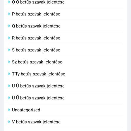
Ö-Ő betűs szavak jelentése
8
P betűs szavak jelentése
Centenárium jelentése
Q betűs szavak jelentése
C BETŰS SZAVAK JELENTÉSE
R betűs szavak jelentése
S betűs szavak jelentése
Sz betűs szavak jelentése
T-Ty betűs szavak jelentése
U-Ú betűs szavak jelentése
Ü-Ű betűs szavak jelentése
Uncategorized
V betűs szavak jelentése