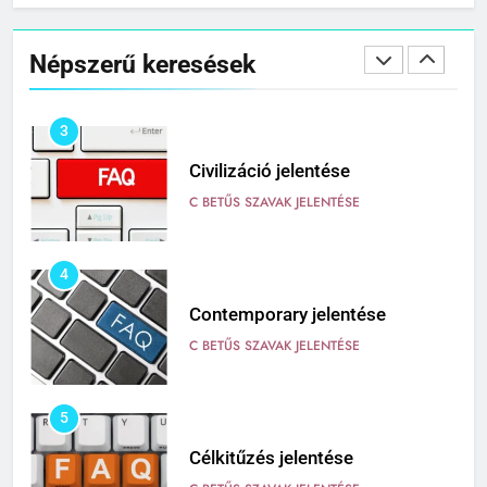
Cingár jelentése
Népszerű keresések
C BETŰS SZAVAK JELENTÉSE
3
Civilizáció jelentése
C BETŰS SZAVAK JELENTÉSE
4
Contemporary jelentése
C BETŰS SZAVAK JELENTÉSE
5
Célkitűzés jelentése