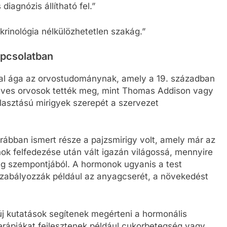
iagnózis állítható fel.”
inológia nélkülözhetetlen szakág.”
apcsolatban
tal ága az orvostudománynak, amely a 19. században
 neves orvosok tették meg, mint Thomas Addison vagy
álasztású mirigyek szerepét a szervezet
rábban ismert része a pajzsmirigy volt, amely már az
nok felfedezése után vált igazán világossá, mennyire
ég szempontjából. A hormonok ugyanis a test
szabályozzák például az anyagcserét, a növekedést
új kutatások segítenek megérteni a hormonális
erápiákat fejlesztenek például cukorbetegség vagy