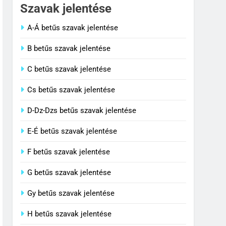
Szavak jelentése
1
Cigánykerék jelentése
A-Á betűs szavak jelentése
C BETŰS SZAVAK JELENTÉSE
B betűs szavak jelentése
C betűs szavak jelentése
2
Cingár jelentése
Cs betűs szavak jelentése
C BETŰS SZAVAK JELENTÉSE
D-Dz-Dzs betűs szavak jelentése
3
E-É betűs szavak jelentése
Civilizáció jelentése
F betűs szavak jelentése
C BETŰS SZAVAK JELENTÉSE
G betűs szavak jelentése
4
Gy betűs szavak jelentése
Contemporary jelentése
H betűs szavak jelentése
C BETŰS SZAVAK JELENTÉSE