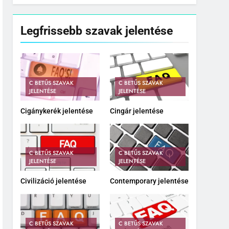
Legfrissebb szavak jelentése
C BETŰS SZAVAK
C BETŰS SZAVAK
JELENTÉSE
JELENTÉSE
Cigánykerék jelentése
Cingár jelentése
C BETŰS SZAVAK
C BETŰS SZAVAK
JELENTÉSE
JELENTÉSE
Civilizáció jelentése
Contemporary jelentése
C BETŰS SZAVAK
C BETŰS SZAVAK