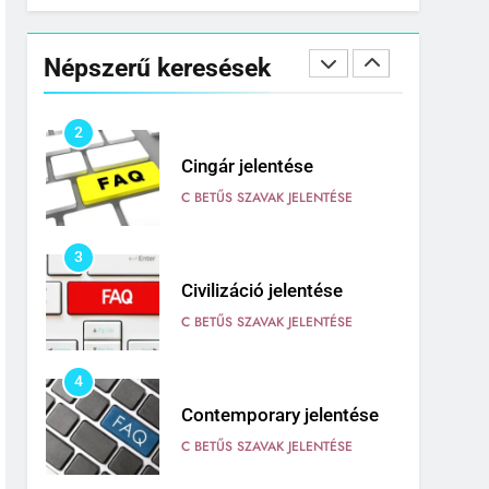
1
Cigánykerék jelentése
Népszerű keresések
C BETŰS SZAVAK JELENTÉSE
2
Cingár jelentése
C BETŰS SZAVAK JELENTÉSE
3
Civilizáció jelentése
C BETŰS SZAVAK JELENTÉSE
4
Contemporary jelentése
C BETŰS SZAVAK JELENTÉSE