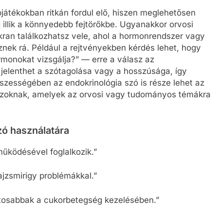
játékokban ritkán fordul elő, hiszen meglehetősen
illik a könnyedebb fejtörőkbe. Ugyanakkor orvosi
ran találkozhatsz vele, ahol a hormonrendszer vagy
nek rá. Például a rejtvényekben kérdés lehet, hogy
monokat vizsgálja?” — erre a válasz az
 jelenthet a szótagolása vagy a hosszúsága, így
sszességében az endokrinológia szó is része lehet az
n azoknak, amelyek az orvosi vagy tudományos témákra
zó használatára
űködésével foglalkozik.”
jzsmirigy problémákkal.”
ntosabbak a cukorbetegség kezelésében.”