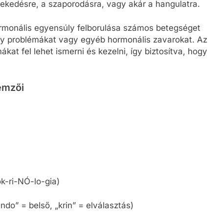
vekedésre, a szaporodásra, vagy akár a hangulatra.
ormonális egyensúly felborulása számos betegséget
igy problémákat vagy egyéb hormonális zavarokat. Az
kat fel lehet ismerni és kezelni, így biztosítva, hogy
lemzői
k-ri-NÓ-lo-gia)
ndo” = belső, „krin” = elválasztás)