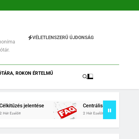
VÉLETLENSZERŰ ÚJDONSÁG
inoníma
ótár.
ZÓTÁRA, ROKON ÉRTELMŰ
entése
Centrális jelentése
Cél
2 Hét Ezelőtt
3 Hé
5