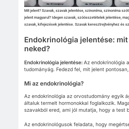
Mit jelent? Szavak, szavak jelentése, szinoníma, szinoníma szót
jelent magyarul? Idegen szavak, szóösszetételek jelentése, mag
szavak, kifejezések jelentése. Szavak keresztrejtvényhez és s
Endokrinológia jelentése: mit 
neked?
Endokrinológia jelentése:
Az endokrinológia 
tudományág. Fedezd fel, mit jelent pontosan, 
Mi az endokrinológia?
Az endokrinológia az orvostudomány egyik ág
általuk termelt hormonokkal foglalkozik. Maga
szavakból ered, ami jól mutatja, hogy a test
Az endokrinológusok feladata, hogy megérts