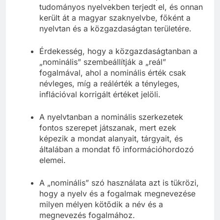
tudományos nyelvekben terjedt el, és onnan
került át a magyar szaknyelvbe, főként a
nyelvtan és a közgazdaságtan területére.
Érdekesség, hogy a közgazdaságtanban a
„nominális” szembeállítják a „reál”
fogalmával, ahol a nominális érték csak
névleges, míg a reálérték a tényleges,
inflációval korrigált értéket jelöli.
A nyelvtanban a nominális szerkezetek
fontos szerepet játszanak, mert ezek
képezik a mondat alanyait, tárgyait, és
általában a mondat fő információhordozó
elemei.
A „nominális” szó használata azt is tükrözi,
hogy a nyelv és a fogalmak megnevezése
milyen mélyen kötődik a név és a
megnevezés fogalmához.