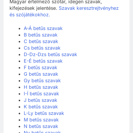
Magyar értelmező szótár, idegen szavak,
kifejezések jelentése.
Szavak keresztrejtvényhez
és szójátékokhoz.
A-Á betűs szavak
B betűs szavak
C betűs szavak
Cs betűs szavak
D-Dz-Dzs betűs szavak
E-É betűs szavak
F betűs szavak
G betűs szavak
Gy betűs szavak
H betűs szavak
I-Í betűs szavak
J betűs szavak
K betűs szavak
L-Ly betűs szavak
M betűs szavak
N betűs szavak
Ny betűs szavak