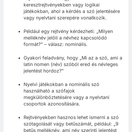
keresztrejtvényekben vagy logikai
játékokban, ahol a kérdés a szó jelentésére
vagy nyelvtani szerepére vonatkozik.
Például egy rejtvény kérdezheti: „Milyen
melléknév jelöli a névhez kapcsolódó
formát?” – válasz: nominális.
Gyakori feladvány, hogy „Mi az a szó, ami a
latin nomen (név) szóból ered és névleges
jelentést hordoz?”
Nyelvi játékokban a nominális szó
használható a szófajok
megkülönböztetésére vagy a nyelvtani
csoportok azonosítására.
Rejtvényekben hasznos lehet ismerni a szó
szótagolását vagy betűszámát, például: „9
betűs melléknév, ami név szerinti jelentést