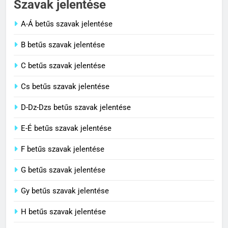
Szavak jelentése
C BETŰS SZAVAK JELENTÉSE
A-Á betűs szavak jelentése
2
B betűs szavak jelentése
Cingár jelentése
C betűs szavak jelentése
C BETŰS SZAVAK JELENTÉSE
Cs betűs szavak jelentése
3
D-Dz-Dzs betűs szavak jelentése
Civilizáció jelentése
E-É betűs szavak jelentése
C BETŰS SZAVAK JELENTÉSE
F betűs szavak jelentése
G betűs szavak jelentése
4
Contemporary jelentése
Gy betűs szavak jelentése
C BETŰS SZAVAK JELENTÉSE
H betűs szavak jelentése