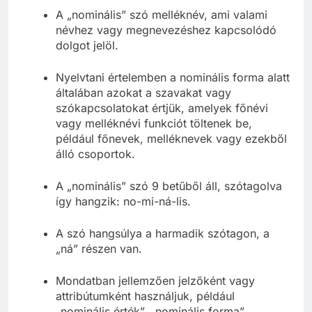
A „nominális” szó melléknév, ami valami
névhez vagy megnevezéshez kapcsolódó
dolgot jelöl.
Nyelvtani értelemben a nominális forma alatt
általában azokat a szavakat vagy
szókapcsolatokat értjük, amelyek főnévi
vagy melléknévi funkciót töltenek be,
például főnevek, melléknevek vagy ezekből
álló csoportok.
A „nominális” szó 9 betűből áll, szótagolva
így hangzik: no-mi-ná-lis.
A szó hangsúlya a harmadik szótagon, a
„ná” részen van.
Mondatban jellemzően jelzőként vagy
attribútumként használjuk, például
„nominális érték”, „nominális forma”.