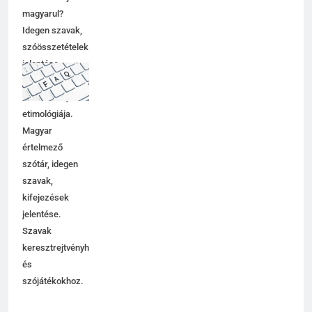
magyarul?
Idegen szavak,
szóösszetételek
jelentése,
magyarázata,
használata,
etimológiája.
Magyar
értelmező
szótár, idegen
szavak,
kifejezések
jelentése.
Szavak
keresztrejtvényhez
és
szójátékokhoz.