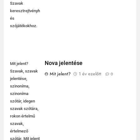
Szavak
keresztrejtvényhez
és
szójátékokhoz.
Nova jelentése
Mit jelent?
Szavak, szavak
Mit jelent?
1 év ezelőtt
0
jelentése,
szinoníma,
szinoníma
szótár, idegen
szavak szótára,
rokon értelmű
szavak,
értelmező
szótár. Mit jelent