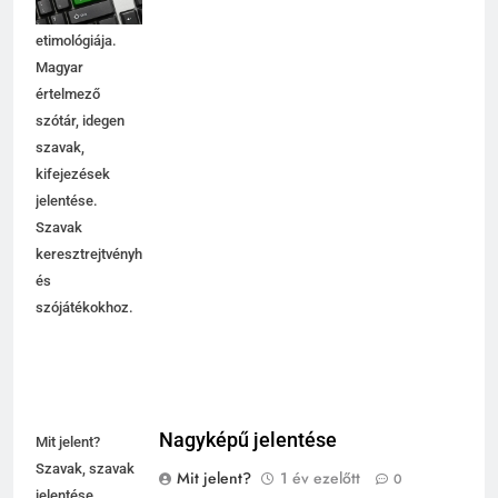
használata,
etimológiája.
Magyar
értelmező
szótár, idegen
szavak,
kifejezések
jelentése.
Szavak
keresztrejtvényhez
és
szójátékokhoz.
Nagyképű jelentése
Mit jelent?
Szavak, szavak
Mit jelent?
1 év ezelőtt
0
jelentése,