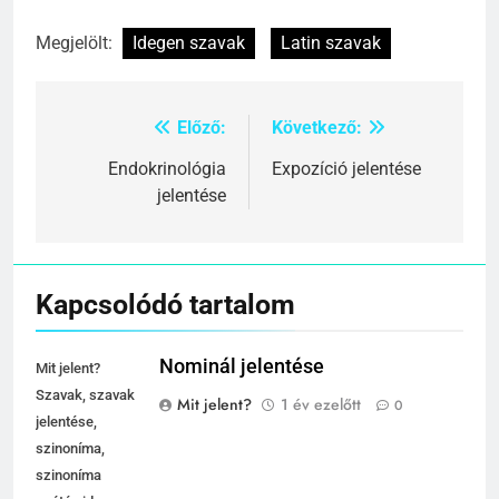
Megjelölt:
Idegen szavak
Latin szavak
Előző:
Következő:
Bejegyzés
navigáció
Endokrinológia
Expozíció jelentése
jelentése
Kapcsolódó tartalom
Nominál jelentése
Mit jelent?
Szavak, szavak
Mit jelent?
1 év ezelőtt
0
jelentése,
szinoníma,
szinoníma