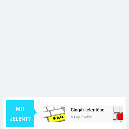
MIT
k jelentése
Cingár jelentése
5 Nap Ezelőtt
JELENT?