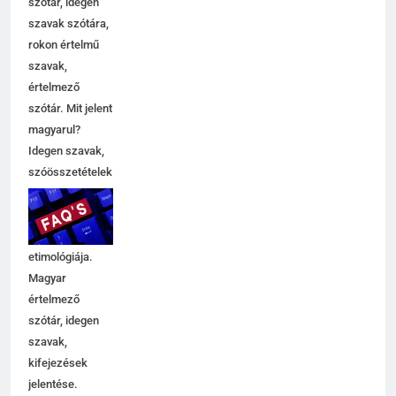
szótár, idegen
szavak szótára,
rokon értelmű
szavak,
értelmező
szótár. Mit jelent
magyarul?
Idegen szavak,
szóösszetételek
jelentése,
magyarázata,
használata,
etimológiája.
Magyar
értelmező
szótár, idegen
szavak,
kifejezések
jelentése.