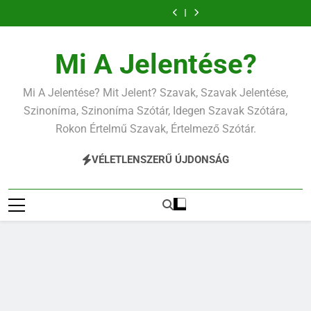
Ugrás
a
tartalomra
Mi A Jelentése?
Mi A Jelentése? Mit Jelent? Szavak, Szavak Jelentése,
Szinoníma, Szinoníma Szótár, Idegen Szavak Szótára,
Rokon Értelmű Szavak, Értelmező Szótár.
VÉLETLENSZERŰ ÚJDONSÁG