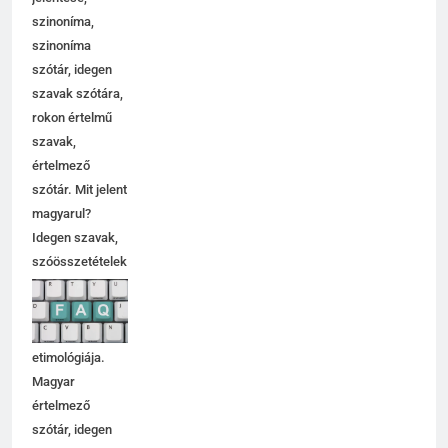
szinoníma,
szinoníma
szótár, idegen
szavak szótára,
rokon értelmű
szavak,
5
értelmező
Célkitűzés jelentése
szótár. Mit jelent
C BETŰS SZAVAK JELENTÉSE
magyarul?
Idegen szavak,
szóösszetételek
6
jelentése,
magyarázata,
Centrális jelentése
használata,
C BETŰS SZAVAK JELENTÉSE
etimológiája.
Magyar
értelmező
7
szótár, idegen