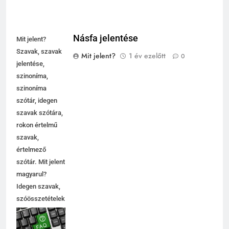
Násfa jelentése
Mit jelent?
Szavak, szavak
Mit jelent?
1 év ezelőtt
0
jelentése,
szinoníma,
szinoníma
szótár, idegen
szavak szótára,
rokon értelmű
szavak,
értelmező
szótár. Mit jelent
magyarul?
Idegen szavak,
szóösszetételek
jelentése,
magyarázata,