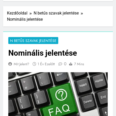
Kezdőoldal
N betűs szavak jelentése
Nominális jelentése
N BETŰS SZAVAK JELENTÉSE
Nominális jelentése
0
Mit Jelent?
1 Év Ezelőtt
7 Mins