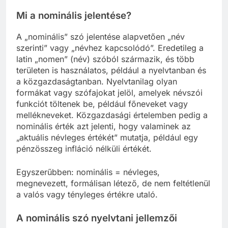
Mi a nominális jelentése?
A „nominális” szó jelentése alapvetően „név
szerinti” vagy „névhez kapcsolódó”. Eredetileg a
latin „nomen” (név) szóból származik, és több
területen is használatos, például a nyelvtanban és
a közgazdaságtanban. Nyelvtanilag olyan
formákat vagy szófajokat jelöl, amelyek névszói
funkciót töltenek be, például főneveket vagy
mellékneveket. Közgazdasági értelemben pedig a
nominális érték azt jelenti, hogy valaminek az
„aktuális névleges értékét” mutatja, például egy
pénzösszeg infláció nélküli értékét.
Egyszerűbben: nominális = névleges,
megnevezett, formálisan létező, de nem feltétlenül
a valós vagy tényleges értékre utaló.
A nominális szó nyelvtani jellemzői