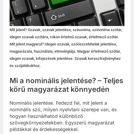
Mit jelent? Szavak, szavak jelentése, szinoníma, szinoníma szótár,
idegen szavak szótára, rokon értelmű szavak, értelmező szótár.
Mit jelent magyarul? Idegen szavak, szóösszetételek jelentése,
magyarázata, használata, etimológiája. Magyar értelmező szótár,
idegen szavak, kifejezések jelentése. Szavak keresztrejtvényhez
és szójátékokhoz.
Mi a nominális jelentése? – Teljes
körű magyarázat könnyedén
Nominális jelentése. Fedezd fel, mit jelent a
nominális szó, milyen nyelvtani szerepe van, és
hogyan használhatod különböző
szövegkörnyezetekben. Egyszerű magyarázat
példákkal és érdekességekkel.