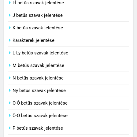
I-Í betűs szavak jelentése
5
J betűs szavak jelentése
Célkitűzés jelentése
C BETŰS SZAVAK JELENTÉSE
K betűs szavak jelentése
Karakterek jelentése
6
L-Ly betűs szavak jelentése
Centrális jelentése
M betűs szavak jelentése
C BETŰS SZAVAK JELENTÉSE
N betűs szavak jelentése
7
Ny betűs szavak jelentése
Céltudatos jelentése
O-Ó betűs szavak jelentése
C BETŰS SZAVAK JELENTÉSE
Ö-Ő betűs szavak jelentése
8
P betűs szavak jelentése