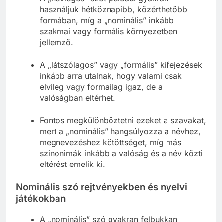
használjuk hétköznapibb, közérthetőbb
formában, míg a „nominális” inkább
szakmai vagy formális környezetben
jellemző.
A „látszólagos” vagy „formális” kifejezések
inkább arra utalnak, hogy valami csak
elvileg vagy formailag igaz, de a
valóságban eltérhet.
Fontos megkülönböztetni ezeket a szavakat,
mert a „nominális” hangsúlyozza a névhez,
megnevezéshez kötöttséget, míg más
szinonimák inkább a valóság és a név közti
eltérést emelik ki.
Nominális szó rejtvényekben és nyelvi
játékokban
A „nominális” szó gyakran felbukkan