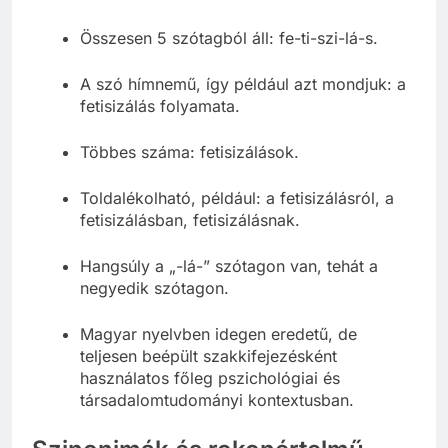
11 betűből áll: f-e-t-i-s-i-z-á-l-á-s.
Összesen 5 szótagból áll: fe-ti-szi-lá-s.
A szó hímnemű, így például azt mondjuk: a
fetisizálás folyamata.
Többes száma: fetisizálások.
Toldalékolható, például: a fetisizálásról, a
fetisizálásban, fetisizálásnak.
Hangsúly a „-lá-” szótagon van, tehát a
negyedik szótagon.
Magyar nyelvben idegen eredetű, de
teljesen beépült szakkifejezésként
használatos főleg pszichológiai és
társadalomtudományi kontextusban.