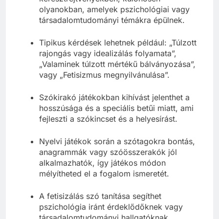
keresztrejtvényekben, különösen
olyanokban, amelyek pszichológiai vagy
társadalomtudományi témákra épülnek.
Tipikus kérdések lehetnek például: „Túlzott
rajongás vagy idealizálás folyamata”,
„Valaminek túlzott mértékű bálványozása”,
vagy „Fetisizmus megnyilvánulása”.
Szókirakó játékokban kihívást jelenthet a
hosszúsága és a speciális betűi miatt, ami
fejleszti a szókincset és a helyesírást.
Nyelvi játékok során a szótagokra bontás,
anagrammák vagy szóösszerakók jól
alkalmazhatók, így játékos módon
mélyítheted el a fogalom ismeretét.
A fetisizálás szó tanítása segíthet
pszichológia iránt érdeklődőknek vagy