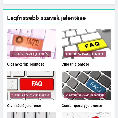
Zs betűs szavak jelentése
Legfrissebb szavak jelentése
C BETŰS SZAVAK JELENTÉSE
C BETŰS SZAVAK JELENTÉSE
Cigánykerék jelentése
Cingár jelentése
C BETŰS SZAVAK JELENTÉSE
C BETŰS SZAVAK JELENTÉSE
Civilizáció jelentése
Contemporary jelentése