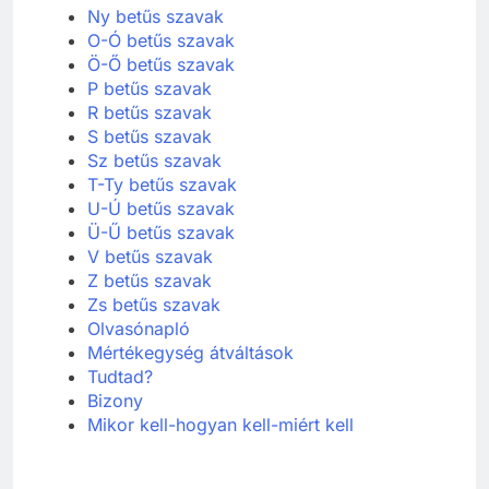
N betűs szavak
Ny betűs szavak
O-Ó betűs szavak
Ö-Ő betűs szavak
P betűs szavak
R betűs szavak
S betűs szavak
Sz betűs szavak
T-Ty betűs szavak
U-Ú betűs szavak
Ü-Ű betűs szavak
V betűs szavak
Z betűs szavak
Zs betűs szavak
Olvasónapló
Mértékegység átváltások
Tudtad?
Bizony
Mikor kell-hogyan kell-miért kell