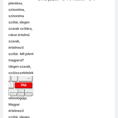
Szavak, szavak
Mit jelent?
1 év ezelőtt
0
jelentése,
szinoníma,
szinoníma
szótár, idegen
szavak szótára,
rokon értelmű
szavak,
5
értelmező
Célkitűzés jelentése
szótár. Mit jelent
C BETŰS SZAVAK JELENTÉSE
magyarul?
Idegen szavak,
szóösszetételek
6
jelentése,
magyarázata,
Centrális jelentése
használata,
C BETŰS SZAVAK JELENTÉSE
etimológiája.
Magyar
értelmező
7