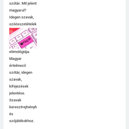
értelmező
szótár. Mit jelent
magyarul?
Idegen szavak,
szóösszetételek
jelentése,
magyarázata,
használata,
etimológiája.
Magyar
értelmező
szótár, idegen
szavak,
kifejezések
jelentése.
Szavak
keresztrejtvényhez
és
szójátékokhoz.