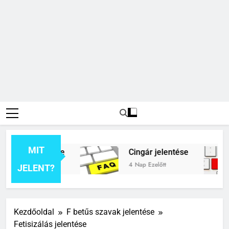
MIT
ék jelentése
Cingár jelentése
t
4 Nap Ezelőtt
JELENT?
Kezdőoldal
F betűs szavak jelentése