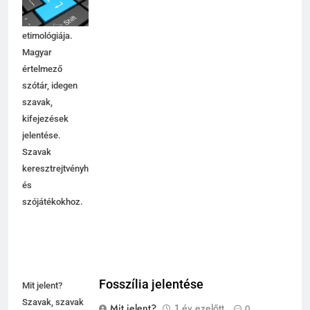
magyarázata,
használata,
etimológiája.
Magyar
értelmező
szótár, idegen
szavak,
kifejezések
jelentése.
Szavak
keresztrejtvényhez
és
szójátékokhoz.
Fosszília jelentése
Mit jelent?