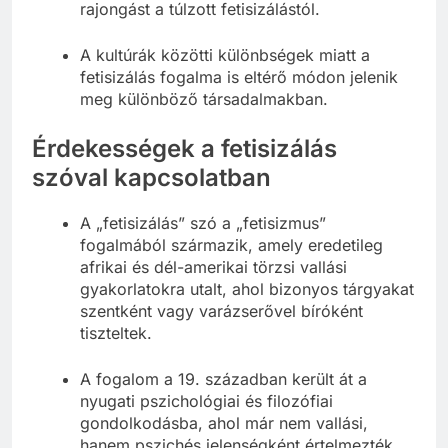
Fontos megkülönböztetni az egészséges
rajongást a túlzott fetisizálástól.
A kultúrák közötti különbségek miatt a
fetisizálás fogalma is eltérő módon jelenik
meg különböző társadalmakban.
Érdekességek a fetisizálás
szóval kapcsolatban
A „fetisizálás” szó a „fetisizmus”
fogalmából származik, amely eredetileg
afrikai és dél-amerikai törzsi vallási
gyakorlatokra utalt, ahol bizonyos tárgyakat
szentként vagy varázserővel bíróként
tiszteltek.
A fogalom a 19. században került át a
nyugati pszichológiai és filozófiai
gondolkodásba, ahol már nem vallási,