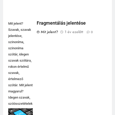
Fragmentálás jelentése
Mit jelent?
Szavak, szavak
Mit jelent?
1 év ezelőtt
0
jelentése,
szinoníma,
szinoníma
szótár, idegen
szavak szótára,
rokon értelmű
szavak,
értelmező
szótár. Mit jelent
magyarul?
Idegen szavak,
szóösszetételek
jelentése,