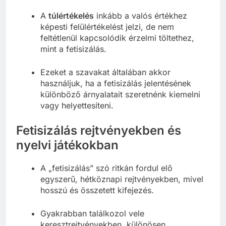
képletes értelemben használjuk.
A
túlértékelés
inkább a valós értékhez
képesti felülértékelést jelzi, de nem
feltétlenül kapcsolódik érzelmi töltethez,
mint a fetisizálás.
Ezeket a szavakat általában akkor
használjuk, ha a fetisizálás jelentésének
különböző árnyalatait szeretnénk kiemelni
vagy helyettesíteni.
Fetisizálás rejtvényekben és
nyelvi játékokban
A „fetisizálás” szó ritkán fordul elő
egyszerű, hétköznapi rejtvényekben, mivel
hosszú és összetett kifejezés.
Gyakrabban találkozol vele