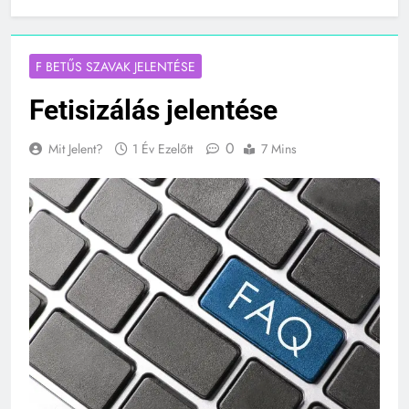
Fetisizálás jelentése
F BETŰS SZAVAK JELENTÉSE
Fetisizálás jelentése
0
Mit Jelent?
1 Év Ezelőtt
7 Mins