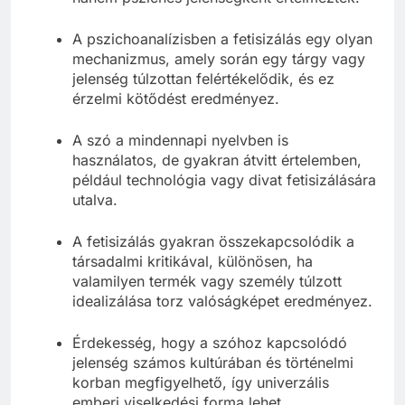
hanem pszichés jelenségként értelmezték.
A pszichoanalízisben a fetisizálás egy olyan
mechanizmus, amely során egy tárgy vagy
jelenség túlzottan felértékelődik, és ez
érzelmi kötődést eredményez.
A szó a mindennapi nyelvben is
használatos, de gyakran átvitt értelemben,
például technológia vagy divat fetisizálására
utalva.
A fetisizálás gyakran összekapcsolódik a
társadalmi kritikával, különösen, ha
valamilyen termék vagy személy túlzott
idealizálása torz valóságképet eredményez.
Érdekesség, hogy a szóhoz kapcsolódó
jelenség számos kultúrában és történelmi
korban megfigyelhető, így univerzális