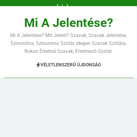
Ugrás
a
tartalomra
Mi A Jelentése?
Mi A Jelentése? Mit Jelent? Szavak, Szavak Jelentése,
Szinoníma, Szinoníma Szótár, Idegen Szavak Szótára,
Rokon Értelmű Szavak, Értelmező Szótár.
VÉLETLENSZERŰ ÚJDONSÁG