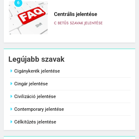
6
Centrális jelentése
C BETŰS SZAVAK JELENTÉSE
7
Céltudatos jelentése
Legújabb szavak
C BETŰS SZAVAK JELENTÉSE
Cigánykerék jelentése
Cingár jelentése
8
Centenárium jelentése
Civilizáció jelentése
C BETŰS SZAVAK JELENTÉSE
Contemporary jelentése
Célkitűzés jelentése
1