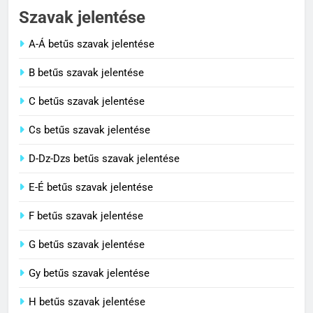
Cigánykerék jelentése
Szavak jelentése
C BETŰS SZAVAK JELENTÉSE
A-Á betűs szavak jelentése
2
B betűs szavak jelentése
Cingár jelentése
C betűs szavak jelentése
C BETŰS SZAVAK JELENTÉSE
Cs betűs szavak jelentése
3
D-Dz-Dzs betűs szavak jelentése
Civilizáció jelentése
E-É betűs szavak jelentése
C BETŰS SZAVAK JELENTÉSE
F betűs szavak jelentése
G betűs szavak jelentése
4
Contemporary jelentése
Gy betűs szavak jelentése
C BETŰS SZAVAK JELENTÉSE