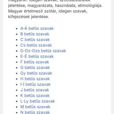
magyarul? Idegen szavak, szóösszetételek
jelentése, magyarázata, használata, etimológiája.
Magyar értelmező szótár, idegen szavak,
kifejezések jelentése.
A-Á betűs szavak
B betűs szavak
C betűs szavak
Cs betűs szavak
D-Dz-Dzs betűs szavak
E-É betűs szavak
F betűs szavak
G betűs szavak
Gy betűs szavak
H betűs szavak
I-Í betűs szavak
J betűs szavak
K betűs szavak
L-Ly betűs szavak
M betűs szavak