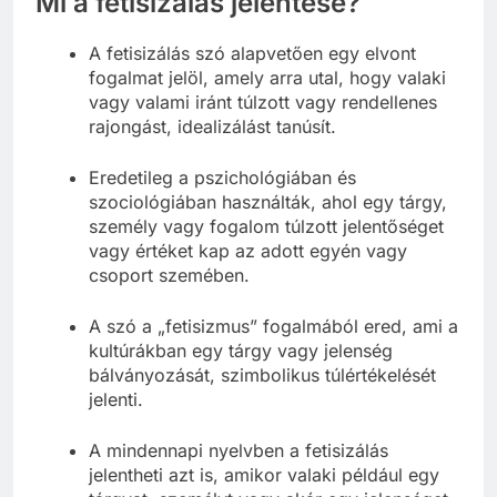
Mi a fetisizálás jelentése?
A fetisizálás szó alapvetően egy elvont
fogalmat jelöl, amely arra utal, hogy valaki
vagy valami iránt túlzott vagy rendellenes
rajongást, idealizálást tanúsít.
Eredetileg a pszichológiában és
szociológiában használták, ahol egy tárgy,
személy vagy fogalom túlzott jelentőséget
vagy értéket kap az adott egyén vagy
csoport szemében.
A szó a „fetisizmus” fogalmából ered, ami a
kultúrákban egy tárgy vagy jelenség
bálványozását, szimbolikus túlértékelését
jelenti.
A mindennapi nyelvben a fetisizálás
jelentheti azt is, amikor valaki például egy