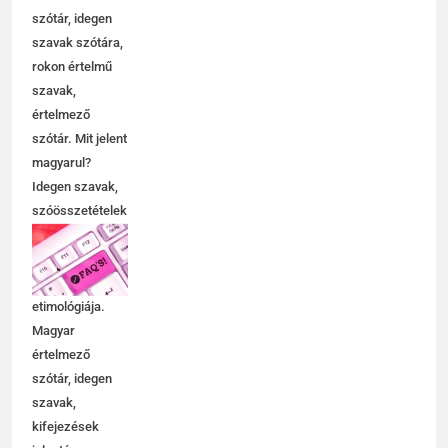
szinoníma
szótár, idegen
szavak szótára,
rokon értelmű
szavak,
értelmező
szótár. Mit jelent
magyarul?
Idegen szavak,
szóösszetételek
jelentése,
magyarázata,
használata,
etimológiája.
Magyar
értelmező
szótár, idegen
szavak,
kifejezések