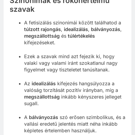
Szinonimák és rokonértelmű
szavak
A fetisizálás szinonimái között találhatod a
túlzott rajongás
,
idealizálás
,
bálványozás
,
megszállottság
és
túlértékelés
kifejezéseket.
Ezek a szavak mind azt fejezik ki, hogy
valaki vagy valami iránt szokatlanul nagy
figyelmet vagy tiszteletet tanúsítanak.
Az
idealizálás
kifejezés hangsúlyozza a
valóság torzítását pozitív irányban, míg a
megszállottság
inkább kényszeres jelleget
sugall.
A
bálványozás
szó erősen szimbolikus, és a
vallási eredetű jelentés miatt néha inkább