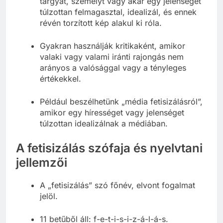
tárgyat, személyt vagy akár egy jelenséget
túlzottan felmagasztal, idealizál, és ennek
révén torzított kép alakul ki róla.
Gyakran használják kritikaként, amikor
valaki vagy valami iránti rajongás nem
arányos a valósággal vagy a tényleges
értékekkel.
Például beszélhetünk „média fetisizálásról”,
amikor egy hírességet vagy jelenséget
túlzottan idealizálnak a médiában.
A fetisizálás szófaja és nyelvtani
jellemzői
A „fetisizálás” szó főnév, elvont fogalmat
jelöl.