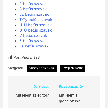
R betűs szavak
S betűs szavak
Sz betűs szavak
T-Ty betűs szavak
U-Ú betűs szavak
Ü-Ű betűs szavak
V betűs szavak
Z betűs szavak
Zs betűs szavak
Post Views:
393
Megjelölt:
Magyar szavak
Régi szavak
Előző:
Következő:
Bejegyzés
navigáció
Mit jelent az editor?
Mit jelent a
grandiózus?