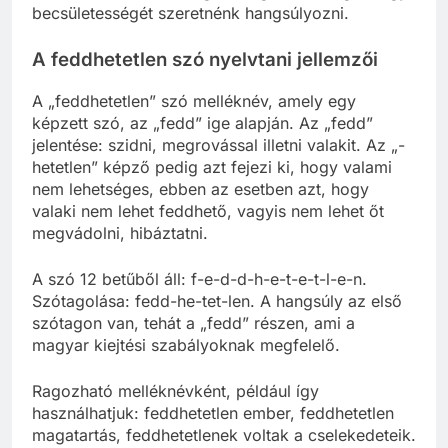
becsületességét szeretnénk hangsúlyozni.
A feddhetetlen szó nyelvtani jellemzői
A „feddhetetlen” szó melléknév, amely egy
képzett szó, az „fedd” ige alapján. Az „fedd”
jelentése: szidni, megrovással illetni valakit. Az „-
hetetlen” képző pedig azt fejezi ki, hogy valami
nem lehetséges, ebben az esetben azt, hogy
valaki nem lehet feddhető, vagyis nem lehet őt
megvádolni, hibáztatni.
A szó 12 betűből áll: f-e-d-d-h-e-t-e-t-l-e-n.
Szótagolása: fedd-he-tet-len. A hangsúly az első
szótagon van, tehát a „fedd” részen, ami a
magyar kiejtési szabályoknak megfelelő.
Ragozható melléknévként, például így
használhatjuk: feddhetetlen ember, feddhetetlen
magatartás, feddhetetlenek voltak a cselekedeteik.