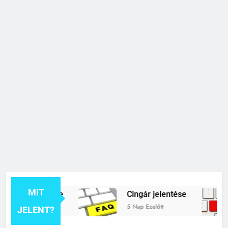
MIT
ék jelentése
Cingár jelentése
5 Nap Ezelőtt
JELENT?