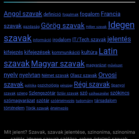
Angol szavak
Francia
fogalom
definíció
fogalmak
Idegen
Görög szavak
szavak
gazdaság
Héber szavak
szavak
jelentés
IT/Tech szavak
irodalom
információ
Latin
kifejezések
kifejezés
kultúra
kommunikáció
szavak
Magyar szavak
magyarázat
művészet
Orvosi
nyelv
nyelvtan
Olasz szavak
Német szavak
szavak
Régi szavak
pszichológia
Spanyol
politika
pénzügy
szókincs
Szlengszótár
szó
szavak
szleng
Szláv szavak
szóhasználat
szómagyarázat
szótár
társadalom
szóértelmezés
tudomány
történelem
Török szavak
értelmezés
Mit jelent? Szavak, szavak jelentése, szinoníma, szinoníma
szótár, idegen szavak szótára, rokon értelmű szavak,