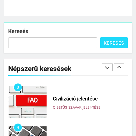
1
Cigánykerék jelentése
C BETŰS SZAVAK JELENTÉSE
Keresés
KERESÉS
2
Cingár jelentése
Népszerű keresések
C BETŰS SZAVAK JELENTÉSE
3
Civilizáció jelentése
C BETŰS SZAVAK JELENTÉSE
4