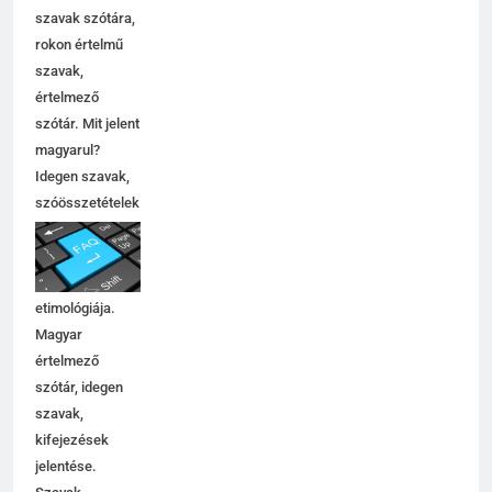
szavak szótára,
rokon értelmű
szavak,
értelmező
szótár. Mit jelent
magyarul?
Idegen szavak,
szóösszetételek
jelentése,
magyarázata,
használata,
etimológiája.
Magyar
értelmező
szótár, idegen
szavak,
kifejezések
jelentése.