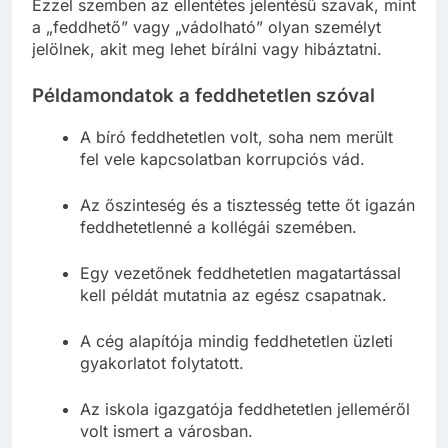
Ezzel szemben az ellentétes jelentésű szavak, mint
a „feddhető” vagy „vádolható” olyan személyt
jelölnek, akit meg lehet bírálni vagy hibáztatni.
Példamondatok a feddhetetlen szóval
A bíró feddhetetlen volt, soha nem merült
fel vele kapcsolatban korrupciós vád.
Az őszinteség és a tisztesség tette őt igazán
feddhetetlenné a kollégái szemében.
Egy vezetőnek feddhetetlen magatartással
kell példát mutatnia az egész csapatnak.
A cég alapítója mindig feddhetetlen üzleti
gyakorlatot folytatott.
Az iskola igazgatója feddhetetlen jelleméről
volt ismert a városban.