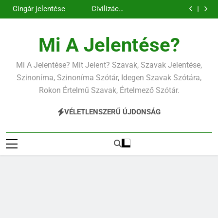
Contemporary
Cigánykerék
Ugrás
jelentése
jelentése
Cingár jelentése
Civilizáció
a
jelentése
Contemporary
jelentése
tartalomra
Mi A Jelentése?
Mi A Jelentése? Mit Jelent? Szavak, Szavak Jelentése,
Szinoníma, Szinoníma Szótár, Idegen Szavak Szótára,
Rokon Értelmű Szavak, Értelmező Szótár.
VÉLETLENSZERŰ ÚJDONSÁG