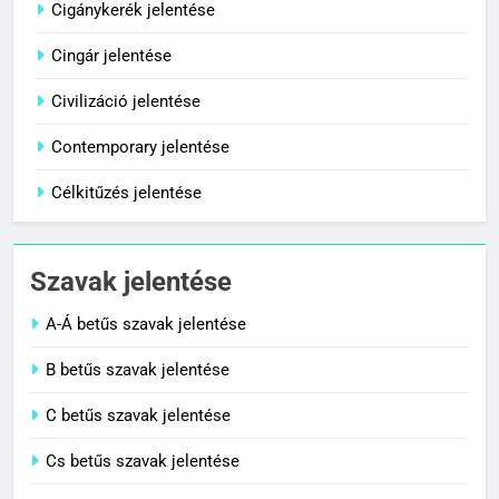
Cigánykerék jelentése
Cingár jelentése
8
Centenárium jelentése
Civilizáció jelentése
C BETŰS SZAVAK JELENTÉSE
Contemporary jelentése
Célkitűzés jelentése
1
Cigánykerék jelentése
Szavak jelentése
C BETŰS SZAVAK JELENTÉSE
A-Á betűs szavak jelentése
2
B betűs szavak jelentése
Cingár jelentése
C betűs szavak jelentése
C BETŰS SZAVAK JELENTÉSE
Cs betűs szavak jelentése
3