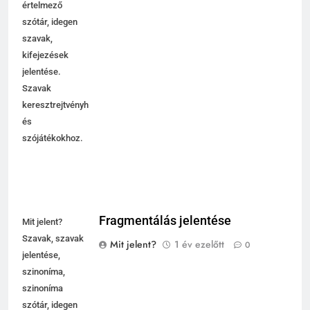
értelmező
szótár, idegen
szavak,
kifejezések
jelentése.
Szavak
keresztrejtvényhez
és
szójátékokhoz.
Fragmentálás jelentése
Mit jelent?
Szavak, szavak
Mit jelent?
1 év ezelőtt
0
jelentése,
szinoníma,
szinoníma
szótár, idegen