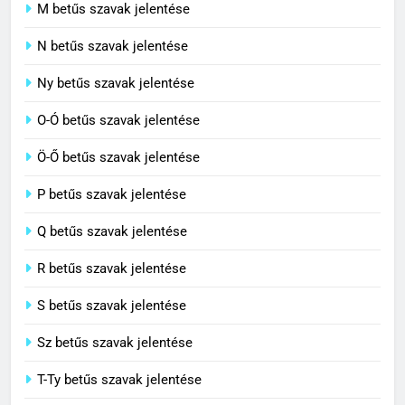
M betűs szavak jelentése
C BETŰS SZAVAK JELENTÉSE
N betűs szavak jelentése
7
Ny betűs szavak jelentése
Céltudatos jelentése
O-Ó betűs szavak jelentése
C BETŰS SZAVAK JELENTÉSE
Ö-Ő betűs szavak jelentése
8
P betűs szavak jelentése
Centenárium jelentése
Q betűs szavak jelentése
C BETŰS SZAVAK JELENTÉSE
R betűs szavak jelentése
S betűs szavak jelentése
Sz betűs szavak jelentése
T-Ty betűs szavak jelentése