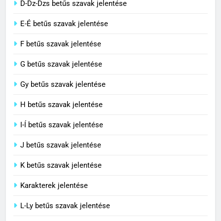
D-Dz-Dzs betűs szavak jelentése
Civilizáció jelentése
E-É betűs szavak jelentése
C BETŰS SZAVAK JELENTÉSE
F betűs szavak jelentése
G betűs szavak jelentése
4
Contemporary jelentése
Gy betűs szavak jelentése
C BETŰS SZAVAK JELENTÉSE
H betűs szavak jelentése
I-Í betűs szavak jelentése
5
J betűs szavak jelentése
Célkitűzés jelentése
C BETŰS SZAVAK JELENTÉSE
K betűs szavak jelentése
Karakterek jelentése
6
L-Ly betűs szavak jelentése
Centrális jelentése