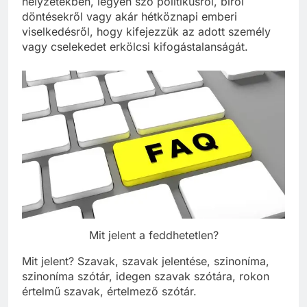
helyzetekben, legyen szó politikusról, bírói
döntésekről vagy akár hétköznapi emberi
viselkedésről, hogy kifejezzük az adott személy
vagy cselekedet erkölcsi kifogástalanságát.
Mit jelent a feddhetetlen?
Mit jelent? Szavak, szavak jelentése, szinoníma,
szinoníma szótár, idegen szavak szótára, rokon
értelmű szavak, értelmező szótár.