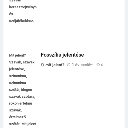
Szavak
keresztrejtvényhez
és
szójátékokhoz.
Fosszília jelentése
Mit jelent?
Szavak, szavak
Mit jelent?
1 év ezelőtt
0
jelentése,
szinoníma,
szinoníma
szótár, idegen
szavak szótára,
rokon értelmű
szavak,
5
értelmező
Célkitűzés jelentése
szótár. Mit jelent