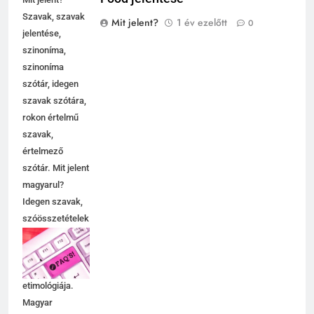
Szavak, szavak
Mit jelent?
1 év ezelőtt
0
jelentése,
szinoníma,
szinoníma
szótár, idegen
szavak szótára,
rokon értelmű
szavak,
értelmező
szótár. Mit jelent
magyarul?
Idegen szavak,
szóösszetételek
jelentése,
magyarázata,
használata,
etimológiája.
Magyar