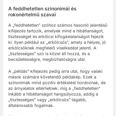
A feddhetetlen szinonimái és
rokonértelmű szavai
A „feddhetetlen” szóhoz számos hasonló jelentésű
kifejezés tartozik, amelyek mind a hibátlanságot,
tisztességet és erkölcsi kifogástalanságot fejezik
ki. Ilyen például az „erkölcsös”, amely a helyes, jó
erkölcsöknek megfelelő viselkedést jelenti. A
„tisztességes” szó is közel áll hozzá, és a
becsületességre, megbízhatóságra utal.
A „példás” kifejezés pedig arra utal, hogy valaki
mások számára követendő példakép. Ezek a
szinonimák mind pozitív értékelést hordoznak, de
az árnyalatok eltérhetnek: míg a „feddhetetlen”
inkább a hibátlanságot hangsúlyozza, addig a
„tisztességes” vagy „erkölcsös” tágabb,
általánosabb fogalmak.