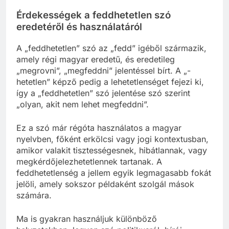
Érdekességek a feddhetetlen szó
eredetéről és használatáról
A „feddhetetlen” szó az „fedd” igéből származik,
amely régi magyar eredetű, és eredetileg
„megrovni”, „megfeddni” jelentéssel bírt. A „-
hetetlen” képző pedig a lehetetlenséget fejezi ki,
így a „feddhetetlen” szó jelentése szó szerint
„olyan, akit nem lehet megfeddni”.
Ez a szó már régóta használatos a magyar
nyelvben, főként erkölcsi vagy jogi kontextusban,
amikor valakit tisztességesnek, hibátlannak, vagy
megkérdőjelezhetetlennek tartanak. A
feddhetetlenség a jellem egyik legmagasabb fokát
jelöli, amely sokszor példaként szolgál mások
számára.
Ma is gyakran használjuk különböző