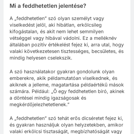
Mi a feddhetetlen jelentése?
A „feddhetetlen” szó olyan személyt vagy
viselkedést jelöl, aki hibátlan, erkölcsileg
kifogástalan, és akit nem lehet semmilyen
vétséggel vagy hibával vádolni. Ez a melléknév
általában pozitív értékelést fejez ki, arra utal, hogy
valaki következetesen tisztességes, becsületes, és
mindig helyesen cselekszik.
A szó használatakor gyakran gondolunk olyan
emberekre, akik példamutatóan viselkednek, és
akiknek a jelleme, magatartása példaértékű mások
számára. Például: „Ő egy feddhetetlen bíró, akinek
a döntései mindig igazságosak és
megkérdőjelezhetetlenek.”
A „feddhetetlen” szó tehát erős dicséretet fejez ki,
és gyakran használjuk olyan helyzetekben, amikor
valaki erkölcsi tisztaságát, megbízhatóságát vagy