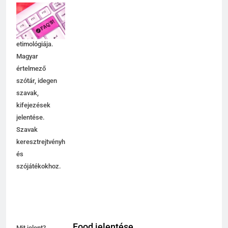
jelentése,
magyarázata,
használata,
etimológiája.
Magyar
értelmező
szótár, idegen
szavak,
kifejezések
jelentése.
Szavak
keresztrejtvényhez
és
szójátékokhoz.
Food jelentése
Mit jelent?