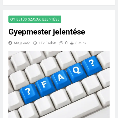
Gyepmester jelentése
GY BETŰS SZAVAK JELENTÉSE
Gyepmester jelentése
0
Mit Jelent?
1 Év Ezelőtt
8 Mins