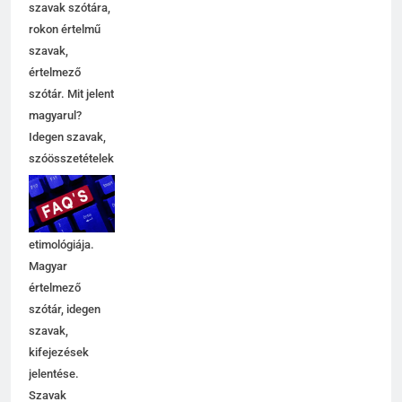
szótár, idegen
szavak szótára,
rokon értelmű
szavak,
5
értelmező
Célkitűzés jelentése
szótár. Mit jelent
C BETŰS SZAVAK JELENTÉSE
magyarul?
Idegen szavak,
szóösszetételek
6
jelentése,
magyarázata,
Centrális jelentése
használata,
C BETŰS SZAVAK JELENTÉSE
etimológiája.
Magyar
értelmező
7
szótár, idegen
Céltudatos jelentése
szavak,
C BETŰS SZAVAK JELENTÉSE
kifejezések
jelentése.