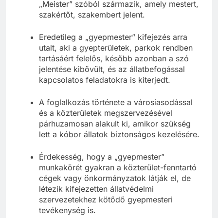
terület vagy rét, míg a „mester” szó a német
„Meister” szóból származik, amely mestert,
szakértőt, szakembert jelent.
Eredetileg a „gyepmester” kifejezés arra
utalt, aki a gyepterületek, parkok rendben
tartásáért felelős, később azonban a szó
jelentése kibővült, és az állatbefogással
kapcsolatos feladatokra is kiterjedt.
A foglalkozás története a városiasodással
és a közterületek megszervezésével
párhuzamosan alakult ki, amikor szükség
lett a kóbor állatok biztonságos kezelésére.
Érdekesség, hogy a „gyepmester”
munkakörét gyakran a közterület-fenntartó
cégek vagy önkormányzatok látják el, de
létezik kifejezetten állatvédelmi
szervezetekhez kötődő gyepmesteri