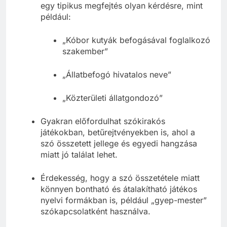
keresztrejtvényekben, a „gyepmester” lehet
egy tipikus megfejtés olyan kérdésre, mint
például:
„Kóbor kutyák befogásával foglalkozó
szakember”
„Állatbefogó hivatalos neve”
„Közterületi állatgondozó”
Gyakran előfordulhat szókirakós
játékokban, betűrejtvényekben is, ahol a
szó összetett jellege és egyedi hangzása
miatt jó találat lehet.
Érdekesség, hogy a szó összetétele miatt
könnyen bontható és átalakítható játékos
nyelvi formákban is, például „gyep-mester”
szókapcsolatként használva.