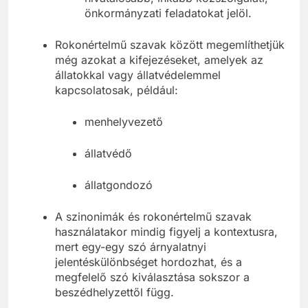
hivatalosabb, inkább közszolgálati,
önkormányzati feladatokat jelöl.
Rokonértelmű szavak között megemlíthetjük
még azokat a kifejezéseket, amelyek az
állatokkal vagy állatvédelemmel
kapcsolatosak, például:
menhelyvezető
állatvédő
állatgondozó
A szinonimák és rokonértelmű szavak
használatakor mindig figyelj a kontextusra,
mert egy-egy szó árnyalatnyi
jelentéskülönbséget hordozhat, és a
megfelelő szó kiválasztása sokszor a
beszédhelyzettől függ.