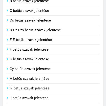
2
B betűs szavak jelentése
Cingár jelentése
C betűs szavak jelentése
C BETŰS SZAVAK JELENTÉSE
Cs betűs szavak jelentése
3
D-Dz-Dzs betűs szavak jelentése
Civilizáció jelentése
E-É betűs szavak jelentése
C BETŰS SZAVAK JELENTÉSE
F betűs szavak jelentése
G betűs szavak jelentése
4
Contemporary jelentése
Gy betűs szavak jelentése
C BETŰS SZAVAK JELENTÉSE
H betűs szavak jelentése
I-Í betűs szavak jelentése
5
J betűs szavak jelentése
Célkitűzés jelentése