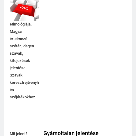
szóösszetételek
jelentése,
magyarázata,
használata,
etimológiája.
Magyar
értelmező
szótár, idegen
szavak,
kifejezések
jelentése.
Szavak
keresztrejtvényhez
és
szójátékokhoz.