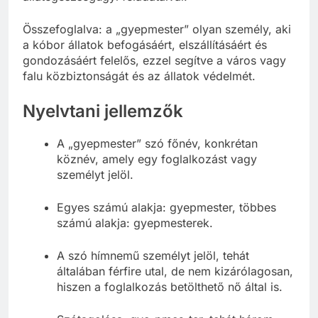
állategészségügyi feladataival.
Összefoglalva: a „gyepmester” olyan személy, aki
a kóbor állatok befogásáért, elszállításáért és
gondozásáért felelős, ezzel segítve a város vagy
falu közbiztonságát és az állatok védelmét.
Nyelvtani jellemzők
A „gyepmester” szó főnév, konkrétan
köznév, amely egy foglalkozást vagy
személyt jelöl.
Egyes számú alakja: gyepmester, többes
számú alakja: gyepmesterek.
A szó hímnemű személyt jelöl, tehát
általában férfire utal, de nem kizárólagosan,
hiszen a foglalkozás betölthető nő által is.