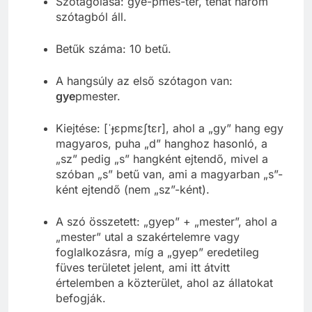
Szótagolása: gye-pmes-ter, tehát három
szótagból áll.
Betűk száma: 10 betű.
A hangsúly az első szótagon van:
gye
pmester.
Kiejtése: [ˈɟɛpmɛʃtɛr], ahol a „gy” hang egy
magyaros, puha „d” hanghoz hasonló, a
„sz” pedig „s” hangként ejtendő, mivel a
szóban „s” betű van, ami a magyarban „s”-
ként ejtendő (nem „sz”-ként).
A szó összetett: „gyep” + „mester”, ahol a
„mester” utal a szakértelemre vagy
foglalkozásra, míg a „gyep” eredetileg
füves területet jelent, ami itt átvitt
értelemben a közterület, ahol az állatokat
befogják.