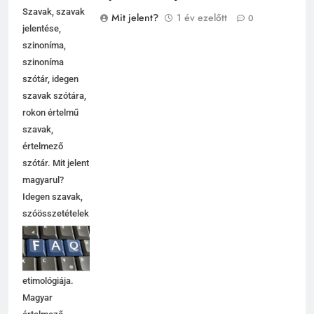
Gyámoltalan jelentése
Mit jelent?
Szavak, szavak
Mit jelent?
1 év ezelőtt
0
jelentése,
szinoníma,
szinoníma
szótár, idegen
szavak szótára,
rokon értelmű
szavak,
értelmező
szótár. Mit jelent
magyarul?
Idegen szavak,
szóösszetételek
jelentése,
magyarázata,
használata,
etimológiája.
Magyar