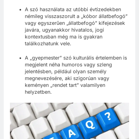
tevékenység is.
A szó használata az utóbbi évtizedekben
némileg visszaszorult a „kóbor állatbefogó”
vagy egyszerűen „állatbefogó” kifejezések
javára, ugyanakkor hivatalos, jogi
kontextusban még ma is gyakran
találkozhatunk vele.
A „gyepmester” szó kulturális értelemben is
megjelent néha humoros vagy szleng
jelentésben, például olyan személy
megnevezésére, aki szigorúan vagy
keményen „rendet tart” valamilyen
helyzetben.