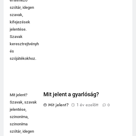
értelmező
szótár, idegen
szavak,
kifejezések
jelentése.
Szavak
keresztrejtvényhez
és
szójátékokhoz.
Mit jelent a gyarlóság?
Mit jelent?
Szavak, szavak
Mit jelent?
1 év ezelőtt
0
jelentése,
szinoníma,
szinoníma