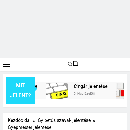
MIT
ék jelentése
Cingár jelentése
3 Nap Ezelőtt
JELENT?
Kezdőoldal
Gy betűs szavak jelentése