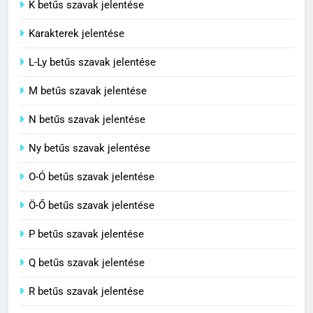
C BETŰS SZAVAK JELENTÉSE
K betűs szavak jelentése
Karakterek jelentése
6
L-Ly betűs szavak jelentése
Centrális jelentése
M betűs szavak jelentése
C BETŰS SZAVAK JELENTÉSE
N betűs szavak jelentése
7
Ny betűs szavak jelentése
Céltudatos jelentése
O-Ó betűs szavak jelentése
C BETŰS SZAVAK JELENTÉSE
Ö-Ő betűs szavak jelentése
8
P betűs szavak jelentése
Centenárium jelentése
Q betűs szavak jelentése
C BETŰS SZAVAK JELENTÉSE
R betűs szavak jelentése