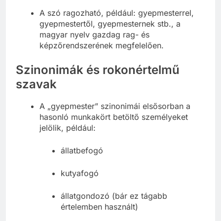
A szó ragozható, például: gyepmesterrel,
gyepmestertől, gyepmesternek stb., a
magyar nyelv gazdag rag- és
képzőrendszerének megfelelően.
Szinonimák és rokonértelmű
szavak
A „gyepmester” szinonimái elsősorban a
hasonló munkakört betöltő személyeket
jelölik, például:
állatbefogó
kutyafogó
állatgondozó (bár ez tágabb
értelemben használt)