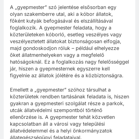
A „gyepmester” szó jelentése elsősorban egy
olyan szakemberre utal, aki a kóbor állatok,
főként kutyák befogásával és elszállításával
foglalkozik. A gyepmester feladata, hogy a
közterületeken kóborló, esetleg veszélyes vagy
veszélyeztetett állatokat biztonságosan elfogja,
majd gondoskodjon róluk – például elhelyezze
őket állatmenhelyeken vagy a megfelelő
hatóságoknál. Ez a foglalkozás nagy felelősséggel
jár, hiszen a gyepmesternek egyszerre kell
figyelnie az állatok jólétére és a közbiztonságra.
Emellett a „gyepmester” szóhoz társulhat a
közterületek rendben tartásának feladata is, hiszen
gyakran a gyepmesteri szolgálat része a parkok,
utcák állatvédelmi szempontból történő
ellenőrzése is. A gyepmester tehát közvetlen
kapcsolatban áll a városi vagy települési
állatvédelemmel és a helyi önkormányzatok