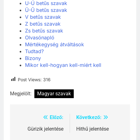
T-Ty betűs szavak
U-Ú betűs szavak
Ü-Ű betűs szavak
V betűs szavak
Z betűs szavak
Zs betűs szavak
Olvasónapló
Mértékegység átváltások
Tudtad?
Bizony
Mikor kell-hogyan kell-miért kell
Post Views:
316
Megjelölt:
Magyar szavak
Előző:
Következő:
Bejegyzés
navigáció
Gürizik jelentése
Hithű jelentése