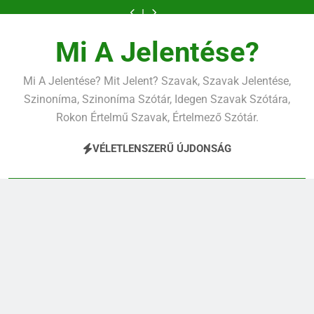
Ugrás
a
tartalomra
Mi A Jelentése?
Mi A Jelentése? Mit Jelent? Szavak, Szavak Jelentése,
Szinoníma, Szinoníma Szótár, Idegen Szavak Szótára,
Rokon Értelmű Szavak, Értelmező Szótár.
VÉLETLENSZERŰ ÚJDONSÁG