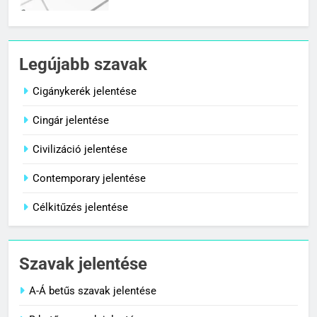
7
Céltudatos jelentése
Legújabb szavak
C BETŰS SZAVAK JELENTÉSE
Cigánykerék jelentése
Cingár jelentése
8
Centenárium jelentése
Civilizáció jelentése
C BETŰS SZAVAK JELENTÉSE
Contemporary jelentése
Célkitűzés jelentése
1
Cigánykerék jelentése
Szavak jelentése
C BETŰS SZAVAK JELENTÉSE
A-Á betűs szavak jelentése