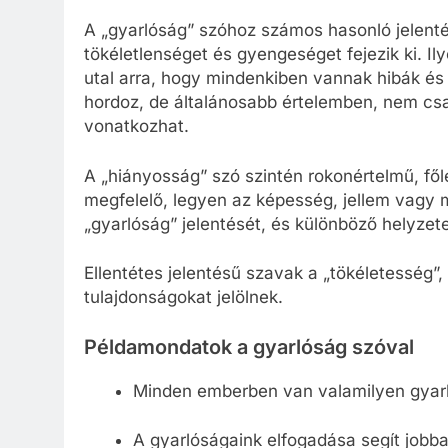
A „gyarlóság” szóhoz számos hasonló jelenté
tökéletlenséget és gyengeséget fejezik ki. I
utal arra, hogy mindenkiben vannak hibák és 
hordoz, de általánosabb értelemben, nem cs
vonatkozhat.
A „hiányosság” szó szintén rokonértelmű, fől
megfelelő, legyen az képesség, jellem vagy 
„gyarlóság” jelentését, és különböző helyze
Ellentétes jelentésű szavak a „tökéletesség”
tulajdonságokat jelölnek.
Példamondatok a gyarlóság szóval
Minden emberben van valamilyen gyarló
A gyarlóságaink elfogadása segít job