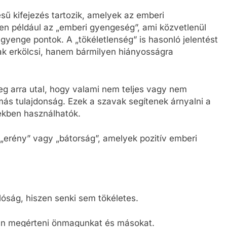
sű kifejezés tartozik, amelyek az emberi
lyen például az „emberi gyengeség”, ami közvetlenül
gyenge pontok. A „tökéletlenség” is hasonló jelentést
ak erkölcsi, hanem bármilyen hiányosságra
eg arra utal, hogy valami nem teljes vagy nem
más tulajdonság. Ezek a szavak segítenek árnyalni a
tekben használhatók.
, „erény” vagy „bátorság”, amelyek pozitív emberi
ság, hiszen senki sem tökéletes.
ban megérteni önmagunkat és másokat.