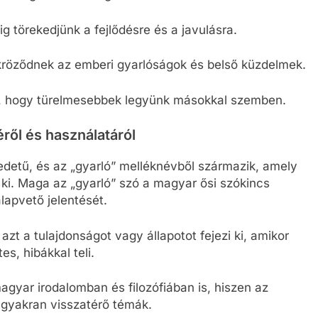
g törekedjünk a fejlődésre és a javulásra.
öződnek az emberi gyarlóságok és belső küzdelmek.
, hogy türelmesebbek legyünk másokkal szemben.
ről és használatáról
edetű, és az „gyarló” melléknévből származik, amely
ki. Maga az „gyarló” szó a magyar ősi szókincs
lapvető jelentését.
azt a tulajdonságot vagy állapotot fejezi ki, amikor
s, hibákkal teli.
gyar irodalomban és filozófiában is, hiszen az
i gyakran visszatérő témák.