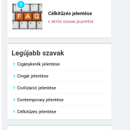
5
Célkitűzés jelentése
C BETŰS SZAVAK JELENTÉSE
6
Centrális jelentése
Legújabb szavak
C BETŰS SZAVAK JELENTÉSE
Cigánykerék jelentése
7
Cingár jelentése
Céltudatos jelentése
C BETŰS SZAVAK JELENTÉSE
Civilizáció jelentése
Contemporary jelentése
8
Célkitűzés jelentése
Centenárium jelentése
C BETŰS SZAVAK JELENTÉSE