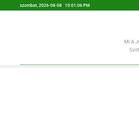
Ugrás
szombat, 2026-08-08
10:01:07 PM
a
tartalomra
Mi A J
Szót