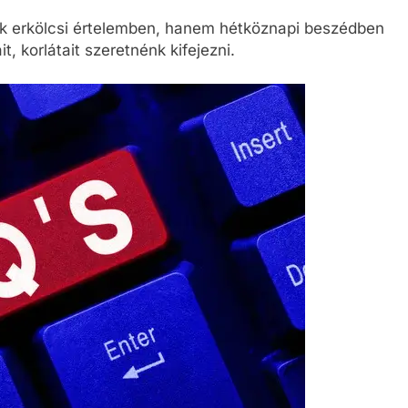
ak erkölcsi értelemben, hanem hétköznapi beszédben
t, korlátait szeretnénk kifejezni.