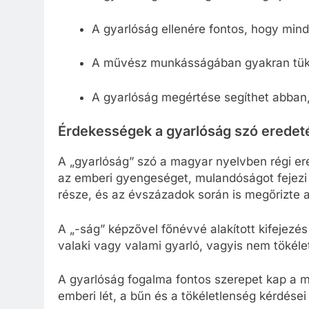
A gyarlóság ellenére fontos, hogy mindi
A művész munkásságában gyakran tükr
A gyarlóság megértése segíthet abban
Érdekességek a gyarlóság szó eredeté
A „gyarlóság” szó a magyar nyelvben régi er
az emberi gyengeséget, mulandóságot fejezi 
része, és az évszázadok során is megőrizte a
A „-ság” képzővel főnévvé alakított kifejezés 
valaki vagy valami gyarló, vagyis nem tökélete
A gyarlóság fogalma fontos szerepet kap a ma
emberi lét, a bűn és a tökéletlenség kérdése