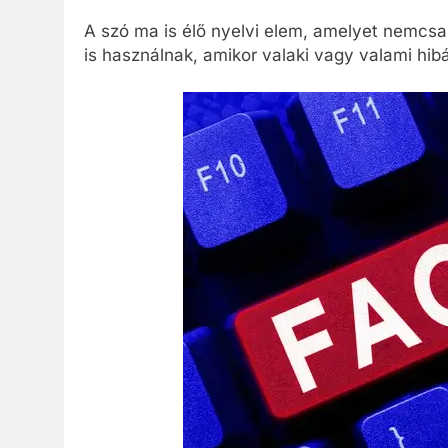
A szó ma is élő nyelvi elem, amelyet nemcs
is használnak, amikor valaki vagy valami hibái