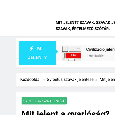
MIT JELENT? SZAVAK, SZAVAK J
SZAVAK, ÉRTELMEZŐ SZÓTÁR.
MIT
gár jelentése
Civilizáció jelentése
p Ezelőtt
1 Hét Ezelőtt
JELENT?
Kezdőoldal
Gy betűs szavak jelentése
Mit jele
GY BETŰS SZAVAK JELENTÉSE
Mit jelent a gyarlóság?