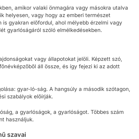
ekben, amikor valaki önmagára vagy másokra utalva
zik helyesen, vagy hogy az emberi természet
n is gyakran előfordul, ahol mélyebb érzelmi vagy
i lét gyarlóságáról szóló elmélkedésekben.
jdonságokat vagy állapotokat jelöli. Képzett szó,
őnévképzőből áll össze, és így fejezi ki az adott
agolása: gyar-ló-ság. A hangsúly a második szótagon,
si szabályok előírják.
rlóság, a gyarlóságok, a gyarlóságot. Többes szám
nt használjuk.
mű szavai