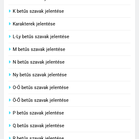
J betűs szavak jelentése
Contemporary jelentése
C BETŰS SZAVAK JELENTÉSE
K betűs szavak jelentése
Karakterek jelentése
6
L-Ly betűs szavak jelentése
Célkitűzés jelentése
M betűs szavak jelentése
C BETŰS SZAVAK JELENTÉSE
N betűs szavak jelentése
7
Ny betűs szavak jelentése
Centrális jelentése
O-Ó betűs szavak jelentése
C BETŰS SZAVAK JELENTÉSE
Ö-Ő betűs szavak jelentése
8
P betűs szavak jelentése
Céltudatos jelentése
Q betűs szavak jelentése
C BETŰS SZAVAK JELENTÉSE