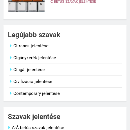
C BETŰS SZAVAK JELENTÉSE
7
Centrális jelentése
Legújabb szavak
C BETŰS SZAVAK JELENTÉSE
Citrancs jelentése
Cigánykerék jelentése
8
Céltudatos jelentése
Cingár jelentése
C BETŰS SZAVAK JELENTÉSE
Civilizáció jelentése
Contemporary jelentése
1
Citrancs jelentése
Szavak jelentése
C BETŰS SZAVAK JELENTÉSE