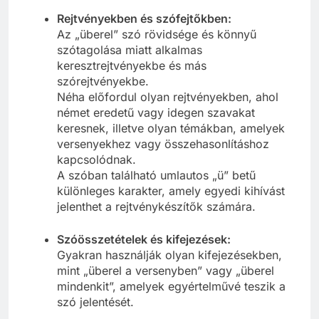
Rejtvényekben és szófejtőkben:
Az „überel” szó rövidsége és könnyű
szótagolása miatt alkalmas
keresztrejtvényekbe és más
szórejtvényekbe.
Néha előfordul olyan rejtvényekben, ahol
német eredetű vagy idegen szavakat
keresnek, illetve olyan témákban, amelyek
versenyekhez vagy összehasonlításhoz
kapcsolódnak.
A szóban található umlautos „ü” betű
különleges karakter, amely egyedi kihívást
jelenthet a rejtvénykészítők számára.
Szóösszetételek és kifejezések:
Gyakran használják olyan kifejezésekben,
mint „überel a versenyben” vagy „überel
mindenkit”, amelyek egyértelművé teszik a
szó jelentését.