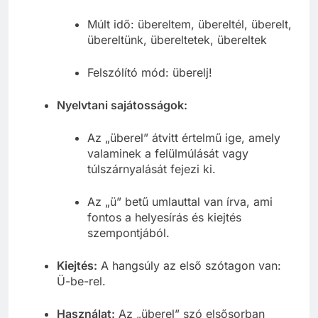
überelünk, übereltek, überelnek
Múlt idő: übereltem, übereltél, überelt,
übereltünk, übereltetek, übereltek
Felszólító mód: überelj!
Nyelvtani sajátosságok:
Az „überel” átvitt értelmű ige, amely
valaminek a felülmúlását vagy
túlszárnyalását fejezi ki.
Az „ü” betű umlauttal van írva, ami
fontos a helyesírás és kiejtés
szempontjából.
Kiejtés:
A hangsúly az első szótagon van:
Ü-be-rel.