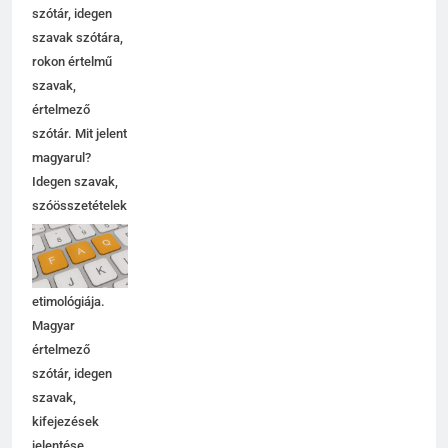
szinoníma
szótár, idegen
szavak szótára,
rokon értelmű
szavak,
5
értelmező
Contemporary jelentése
szótár. Mit jelent
C BETŰS SZAVAK JELENTÉSE
magyarul?
Idegen szavak,
szóösszetételek
6
jelentése,
magyarázata,
Célkitűzés jelentése
használata,
C BETŰS SZAVAK JELENTÉSE
etimológiája.
Magyar
értelmező
7
szótár, idegen
Centrális jelentése
szavak,
C BETŰS SZAVAK JELENTÉSE
kifejezések