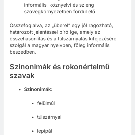
Használat:
Az „überel” szó elsősorban
informális, köznyelvi és szleng
szövegkörnyezetben fordul elő.
Összefoglalva, az „überel” egy jól ragozható,
határozott jelentéssel bíró ige, amely az
összehasonlítás és a túlszárnyalás kifejezésére
szolgál a magyar nyelvben, főleg informális
beszédben.
Szinonimák és rokonértelmű
szavak
Szinonimák:
felülmúl
túlszárnyal