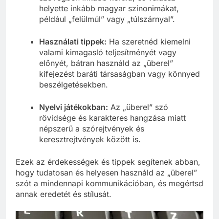
szövegben inkább kerüld, és válassz
helyette inkább magyar szinonimákat,
például „felülmúl” vagy „túlszárnyal”.
Használati tippek:
Ha szeretnéd kiemelni
valami kimagasló teljesítményét vagy
előnyét, bátran használd az „überel”
kifejezést baráti társaságban vagy könnyed
beszélgetésekben.
Nyelvi játékokban:
Az „überel” szó
rövidsége és karakteres hangzása miatt
népszerű a szórejtvények és
keresztrejtvények között is.
Ezek az érdekességek és tippek segítenek abban,
hogy tudatosan és helyesen használd az „überel”
szót a mindennapi kommunikációban, és megértsd
annak eredetét és stílusát.