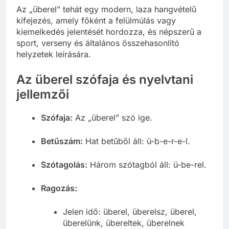
Az „überel” tehát egy modern, laza hangvételű
kifejezés, amely főként a felülmúlás vagy
kiemelkedés jelentését hordozza, és népszerű a
sport, verseny és általános összehasonlító
helyzetek leírására.
Az überel szófaja és nyelvtani
jellemzői
Szófaja:
Az „überel” szó ige.
Betűszám:
Hat betűből áll: ü-b-e-r-e-l.
Szótagolás:
Három szótagból áll: ü-be-rel.
Ragozás:
Jelen idő: überel, überelsz, überel,