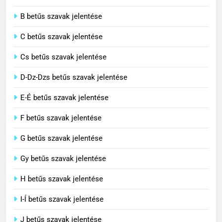
A-Á betűs szavak jelentése
2
B betűs szavak jelentése
Cigánykerék jelentése
C betűs szavak jelentése
C BETŰS SZAVAK JELENTÉSE
Cs betűs szavak jelentése
3
D-Dz-Dzs betűs szavak jelentése
Cingár jelentése
E-É betűs szavak jelentése
C BETŰS SZAVAK JELENTÉSE
F betűs szavak jelentése
G betűs szavak jelentése
4
Civilizáció jelentése
Gy betűs szavak jelentése
C BETŰS SZAVAK JELENTÉSE
H betűs szavak jelentése
I-Í betűs szavak jelentése
5