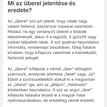
Mi az überel jelentése és
eredete?
Az „überel” szó azt jelenti, hogy valaki vagy
valami felülmúl, túlszárnyal másokat valamiben.
Például, ha egy versenyző übereli a többiek
teljesítményét, akkor ő a legjobb, ő győzött vagy
jobban teljesített náluk. A szó gyakran használatos
informális, mindennapi beszédben, főleg fiatalok
körében, hogy kifejezze valaminek a kiemelkedő,
felülmúló jellegét.
Az „überel” kifejezés a német „über” előtagból
származik, amelynek jelentése „felett” vagy „túl”.
Ebből a szóösszetételből alakult ki a magyarban
az „überel” ige, ami az „átlépni”, „felülmúlni”
értelemben használatos. A szó az angol „über”
kifejezés hatására terjedt el a magyar fiatal
nyelvhasználatban, de eredetileg német eredetű.