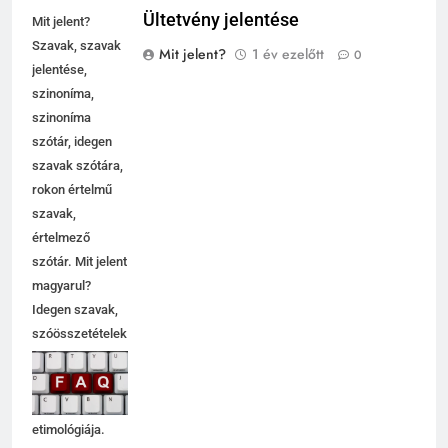
Ültetvény jelentése
Mit jelent?
Szavak, szavak
Mit jelent?
1 év ezelőtt
0
jelentése,
szinoníma,
szinoníma
szótár, idegen
szavak szótára,
rokon értelmű
szavak,
értelmező
szótár. Mit jelent
magyarul?
Idegen szavak,
szóösszetételek
jelentése,
magyarázata,
használata,
etimológiája.