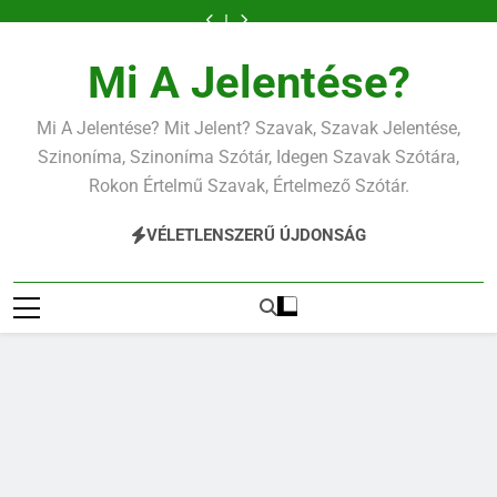
Ugrás
a
tartalomra
Mi A Jelentése?
Mi A Jelentése? Mit Jelent? Szavak, Szavak Jelentése,
Szinoníma, Szinoníma Szótár, Idegen Szavak Szótára,
Rokon Értelmű Szavak, Értelmező Szótár.
VÉLETLENSZERŰ ÚJDONSÁG