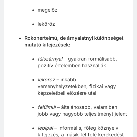
lepipál
megelőz
leköröz
Rokonértelmű, de árnyalatnyi különbséget
mutató kifejezések:
túlszárnyal
– gyakran formálisabb,
pozitív értelemben használják
leköröz
– inkább
versenyhelyzetekben, fizikai vagy
képzeletbeli előzésre utal
felülmúl
– általánosabb, valamiben
jobb vagy nagyobb teljesítményt jelent
lepipál
– informális, főleg köznyelvi