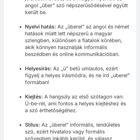
jelentést hordoz, és a magyar nyelvbe az
angol „über” szó népszerűsödésével együtt
került be.
Nyelvi hatás:
Az „überel” az angol és német
hatások miatt lett népszerű a magyar
szlengben, különösen a fiatalok körében,
akik könnyen használják informális
beszédben és online kommunikációban.
Helyesírás:
Az „ü” betű umlautos, ezért
figyelj a helyes írásmódra, és ne írd „uberel”
formában!
Kiejtés:
A hangsúly az első szótagon van:
Ü-be-rel, ami fontos a helyes kiejtéshez és
a szó érthetőségéhez.
Stílus:
Az „überel” informális, lendületes
szó, ezért hivatalos vagy formális