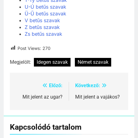
T-Ty betűs szavak
U-Ú betűs szavak
Ü-Ű betűs szavak
V betűs szavak
Z betűs szavak
Zs betűs szavak
Post Views:
270
Megjelölt:
Idegen szavak
Német szavak
Előző:
Következő:
Bejegyzés
navigáció
Mit jelent az ugar?
Mit jelent a vajákos?
Kapcsolódó tartalom