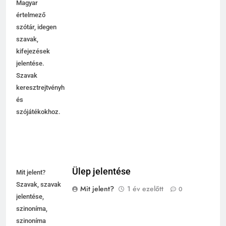
Magyar
értelmező
szótár, idegen
szavak,
kifejezések
jelentése.
Szavak
keresztrejtvényhez
és
szójátékokhoz.
Ülep jelentése
Mit jelent?
Szavak, szavak
Mit jelent?
1 év ezelőtt
0
jelentése,
szinoníma,