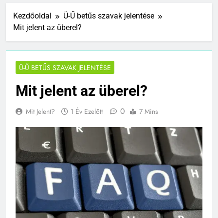
Kezdőoldal
Ü-Ű betűs szavak jelentése
Mit jelent az überel?
Ü-Ű BETŰS SZAVAK JELENTÉSE
Mit jelent az überel?
0
Mit Jelent?
1 Év Ezelőtt
7 Mins