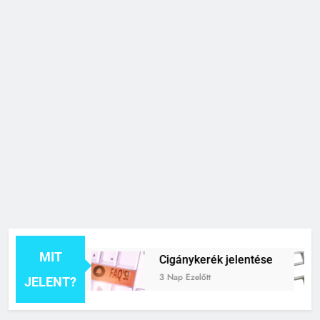
MIT
elentése
Cigánykerék jelentése
3 Nap Ezelőtt
JELENT?