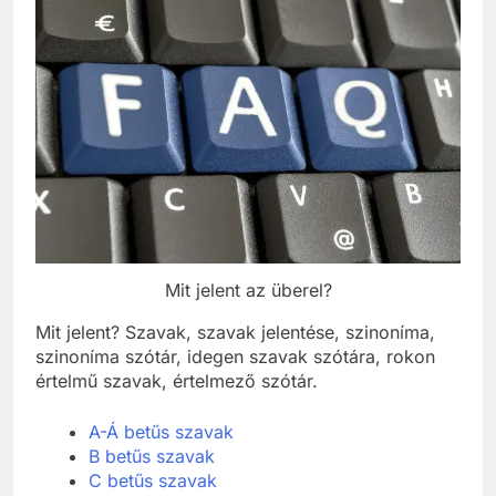
Mit jelent az überel?
Mit jelent? Szavak, szavak jelentése, szinoníma,
szinoníma szótár, idegen szavak szótára, rokon
értelmű szavak, értelmező szótár.
A-Á betűs szavak
B betűs szavak