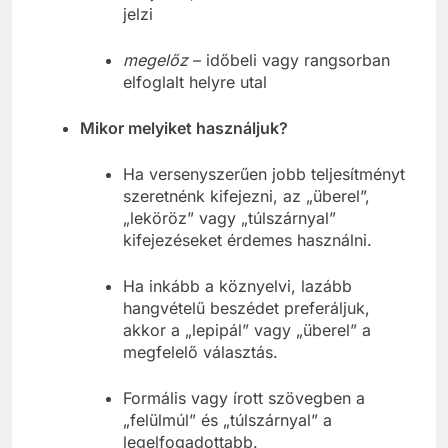
kifejezés, a másik fél fölé kerekedést
jelzi
megelőz
– időbeli vagy rangsorban
elfoglalt helyre utal
Mikor melyiket használjuk?
Ha versenyszerűen jobb teljesítményt
szeretnénk kifejezni, az „überel”,
„leköröz” vagy „túlszárnyal”
kifejezéseket érdemes használni.
Ha inkább a köznyelvi, lazább
hangvételű beszédet preferáljuk,
akkor a „lepipál” vagy „überel” a
megfelelő választás.
Formális vagy írott szövegben a
„felülmúl” és „túlszárnyal” a