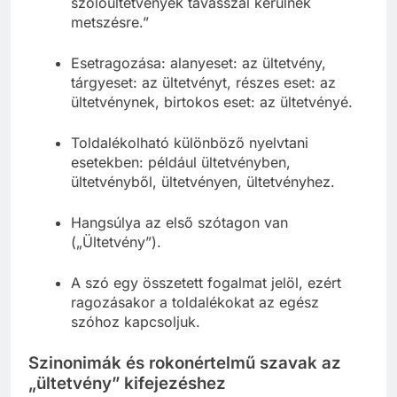
szőlőültetvények tavasszal kerülnek
metszésre.”
Esetragozása: alanyeset: az ültetvény,
tárgyeset: az ültetvényt, részes eset: az
ültetvénynek, birtokos eset: az ültetvényé.
Toldalékolható különböző nyelvtani
esetekben: például ültetvényben,
ültetvényből, ültetvényen, ültetvényhez.
Hangsúlya az első szótagon van
(„Ültetvény”).
A szó egy összetett fogalmat jelöl, ezért
ragozásakor a toldalékokat az egész
szóhoz kapcsoljuk.
Szinonimák és rokonértelmű szavak az
„ültetvény” kifejezéshez