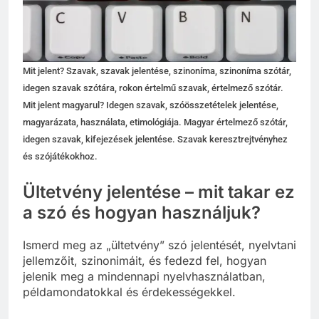
Mit jelent? Szavak, szavak jelentése, szinoníma, szinoníma szótár,
idegen szavak szótára, rokon értelmű szavak, értelmező szótár.
Mit jelent magyarul? Idegen szavak, szóösszetételek jelentése,
magyarázata, használata, etimológiája. Magyar értelmező szótár,
idegen szavak, kifejezések jelentése. Szavak keresztrejtvényhez
és szójátékokhoz.
Ültetvény jelentése – mit takar ez
a szó és hogyan használjuk?
Ismerd meg az „ültetvény” szó jelentését, nyelvtani
jellemzőit, szinonimáit, és fedezd fel, hogyan
jelenik meg a mindennapi nyelvhasználatban,
példamondatokkal és érdekességekkel.