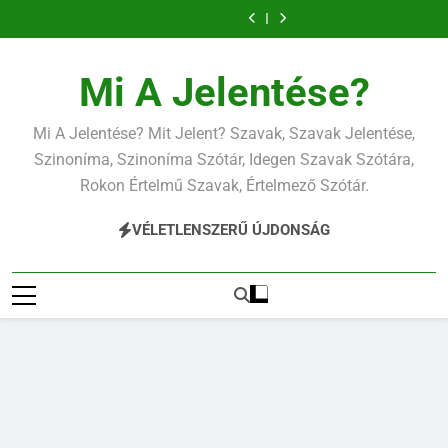
Ugrás
a
tartalomra
Mi A Jelentése?
Mi A Jelentése? Mit Jelent? Szavak, Szavak Jelentése,
Szinoníma, Szinoníma Szótár, Idegen Szavak Szótára,
Rokon Értelmű Szavak, Értelmező Szótár.
VÉLETLENSZERŰ ÚJDONSÁG