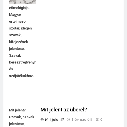
használata,
etimológiája.
Magyar
értelmező
szótár, idegen
szavak,
kifejezések
jelentése.
Szavak
keresztrejtvényhez
és
szójátékokhoz.
Mit jelent az überel?
Mit jelent?
Szavak, szavak
Mit jelent?
1 év ezelőtt
0
jelentése,