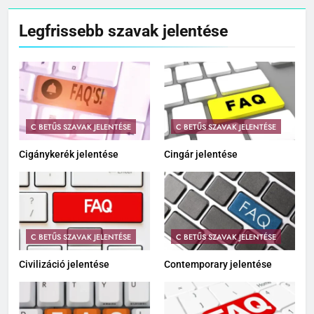
Legfrissebb szavak jelentése
C BETŰS SZAVAK JELENTÉSE
C BETŰS SZAVAK JELENTÉSE
Cigánykerék jelentése
Cingár jelentése
C BETŰS SZAVAK JELENTÉSE
C BETŰS SZAVAK JELENTÉSE
Civilizáció jelentése
Contemporary jelentése