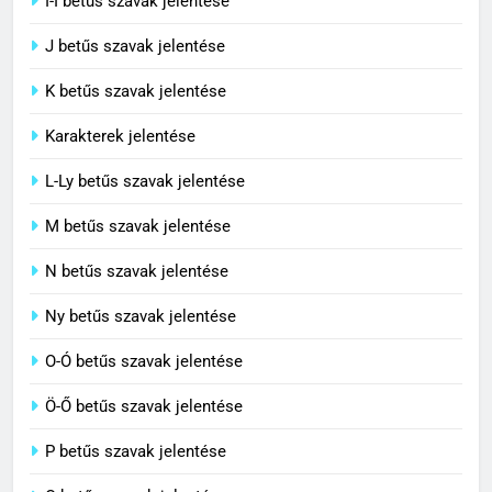
I-Í betűs szavak jelentése
5
J betűs szavak jelentése
Célkitűzés jelentése
C BETŰS SZAVAK JELENTÉSE
K betűs szavak jelentése
Karakterek jelentése
6
L-Ly betűs szavak jelentése
Centrális jelentése
M betűs szavak jelentése
C BETŰS SZAVAK JELENTÉSE
N betűs szavak jelentése
7
Ny betűs szavak jelentése
Céltudatos jelentése
O-Ó betűs szavak jelentése
C BETŰS SZAVAK JELENTÉSE
Ö-Ő betűs szavak jelentése
8
P betűs szavak jelentése
Centenárium jelentése