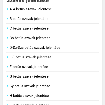
Szavak jelentése
A-Á betűs szavak jelentése
2
B betűs szavak jelentése
Cingár jelentése
C betűs szavak jelentése
C BETŰS SZAVAK JELENTÉSE
Cs betűs szavak jelentése
3
D-Dz-Dzs betűs szavak jelentése
Civilizáció jelentése
E-É betűs szavak jelentése
C BETŰS SZAVAK JELENTÉSE
F betűs szavak jelentése
G betűs szavak jelentése
4
Contemporary jelentése
Gy betűs szavak jelentése
C BETŰS SZAVAK JELENTÉSE
H betűs szavak jelentése