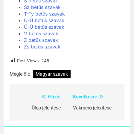
S betűs szavak
Sz betűs szavak
T-Ty betűs szavak
U-Ú betűs szavak
Ü-Ű betűs szavak
V betűs szavak
Z betűs szavak
Zs betűs szavak
Post Views:
245
Megjelölt:
Magyar szavak
Előző:
Következő:
Bejegyzés
navigáció
Ülep jelentése
Vakmerő jelentése