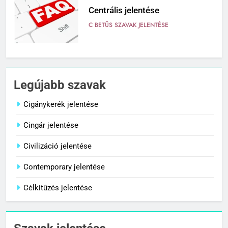
Centrális jelentése
C BETŰS SZAVAK JELENTÉSE
7
Céltudatos jelentése
Legújabb szavak
C BETŰS SZAVAK JELENTÉSE
Cigánykerék jelentése
Cingár jelentése
8
Centenárium jelentése
Civilizáció jelentése
C BETŰS SZAVAK JELENTÉSE
Contemporary jelentése
Célkitűzés jelentése
1
Cigánykerék jelentése
C BETŰS SZAVAK JELENTÉSE