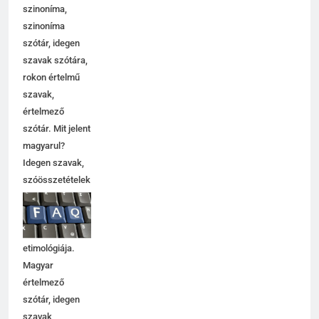
szinoníma,
szinoníma
szótár, idegen
szavak szótára,
rokon értelmű
szavak,
5
értelmező
Célkitűzés jelentése
szótár. Mit jelent
C BETŰS SZAVAK JELENTÉSE
magyarul?
Idegen szavak,
szóösszetételek
6
jelentése,
magyarázata,
Centrális jelentése
használata,
C BETŰS SZAVAK JELENTÉSE
etimológiája.
Magyar
értelmező
7
szótár, idegen
Céltudatos jelentése
szavak,