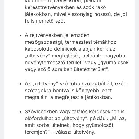
különféle rejtvényekben, például
keresztrejtvényekben és szókirakó
játékokban, mivel viszonylag hosszú, de jól
felismerhető szó.
A rejtvényekben jellemzően
mezőgazdasági, termesztési témákhoz
kapcsolódó definíciók alapján kérik az
„ültetvény” megfejtését, például: „nagyobb
növénytermesztő terület” vagy „gyümölcsök
vagy szőlő soraiban ültetett terület”.
Az „ültetvény” szó több szótagból áll, ezért
szótagokra bontva is könnyebb lehet
megtalálni a megfejtést a játékokban.
Szóviccekben vagy találós kérdésekben is
előfordulhat az „ültetvény”, például: „Mi az,
amit sorba ültetnek, hogy gyümölcsöt
teremjen?” – válasz: ültetvény.