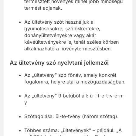
termesztett növények minél jobb minőségű
termést adjanak.
Az ültetvény szót használjuk a
gyümölcsösökre, szőlőskertekre,
dohányültetvényekre vagy akár
kávéültetvényekre is, tehát széles körben
alkalmazható a növénytermesztésben.
Az ültetvény szó nyelvtani jellemzői
Az „ültetvény” szó főnév, amely konkrét
fogalomra, helyre utal a mezőgazdaságban.
Az „ültetvény” 9 betűből áll: ü-l-t-e-t-v-é-n-
y
Szótagolása: ül-te-tvény (három szótag).
Többes száma: „ültetvények” – például: „A