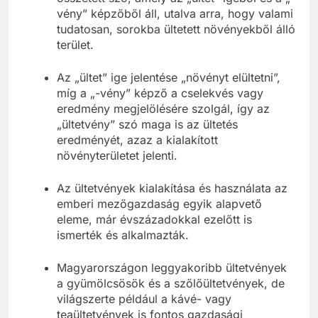
vény” képzőből áll, utalva arra, hogy valami
tudatosan, sorokba ültetett növényekből álló
terület.
Az „ültet” ige jelentése „növényt elültetni”,
míg a „-vény” képző a cselekvés vagy
eredmény megjelölésére szolgál, így az
„ültetvény” szó maga is az ültetés
eredményét, azaz a kialakított
növényterületet jelenti.
Az ültetvények kialakítása és használata az
emberi mezőgazdaság egyik alapvető
eleme, már évszázadokkal ezelőtt is
ismerték és alkalmazták.
Magyarországon leggyakoribb ültetvények
a gyümölcsösök és a szőlőültetvények, de
világszerte például a kávé- vagy
teaültetvények is fontos gazdasági