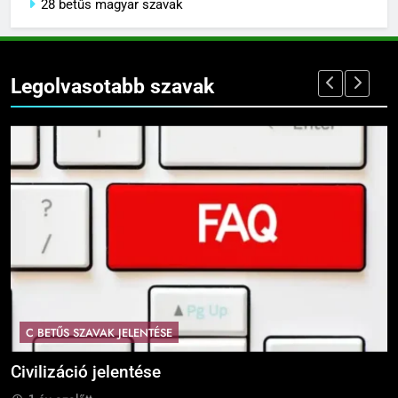
28 betűs magyar szavak
Legolvasotabb szavak
C BETŰS SZAVAK JELENTÉSE
Civilizáció jelentése
C