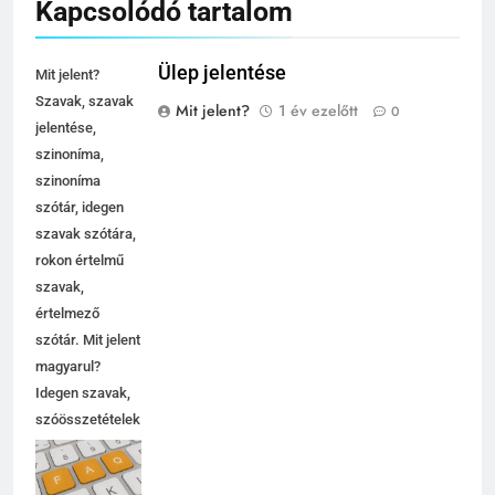
Kapcsolódó tartalom
Ülep jelentése
Mit jelent?
Szavak, szavak
Mit jelent?
1 év ezelőtt
0
jelentése,
szinoníma,
szinoníma
szótár, idegen
szavak szótára,
rokon értelmű
szavak,
értelmező
szótár. Mit jelent
magyarul?
Idegen szavak,
szóösszetételek
jelentése,
magyarázata,