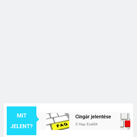
MIT
ék jelentése
Cingár jelentése
t
5 Nap Ezelőtt
JELENT?