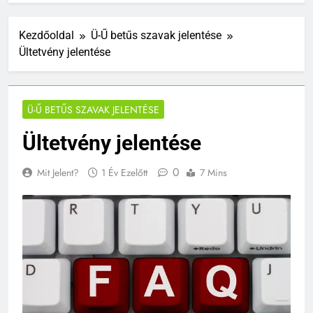
Kezdőoldal
Ü-Ű betűs szavak jelentése
Ültetvény jelentése
Ü-Ű BETŰS SZAVAK JELENTÉSE
Ültetvény jelentése
0
Mit Jelent?
1 Év Ezelőtt
7 Mins