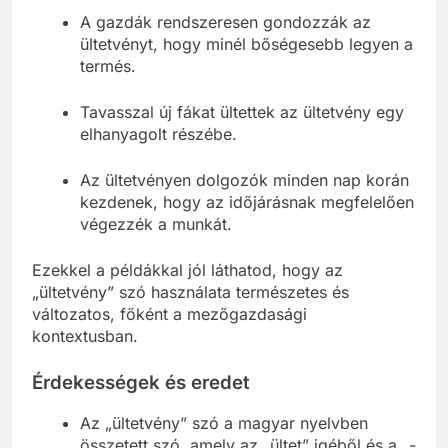
A gazdák rendszeresen gondozzák az
ültetvényt, hogy minél bőségesebb legyen a
termés.
Tavasszal új fákat ültettek az ültetvény egy
elhanyagolt részébe.
Az ültetvényen dolgozók minden nap korán
kezdenek, hogy az időjárásnak megfelelően
végezzék a munkát.
Ezekkel a példákkal jól láthatod, hogy az
„ültetvény” szó használata természetes és
változatos, főként a mezőgazdasági
kontextusban.
Érdekességek és eredet
Az „ültetvény” szó a magyar nyelvben
összetett szó, amely az „ültet” igéből és a „-