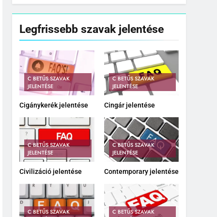
Legfrissebb szavak jelentése
C BETŰS SZAVAK
C BETŰS SZAVAK
JELENTÉSE
JELENTÉSE
Cigánykerék jelentése
Cingár jelentése
C BETŰS SZAVAK
C BETŰS SZAVAK
JELENTÉSE
JELENTÉSE
Civilizáció jelentése
Contemporary jelentése
C BETŰS SZAVAK
C BETŰS SZAVAK