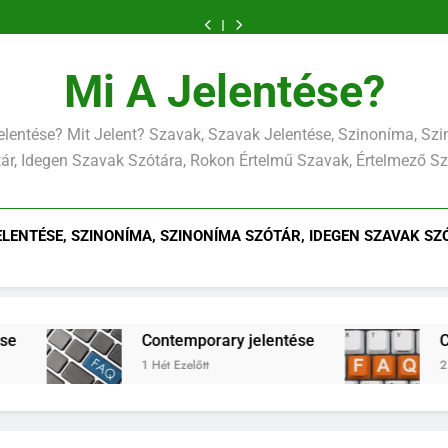
Contemporary
Cigánykerék
Cingár
Civilizáció
Contemporary
Cigánykerék
Cingár
jelentése
jelentése
jelentése
jelentése
jelentése
jelentése
jelentése
Civilizáció
Contemporary
jelentése
jelentése
Mi A Jelentése?
elentése? Mit Jelent? Szavak, Szavak Jelentése, Szinoníma, Sz
ár, Idegen Szavak Szótára, Rokon Értelmű Szavak, Értelmező Sz
ELENTÉSE, SZINONÍMA, SZINONÍMA SZÓTÁR, IDEGEN SZAVAK S
Contemporary jelentése
Célkitűzés jele
1 Hét Ezelőtt
2 Hét Ezelőtt