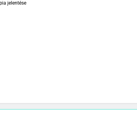
ia jelentése