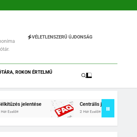
VÉLETLENSZERŰ ÚJDONSÁG
inoníma
ótár.
ZÓTÁRA, ROKON ÉRTELMŰ
ntése
Centrális jelentése
Cél
2 Hét Ezelőtt
3 Hét
5