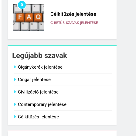
5
Célkitűzés jelentése
C BETŰS SZAVAK JELENTÉSE
6
Centrális jelentése
Legújabb szavak
C BETŰS SZAVAK JELENTÉSE
Cigánykerék jelentése
7
Cingár jelentése
Céltudatos jelentése
C BETŰS SZAVAK JELENTÉSE
Civilizáció jelentése
Contemporary jelentése
8
Célkitűzés jelentése
Centenárium jelentése
C BETŰS SZAVAK JELENTÉSE