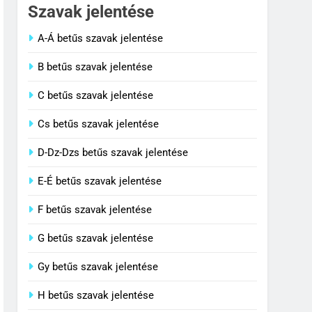
Szavak jelentése
1
Cigánykerék jelentése
A-Á betűs szavak jelentése
C BETŰS SZAVAK JELENTÉSE
B betűs szavak jelentése
C betűs szavak jelentése
2
Cingár jelentése
Cs betűs szavak jelentése
C BETŰS SZAVAK JELENTÉSE
D-Dz-Dzs betűs szavak jelentése
3
E-É betűs szavak jelentése
Civilizáció jelentése
F betűs szavak jelentése
C BETŰS SZAVAK JELENTÉSE
G betűs szavak jelentése
4
Gy betűs szavak jelentése
Contemporary jelentése
H betűs szavak jelentése
C BETŰS SZAVAK JELENTÉSE