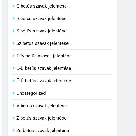
Q betűs szavak jelentése
R betűs szavak jelentése
S betűs szavak jelentése
Sz betűs szavak jelentése
T-Ty betűs szavak jelentése
U-Ú betűs szavak jelentése
Ü-Ű betűs szavak jelentése
Uncategorized
V betűs szavak jelentése
Z betűs szavak jelentése
Zs betűs szavak jelentése