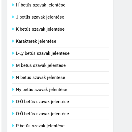
I-Í betűs szavak jelentése
5
J betűs szavak jelentése
Célkitűzés jelentése
C BETŰS SZAVAK JELENTÉSE
K betűs szavak jelentése
Karakterek jelentése
6
Centrális jelentése
L-Ly betűs szavak jelentése
C BETŰS SZAVAK JELENTÉSE
M betűs szavak jelentése
7
N betűs szavak jelentése
Céltudatos jelentése
Ny betűs szavak jelentése
C BETŰS SZAVAK JELENTÉSE
O-Ó betűs szavak jelentése
8
Ö-Ő betűs szavak jelentése
Centenárium jelentése
P betűs szavak jelentése
C BETŰS SZAVAK JELENTÉSE