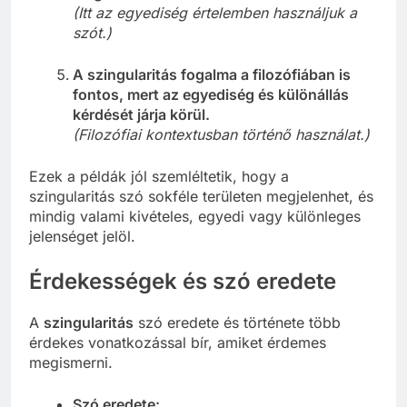
(Itt az egyediség értelemben használjuk a
szót.)
A szingularitás fogalma a filozófiában is
fontos, mert az egyediség és különállás
kérdését járja körül.
(Filozófiai kontextusban történő használat.)
Ezek a példák jól szemléltetik, hogy a
szingularitás szó sokféle területen megjelenhet, és
mindig valami kivételes, egyedi vagy különleges
jelenséget jelöl.
Érdekességek és szó eredete
A
szingularitás
szó eredete és története több
érdekes vonatkozással bír, amiket érdemes
megismerni.
Szó eredete: