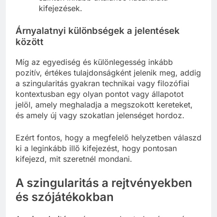
kifejezések.
Árnyalatnyi különbségek a jelentések
között
Míg az egyediség és különlegesség inkább
pozitív, értékes tulajdonságként jelenik meg, addig
a szingularitás gyakran technikai vagy filozófiai
kontextusban egy olyan pontot vagy állapotot
jelöl, amely meghaladja a megszokott kereteket,
és amely új vagy szokatlan jelenséget hordoz.
Ezért fontos, hogy a megfelelő helyzetben válaszd
ki a leginkább illő kifejezést, hogy pontosan
kifejezd, mit szeretnél mondani.
A szingularitás a rejtvényekben
és szójátékokban