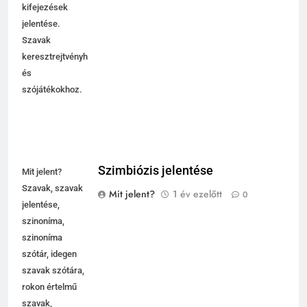
kifejezések
jelentése.
Szavak
keresztrejtvényhez
és
szójátékokhoz.
Szimbiózis jelentése
Mit jelent?
Szavak, szavak
Mit jelent?
1 év ezelőtt
0
jelentése,
szinoníma,
szinoníma
szótár, idegen
szavak szótára,
rokon értelmű
szavak,