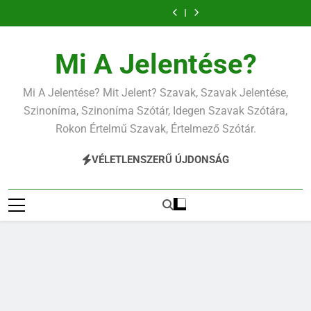
Ugrás
a
tartalomra
Mi A Jelentése?
Mi A Jelentése? Mit Jelent? Szavak, Szavak Jelentése,
Szinoníma, Szinoníma Szótár, Idegen Szavak Szótára,
Rokon Értelmű Szavak, Értelmező Szótár.
VÉLETLENSZERŰ ÚJDONSÁG