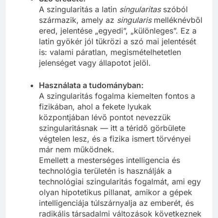
A szingularitás a latin
singularitas
szóból
származik, amely az
singularis
melléknévből
ered, jelentése „egyedi”, „különleges”. Ez a
latin gyökér jól tükrözi a szó mai jelentését
is: valami páratlan, megismételhetetlen
jelenséget vagy állapotot jelöl.
Használata a tudományban:
A szingularitás fogalma kiemelten fontos a
fizikában, ahol a fekete lyukak
központjában lévő pontot nevezzük
szingularitásnak — itt a téridő görbülete
végtelen lesz, és a fizika ismert törvényei
már nem működnek.
Emellett a mesterséges intelligencia és
technológia területén is használják a
technológiai szingularitás fogalmát, ami egy
olyan hipotetikus pillanat, amikor a gépek
intelligenciája túlszárnyalja az emberét, és
radikális társadalmi változások következnek