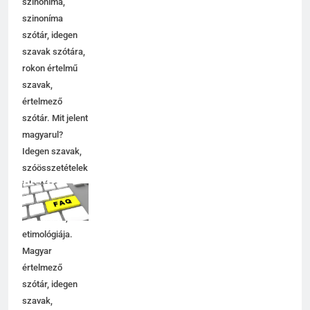
szinoníma,
szinoníma
szótár, idegen
szavak szótára,
rokon értelmű
szavak,
értelmező
szótár. Mit jelent
magyarul?
Idegen szavak,
szóösszetételek
jelentése,
magyarázata,
használata,
etimológiája.
Magyar
értelmező
szótár, idegen
szavak,