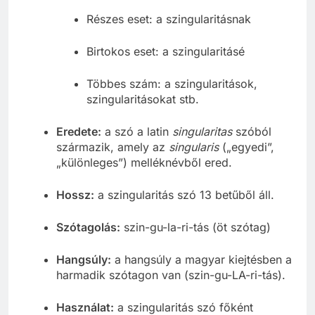
Részes eset: a szingularitásnak
Birtokos eset: a szingularitásé
Többes szám: a szingularitások,
szingularitásokat stb.
Eredete:
a szó a latin
singularitas
szóból
származik, amely az
singularis
(„egyedi”,
„különleges”) melléknévből ered.
Hossz:
a szingularitás szó 13 betűből áll.
Szótagolás:
szin-gu-la-ri-tás (öt szótag)
Hangsúly:
a hangsúly a magyar kiejtésben a
harmadik szótagon van (szin-gu-LA-ri-tás).
Használat:
a szingularitás szó főként