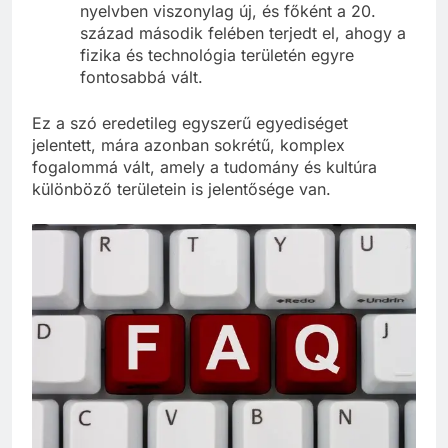
nyelvben viszonylag új, és főként a 20.
század második felében terjedt el, ahogy a
fizika és technológia területén egyre
fontosabbá vált.
Ez a szó eredetileg egyszerű egyediséget
jelentett, mára azonban sokrétű, komplex
fogalommá vált, amely a tudomány és kultúra
különböző területein is jelentősége van.