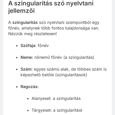
A szingularitás szó nyelvtani
jellemzői
A
szingularitás
szó nyelvtani szempontból egy
főnév, amelynek több fontos tulajdonsága van.
Nézzük meg részletesen!
Szófaja:
főnév
Neme:
nőnemű főnév (a szingularitás)
Szám:
egyes számú alak, de többes szám is
képezhető belőle (szingularitások)
Ragozás:
Alanyeset: a szingularitás
Tárgyeset: a szingularitást