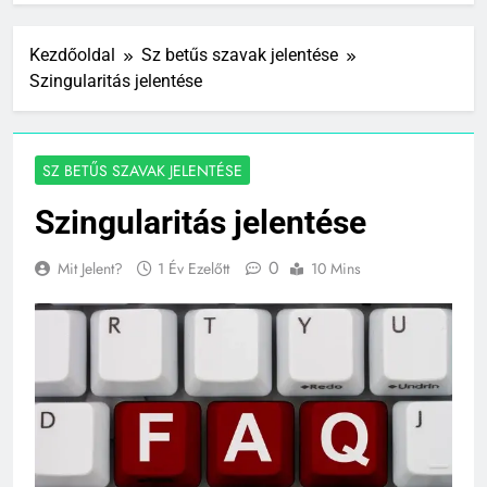
Kezdőoldal
Sz betűs szavak jelentése
Szingularitás jelentése
SZ BETŰS SZAVAK JELENTÉSE
Szingularitás jelentése
0
Mit Jelent?
1 Év Ezelőtt
10 Mins