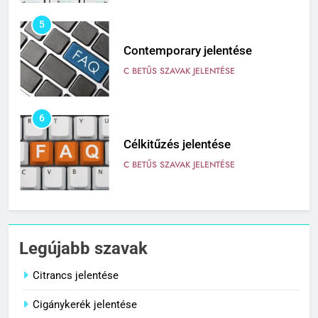
5
Contemporary jelentése
C BETŰS SZAVAK JELENTÉSE
6
Célkitűzés jelentése
C BETŰS SZAVAK JELENTÉSE
7
Centrális jelentése
Legújabb szavak
C BETŰS SZAVAK JELENTÉSE
Citrancs jelentése
Cigánykerék jelentése
8