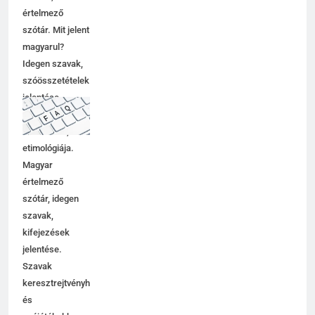
értelmező
szótár. Mit jelent
magyarul?
Idegen szavak,
szóösszetételek
jelentése,
magyarázata,
használata,
etimológiája.
Magyar
értelmező
szótár, idegen
szavak,
kifejezések
jelentése.
Szavak
keresztrejtvényhez
és