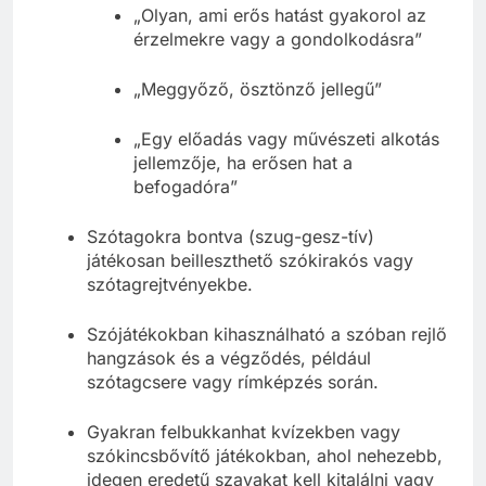
„Olyan, ami erős hatást gyakorol az
érzelmekre vagy a gondolkodásra”
„Meggyőző, ösztönző jellegű”
„Egy előadás vagy művészeti alkotás
jellemzője, ha erősen hat a
befogadóra”
Szótagokra bontva (szug-gesz-tív)
játékosan beilleszthető szókirakós vagy
szótagrejtvényekbe.
Szójátékokban kihasználható a szóban rejlő
hangzások és a végződés, például
szótagcsere vagy rímképzés során.
Gyakran felbukkanhat kvízekben vagy
szókincsbővítő játékokban, ahol nehezebb,
idegen eredetű szavakat kell kitalálni vagy