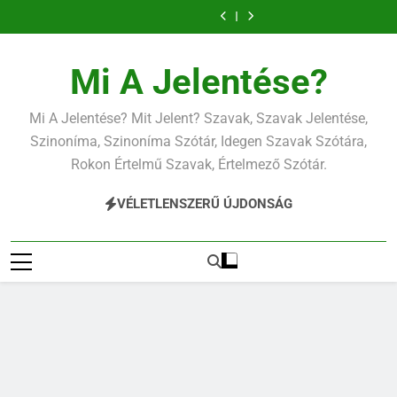
Ugrás
a
tartalomra
Mi A Jelentése?
Mi A Jelentése? Mit Jelent? Szavak, Szavak Jelentése,
Szinoníma, Szinoníma Szótár, Idegen Szavak Szótára,
Rokon Értelmű Szavak, Értelmező Szótár.
VÉLETLENSZERŰ ÚJDONSÁG