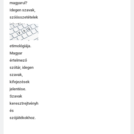
C BETŰS SZAVAK JELENTÉSE
magyarul?
Idegen szavak,
szóösszetételek
6
jelentése,
magyarázata,
Célkitűzés jelentése
használata,
C BETŰS SZAVAK JELENTÉSE
etimológiája.
Magyar
értelmező
7
szótár, idegen
Centrális jelentése
szavak,
C BETŰS SZAVAK JELENTÉSE
kifejezések
jelentése.
Szavak
8
keresztrejtvényhez
és
Céltudatos jelentése
szójátékokhoz.
C BETŰS SZAVAK JELENTÉSE