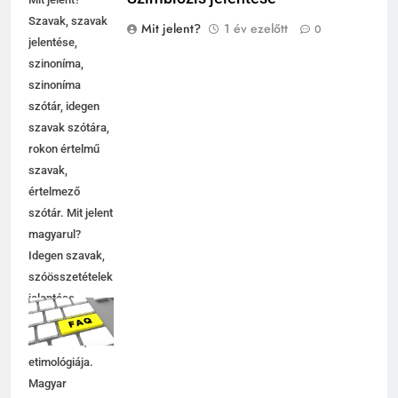
Szavak, szavak
Mit jelent?
1 év ezelőtt
0
jelentése,
szinoníma,
szinoníma
szótár, idegen
szavak szótára,
rokon értelmű
szavak,
értelmező
szótár. Mit jelent
magyarul?
Idegen szavak,
szóösszetételek
jelentése,
magyarázata,
használata,
etimológiája.
Magyar