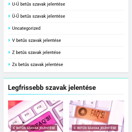
U-Ú betűs szavak jelentése
Ü-Ű betűs szavak jelentése
Uncategorized
V betűs szavak jelentése
Z betűs szavak jelentése
Zs betűs szavak jelentése
Legfrissebb szavak jelentése
C BETŰS SZAVAK JELENTÉSE
C BETŰS SZAVAK JELENTÉSE