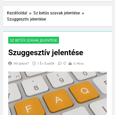
Kezdőoldal
Sz betűs szavak jelentése
Szuggesztív jelentése
SZ BETŰS SZAVAK JELENTÉSE
Szuggesztív jelentése
0
Mit Jelent?
1 Év Ezelőtt
6 Mins