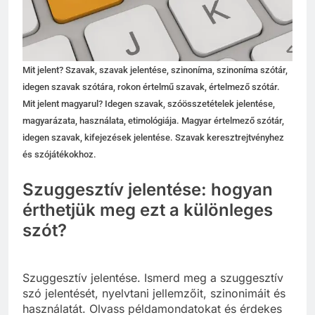
Mit jelent? Szavak, szavak jelentése, szinoníma, szinoníma szótár,
idegen szavak szótára, rokon értelmű szavak, értelmező szótár.
Mit jelent magyarul? Idegen szavak, szóösszetételek jelentése,
magyarázata, használata, etimológiája. Magyar értelmező szótár,
idegen szavak, kifejezések jelentése. Szavak keresztrejtvényhez
és szójátékokhoz.
Szuggesztív jelentése: hogyan
érthetjük meg ezt a különleges
szót?
Szuggesztív jelentése. Ismerd meg a szuggesztív
szó jelentését, nyelvtani jellemzőit, szinonimáit és
használatát. Olvass példamondatokat és érdekes