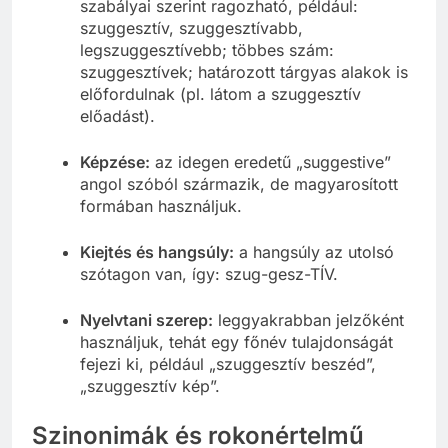
szabályai szerint ragozható, például:
szuggesztív, szuggesztívabb,
legszuggesztívebb; többes szám:
szuggesztívek; határozott tárgyas alakok is
előfordulnak (pl. látom a szuggesztív
előadást).
Képzése:
az idegen eredetű „suggestive”
angol szóból származik, de magyarosított
formában használjuk.
Kiejtés és hangsúly:
a hangsúly az utolsó
szótagon van, így: szug-gesz-TÍV.
Nyelvtani szerep:
leggyakrabban jelzőként
használjuk, tehát egy főnév tulajdonságát
fejezi ki, például „szuggesztív beszéd”,
„szuggesztív kép”.
Szinonimák és rokonértelmű