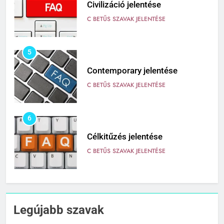
Civilizáció jelentése
C BETŰS SZAVAK JELENTÉSE
5
Contemporary jelentése
C BETŰS SZAVAK JELENTÉSE
6
Célkitűzés jelentése
C BETŰS SZAVAK JELENTÉSE
7
Centrális jelentése
Legújabb szavak
C BETŰS SZAVAK JELENTÉSE