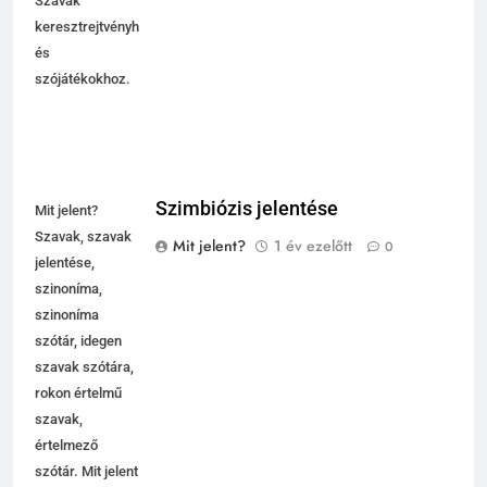
Szavak
keresztrejtvényhez
és
szójátékokhoz.
Szimbiózis jelentése
Mit jelent?
Szavak, szavak
Mit jelent?
1 év ezelőtt
0
jelentése,
szinoníma,
szinoníma
szótár, idegen
szavak szótára,
rokon értelmű
szavak,
5
értelmező
Contemporary jelentése
szótár. Mit jelent