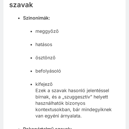
szavak
Szinonimák:
meggyőző
hatásos
ösztönző
befolyásoló
kifejező
Ezek a szavak hasonló jelentéssel
bírnak, és a „szuggesztív” helyett
használhatók bizonyos
kontextusokban, bár mindegyiknek
van egyéni árnyalata.
Rokonértelmű szavak: