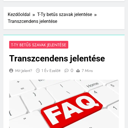
Kezdőoldal
T-Ty betűs szavak jelentése
Transzcendens jelentése
T-TY BETŰS SZAVAK JELENTÉSE
Transzcendens jelentése
0
Mit Jelent?
1 Év Ezelőtt
7 Mins