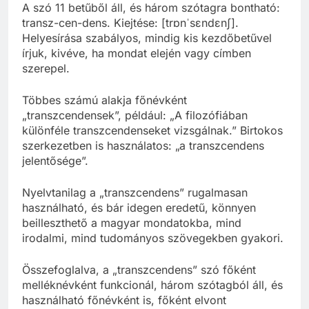
A szó 11 betűből áll, és három szótagra bontható:
transz-cen-dens. Kiejtése: [trɒnˈsɛndɛnʃ].
Helyesírása szabályos, mindig kis kezdőbetűvel
írjuk, kivéve, ha mondat elején vagy címben
szerepel.
Többes számú alakja főnévként
„transzcendensek”, például: „A filozófiában
különféle transzcendenseket vizsgálnak.” Birtokos
szerkezetben is használatos: „a transzcendens
jelentősége”.
Nyelvtanilag a „transzcendens” rugalmasan
használható, és bár idegen eredetű, könnyen
beilleszthető a magyar mondatokba, mind
irodalmi, mind tudományos szövegekben gyakori.
Összefoglalva, a „transzcendens” szó főként
melléknévként funkcionál, három szótagból áll, és
használható főnévként is, főként elvont