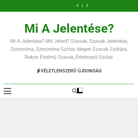
Ugrás
a
tartalomra
Mi A Jelentése?
Mi A Jelentése? Mit Jelent? Szavak, Szavak Jelentése,
Szinoníma, Szinoníma Szótár, Idegen Szavak Szótára,
Rokon Értelmű Szavak, Értelmező Szótár.
VÉLETLENSZERŰ ÚJDONSÁG