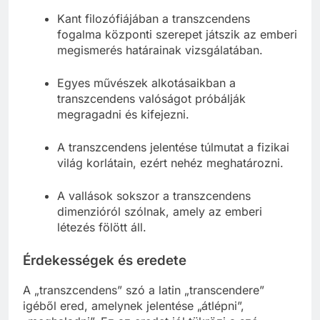
Kant filozófiájában a transzcendens
fogalma központi szerepet játszik az emberi
megismerés határainak vizsgálatában.
Egyes művészek alkotásaikban a
transzcendens valóságot próbálják
megragadni és kifejezni.
A transzcendens jelentése túlmutat a fizikai
világ korlátain, ezért nehéz meghatározni.
A vallások sokszor a transzcendens
dimenzióról szólnak, amely az emberi
létezés fölött áll.
Érdekességek és eredete
A „transzcendens” szó a latin „transcendere”
igéből ered, amelynek jelentése „átlépni”,