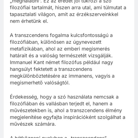
„meghaladni”. Ez az eredet jól tükrözi a szó
filozófiai tartalmát, hiszen arra utal, ami túlmutat a
tapasztalati világon, amit az érzékszerveinkkel
nem érhetünk el.
A transzcendens fogalma kulcsfontosságú a
filozófiában, különösen az úgynevezett
metafizikában, ahol az emberi megismerés
határait és a valóság természetét vizsgálják.
Immanuel Kant német filozófus például nagy
hangsúlyt fektetett a transzcendens
megkülönböztetésére az immanens, vagyis a
megismerhető valóságtól.
Érdekesség, hogy a szó használata nemcsak a
filozófiában és vallásban terjedt el, hanem a
művészetekben is, ahol a transzcendens élmény
megjelenítése egyfajta inspirációként szolgálhat a
művészek számára.
A hétköznapi nyelvben a „transzcendens”