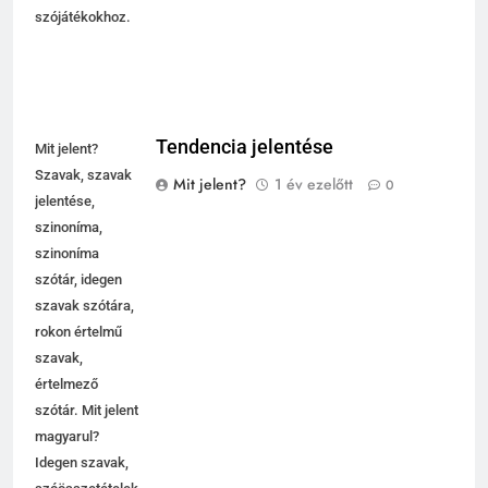
szójátékokhoz.
Tendencia jelentése
Mit jelent?
Szavak, szavak
Mit jelent?
1 év ezelőtt
0
jelentése,
szinoníma,
szinoníma
szótár, idegen
szavak szótára,
rokon értelmű
szavak,
5
értelmező
Célkitűzés jelentése
szótár. Mit jelent
C BETŰS SZAVAK JELENTÉSE
magyarul?
Idegen szavak,