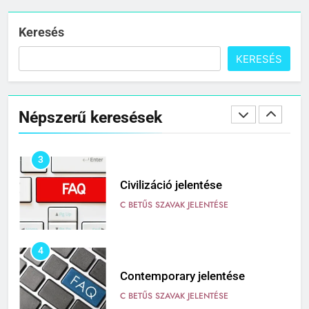
Cigánykerék jelentése
C BETŰS SZAVAK JELENTÉSE
Keresés
KERESÉS
2
Cingár jelentése
Népszerű keresések
C BETŰS SZAVAK JELENTÉSE
3
Civilizáció jelentése
C BETŰS SZAVAK JELENTÉSE
4
Contemporary jelentése
C BETŰS SZAVAK JELENTÉSE