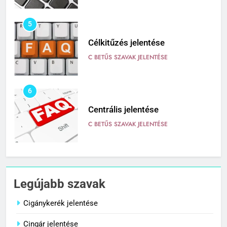
5
Célkitűzés jelentése
C BETŰS SZAVAK JELENTÉSE
6
Centrális jelentése
C BETŰS SZAVAK JELENTÉSE
7
Céltudatos jelentése
Legújabb szavak
C BETŰS SZAVAK JELENTÉSE
Cigánykerék jelentése
Cingár jelentése
8