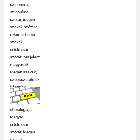
szinoníma,
szinoníma
szótár, idegen
szavak szótára,
rokon értelmű
szavak,
értelmező
szótár. Mit jelent
magyarul?
Idegen szavak,
szóösszetételek
jelentése,
magyarázata,
használata,
etimológiája.
Magyar
értelmező
szótár, idegen
szavak,