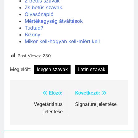
Z betűs szavak
Zs betűs szavak
Olvasónapló
Mértékegység átváltások
Tudtad?
Bizony
Mikor kell-hogyan kell-miért kell
Post Views:
230
Megjelölt:
Idegen szavak
Latin szavak
Előző:
Következő:
Bejegyzés
navigáció
Vegetáriánus
Signature jelentése
jelentése