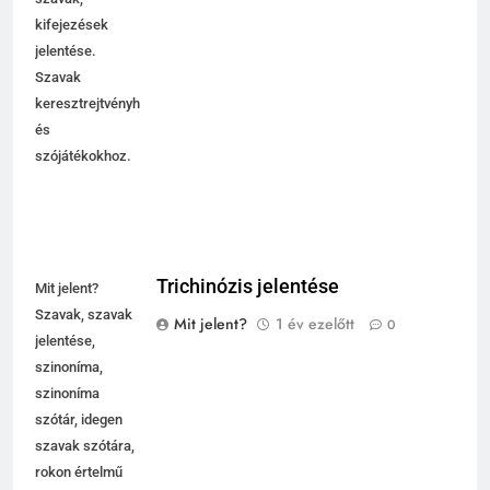
kifejezések
jelentése.
Szavak
keresztrejtvényhez
és
szójátékokhoz.
Trichinózis jelentése
Mit jelent?
Szavak, szavak
Mit jelent?
1 év ezelőtt
0
jelentése,
szinoníma,
szinoníma
szótár, idegen
szavak szótára,
rokon értelmű