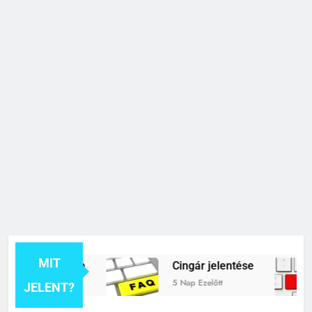
MIT
k jelentése
Cingár jelentése
5 Nap Ezelőtt
JELENT?