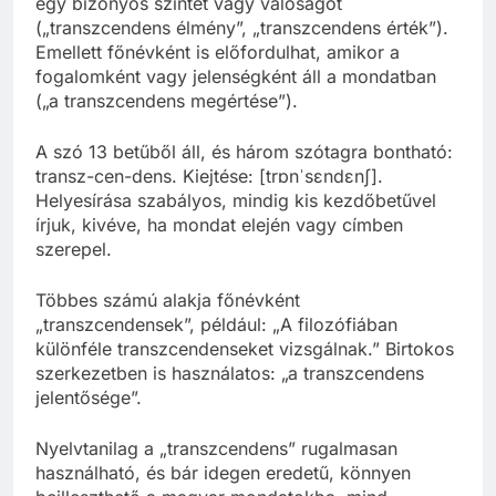
egy bizonyos szintet vagy valóságot
(„transzcendens élmény”, „transzcendens érték”).
Emellett főnévként is előfordulhat, amikor a
fogalomként vagy jelenségként áll a mondatban
(„a transzcendens megértése”).
A szó 13 betűből áll, és három szótagra bontható:
transz-cen-dens. Kiejtése: [trɒnˈsɛndɛnʃ].
Helyesírása szabályos, mindig kis kezdőbetűvel
írjuk, kivéve, ha mondat elején vagy címben
szerepel.
Többes számú alakja főnévként
„transzcendensek”, például: „A filozófiában
különféle transzcendenseket vizsgálnak.” Birtokos
szerkezetben is használatos: „a transzcendens
jelentősége”.
Nyelvtanilag a „transzcendens” rugalmasan
használható, és bár idegen eredetű, könnyen