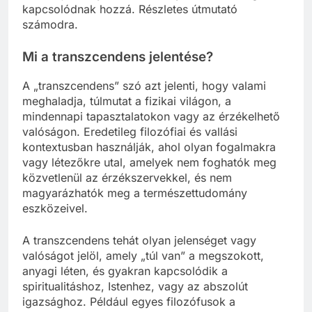
kapcsolódnak hozzá. Részletes útmutató
számodra.
Mi a transzcendens jelentése?
A „transzcendens” szó azt jelenti, hogy valami
meghaladja, túlmutat a fizikai világon, a
mindennapi tapasztalatokon vagy az érzékelhető
valóságon. Eredetileg filozófiai és vallási
kontextusban használják, ahol olyan fogalmakra
vagy létezőkre utal, amelyek nem foghatók meg
közvetlenül az érzékszervekkel, és nem
magyarázhatók meg a természettudomány
eszközeivel.
A transzcendens tehát olyan jelenséget vagy
valóságot jelöl, amely „túl van” a megszokott,
anyagi léten, és gyakran kapcsolódik a
spiritualitáshoz, Istenhez, vagy az abszolút
igazsághoz. Például egyes filozófusok a