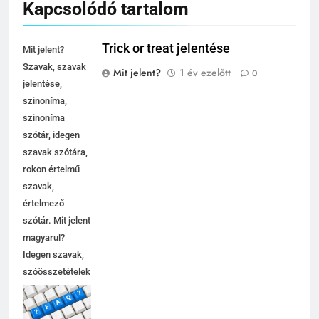
Kapcsolódó tartalom
Trick or treat jelentése
Mit jelent?
Szavak, szavak
Mit jelent?
1 év ezelőtt
0
jelentése,
szinoníma,
szinoníma
szótár, idegen
szavak szótára,
rokon értelmű
szavak,
értelmező
szótár. Mit jelent
magyarul?
Idegen szavak,
szóösszetételek
jelentése,
magyarázata,