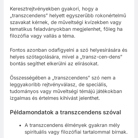
Keresztrejtvényekben gyakori, hogy a
„transzcendens” helyett egyszerűbb rokonértelmű
szavakat kérnek, de műveltségi kvízekben vagy
tematikus feladványokban megjelenhet, főleg ha
filozófia vagy vallás a téma.
Fontos azonban odafigyelni a szó helyesírására és
helyes szótagolására, mivel a „transz-cen-dens”
bontás segíthet elkerülni az elírásokat.
Összességében a „transzcendens” szó nem a
leggyakoribb rejtvényválasz, de speciális,
tudományos vagy műveltségi témájú játékokban
izgalmas és értelmes kihívást jelenthet.
Példamondatok a transzcendens szóval
A transzcendens élmények gyakran mély
spirituális vagy filozófiai tartalommal bírnak.