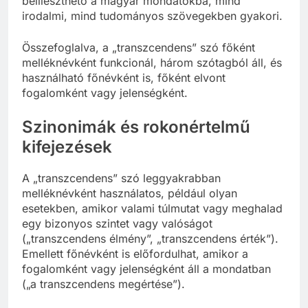
beilleszthető a magyar mondatokba, mind
irodalmi, mind tudományos szövegekben gyakori.
Összefoglalva, a „transzcendens” szó főként
melléknévként funkcionál, három szótagból áll, és
használható főnévként is, főként elvont
fogalomként vagy jelenségként.
Szinonimák és rokonértelmű
kifejezések
A „transzcendens” szó leggyakrabban
melléknévként használatos, például olyan
esetekben, amikor valami túlmutat vagy meghalad
egy bizonyos szintet vagy valóságot
(„transzcendens élmény”, „transzcendens érték”).
Emellett főnévként is előfordulhat, amikor a
fogalomként vagy jelenségként áll a mondatban
(„a transzcendens megértése”).