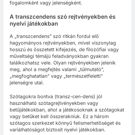
fogalomként vagy jelenségként.
A transzcendens szó rejtvényekben és
nyelvi játékokban
A „transzcendens” szó ritkán fordul elő
hagyományos rejtvényekben, mivel viszonylag
hosszú és összetett kifejezés, de filozófiai vagy
műveltségi témájú feladványokban gyakran
találkozhatsz vele. Olyan rejtvényekben jelenik
meg, ahol a megfejtés valami „túlmutató”,
„megfoghatatlan” vagy „természetfeletti”
jelenségre utal.
Szótagokra bontva (transz-cen-dens) jól
használható szótagrejtvényekben vagy
betűjátékokban, ahol a játékosoknak a szótagokat
vagy betűket kell összerakniuk. Ez a három
szótagos szerkezet könnyű felismerhetőséget és
variálhatóságot biztosít nyelvi játékokban.