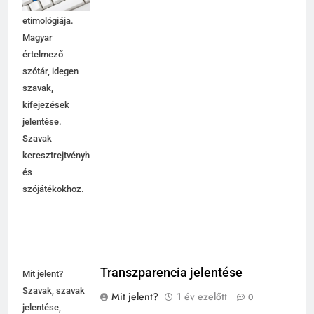
használata,
etimológiája.
Magyar
értelmező
szótár, idegen
szavak,
kifejezések
jelentése.
Szavak
keresztrejtvényhez
és
szójátékokhoz.
Transzparencia jelentése
Mit jelent?
Szavak, szavak
Mit jelent?
1 év ezelőtt
0
jelentése,