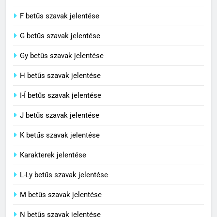
C BETŰS SZAVAK JELENTÉSE
F betűs szavak jelentése
G betűs szavak jelentése
4
Contemporary jelentése
Gy betűs szavak jelentése
C BETŰS SZAVAK JELENTÉSE
H betűs szavak jelentése
I-Í betűs szavak jelentése
5
J betűs szavak jelentése
Célkitűzés jelentése
C BETŰS SZAVAK JELENTÉSE
K betűs szavak jelentése
Karakterek jelentése
6
L-Ly betűs szavak jelentése
Centrális jelentése
M betűs szavak jelentése
C BETŰS SZAVAK JELENTÉSE
N betűs szavak jelentése