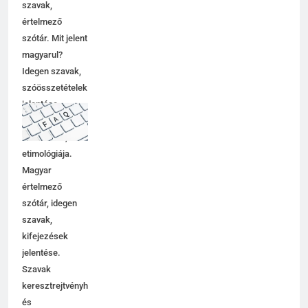
szavak,
értelmező
szótár. Mit jelent
magyarul?
Idegen szavak,
szóösszetételek
jelentése,
magyarázata,
használata,
etimológiája.
Magyar
értelmező
szótár, idegen
szavak,
kifejezések
jelentése.
Szavak
keresztrejtvényhez
és