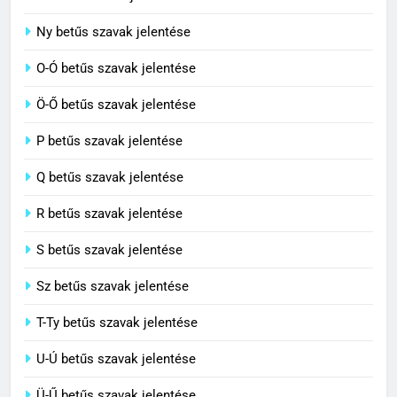
7
Ny betűs szavak jelentése
Céltudatos jelentése
O-Ó betűs szavak jelentése
C BETŰS SZAVAK JELENTÉSE
Ö-Ő betűs szavak jelentése
8
P betűs szavak jelentése
Centenárium jelentése
Q betűs szavak jelentése
C BETŰS SZAVAK JELENTÉSE
R betűs szavak jelentése
S betűs szavak jelentése
Sz betűs szavak jelentése
T-Ty betűs szavak jelentése
U-Ú betűs szavak jelentése
Ü-Ű betűs szavak jelentése