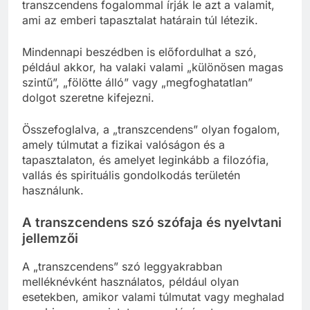
transzcendens fogalommal írják le azt a valamit,
ami az emberi tapasztalat határain túl létezik.
Mindennapi beszédben is előfordulhat a szó,
például akkor, ha valaki valami „különösen magas
szintű”, „fölötte álló” vagy „megfoghatatlan”
dolgot szeretne kifejezni.
Összefoglalva, a „transzcendens” olyan fogalom,
amely túlmutat a fizikai valóságon és a
tapasztalaton, és amelyet leginkább a filozófia,
vallás és spirituális gondolkodás területén
használunk.
A transzcendens szó szófaja és nyelvtani
jellemzői
A „transzcendens” szó leggyakrabban
melléknévként használatos, például olyan
esetekben, amikor valami túlmutat vagy meghalad