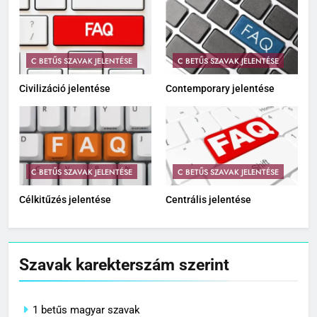
C BETŰS SZAVAK JELENTÉSE
C BETŰS SZAVAK JELENTÉSE
Civilizáció jelentése
Contemporary jelentése
C BETŰS SZAVAK JELENTÉSE
C BETŰS SZAVAK JELENTÉSE
Célkitűzés jelentése
Centrális jelentése
Szavak karekterszám szerint
1 betűs magyar szavak