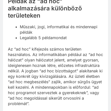
Példák az “ad hoc”
alkalmazására különböző
területeken
Műszaki, jogi, informatikai és mindennapi
példák
Legalább 5 példamondat
Az “ad hoc” kifejezés számos területen
használatos. Az informatikában például az “ad hoc
hálózat” olyan hálózatot jelent, amelyet gyorsan,
ideiglenesen hoznak létre, előzetes infrastruktúra
nélkül. A jogban “ad hoc bizottságot” alakítanak ki
egy konkrét ügy kivizsgálására. Az üzleti életben
“ad hoc megbeszélés” zajlik, amikor sürgős ügyet
kell kezelni. A mindennapokban is előfordul: “ad
hoc programot szerveztek a gyerekeknek”, vagy
“ad hoc megoldással sikerült orvosolni a
problémát”.