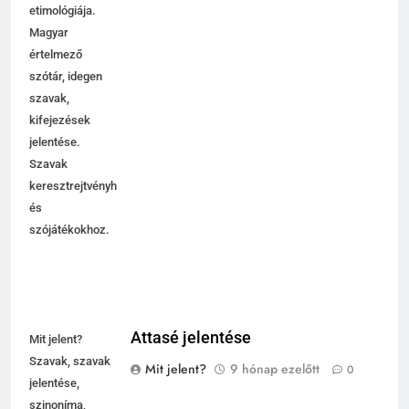
etimológiája.
Magyar
értelmező
szótár, idegen
szavak,
kifejezések
jelentése.
Szavak
keresztrejtvényhez
és
szójátékokhoz.
Attasé jelentése
Mit jelent?
Szavak, szavak
Mit jelent?
9 hónap ezelőtt
0
jelentése,
szinoníma,