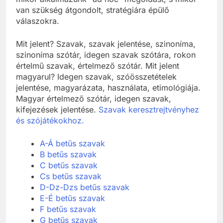
van szükség átgondolt, stratégiára épülő
válaszokra.
Mit jelent? Szavak, szavak jelentése, szinoníma,
szinoníma szótár, idegen szavak szótára, rokon
értelmű szavak, értelmező szótár. Mit jelent
magyarul? Idegen szavak, szóösszetételek
jelentése, magyarázata, használata, etimológiája.
Magyar értelmező szótár, idegen szavak,
kifejezések jelentése.
Szavak keresztrejtvényhez
és szójátékokhoz.
A-Á betűs szavak
B betűs szavak
C betűs szavak
Cs betűs szavak
D-Dz-Dzs betűs szavak
E-É betűs szavak
F betűs szavak
G betűs szavak