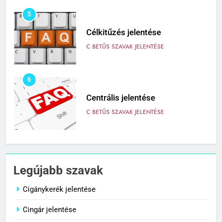
5
Célkitűzés jelentése
C BETŰS SZAVAK JELENTÉSE
6
Centrális jelentése
C BETŰS SZAVAK JELENTÉSE
7
Céltudatos jelentése
Legújabb szavak
C BETŰS SZAVAK JELENTÉSE
Cigánykerék jelentése
Cingár jelentése
8