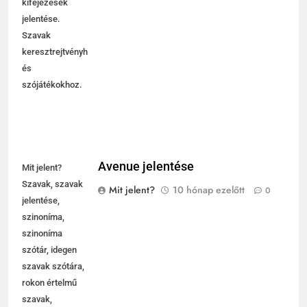
kifejezések
jelentése.
Szavak
keresztrejtvényhez
és
szójátékokhoz.
Avenue jelentése
Mit jelent?
Szavak, szavak
Mit jelent?
10 hónap ezelőtt
0
jelentése,
szinoníma,
szinoníma
szótár, idegen
szavak szótára,
rokon értelmű
szavak,