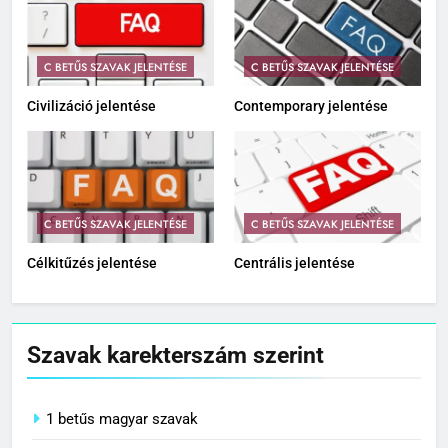
C BETŰS SZAVAK JELENTÉSE
C BETŰS SZAVAK JELENTÉSE
Civilizáció jelentése
Contemporary jelentése
C BETŰS SZAVAK JELENTÉSE
C BETŰS SZAVAK JELENTÉSE
Célkitűzés jelentése
Centrális jelentése
Szavak karekterszám szerint
1 betűs magyar szavak