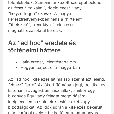
toldalékoljuk. Szinonimái között szerepel például
az “eseti”, “alkalmi”, “ideiglenes”, vagy
“helyzetfüggő” szavak. A magyar
keresztrejtvényekben néha a “hirtelen”,
“ötletszerű”, “rendkívüli” jelentésű
meghatározásoknál keresik.
Az “ad hoc” eredete és
történelmi háttere
Latin eredet, jelentéstartalom
Hogyan terjedt el a magyarban
Az “ad hoc” kifejezés latinul szó szerint azt jelenti:
“ehhez”, “erre”. Az ókori Rómában jogi, politikai és
katonai szövegekben használták, amikor egy
bizonyos ügy vagy feladat megoldására
ideiglenesen hoztak létre testületeket vagy
bizottságokat. Az idők során a kifejezés bekerült
más európai nyelvekbe is, főleg a tudományos,