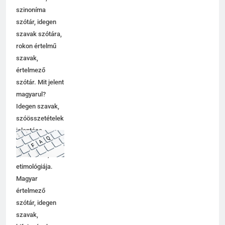
szinoníma
szótár, idegen
szavak szótára,
rokon értelmű
szavak,
értelmező
szótár. Mit jelent
magyarul?
Idegen szavak,
szóösszetételek
jelentése,
magyarázata,
használata,
etimológiája.
Magyar
értelmező
szótár, idegen
szavak,