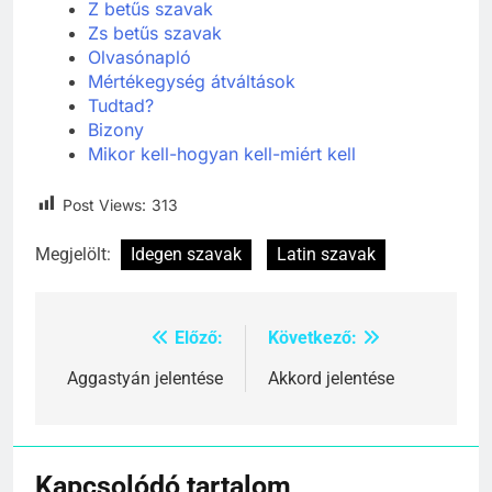
Z betűs szavak
Zs betűs szavak
Olvasónapló
Mértékegység átváltások
Tudtad?
Bizony
Mikor kell-hogyan kell-miért kell
Post Views:
313
Megjelölt:
Idegen szavak
Latin szavak
Előző:
Következő:
Bejegyzés
navigáció
Aggastyán jelentése
Akkord jelentése
Kapcsolódó tartalom