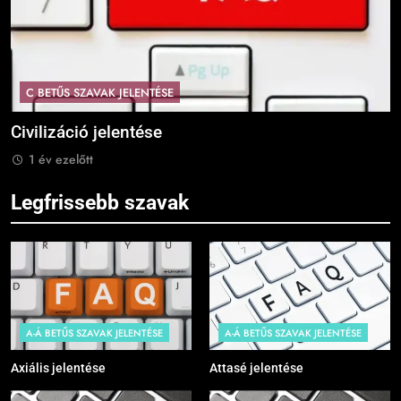
C BETŰS SZAVAK JELENTÉSE
Civilizáció jelentése
C
1 év ezelőtt
Legfrissebb szavak
A-Á BETŰS SZAVAK JELENTÉSE
A-Á BETŰS SZAVAK JELENTÉSE
Axiális jelentése
Attasé jelentése