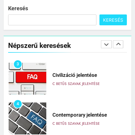
C BETŰS SZAVAK JELENTÉSE
Keresés
KERESÉS
2
Cingár jelentése
Népszerű keresések
C BETŰS SZAVAK JELENTÉSE
3
Civilizáció jelentése
C BETŰS SZAVAK JELENTÉSE
4
Contemporary jelentése
C BETŰS SZAVAK JELENTÉSE