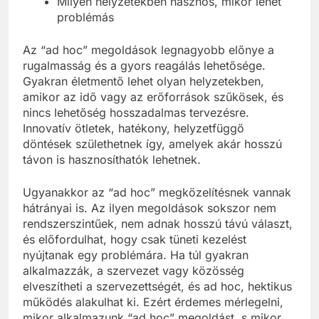
Milyen helyzetekben hasznos, mikor lehet
problémás
Az “ad hoc” megoldások legnagyobb előnye a
rugalmasság és a gyors reagálás lehetősége.
Gyakran életmentő lehet olyan helyzetekben,
amikor az idő vagy az erőforrások szűkösek, és
nincs lehetőség hosszadalmas tervezésre.
Innovatív ötletek, hatékony, helyzetfüggő
döntések születhetnek így, amelyek akár hosszú
távon is hasznosíthatók lehetnek.
Ugyanakkor az “ad hoc” megközelítésnek vannak
hátrányai is. Az ilyen megoldások sokszor nem
rendszerszintűek, nem adnak hosszú távú választ,
és előfordulhat, hogy csak tüneti kezelést
nyújtanak egy problémára. Ha túl gyakran
alkalmazzák, a szervezet vagy közösség
elveszítheti a szervezettségét, és ad hoc, hektikus
működés alakulhat ki. Ezért érdemes mérlegelni,
mikor alkalmazunk “ad hoc” megoldást, s mikor