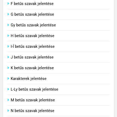
F betűs szavak jelentése
G betűs szavak jelentése
4
Contemporary jelentése
Gy betűs szavak jelentése
C BETŰS SZAVAK JELENTÉSE
H betűs szavak jelentése
I-Í betűs szavak jelentése
5
J betűs szavak jelentése
Célkitűzés jelentése
C BETŰS SZAVAK JELENTÉSE
K betűs szavak jelentése
Karakterek jelentése
6
L-Ly betűs szavak jelentése
Centrális jelentése
M betűs szavak jelentése
C BETŰS SZAVAK JELENTÉSE
N betűs szavak jelentése