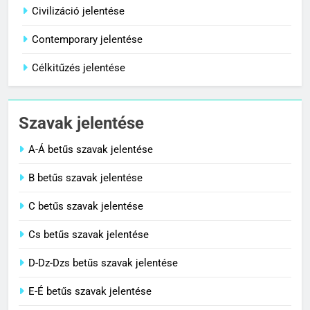
Centenárium jelentése
Civilizáció jelentése
C BETŰS SZAVAK JELENTÉSE
Contemporary jelentése
Célkitűzés jelentése
1
Cigánykerék jelentése
Szavak jelentése
C BETŰS SZAVAK JELENTÉSE
A-Á betűs szavak jelentése
2
B betűs szavak jelentése
Cingár jelentése
C betűs szavak jelentése
C BETŰS SZAVAK JELENTÉSE
Cs betűs szavak jelentése
3
D-Dz-Dzs betűs szavak jelentése
Civilizáció jelentése
E-É betűs szavak jelentése
C BETŰS SZAVAK JELENTÉSE