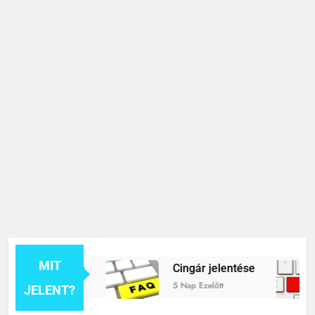
MIT
k jelentése
Cingár jelentése
5 Nap Ezelőtt
JELENT?