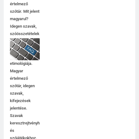
értelmező
szótár. Mit jelent
magyarul?
Idegen szavak,
szóösszetételek
jelentése,
magyarázata,
használata,
etimológiája.
Magyar
értelmező
szótár, idegen
szavak,
kifejezések
jelentése.
Szavak
keresztrejtvényhez
és
szójátékokhoz.