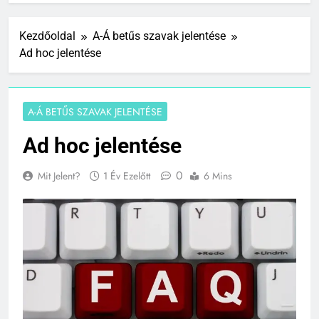
Kezdőoldal
A-Á betűs szavak jelentése
Ad hoc jelentése
A-Á BETŰS SZAVAK JELENTÉSE
Ad hoc jelentése
0
Mit Jelent?
1 Év Ezelőtt
6 Mins