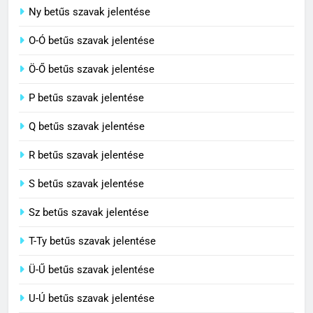
7
Ny betűs szavak jelentése
Céltudatos jelentése
O-Ó betűs szavak jelentése
C BETŰS SZAVAK JELENTÉSE
Ö-Ő betűs szavak jelentése
8
P betűs szavak jelentése
Centenárium jelentése
Q betűs szavak jelentése
C BETŰS SZAVAK JELENTÉSE
R betűs szavak jelentése
S betűs szavak jelentése
Sz betűs szavak jelentése
T-Ty betűs szavak jelentése
Ü-Ű betűs szavak jelentése
U-Ú betűs szavak jelentése