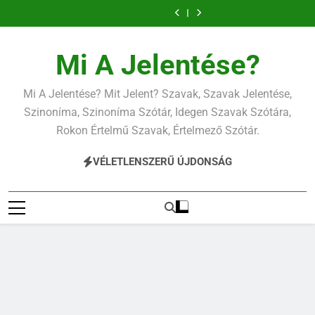
Ugrás
a
tartalomra
Mi A Jelentése?
Mi A Jelentése? Mit Jelent? Szavak, Szavak Jelentése,
Szinoníma, Szinoníma Szótár, Idegen Szavak Szótára,
Rokon Értelmű Szavak, Értelmező Szótár.
VÉLETLENSZERŰ ÚJDONSÁG