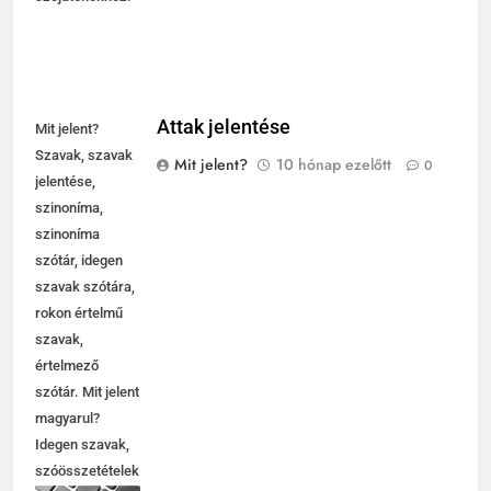
Attak jelentése
Mit jelent?
Szavak, szavak
Mit jelent?
10 hónap ezelőtt
0
jelentése,
szinoníma,
szinoníma
szótár, idegen
szavak szótára,
rokon értelmű
szavak,
5
értelmező
Célkitűzés jelentése
szótár. Mit jelent
C BETŰS SZAVAK JELENTÉSE
magyarul?
Idegen szavak,
szóösszetételek