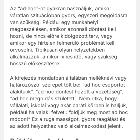
Az “ad hoc”-ot gyakran használjuk, amikor
váratlan szituációban gyors, egyszeri megoldásra
van szükség. Például egy munkahelyi
megbeszélésen, amikor azonnali döntést kell
hozni, de nincs előre kidolgozott terv, vagy
amikor egy hirtelen felmerülő problémát kell
orvosolni. Tipikusan olyan helyzetekben
alkalmazzuk, amikor nincs idő, vagy szükség
hosszú előkészítésre.
A kifejezés mondatban általában melléknévi vagy
határozószói szerepet tölt be: “ad hoc csoportot
alakítunk”, “ad hoc döntést hozott a vezetőség”,
“ad hoc megoldás született”. Nem ritka, hogy
vállalati, iskolai vagy akár baráti körben is halljuk,
például ha valaki felveti: “oldjuk meg most ad hoc
módon!” Ez a rugalmasságot, gyors reagálást és
az adott helyzethez való alkalmazkodást jelenti.