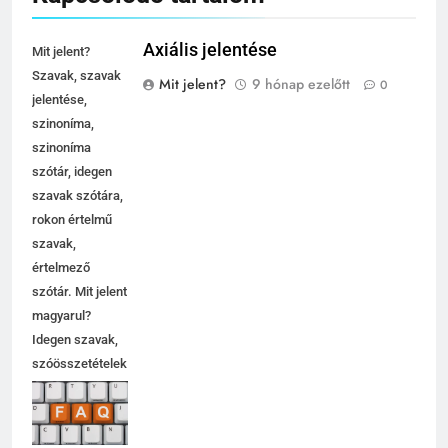
Axiális jelentése
Mit jelent?
Szavak, szavak
Mit jelent?
9 hónap ezelőtt
0
jelentése,
szinoníma,
szinoníma
szótár, idegen
szavak szótára,
rokon értelmű
szavak,
értelmező
szótár. Mit jelent
magyarul?
Idegen szavak,
szóösszetételek
jelentése,
magyarázata,
használata,