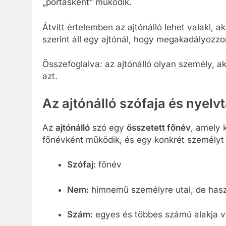
„portásként” működik.
Átvitt értelemben az ajtónálló lehet valaki, 
szerint áll egy ajtónál, hogy megakadályozzon
Összefoglalva: az ajtónálló olyan személy, aki
azt.
Az ajtónálló szófaja és nyelvt
Az
ajtónálló
szó egy
összetett főnév
, amely k
főnévként működik, és egy konkrét személyt je
Szófaj:
főnév
Nem:
hímnemű személyre utal, de haszn
Szám:
egyes és többes számú alakja 