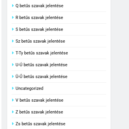
Q betűs szavak jelentése
R betűs szavak jelentése
S betűs szavak jelentése
Sz betűs szavak jelentése
T-Ty betűs szavak jelentése
U-Ú betűs szavak jelentése
Ü-Ű betűs szavak jelentése
Uncategorized
V betűs szavak jelentése
Z betűs szavak jelentése
Zs betűs szavak jelentése