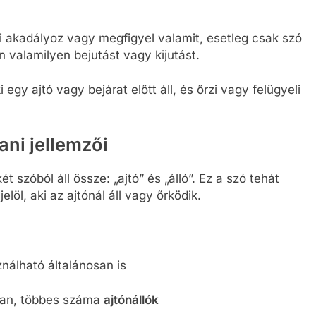
aki akadályoz vagy megfigyel valamit, esetleg csak szó
 valamilyen bejutást vagy kijutást.
 egy ajtó vagy bejárat előtt áll, és őrzi vagy felügyeli
ani jellemzői
ét szóból áll össze: „ajtó” és „álló”. Ez a szó tehát
löl, aki az ajtónál áll vagy őrködik.
álható általánosan is
van, többes száma
ajtónállók