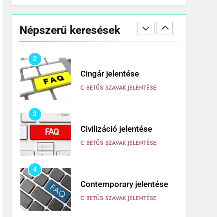
1
Cigánykerék jelentése
Népszerű keresések
C BETŰS SZAVAK JELENTÉSE
2
Cingár jelentése
C BETŰS SZAVAK JELENTÉSE
3
Civilizáció jelentése
C BETŰS SZAVAK JELENTÉSE
4
Contemporary jelentése
C BETŰS SZAVAK JELENTÉSE