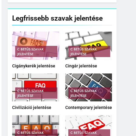
Legfrissebb szavak jelentése
C BETŰS SZAVAK
C BETŰS SZAVAK
JELENTÉSE
JELENTÉSE
Cigánykerék jelentése
Cingár jelentése
C BETŰS SZAVAK
C BETŰS SZAVAK
JELENTÉSE
JELENTÉSE
Civilizáció jelentése
Contemporary jelentése
C BETŰS SZAVAK
C BETŰS SZAVAK