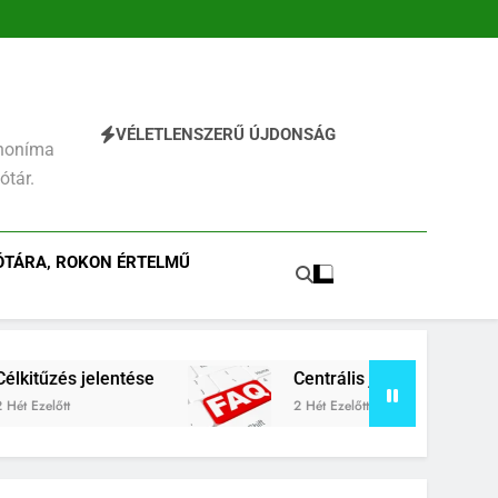
VÉLETLENSZERŰ ÚJDONSÁG
inoníma
ótár.
ZÓTÁRA, ROKON ÉRTELMŰ
entése
Centrális jelentése
Cél
2 Hét Ezelőtt
3 Hé
5