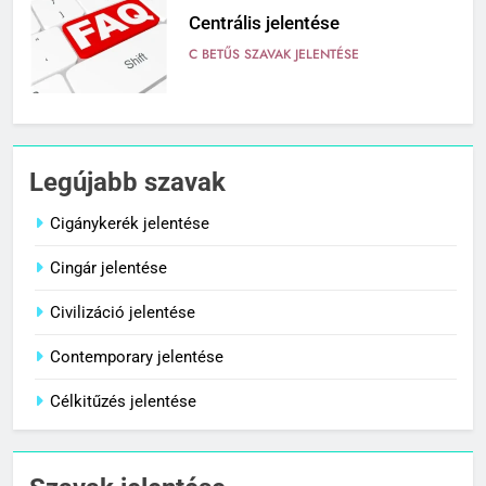
Centrális jelentése
C BETŰS SZAVAK JELENTÉSE
7
Céltudatos jelentése
Legújabb szavak
C BETŰS SZAVAK JELENTÉSE
Cigánykerék jelentése
Cingár jelentése
8
Centenárium jelentése
Civilizáció jelentése
C BETŰS SZAVAK JELENTÉSE
Contemporary jelentése
Célkitűzés jelentése
1
Cigánykerék jelentése
C BETŰS SZAVAK JELENTÉSE