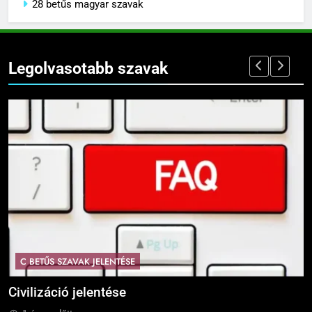
28 betűs magyar szavak
Legolvasotabb szavak
C BETŰS SZAVAK JELENTÉSE
Civilizáció jelentése
C