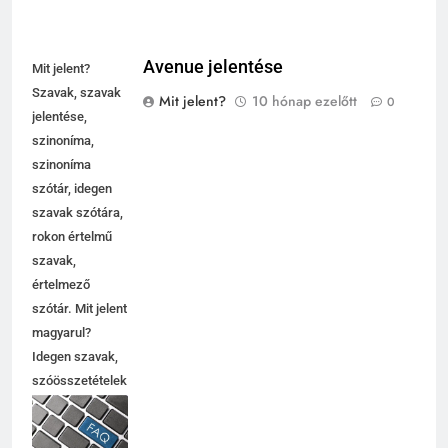
Avenue jelentése
Mit jelent?
Szavak, szavak
Mit jelent?
10 hónap ezelőtt
0
jelentése,
szinoníma,
szinoníma
szótár, idegen
szavak szótára,
rokon értelmű
szavak,
értelmező
szótár. Mit jelent
magyarul?
Idegen szavak,
szóösszetételek
jelentése,
magyarázata,