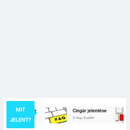
MIT
k jelentése
Cingár jelentése
5 Nap Ezelőtt
JELENT?