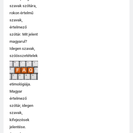
szavak szótára,
rokon értelmű
szavak,
értelmező
szótár. Mit jelent
magyarul?
Idegen szavak,
szóösszetételek
jelentése,
magyarázata,
használata,
etimológiája.
Magyar
értelmező
szótár, idegen
szavak,
kifejezések
jelentése.