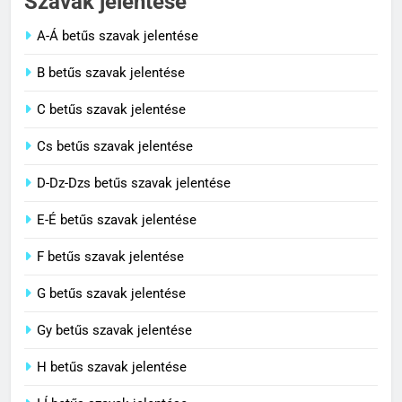
Szavak jelentése
A-Á betűs szavak jelentése
2
B betűs szavak jelentése
Cingár jelentése
C betűs szavak jelentése
C BETŰS SZAVAK JELENTÉSE
Cs betűs szavak jelentése
3
D-Dz-Dzs betűs szavak jelentése
Civilizáció jelentése
E-É betűs szavak jelentése
C BETŰS SZAVAK JELENTÉSE
F betűs szavak jelentése
G betűs szavak jelentése
4
Contemporary jelentése
Gy betűs szavak jelentése
C BETŰS SZAVAK JELENTÉSE
H betűs szavak jelentése