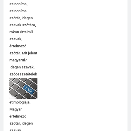
szinoníma,
szinoníma
szótár, idegen
szavak szótára,
rokon értelmű
szavak,
5
értelmező
Célkitűzés jelentése
szótár. Mit jelent
C BETŰS SZAVAK JELENTÉSE
magyarul?
Idegen szavak,
szóösszetételek
6
jelentése,
magyarázata,
Centrális jelentése
használata,
C BETŰS SZAVAK JELENTÉSE
etimológiája.
Magyar
értelmező
7
szótár, idegen
Céltudatos jelentése
szavak,