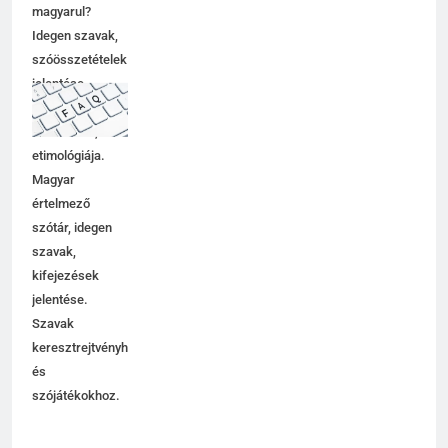
magyarul?
Idegen szavak,
szóösszetételek
jelentése,
magyarázata,
használata,
etimológiája.
Magyar
értelmező
szótár, idegen
szavak,
kifejezések
jelentése.
Szavak
keresztrejtvényhez
és
szójátékokhoz.