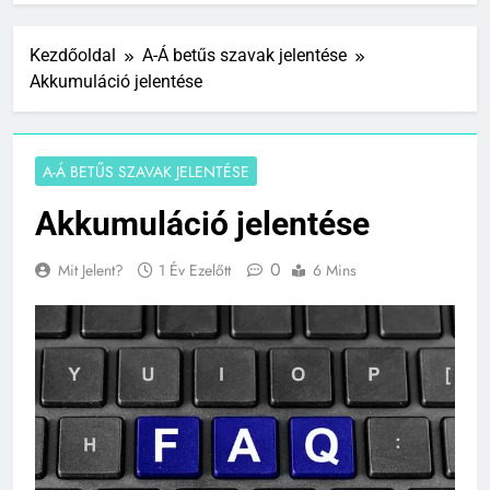
Kezdőoldal
A-Á betűs szavak jelentése
Akkumuláció jelentése
A-Á BETŰS SZAVAK JELENTÉSE
Akkumuláció jelentése
0
Mit Jelent?
1 Év Ezelőtt
6 Mins