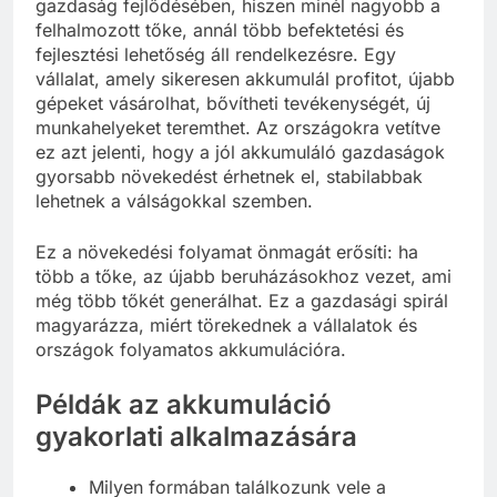
gazdaság fejlődésében, hiszen minél nagyobb a
felhalmozott tőke, annál több befektetési és
fejlesztési lehetőség áll rendelkezésre. Egy
vállalat, amely sikeresen akkumulál profitot, újabb
gépeket vásárolhat, bővítheti tevékenységét, új
munkahelyeket teremthet. Az országokra vetítve
ez azt jelenti, hogy a jól akkumuláló gazdaságok
gyorsabb növekedést érhetnek el, stabilabbak
lehetnek a válságokkal szemben.
Ez a növekedési folyamat önmagát erősíti: ha
több a tőke, az újabb beruházásokhoz vezet, ami
még több tőkét generálhat. Ez a gazdasági spirál
magyarázza, miért törekednek a vállalatok és
országok folyamatos akkumulációra.
Példák az akkumuláció
gyakorlati alkalmazására
Milyen formában találkozunk vele a