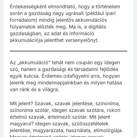
Érdekességként elmondható, hogy a történelem
során a gazdaság nagy ugrásait (például ipari
forradalom) mindig jelentős akkumulációs
folyamatok előzték meg. Ma is, a digitális
gazdaságban, az adat és információ
akkumulációja jelenthet versenyelőnyt.
Az „akkumuláció” tehát nem csupán egy idegen
szó, hanem a gazdasági és társadalmi fejlődés
egyik kulcsa. Érdemes odafigyelni arra, hogyan
jelenik meg mindennapjainkban és milyen hatása
van ránk és a világra.
Mit jelent? Szavak, szavak jelentése, szinoníma,
szinoníma szótár, idegen szavak szótára, rokon
értelmű szavak, értelmező szótár. Mit jelent
magyarul? Idegen szavak, szóösszetételek
jelentése, magyarázata, használata, etimológiája.
Magyar értelmező szótár, idegen szavak,