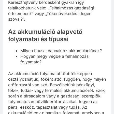
Keresztrejtvény kérdésként gyakran így
találkozhatunk vele: „Felhalmozás gazdasági
értelemben?” vagy „Tőkenövekedés idegen
szóval?”.
Az akkumuláció alapvető
folyamatai és típusai
Milyen típusai vannak az akkumulációnak?
Hogyan megy végbe a felhalmozás
folyamata?
Az akkumuláció folyamatát többféleképpen
osztályozhatjuk, főként attól függően, hogy milyen
erőforrásról van szó. Beszélhetünk pénzügyi,
tőke-, tudás- vagy termelési akkumulációról. Ezek
során a társadalom vagy a gazdasági szereplők
folyamatosan bővítik erőforrásaikat, legyen az
pénz, eszköz, tapasztalat vagy tudás. Az
akkumuláció egy dinamikus folyamat, amelyben a