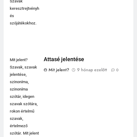
Szavak
keresztrejtvényhez
és
szójátékokhoz.
Attasé jelentése
Mit jelent?
Szavak, szavak
Mit jelent?
9 hónap ezelőtt
0
jelentése,
szinoníma,
szinoníma
szótár, idegen
szavak szótára,
rokon értelmű
szavak,
értelmező
szótár. Mit jelent