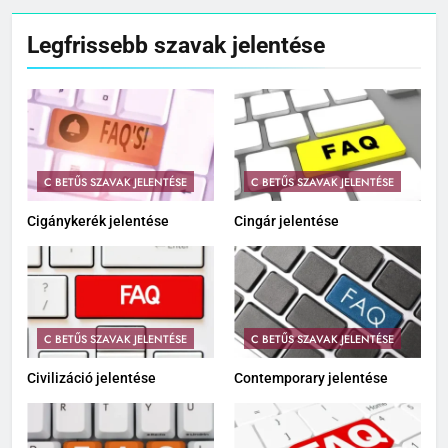
Legfrissebb szavak jelentése
C BETŰS SZAVAK JELENTÉSE
C BETŰS SZAVAK JELENTÉSE
Cigánykerék jelentése
Cingár jelentése
C BETŰS SZAVAK JELENTÉSE
C BETŰS SZAVAK JELENTÉSE
Civilizáció jelentése
Contemporary jelentése