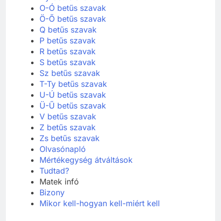
O-Ó betűs szavak
Ö-Ő betűs szavak
Q betűs szavak
P betűs szavak
R betűs szavak
S betűs szavak
Sz betűs szavak
T-Ty betűs szavak
U-Ú betűs szavak
Ü-Ű betűs szavak
V betűs szavak
Z betűs szavak
Zs betűs szavak
Olvasónapló
Mértékegység átváltások
Tudtad?
Matek infó
Bizony
Mikor kell-hogyan kell-miért kell