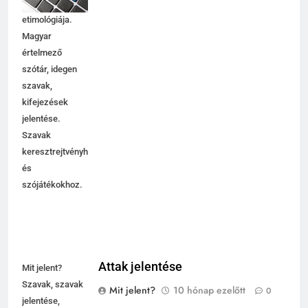
használata,
etimológiája.
Magyar
értelmező
szótár, idegen
szavak,
kifejezések
jelentése.
Szavak
keresztrejtvényhez
és
szójátékokhoz.
Attak jelentése
Mit jelent?
Szavak, szavak
Mit jelent?
10 hónap ezelőtt
0
jelentése,