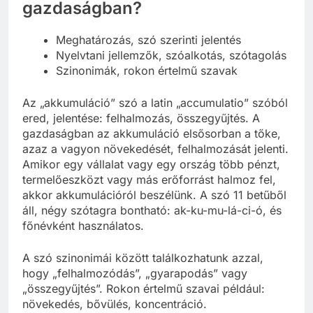
gazdaságban?
Meghatározás, szó szerinti jelentés
Nyelvtani jellemzők, szóalkotás, szótagolás
Szinonimák, rokon értelmű szavak
Az „akkumuláció” szó a latin „accumulatio” szóból
ered, jelentése: felhalmozás, összegyűjtés. A
gazdaságban az akkumuláció elsősorban a tőke,
azaz a vagyon növekedését, felhalmozását jelenti.
Amikor egy vállalat vagy egy ország több pénzt,
termelőeszközt vagy más erőforrást halmoz fel,
akkor akkumulációról beszélünk. A szó 11 betűből
áll, négy szótagra bontható: ak-ku-mu-lá-ci-ó, és
főnévként használatos.
A szó szinonimái között találkozhatunk azzal,
hogy „felhalmozódás”, „gyarapodás” vagy
„összegyűjtés”. Rokon értelmű szavai például:
növekedés, bővülés, koncentráció.