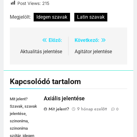
Post Views:
215
Megjelölt:
Idegen szavak
Latin szavak
Előző:
Következő:
Bejegyzés
navigáció
Aktualitás jelentése
Agitátor jelentése
Kapcsolódó tartalom
Axiális jelentése
Mit jelent?
Szavak, szavak
Mit jelent?
9 hónap ezelőtt
0
jelentése,
szinoníma,
szinoníma
szótár, idegen