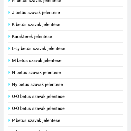
I-Í betűs szavak jelentése
5
J betűs szavak jelentése
Célkitűzés jelentése
C BETŰS SZAVAK JELENTÉSE
K betűs szavak jelentése
Karakterek jelentése
6
L-Ly betűs szavak jelentése
Centrális jelentése
M betűs szavak jelentése
C BETŰS SZAVAK JELENTÉSE
N betűs szavak jelentése
7
Ny betűs szavak jelentése
Céltudatos jelentése
O-Ó betűs szavak jelentése
C BETŰS SZAVAK JELENTÉSE
Ö-Ő betűs szavak jelentése
8
P betűs szavak jelentése
Centenárium jelentése