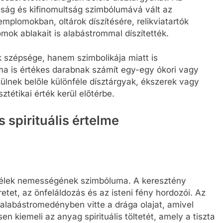
ság és kifinomultság szimbólumává vált az
mplomokban, oltárok díszítésére, relikviatartók
mok ablakait is alabástrommal díszítették.
 szépsége, hanem szimbolikája miatt is
ma is értékes darabnak számít egy-egy ókori vagy
ülnek belőle különféle dísztárgyak, ékszerek vagy
tétikai érték kerül előtérbe.
 spirituális értelme
 lélek nemességének szimbóluma. A keresztény
t, az önfeláldozás és az isteni fény hordozói. Az
 alabástromedényben vitte a drága olajat, amivel
 kiemeli az anyag spirituális töltetét, amely a tiszta