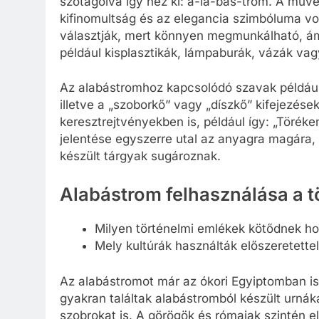
szótagolva így néz ki: a-la-bás-trom. A művé
kifinomultság és az elegancia szimbóluma vo
választják, mert könnyen megmunkálható, ám
például kisplasztikák, lámpaburák, vázák vag
Az alabástromhoz kapcsolódó szavak például:
illetve a „szoborkő” vagy „díszkő” kifejezések
keresztrejtvényekben is, például így: „Törék
jelentése egyszerre utal az anyagra magára, 
készült tárgyak sugároznak.
Alabástrom felhasználása a 
Milyen történelmi emlékek kötődnek h
Mely kultúrák használták előszeretette
Az alabástromot már az ókori Egyiptomban is
gyakran találtak alabástromból készült urnáka
szobrokat is. A görögök és rómaiak szintén el