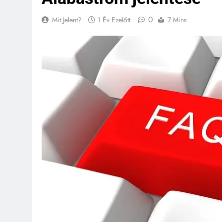
0
Mit Jelent?
1 Év Ezelőtt
7 Mins