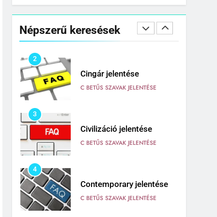
1
Cigánykerék jelentése
Népszerű keresések
C BETŰS SZAVAK JELENTÉSE
2
Cingár jelentése
C BETŰS SZAVAK JELENTÉSE
3
Civilizáció jelentése
C BETŰS SZAVAK JELENTÉSE
4
Contemporary jelentése
C BETŰS SZAVAK JELENTÉSE