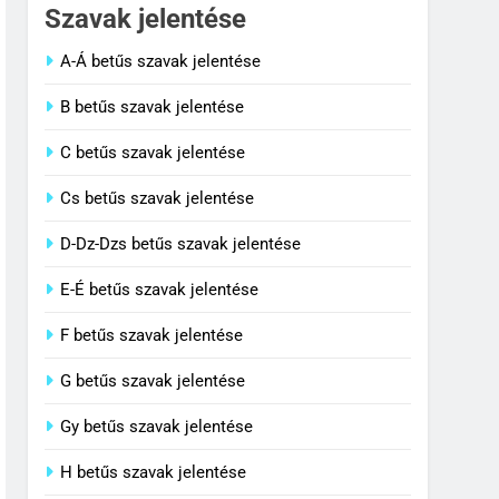
Szavak jelentése
1
Cigánykerék jelentése
A-Á betűs szavak jelentése
C BETŰS SZAVAK JELENTÉSE
B betűs szavak jelentése
C betűs szavak jelentése
2
Cingár jelentése
Cs betűs szavak jelentése
C BETŰS SZAVAK JELENTÉSE
D-Dz-Dzs betűs szavak jelentése
3
E-É betűs szavak jelentése
Civilizáció jelentése
F betűs szavak jelentése
C BETŰS SZAVAK JELENTÉSE
G betűs szavak jelentése
4
Gy betűs szavak jelentése
Contemporary jelentése
H betűs szavak jelentése
C BETŰS SZAVAK JELENTÉSE