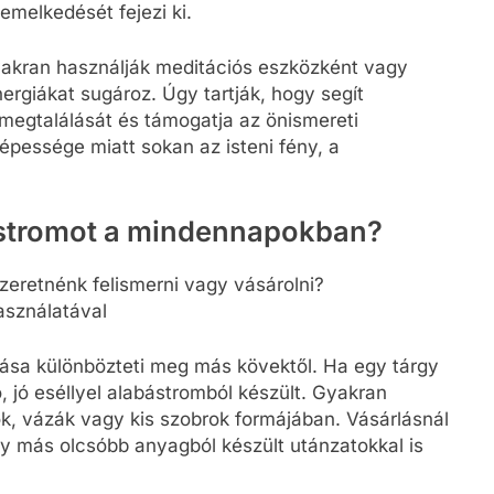
emelkedését fejezi ki.
yakran használják meditációs eszközként vagy
rgiákat sugároz. Úgy tartják, hogy segít
ke megtalálását és támogatja az önismereti
épessége miatt sokan az isteni fény, a
ástromot a mindennapokban?
szeretnénk felismerni vagy vásárolni?
asználatával
ása különbözteti meg más kövektől. Ha egy tárgy
 jó eséllyel alabástromból készült. Gyakran
ók, vázák vagy kis szobrok formájában. Vásárlásnál
y más olcsóbb anyagból készült utánzatokkal is