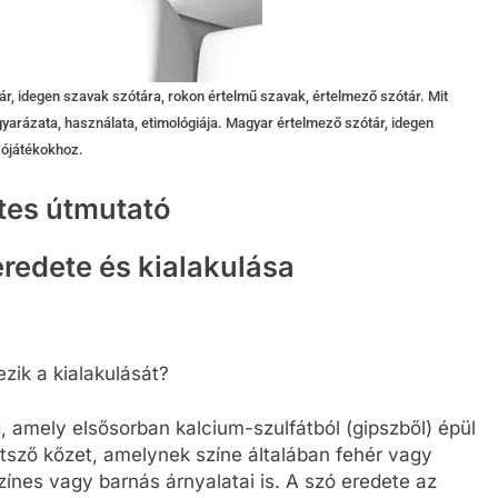
ár, idegen szavak szótára, rokon értelmű szavak, értelmező szótár. Mit
yarázata, használata, etimológiája. Magyar értelmező szótár, idegen
zójátékokhoz.
etes útmutató
redete és kialakulása
zik a kialakulását?
 amely elsősorban kalcium-szulfátból (gipszből) épül
etsző kőzet, amelynek színe általában fehér vagy
ínes vagy barnás árnyalatai is. A szó eredete az