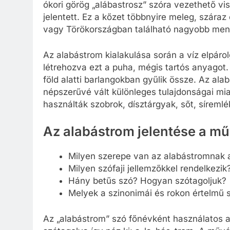
ókori görög „alábastrosz” szóra vezethető vis
jelentett. Ez a kőzet többnyire meleg, szára
vagy Törökországban található nagyobb men
Az alabástrom kialakulása során a víz elpáro
létrehozva ezt a puha, mégis tartós anyagot
föld alatti barlangokban gyűlik össze. Az al
népszerűvé vált különleges tulajdonságai mia
használták szobrok, dísztárgyak, sőt, síremlé
Az alabástrom jelentése a m
Milyen szerepe van az alabástromnak
Milyen szófaji jellemzőkkel rendelkezik
Hány betűs szó? Hogyan szótagoljuk?
Melyek a szinonimái és rokon értelmű 
Az „alabástrom” szó főnévként használatos a