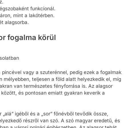
z.
dégszobaként funkcionál.
ron, mint a lakótérben.
t alagsorba.
or fogalma körül
solatban
 pincével vagy a szuterénnel, pedig ezek a fogalmak
 mélyebben, teljesen a föld alatt helyezkedik el, míg
gyakran van természetes fényforrása is. Az alagsor
 között, és pontosan emiatt gyakran keverik a
„alá” igéből és a „sor” főnévből tevődik össze,
lhelyezkedő részről van szó. A szó magyar eredetű, és
ban a városi polgári építészetben. Az alagsor tehát