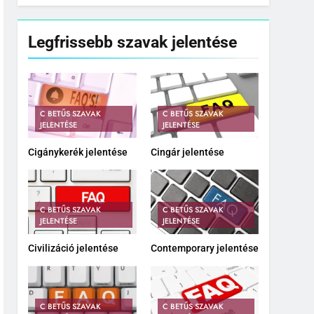
Legfrissebb szavak jelentése
C BETŰS SZAVAK
C BETŰS SZAVAK
JELENTÉSE
JELENTÉSE
Cigánykerék jelentése
Cingár jelentése
C BETŰS SZAVAK
C BETŰS SZAVAK
JELENTÉSE
JELENTÉSE
Civilizáció jelentése
Contemporary jelentése
C BETŰS SZAVAK
C BETŰS SZAVAK