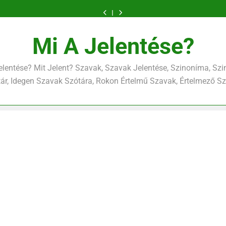
Contemporary
Cigánykerék
Cingár
Civilizáció
Contemporary
Cigánykerék
Cingár
jelentése
jelentése
jelentése
jelentése
jelentése
jelentése
jelentése
Civilizáció
Contemporary
jelentése
jelentése
Mi A Jelentése?
elentése? Mit Jelent? Szavak, Szavak Jelentése, Szinoníma, Sz
ár, Idegen Szavak Szótára, Rokon Értelmű Szavak, Értelmező Sz