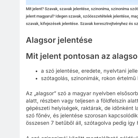
Mit jelent? Szavak, szavak jelentése, szinoníma, szinoníma szót
jelent magyarul? Idegen szavak, szóösszetételek jelentése, mag
szavak, kifejezések jelentése. Szavak keresztrejtvényhez és s
Alagsor jelentése
Mit jelent pontosan az alagso
a szó jelentése, eredete, nyelvtani jell
szótagolás, szinonimák, rokon értelmű 
Az „alagsor” szó a magyar nyelvben elsősorban
alatt, részben vagy teljesen a földfelszín ala
gépészeti helyiségek, raktárak, de időnként l
szó főnév, és jelentése szorosan kapcsolódik
összesen 7 betűből áll, szótagolva pedig így 