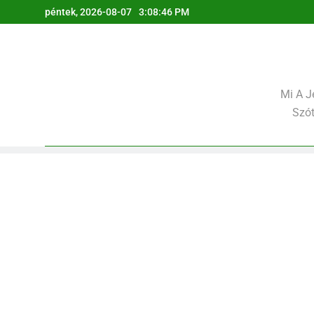
Ugrás
péntek, 2026-08-07
3:08:47 PM
a
tartalomra
Mi A J
Szót