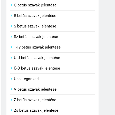
Q betűs szavak jelentése
R betűs szavak jelentése
S betűs szavak jelentése
Sz betűs szavak jelentése
T-Ty betűs szavak jelentése
U-Ú betűs szavak jelentése
Ü-Ű betűs szavak jelentése
Uncategorized
V betűs szavak jelentése
Z betűs szavak jelentése
Zs betűs szavak jelentése