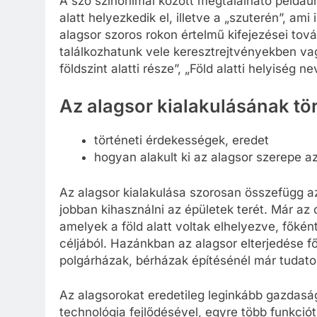
A szó szinonimái között megtalálható például
alatt helyezkedik el, illetve a „szuterén”, ami
alagsor szoros rokon értelmű kifejezései továb
találkozhatunk vele keresztrejtvényekben va
földszint alatti része”, „Föld alatti helyiség ne
Az alagsor kialakulásának tör
történeti érdekességek, eredet
hogyan alakult ki az alagsor szerepe a
Az alagsor kialakulása szorosan összefügg a
jobban kihasználni az épületek terét. Már az ó
amelyek a föld alatt voltak elhelyezve, főké
céljából. Hazánkban az alagsor elterjedése f
polgárházak, bérházak építésénél már tudatos
Az alagsorokat eredetileg leginkább gazdaság
technológia fejlődésével, egyre több funkciót