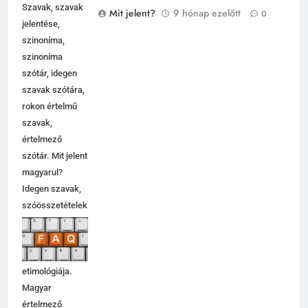
Szavak, szavak
Mit jelent?
9 hónap ezelőtt
0
jelentése,
szinoníma,
szinoníma
szótár, idegen
szavak szótára,
rokon értelmű
szavak,
értelmező
szótár. Mit jelent
magyarul?
Idegen szavak,
szóösszetételek
jelentése,
magyarázata,
használata,
etimológiája.
Magyar
értelmező