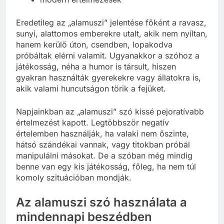
Eredetileg az „alamuszi” jelentése főként a ravasz,
sunyi, alattomos emberekre utalt, akik nem nyíltan,
hanem kerülő úton, csendben, lopakodva
próbáltak elérni valamit. Ugyanakkor a szóhoz a
játékosság, néha a humor is társult, hiszen
gyakran használták gyerekekre vagy állatokra is,
akik valami huncutságon törik a fejüket.
Napjainkban az „alamuszi” szó kissé pejoratívabb
értelmezést kapott. Legtöbbször negatív
értelemben használják, ha valaki nem őszinte,
hátsó szándékai vannak, vagy titokban próbál
manipulálni másokat. De a szóban még mindig
benne van egy kis játékosság, főleg, ha nem túl
komoly szituációban mondják.
Az alamuszi szó használata a
mindennapi beszédben