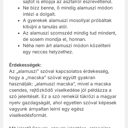
sajtot is ellopja az asztalról észrevétlenül.
Ne bízz benne, ő mindig alamuszi módon
intézi a dolgait.
A gyerekek alamuszi mosollyal próbáltak
kibújni a tanulás alól.
Az alamuszi szomszéd mindig tud mindent,
de sosem mondja el, honnan.
Néha nem árt alamuszi módon közelíteni
egy necces helyzethez.
Érdekességek:
Az „alamuszi” szóval kapcsolatos érdekesség,
hogy a „macska” szóval együtt gyakran
használják: „alamuszi macska”, mivel a macska
csendes, rejtőzködő viselkedése jól példázza a
szó jelentését. Ez a szó remekül tükrözi a magyar
nyelv gazdagságát, ahol egyetlen szóval képesek
vagyunk árnyaltan leírni egy egész
viselkedésformát.