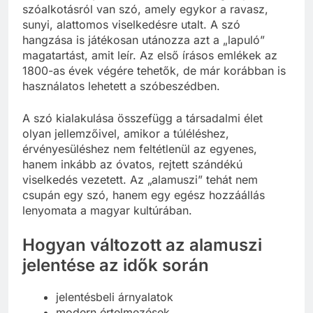
szóalkotásról van szó, amely egykor a ravasz,
sunyi, alattomos viselkedésre utalt. A szó
hangzása is játékosan utánozza azt a „lapuló”
magatartást, amit leír. Az első írásos emlékek az
1800-as évek végére tehetők, de már korábban is
használatos lehetett a szóbeszédben.
A szó kialakulása összefügg a társadalmi élet
olyan jellemzőivel, amikor a túléléshez,
érvényesüléshez nem feltétlenül az egyenes,
hanem inkább az óvatos, rejtett szándékú
viselkedés vezetett. Az „alamuszi” tehát nem
csupán egy szó, hanem egy egész hozzáállás
lenyomata a magyar kultúrában.
Hogyan változott az alamuszi
jelentése az idők során
jelentésbeli árnyalatok
modern értelmezések