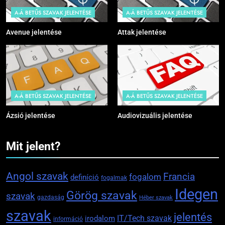
A-Á BETŰS SZAVAK JELENTÉSE
A-Á BETŰS SZAVAK JELENTÉSE
Avenue jelentése
Attak jelentése
A-Á BETŰS SZAVAK JELENTÉSE
A-Á BETŰS SZAVAK JELENTÉSE
Ázsió jelentése
Audiovizuális jelentése
Mit jelent?
Angol szavak
Francia
fogalom
definíció
fogalmak
Idegen
Görög szavak
szavak
gazdaság
Héber szavak
szavak
jelentés
IT/Tech szavak
irodalom
információ