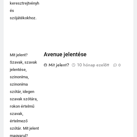
keresztrejtvényhez
és
szójátékokhoz.
Avenue jelentése
Mit jelent?
Szavak, szavak
Mit jelent?
10 hónap ezelőtt
0
jelentése,
szinoníma,
szinoníma
szótár, idegen
szavak szótára,
rokon értelmű
szavak,
értelmező
szótár. Mit jelent
magyarul?