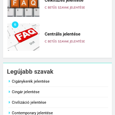
Célkitűzés jelentése
C BETŰS SZAVAK JELENTÉSE
6
Centrális jelentése
C BETŰS SZAVAK JELENTÉSE
7
Céltudatos jelentése
Legújabb szavak
C BETŰS SZAVAK JELENTÉSE
Cigánykerék jelentése
Cingár jelentése
8
Centenárium jelentése
Civilizáció jelentése
C BETŰS SZAVAK JELENTÉSE
Contemporary jelentése