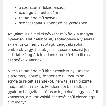
a szó szófaji tulajdonságai
szótagolás, betűszám
rokon értelmű szavak
szóhasználat különböző helyzetekben
Az „alamuszi” melléknévként működik a magyar
nyelvben. Hat betűből áll, szótagolása így alakul:
a-la-mus-zi (négy szótag). Leggyakrabban
emberek vagy állatok jellemzésére használjuk,
akik látszólag ártalmatlanok, de közben titkos
szándékaik vannak.
A szó rokon értelmű kifejezései: sunyi, ravasz,
alattomos, lapulós, fondorlatos. Ezek mind
egyfajta rejtett szándékot, nem teljesen őszinte
magatartást írnak le. Mindennapi beszédben
gyakran hangzik el tréfásan is, például egy családi
vacsorán, amikor valaki észrevétlenül elcsen egy
süteményt.