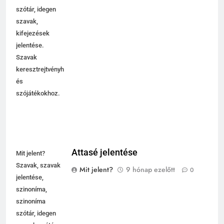
szótár, idegen
szavak,
kifejezések
jelentése.
Szavak
keresztrejtvényhez
és
szójátékokhoz.
Attasé jelentése
Mit jelent?
Szavak, szavak
Mit jelent?
9 hónap ezelőtt
0
jelentése,
szinoníma,
szinoníma
szótár, idegen