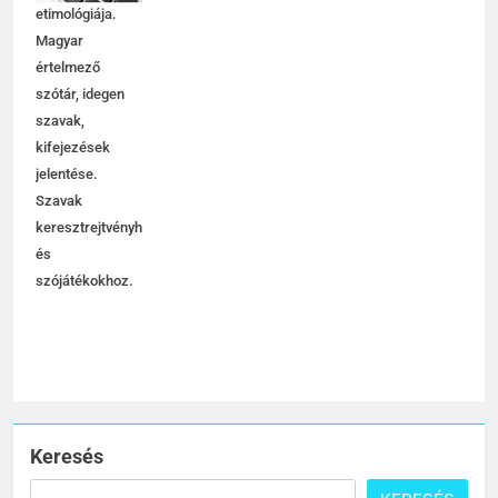
C BETŰS SZAVAK JELENTÉSE
etimológiája.
Magyar
értelmező
7
szótár, idegen
Céltudatos jelentése
szavak,
C BETŰS SZAVAK JELENTÉSE
kifejezések
jelentése.
Szavak
8
keresztrejtvényhez
és
Centenárium jelentése
szójátékokhoz.
C BETŰS SZAVAK JELENTÉSE
1
Cigánykerék jelentése
C BETŰS SZAVAK JELENTÉSE
Keresés