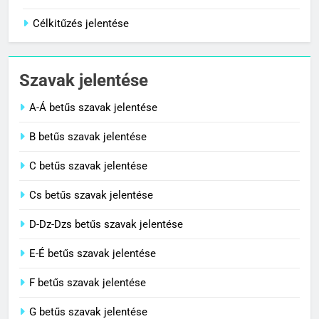
Célkitűzés jelentése
1
Cigánykerék jelentése
Szavak jelentése
C BETŰS SZAVAK JELENTÉSE
A-Á betűs szavak jelentése
2
B betűs szavak jelentése
Cingár jelentése
C betűs szavak jelentése
C BETŰS SZAVAK JELENTÉSE
Cs betűs szavak jelentése
3
D-Dz-Dzs betűs szavak jelentése
Civilizáció jelentése
E-É betűs szavak jelentése
C BETŰS SZAVAK JELENTÉSE
F betűs szavak jelentése
G betűs szavak jelentése
4