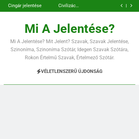
Contemporary
Cigánykerék
Ugrás
jelentése
jelentése
Cingár jelentése
Civilizáció
a
jelentése
Contemporary
jelentése
tartalomra
Mi A Jelentése?
Mi A Jelentése? Mit Jelent? Szavak, Szavak Jelentése,
Szinoníma, Szinoníma Szótár, Idegen Szavak Szótára,
Rokon Értelmű Szavak, Értelmező Szótár.
VÉLETLENSZERŰ ÚJDONSÁG