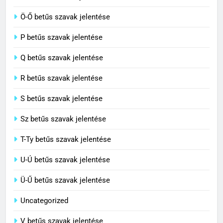
C BETŰS SZAVAK JELENTÉSE
Ö-Ő betűs szavak jelentése
8
P betűs szavak jelentése
Centenárium jelentése
Q betűs szavak jelentése
C BETŰS SZAVAK JELENTÉSE
R betűs szavak jelentése
S betűs szavak jelentése
Sz betűs szavak jelentése
T-Ty betűs szavak jelentése
U-Ú betűs szavak jelentése
Ü-Ű betűs szavak jelentése
Uncategorized
V betűs szavak jelentése