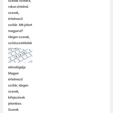
szavak szótára,
rokon értelmű
szavak,
értelmező
szótár. Mit jelent
magyarul?
Idegen szavak,
szóösszetételek
jelentése,
magyarázata,
használata,
etimológiája.
Magyar
értelmező
szótár, idegen
szavak,
kifejezések
jelentése.
Szavak