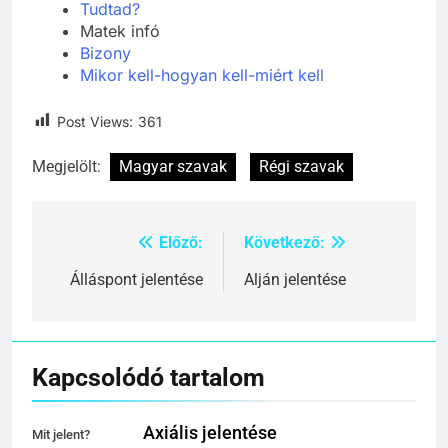
Tudtad?
Matek infó
Bizony
Mikor kell-hogyan kell-miért kell
Post Views:
361
Megjelölt:
Magyar szavak
Régi szavak
Előző:
Következő:
Bejegyzés
navigáció
Álláspont jelentése
Alján jelentése
Kapcsolódó tartalom
Axiális jelentése
Mit jelent?