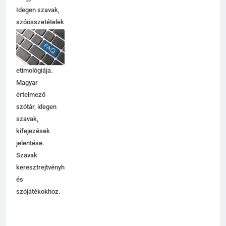
Idegen szavak,
szóösszetételek
jelentése,
magyarázata,
használata,
etimológiája.
Magyar
értelmező
szótár, idegen
szavak,
kifejezések
jelentése.
Szavak
keresztrejtvényhez
és
szójátékokhoz.