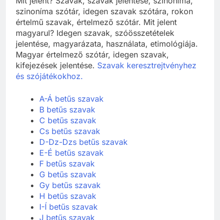
Mit jelent? Szavak, szavak jelentése, szinoníma,
szinoníma szótár, idegen szavak szótára, rokon
értelmű szavak, értelmező szótár. Mit jelent
magyarul? Idegen szavak, szóösszetételek
jelentése, magyarázata, használata, etimológiája.
Magyar értelmező szótár, idegen szavak,
kifejezések jelentése.
Szavak keresztrejtvényhez
és szójátékokhoz.
A-Á betűs szavak
B betűs szavak
C betűs szavak
Cs betűs szavak
D-Dz-Dzs betűs szavak
E-É betűs szavak
F betűs szavak
G betűs szavak
Gy betűs szavak
H betűs szavak
I-Í betűs szavak
J betűs szavak