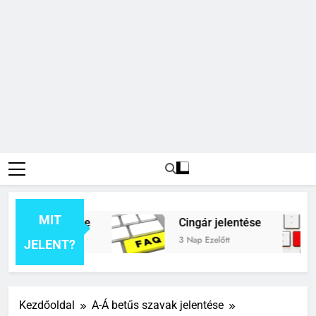
MIT
k jelentése
Cingár jelentése
3 Nap Ezelőtt
JELENT?
Kezdőoldal
A-Á betűs szavak jelentése