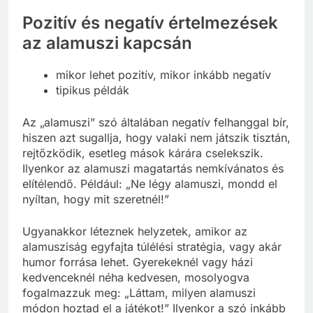
Pozitív és negatív értelmezések
az alamuszi kapcsán
mikor lehet pozitív, mikor inkább negatív
tipikus példák
Az „alamuszi” szó általában negatív felhanggal bír,
hiszen azt sugallja, hogy valaki nem játszik tisztán,
rejtőzködik, esetleg mások kárára cselekszik.
Ilyenkor az alamuszi magatartás nemkívánatos és
elítélendő. Például: „Ne légy alamuszi, mondd el
nyíltan, hogy mit szeretnél!”
Ugyanakkor léteznek helyzetek, amikor az
alamusziság egyfajta túlélési stratégia, vagy akár
humor forrása lehet. Gyerekeknél vagy házi
kedvenceknél néha kedvesen, mosolyogva
fogalmazzuk meg: „Láttam, milyen alamuszi
módon hoztad el a játékot!” Ilyenkor a szó inkább