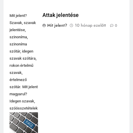
Attak jelentése
Mit jelent?
Szavak, szavak
Mit jelent?
10 hónap ezelőtt
0
jelentése,
szinoníma,
szinoníma
szótár, idegen
szavak szótára,
rokon értelmű
szavak,
5
értelmező
Célkitűzés jelentése
szótár. Mit jelent
C BETŰS SZAVAK JELENTÉSE
magyarul?
Idegen szavak,
szóösszetételek
6
jelentése,
magyarázata,
Centrális jelentése
használata,