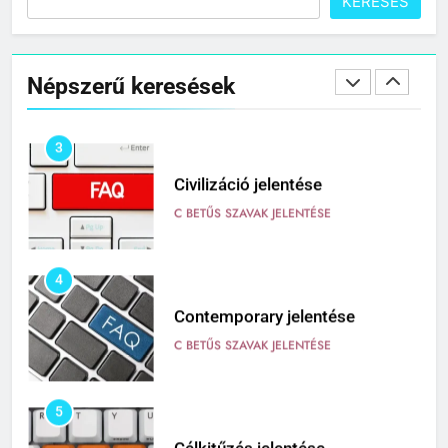
KERESÉS
2
Cingár jelentése
Népszerű keresések
C BETŰS SZAVAK JELENTÉSE
3
Civilizáció jelentése
C BETŰS SZAVAK JELENTÉSE
4
Contemporary jelentése
C BETŰS SZAVAK JELENTÉSE
5