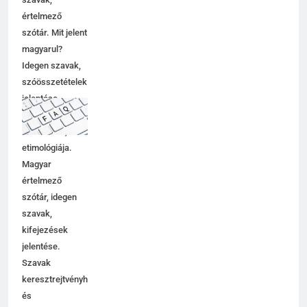
értelmező
szótár. Mit jelent
magyarul?
Idegen szavak,
szóösszetételek
jelentése,
magyarázata,
használata,
etimológiája.
Magyar
értelmező
szótár, idegen
szavak,
kifejezések
jelentése.
Szavak
keresztrejtvényhez
és