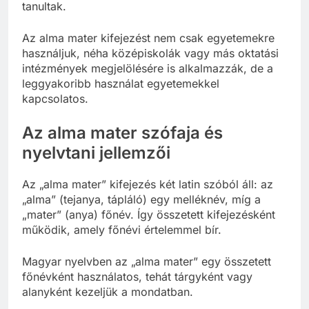
tanultak.
Az alma mater kifejezést nem csak egyetemekre
használjuk, néha középiskolák vagy más oktatási
intézmények megjelölésére is alkalmazzák, de a
leggyakoribb használat egyetemekkel
kapcsolatos.
Az alma mater szófaja és
nyelvtani jellemzői
Az „alma mater” kifejezés két latin szóból áll: az
„alma” (tejanya, tápláló) egy melléknév, míg a
„mater” (anya) főnév. Így összetett kifejezésként
működik, amely főnévi értelemmel bír.
Magyar nyelvben az „alma mater” egy összetett
főnévként használatos, tehát tárgyként vagy
alanyként kezeljük a mondatban.