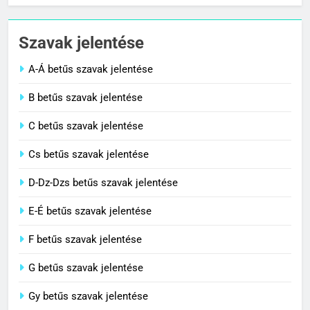
Cigánykerék jelentése
Szavak jelentése
C BETŰS SZAVAK JELENTÉSE
A-Á betűs szavak jelentése
2
B betűs szavak jelentése
Cingár jelentése
C betűs szavak jelentése
C BETŰS SZAVAK JELENTÉSE
Cs betűs szavak jelentése
3
D-Dz-Dzs betűs szavak jelentése
Civilizáció jelentése
E-É betűs szavak jelentése
C BETŰS SZAVAK JELENTÉSE
F betűs szavak jelentése
G betűs szavak jelentése
4
Contemporary jelentése
Gy betűs szavak jelentése