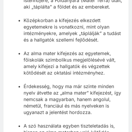
istennőjére, a Földanyára (Mater Terra) utalt,
aki „táplálta” a földet és az embereket.
Középkorban a kifejezés elkezdett
egyetemekre is vonatkozni, mint olyan
intézményekre, amelyek „táplálják” a tudást
és a hallgatók szellemi fejlődését.
Az alma mater kifejezés az egyetemek,
főiskolák szimbolikus megjelölésévé vált,
amely kifejezi a hallgatók és végzettek
kötődését az oktatási intézményhez.
Érdekesség, hogy ma már szinte minden
nyelv átvette az „alma mater” kifejezést, így
nemcsak a magyarban, hanem angolul,
németül, franciául és más nyelveken is
ugyanazt a jelentést hordozza.
A szó használata egyben tiszteletadás is,