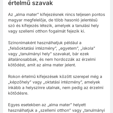
értelmű szavak
Az „alma mater” kifejezésnek nincs teljesen pontos
magyar megfelelője, de több hasonló jelentésű
szó és kifejezés létezik, amelyek a tanulási hely
vagy szellemi otthon fogalmát fejezik ki.
Szinonimaként használhatjuk például a
„felsőoktatási intézmény”, „egyetem”, „iskola”
vagy „tanulmányi hely” szavakat, bár ezek
általánosabbak, és nem hordozzák az érzelmi
kötődést, amit az alma mater jelent.
Rokon értelmű kifejezések között szerepel még a
„képzőhely” vagy „oktatási intézmény”, amelyek
inkább a helyszínre utalnak, nem pedig az érzelmi
kötődésre.
Egyes esetekben az „alma mater” helyett
használhatjuk a „szellemi otthon” vagy „tanulmányi