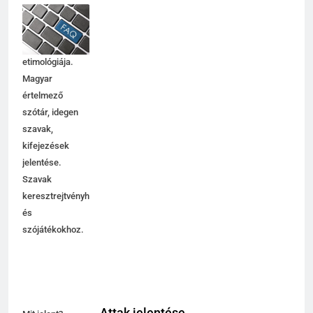
jelentése,
magyarázata,
használata,
etimológiája.
Magyar
értelmező
szótár, idegen
szavak,
kifejezések
jelentése.
Szavak
keresztrejtvényhez
és
szójátékokhoz.
Attak jelentése