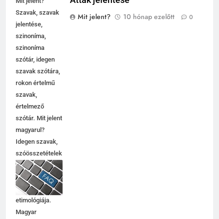
Mit jelent?
Szavak, szavak
Mit jelent?
10 hónap ezelőtt
0
jelentése,
szinoníma,
szinoníma
szótár, idegen
szavak szótára,
rokon értelmű
szavak,
5
értelmező
Célkitűzés jelentése
szótár. Mit jelent
C BETŰS SZAVAK JELENTÉSE
magyarul?
Idegen szavak,
szóösszetételek
6
jelentése,
magyarázata,
Centrális jelentése
használata,
C BETŰS SZAVAK JELENTÉSE
etimológiája.
Magyar