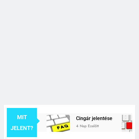
MIT
k jelentése
Cingár jelentése
4 Nap Ezelőtt
JELENT?