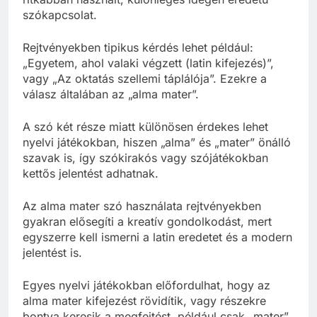
szókapcsolat.
Rejtvényekben tipikus kérdés lehet például:
„Egyetem, ahol valaki végzett (latin kifejezés)”,
vagy „Az oktatás szellemi táplálója”. Ezekre a
válasz általában az „alma mater”.
A szó két része miatt különösen érdekes lehet
nyelvi játékokban, hiszen „alma” és „mater” önálló
szavak is, így szókirakós vagy szójátékokban
kettős jelentést adhatnak.
Az alma mater szó használata rejtvényekben
gyakran elősegíti a kreatív gondolkodást, mert
egyszerre kell ismerni a latin eredetet és a modern
jelentést is.
Egyes nyelvi játékokban előfordulhat, hogy az
alma mater kifejezést rövidítik, vagy részekre
bontva keresik a megfejtést, például csak „mater”