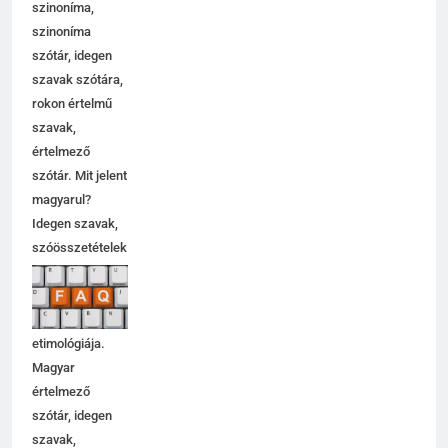
szinoníma,
szinoníma
szótár, idegen
szavak szótára,
rokon értelmű
szavak,
értelmező
szótár. Mit jelent
magyarul?
Idegen szavak,
szóösszetételek
jelentése,
magyarázata,
használata,
etimológiája.
Magyar
értelmező
szótár, idegen
szavak,