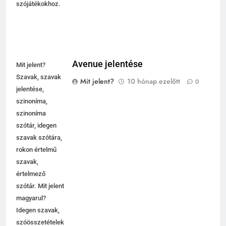
szójátékokhoz.
Avenue jelentése
Mit jelent?
Szavak, szavak
Mit jelent?
10 hónap ezelőtt
0
jelentése,
szinoníma,
szinoníma
szótár, idegen
szavak szótára,
rokon értelmű
szavak,
értelmező
szótár. Mit jelent
magyarul?
Idegen szavak,
szóösszetételek