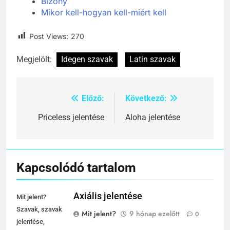
Bizony
Mikor kell-hogyan kell-miért kell
Post Views:
270
Megjelölt:
Idegen szavak
Latin szavak
Előző:
Következő:
Bejegyzés
navigáció
Priceless jelentése
Aloha jelentése
Kapcsolódó tartalom
Axiális jelentése
Mit jelent?
Szavak, szavak
Mit jelent?
9 hónap ezelőtt
0
jelentése,