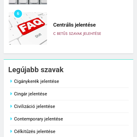
6
Centrális jelentése
C BETŰS SZAVAK JELENTÉSE
7
Céltudatos jelentése
Legújabb szavak
C BETŰS SZAVAK JELENTÉSE
Cigánykerék jelentése
Cingár jelentése
8
Centenárium jelentése
Civilizáció jelentése
C BETŰS SZAVAK JELENTÉSE
Contemporary jelentése
Célkitűzés jelentése
1