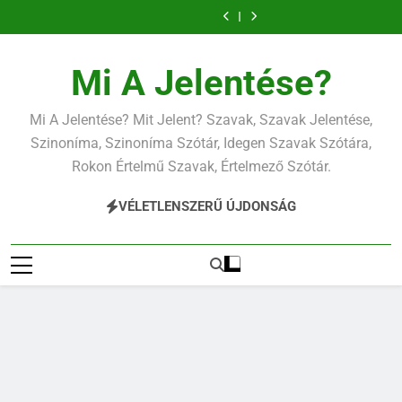
Ugrás
a
tartalomra
Mi A Jelentése?
Mi A Jelentése? Mit Jelent? Szavak, Szavak Jelentése,
Szinoníma, Szinoníma Szótár, Idegen Szavak Szótára,
Rokon Értelmű Szavak, Értelmező Szótár.
VÉLETLENSZERŰ ÚJDONSÁG