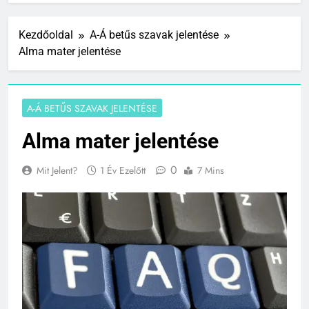
Kezdőoldal
A-Á betűs szavak jelentése
Alma mater jelentése
A-Á BETŰS SZAVAK JELENTÉSE
Alma mater jelentése
0
Mit Jelent?
1 Év Ezelőtt
7 Mins