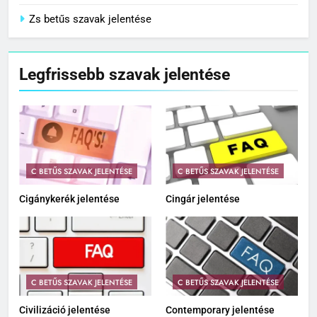
Zs betűs szavak jelentése
Legfrissebb szavak jelentése
C BETŰS SZAVAK JELENTÉSE
C BETŰS SZAVAK JELENTÉSE
Cigánykerék jelentése
Cingár jelentése
C BETŰS SZAVAK JELENTÉSE
C BETŰS SZAVAK JELENTÉSE
Civilizáció jelentése
Contemporary jelentése