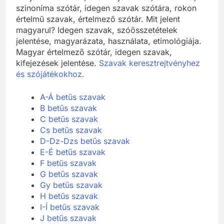
szinoníma szótár, idegen szavak szótára, rokon
értelmű szavak, értelmező szótár. Mit jelent
magyarul? Idegen szavak, szóösszetételek
jelentése, magyarázata, használata, etimológiája.
Magyar értelmező szótár, idegen szavak,
kifejezések jelentése.
Szavak keresztrejtvényhez
és szójátékokhoz.
A-Á betűs szavak
B betűs szavak
C betűs szavak
Cs betűs szavak
D-Dz-Dzs betűs szavak
E-É betűs szavak
F betűs szavak
G betűs szavak
Gy betűs szavak
H betűs szavak
I-Í betűs szavak
J betűs szavak