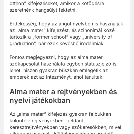
otthon” kifejezéseket, amikor a kötődésre
szeretnénk hangsúlyt fektetni.
Érdekesség, hogy az angol nyelvben is használják
az „alma mater” kifejezést, és szinonimái közé
tartozik a „former school” vagy „university of
graduation”, bár ezek kevésbé irodalmiak.
Fontos megjegyezni, hogy az alma mater
szókapcsolat használata egyben státuszjelző is
lehet, hiszen gyakran büszkén emlegetik az
emberek azt az intézményt, ahol tanultak.
Alma mater a rejtvényekben és
nyelvi játékokban
Az „alma mater” kifejezés gyakran felbukkan
különféle rejtvényekben, például
keresztrejtvényekben vagy szókeresőkben, mivel
ritkábban használt, különleges idegen eredetű