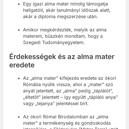
Egy igazi alma mater mindig támogatja
hallgatóit, akár tanulmányi időszak alatt,
akár a diploma megszerzése után.
Amikor megkérdezték, melyik az alma
materem, büszkén mondtam, hogy a
Szegedi Tudományegyetem.
Érdekességek és az alma mater
eredete
Az „alma mater” kifejezés eredete az ókori
Rómába nyúlik vissza, ahol a „mater” szó
anyát jelentett, az „alma” pedig „táplálót”,
„éltetőt” jelentett – így együtt „tápláló anya”
vagy „tejanya” jelentéssel bírt.
Az ókori Római Birodalomban az „alma
mater” a termékenység és gondoskodás