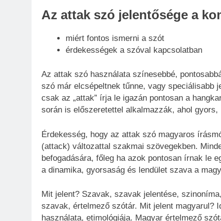
Az attak szó jelentősége a 
miért fontos ismerni a szót
érdekességek a szóval kapcsolatban
Az attak szó használata színesebbé, pontosabbá
szó már elcsépeltnek tűnne, vagy speciálisabb 
csak az „attak” írja le igazán pontosan a hangkar
során is előszeretettel alkalmazzák, ahol gyors, 
Érdekesség, hogy az attak szó magyaros írásmód
(attack) változattal szakmai szövegekben. Mindez
befogadására, főleg ha azok pontosan írnak le eg
a dinamika, gyorsaság és lendület szava a magy
Mit jelent? Szavak, szavak jelentése, szinoníma
szavak, értelmező szótár. Mit jelent magyarul? 
használata, etimológiája. Magyar értelmező szót