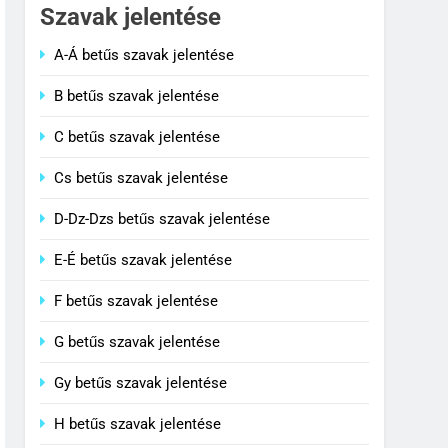
Szavak jelentése
1
Cigánykerék jelentése
A-Á betűs szavak jelentése
C BETŰS SZAVAK JELENTÉSE
B betűs szavak jelentése
C betűs szavak jelentése
2
Cingár jelentése
Cs betűs szavak jelentése
C BETŰS SZAVAK JELENTÉSE
D-Dz-Dzs betűs szavak jelentése
3
E-É betűs szavak jelentése
Civilizáció jelentése
F betűs szavak jelentése
C BETŰS SZAVAK JELENTÉSE
G betűs szavak jelentése
4
Gy betűs szavak jelentése
Contemporary jelentése
H betűs szavak jelentése
C BETŰS SZAVAK JELENTÉSE