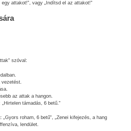
 egy attakot!”, vagy „Indítsd el az attakot!”
sára
ttak” szóval:
 dalban.
 vezetést.
ása.
sebb az attak a hangon.
 „Hirtelen támadás, 6 betű.”
 „Gyors roham, 6 betű”, „Zenei kifejezés, a hang
fenzíva, lendület.