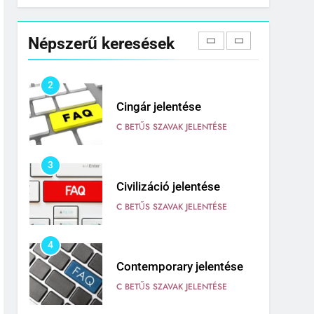
1
Cigánykerék jelentése
Népszerű keresések
C BETŰS SZAVAK JELENTÉSE
2
Cingár jelentése
C BETŰS SZAVAK JELENTÉSE
3
Civilizáció jelentése
C BETŰS SZAVAK JELENTÉSE
4
Contemporary jelentése
C BETŰS SZAVAK JELENTÉSE