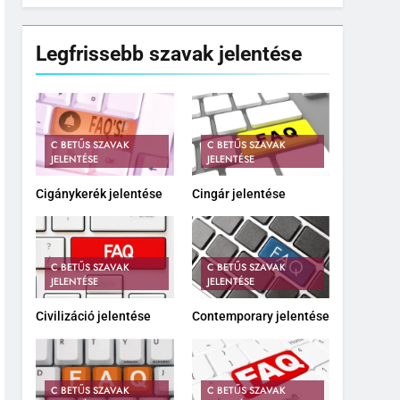
Legfrissebb szavak jelentése
C BETŰS SZAVAK
C BETŰS SZAVAK
JELENTÉSE
JELENTÉSE
Cigánykerék jelentése
Cingár jelentése
C BETŰS SZAVAK
C BETŰS SZAVAK
JELENTÉSE
JELENTÉSE
Civilizáció jelentése
Contemporary jelentése
C BETŰS SZAVAK
C BETŰS SZAVAK