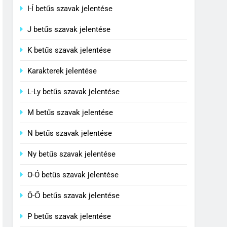
I-Í betűs szavak jelentése
5
J betűs szavak jelentése
Célkitűzés jelentése
C BETŰS SZAVAK JELENTÉSE
K betűs szavak jelentése
Karakterek jelentése
6
Centrális jelentése
L-Ly betűs szavak jelentése
C BETŰS SZAVAK JELENTÉSE
M betűs szavak jelentése
7
N betűs szavak jelentése
Céltudatos jelentése
Ny betűs szavak jelentése
C BETŰS SZAVAK JELENTÉSE
O-Ó betűs szavak jelentése
8
Ö-Ő betűs szavak jelentése
Centenárium jelentése
P betűs szavak jelentése
C BETŰS SZAVAK JELENTÉSE