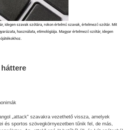
ár, idegen szavak szótára, rokon értelmű szavak, értelmező szótár. Mit
yarázata, használata, etimológiája. Magyar értelmező szótár, idegen
zójátékokhoz.
 háttere
inonimák
 angol „attack” szavakra vezethető vissza, amelyek
ei és sportos szövegkörnyezetben tűnik fel, de más,