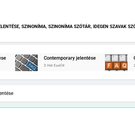
ELENTÉSE, SZINONÍMA, SZINONÍMA SZÓTÁR, IDEGEN SZAVAK S
Contemporary jelentése
Célkitűzés 
2 Hét Ezelőtt
2 Hét Ezelőtt
lentése