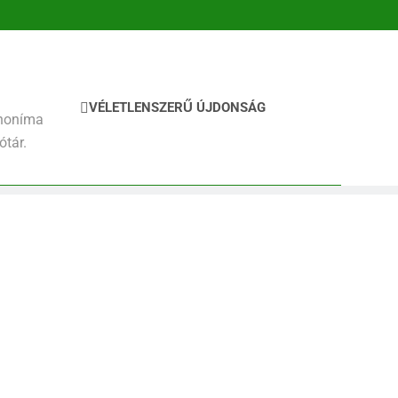
VÉLETLENSZERŰ ÚJDONSÁG
inoníma
ótár.
5