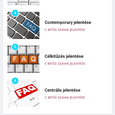
4
Contemporary jelentése
C BETŰS SZAVAK JELENTÉSE
5
Célkitűzés jelentése
C BETŰS SZAVAK JELENTÉSE
6
Centrális jelentése
C BETŰS SZAVAK JELENTÉSE
7