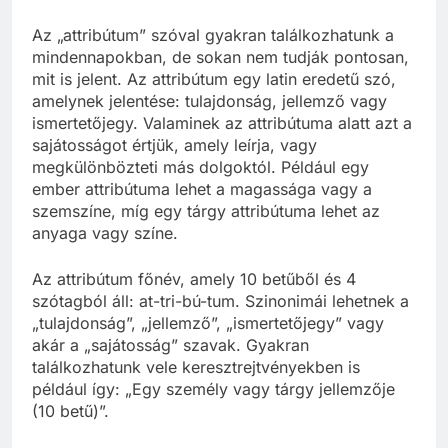
Az „attribútum” szóval gyakran találkozhatunk a
mindennapokban, de sokan nem tudják pontosan,
mit is jelent. Az attribútum egy latin eredetű szó,
amelynek jelentése: tulajdonság, jellemző vagy
ismertetőjegy. Valaminek az attribútuma alatt azt a
sajátosságot értjük, amely leírja, vagy
megkülönbözteti más dolgoktól. Például egy
ember attribútuma lehet a magassága vagy a
szemszíne, míg egy tárgy attribútuma lehet az
anyaga vagy színe.
Az attribútum főnév, amely 10 betűből és 4
szótagból áll: at-tri-bú-tum. Szinonimái lehetnek a
„tulajdonság”, „jellemző”, „ismertetőjegy” vagy
akár a „sajátosság” szavak. Gyakran
találkozhatunk vele keresztrejtvényekben is
például így: „Egy személy vagy tárgy jellemzője
(10 betű)”.