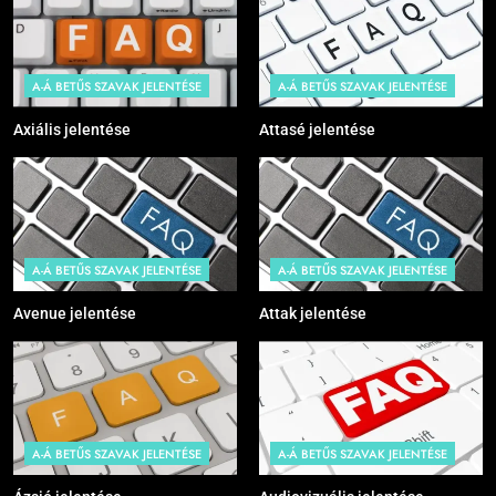
A-Á BETŰS SZAVAK JELENTÉSE
A-Á BETŰS SZAVAK JELENTÉSE
Axiális jelentése
Attasé jelentése
A-Á BETŰS SZAVAK JELENTÉSE
A-Á BETŰS SZAVAK JELENTÉSE
Avenue jelentése
Attak jelentése
A-Á BETŰS SZAVAK JELENTÉSE
A-Á BETŰS SZAVAK JELENTÉSE