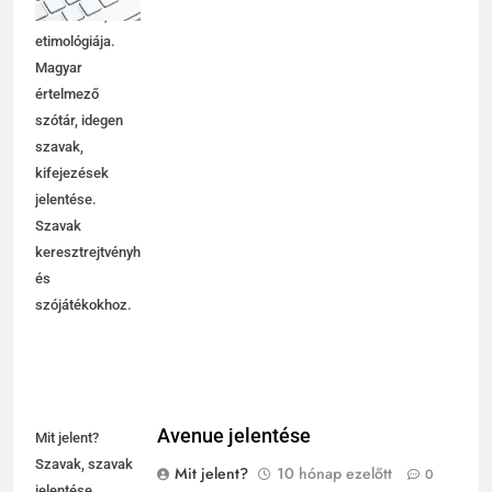
használata,
etimológiája.
Magyar
értelmező
szótár, idegen
szavak,
kifejezések
jelentése.
Szavak
keresztrejtvényhez
és
szójátékokhoz.
Avenue jelentése
Mit jelent?
Szavak, szavak
Mit jelent?
10 hónap ezelőtt
0
jelentése,