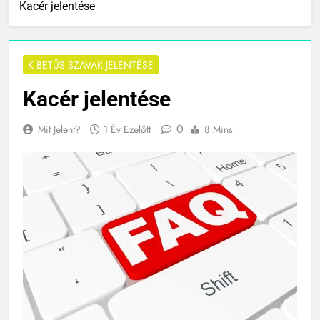
Kacér jelentése
K BETŰS SZAVAK JELENTÉSE
Kacér jelentése
0
Mit Jelent?
1 Év Ezelőtt
8 Mins