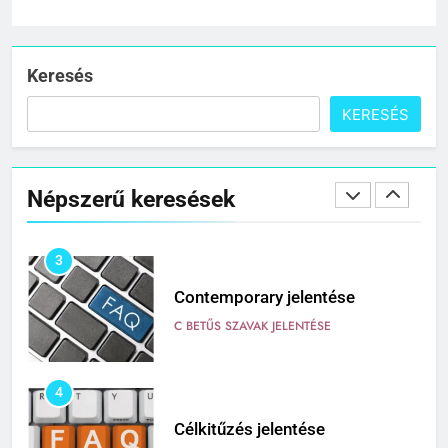
Cingár jelentése
C BETŰS SZAVAK JELENTÉSE
Keresés
KERESÉS
2
Civilizáció jelentése
Népszerű keresések
C BETŰS SZAVAK JELENTÉSE
3
Contemporary jelentése
C BETŰS SZAVAK JELENTÉSE
4
Célkitűzés jelentése