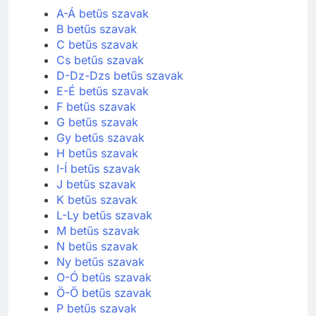
A-Á betűs szavak
B betűs szavak
C betűs szavak
Cs betűs szavak
D-Dz-Dzs betűs szavak
E-É betűs szavak
F betűs szavak
G betűs szavak
Gy betűs szavak
H betűs szavak
I-Í betűs szavak
J betűs szavak
K betűs szavak
L-Ly betűs szavak
M betűs szavak
N betűs szavak
Ny betűs szavak
O-Ó betűs szavak
Ö-Ő betűs szavak
P betűs szavak