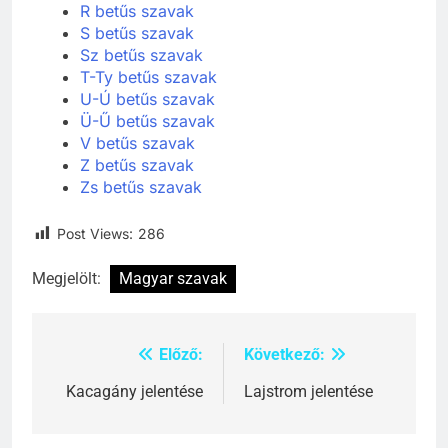
R betűs szavak
S betűs szavak
Sz betűs szavak
T-Ty betűs szavak
U-Ú betűs szavak
Ü-Ű betűs szavak
V betűs szavak
Z betűs szavak
Zs betűs szavak
Post Views:
286
Megjelölt:
Magyar szavak
Előző:
Következő:
Bejegyzés
navigáció
Kacagány jelentése
Lajstrom jelentése