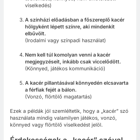
viselkedés)
A színházi előadásban a főszereplő kacér
hölgyként lépett színre, aki mindenkit
elbűvölt.
(Irodalmi vagy színpadi használat)
Nem kell túl komolyan venni a kacér
megjegyzéseit, inkább csak viccelődött.
(Könnyed, játékos kommunikáció)
A kacér pillantásával könnyedén elcsavarta
a férfiak fejét a bálon.
(Vonzó, flörtölő magatartás)
Ezek a példák jól szemléltetik, hogy a „kacér” szó
használata mindig valamilyen játékos, vonzó,
könnyed vagy flörtölő viselkedést jelöl.