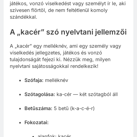
játékos, vonzó viselkedést vagy személyt ír le, aki
szívesen flörtöl, de nem feltétlenül komoly
szándékkal.
A „kacér” szó nyelvtani jellemzői
A „kacér” egy melléknév, ami egy személy vagy
viselkedés jellegzetes, játékos és vonzó
tulajdonságát fejezi ki. Nézzük meg, milyen
nyelvtani sajátosságokkal rendelkezik!
Szófaja:
melléknév
Szótagolása:
ka-cér — két szótagból áll
Betűszáma:
5 betű (k-a-c-é-r)
Fokozatai:
alapfok: kacér