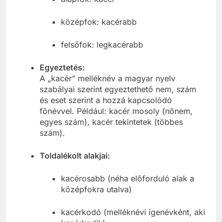
középfok: kacérabb
felsőfok: legkacérabb
Egyeztetés:
A „kacér” melléknév a magyar nyelv
szabályai szerint egyeztethető nem, szám
és eset szerint a hozzá kapcsolódó
főnévvel. Például: kacér mosoly (nőnem,
egyes szám), kacér tekintetek (többes
szám).
Toldalékolt alakjai:
kacérosabb (néha előforduló alak a
középfokra utalva)
kacérkodó (melléknévi igenévként, aki