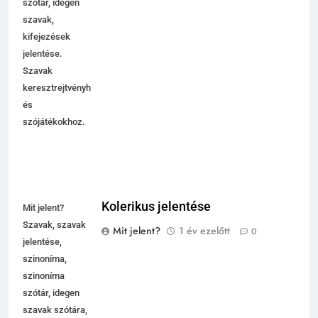
szótár, idegen
szavak,
kifejezések
jelentése.
Szavak
keresztrejtvényhez
és
szójátékokhoz.
Kolerikus jelentése
Mit jelent?
Szavak, szavak
Mit jelent?
1 év ezelőtt
0
jelentése,
szinoníma,
szinoníma
szótár, idegen
szavak szótára,