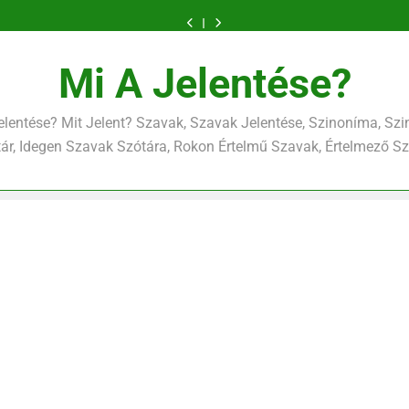
Contemporary
Cigánykerék
Cingár
Civilizáció
Contemporary
Cigánykerék
Cingár
jelentése
jelentése
jelentése
jelentése
jelentése
jelentése
jelentése
Civilizáció
Contemporary
jelentése
jelentése
Mi A Jelentése?
elentése? Mit Jelent? Szavak, Szavak Jelentése, Szinoníma, Sz
ár, Idegen Szavak Szótára, Rokon Értelmű Szavak, Értelmező Sz