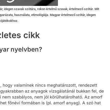
ár, idegen szavak szótára, rokon értelmű szavak, értelmező szótár. Mit
yarázata, használata, etimológiája. Magyar értelmező szótár, idegen
zójátékokhoz.
letes cikk
gyar nyelvben?
i, hogy valaminek nincs meghatározott, rendezett
leggyakrabban az anyagok vizsgálatánál bukkan fel, de
mi nem szabályos, nem jól körülhatárolható. Az amorf
het főnévi formában is (pl. amorf anyag). A szó hat