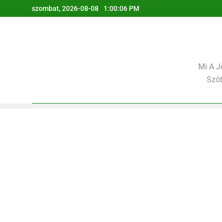
Ugrás
szombat, 2026-08-08
1:00:07 PM
a
tartalomra
Mi A J
Szót