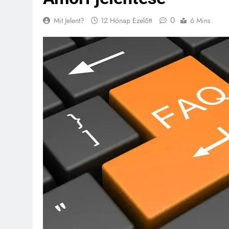
0
Mit Jelent?
12 Hónap Ezelőtt
6 Mins