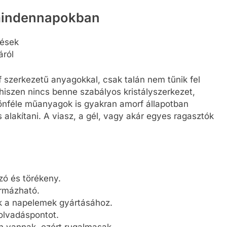
 mindennapokban
lések
áról
 szerkezetű anyagokkal, csak talán nem tűnik fel
 hiszen nincs benne szabályos kristályszerkezet,
lönféle műanyagok is gyakran amorf állapotban
 alakítani. A viasz, a gél, vagy akár egyes ragasztók
zó és törékeny.
ormázható.
k a napelemek gyártásához.
olvadáspontot.
 vannak, ezért rugalmasak.