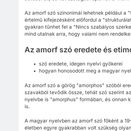
Az amorf szó szinonimái lehetnek például a "f
értelmű kifejezésként előfordul a "strukturál
gyakran tűnhet fel a "Nincs szabályos szerke
mind utalnak arra, hogy valami nem rendelkezi
Az amorf szó eredete és etim
szó eredete, idegen nyelvi gyökerei
hogyan honosodott meg a magyar nye
Az amorf szó a görög "amorphos" szóból ered,
szavakból tevődik össze, tehát szó szerint azt j
nyelvbe is "amorphus" formában, és onnan k
is.
A magyar nyelvben az amorf szó főként a 19
életben egyre gyakrabban volt szükség olyan