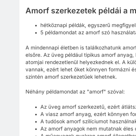
Amorf szerkezetek példái a
hétköznapi példák, egyszerű megfigye
5 példamondat az amorf szó használat
A mindennapi életben is találkozhatunk amorf
elsőre. Az üveg például tipikus amorf anyag,
atomjai rendezetlenül helyezkednek el. A kü
vannak, ezért lehet őket könnyen formázni és
szintén amorf szerkezetűek lehetnek.
Néhány példamondat az "amorf" szóval:
Az üveg amorf szerkezetű, ezért átláts
A viasz amorf anyag, ezért könnyen f
A tudósok amorf szilíciumot használna
Az amorf anyagok nem mutatnak éles 
A műanyagok gyakran amorf állapotban