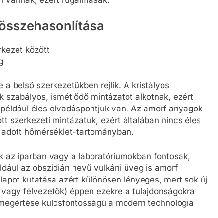
 összehasonlítása
rkezet között
g
 a belső szerkezetükben rejlik. A kristályos
szabályos, ismétlődő mintázatot alkotnak, ezért
 például éles olvadáspontjuk van. Az amorf anyagok
t szerkezeti mintázatuk, ezért általában nincs éles
 adott hőmérséklet-tartományban.
 az iparban vagy a laboratóriumokban fontosak,
dául az obszidián nevű vulkáni üveg is amorf
apot kutatása azért különösen lényeges, mert sok új
 vagy félvezetők) éppen ezekre a tulajdonságokra
k megértése kulcsfontosságú a modern technológia