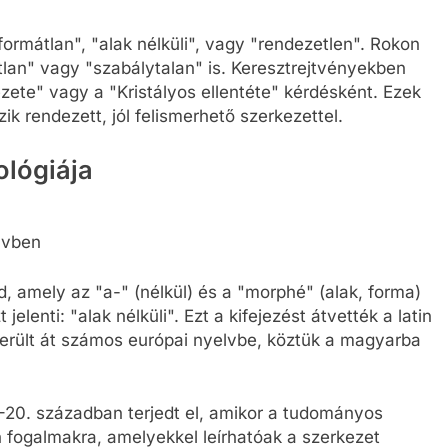
ormátlan", "alak nélküli", vagy "rendezetlen". Rokon
atlan" vagy "szabálytalan" is. Keresztrejtvényekben
zete" vagy a "Kristályos ellentéte" kérdésként. Ezek
k rendezett, jól felismerhető szerkezettel.
ológiája
lvben
 amely az "a-" (nélkül) és a "morphé" (alak, forma)
elenti: "alak nélküli". Ezt a kifejezést átvették a latin
erült át számos európai nyelvbe, köztük a magyarba
–20. században terjedt el, amikor a tudományos
 fogalmakra, amelyekkel leírhatóak a szerkezet