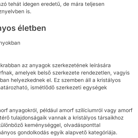
zó tehát idegen eredetű, de mára teljesen
nyelvben is.
nyos életben
ányokban
akrabban az anyagok szerkezetének leírására
fnak, amelyek belső szerkezete rendezetlen, vagyis
ban helyezkednek el. Ez szemben áll a kristályos
atározható, ismétlődő szerkezeti egységek
morf anyagokról, például amorf szilíciumról vagy amorf
érő tulajdonságaik vannak a kristályos társaikhoz
 különböző keménységgel, olvadásponttal
mányos gondolkodás egyik alapvető kategóriája.