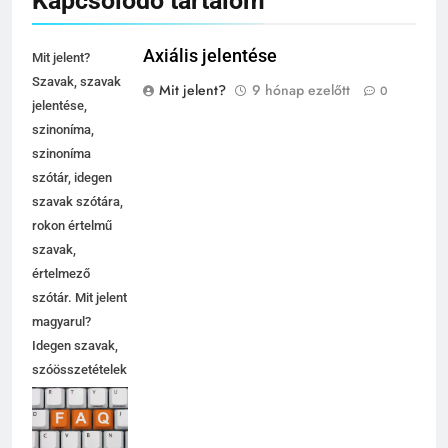
Kapcsolódó tartalom
Axiális jelentése
Mit jelent?
Szavak, szavak
Mit jelent?
9 hónap ezelőtt
0
jelentése,
szinoníma,
szinoníma
szótár, idegen
szavak szótára,
rokon értelmű
szavak,
értelmező
szótár. Mit jelent
magyarul?
Idegen szavak,
szóösszetételek
jelentése,
magyarázata,
használata,