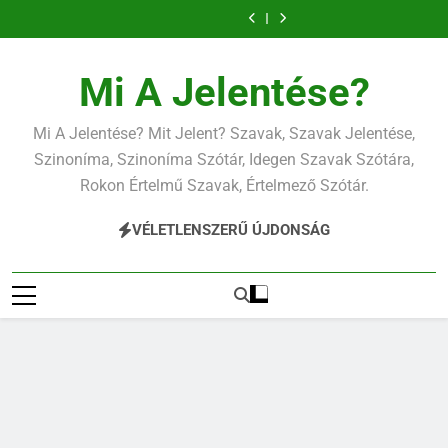
Ugrás
a
tartalomra
Mi A Jelentése?
Mi A Jelentése? Mit Jelent? Szavak, Szavak Jelentése,
Szinoníma, Szinoníma Szótár, Idegen Szavak Szótára,
Rokon Értelmű Szavak, Értelmező Szótár.
VÉLETLENSZERŰ ÚJDONSÁG