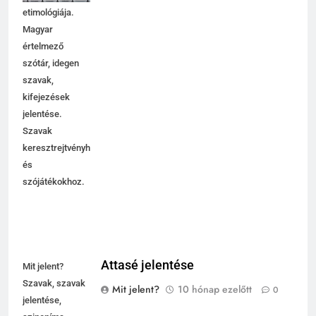
etimológiája.
Magyar
értelmező
szótár, idegen
szavak,
kifejezések
jelentése.
Szavak
keresztrejtvényhez
és
szójátékokhoz.
Attasé jelentése
Mit jelent?
Szavak, szavak
Mit jelent?
10 hónap ezelőtt
0
jelentése,