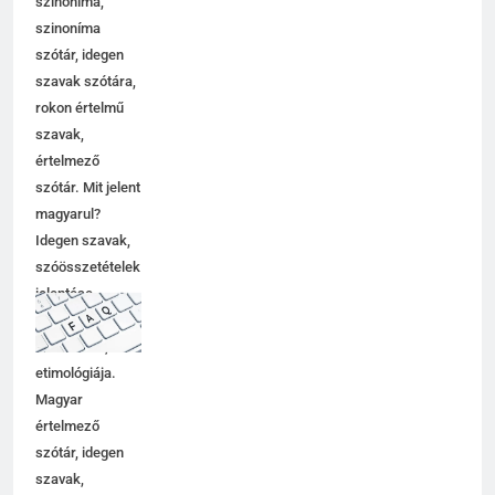
szinoníma,
szinoníma
szótár, idegen
szavak szótára,
rokon értelmű
szavak,
értelmező
szótár. Mit jelent
magyarul?
Idegen szavak,
szóösszetételek
jelentése,
magyarázata,
használata,
etimológiája.
Magyar
értelmező
szótár, idegen
szavak,