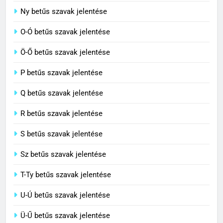
7
Ny betűs szavak jelentése
Céltudatos jelentése
O-Ó betűs szavak jelentése
C BETŰS SZAVAK JELENTÉSE
Ö-Ő betűs szavak jelentése
8
P betűs szavak jelentése
Centenárium jelentése
Q betűs szavak jelentése
C BETŰS SZAVAK JELENTÉSE
R betűs szavak jelentése
S betűs szavak jelentése
Sz betűs szavak jelentése
T-Ty betűs szavak jelentése
U-Ú betűs szavak jelentése
Ü-Ű betűs szavak jelentése