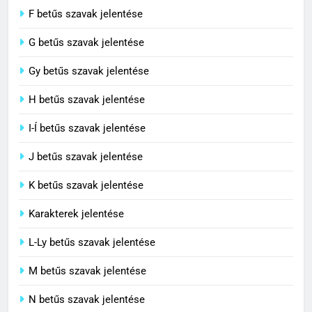
F betűs szavak jelentése
G betűs szavak jelentése
4
Contemporary jelentése
Gy betűs szavak jelentése
C BETŰS SZAVAK JELENTÉSE
H betűs szavak jelentése
I-Í betűs szavak jelentése
5
J betűs szavak jelentése
Célkitűzés jelentése
C BETŰS SZAVAK JELENTÉSE
K betűs szavak jelentése
Karakterek jelentése
6
L-Ly betűs szavak jelentése
Centrális jelentése
M betűs szavak jelentése
C BETŰS SZAVAK JELENTÉSE
N betűs szavak jelentése