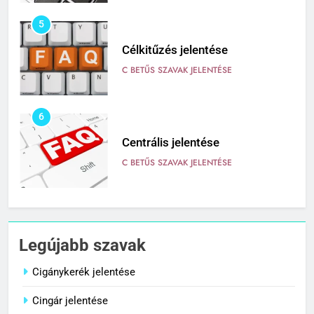
5
Célkitűzés jelentése
C BETŰS SZAVAK JELENTÉSE
6
Centrális jelentése
C BETŰS SZAVAK JELENTÉSE
7
Céltudatos jelentése
Legújabb szavak
C BETŰS SZAVAK JELENTÉSE
Cigánykerék jelentése
Cingár jelentése
8