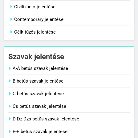
Centenárium jelentése
Civilizáció jelentése
C BETŰS SZAVAK JELENTÉSE
Contemporary jelentése
Célkitűzés jelentése
1
Cigánykerék jelentése
Szavak jelentése
C BETŰS SZAVAK JELENTÉSE
A-Á betűs szavak jelentése
2
B betűs szavak jelentése
Cingár jelentése
C betűs szavak jelentése
C BETŰS SZAVAK JELENTÉSE
Cs betűs szavak jelentése
3
D-Dz-Dzs betűs szavak jelentése
Civilizáció jelentése
E-É betűs szavak jelentése
C BETŰS SZAVAK JELENTÉSE