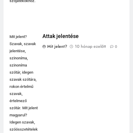
szójátékokhoz.
Attak jelentése
Mit jelent?
Szavak, szavak
Mit jelent?
10 hónap ezelőtt
0
jelentése,
szinoníma,
szinoníma
szótár, idegen
szavak szótára,
rokon értelmű
szavak,
5
értelmező
Célkitűzés jelentése
szótár. Mit jelent
C BETŰS SZAVAK JELENTÉSE
magyarul?
Idegen szavak,
szóösszetételek