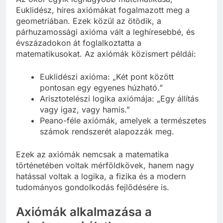
Euklidész, híres axiómákat fogalmazott meg a
geometriában. Ezek közül az ötödik, a
párhuzamossági axióma vált a leghíresebbé, és
évszázadokon át foglalkoztatta a
matematikusokat. Az axiómák közismert példái:
Euklidészi axióma: „Két pont között
pontosan egy egyenes húzható.”
Arisztotelészi logika axiómája: „Egy állítás
vagy igaz, vagy hamis.”
Peano-féle axiómák, amelyek a természetes
számok rendszerét alapozzák meg.
Ezek az axiómák nemcsak a matematika
történetében voltak mérföldkövek, hanem nagy
hatással voltak a logika, a fizika és a modern
tudományos gondolkodás fejlődésére is.
Axiómák alkalmazása a