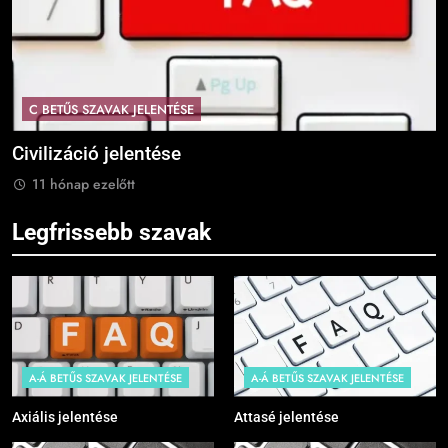
C BETŰS SZAVAK JELENTÉSE
Civilizáció jelentése
C
11 hónap ezelőtt
Legfrissebb szavak
A-Á BETŰS SZAVAK JELENTÉSE
A-Á BETŰS SZAVAK JELENTÉSE
Axiális jelentése
Attasé jelentése