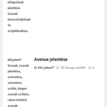
kifejezések
jelentése.
Szavak
keresztrejtvényhez
és
szójátékokhoz.
Avenue jelentése
Mit jelent?
Szavak, szavak
Mit jelent?
10 hónap ezelőtt
0
jelentése,
szinoníma,
szinoníma
szótár, idegen
szavak szótára,
rokon értelmű
szavak,