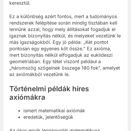
keresztül.
Ez a különbség azért fontos, mert a tudományos
rendszerek felépítése során mindig tisztában kell
lennünk azzal, hogy mely állításokat fogadjuk el
igaznak bizonyítás nélkül, és melyeket vezetünk le
más igazságokból. Egy jó példa: „Két pontot
pontosan egy egyenes köt össze.” Ez axióma,
mert bizonyítás nélkül elfogadjuk az euklideszi
geometriában. Egy tétel viszont például a
„háromszög szögeinek összege 180 fok”, amelyet
az axiómákból vezetünk le.
Történelmi példák híres
axiómákra
ismert matematikai axiómák
eredetük, jelentőségük
Az ókor egyik legnagyobb matematikusa,