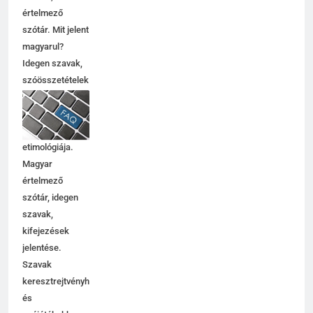
értelmező
szótár. Mit jelent
magyarul?
Idegen szavak,
szóösszetételek
jelentése,
magyarázata,
használata,
etimológiája.
Magyar
értelmező
szótár, idegen
szavak,
kifejezések
jelentése.
Szavak
keresztrejtvényhez
és