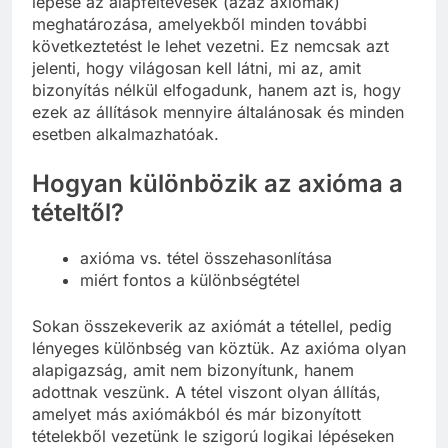
lépése az alapfeltevések (azaz axiómák)
meghatározása, amelyekből minden további
következtetést le lehet vezetni. Ez nemcsak azt
jelenti, hogy világosan kell látni, mi az, amit
bizonyítás nélkül elfogadunk, hanem azt is, hogy
ezek az állítások mennyire általánosak és minden
esetben alkalmazhatóak.
Hogyan különbözik az axióma a
tételtől?
axióma vs. tétel összehasonlítása
miért fontos a különbségtétel
Sokan összekeverik az axiómát a tétellel, pedig
lényeges különbség van köztük. Az axióma olyan
alapigazság, amit nem bizonyítunk, hanem
adottnak veszünk. A tétel viszont olyan állítás,
amelyet más axiómákból és már bizonyított
tételekből vezetünk le szigorú logikai lépéseken