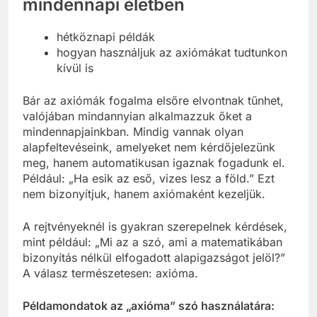
mindennapi életben
hétköznapi példák
hogyan használjuk az axiómákat tudtunkon
kívül is
Bár az axiómák fogalma elsőre elvontnak tűnhet,
valójában mindannyian alkalmazzuk őket a
mindennapjainkban. Mindig vannak olyan
alapfeltevéseink, amelyeket nem kérdőjelezünk
meg, hanem automatikusan igaznak fogadunk el.
Például: „Ha esik az eső, vizes lesz a föld.” Ezt
nem bizonyítjuk, hanem axiómaként kezeljük.
A rejtvényeknél is gyakran szerepelnek kérdések,
mint például: „Mi az a szó, ami a matematikában
bizonyítás nélkül elfogadott alapigazságot jelöl?”
A válasz természetesen: axióma.
Példamondatok az „axióma” szó használatára: