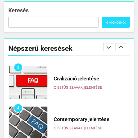
C BETŰS SZAVAK JELENTÉSE
Keresés
KERESÉS
2
Cingár jelentése
Népszerű keresések
C BETŰS SZAVAK JELENTÉSE
3
Civilizáció jelentése
C BETŰS SZAVAK JELENTÉSE
4
Contemporary jelentése
C BETŰS SZAVAK JELENTÉSE