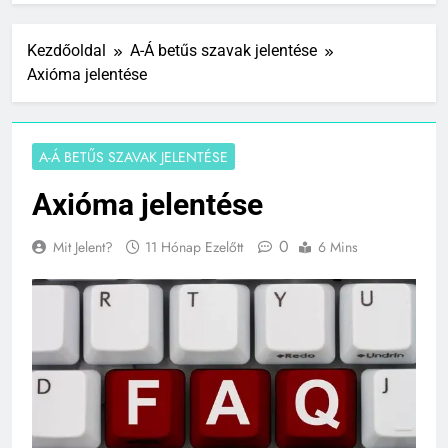
Kezdőoldal
A-Á betűs szavak jelentése
Axióma jelentése
A-Á BETŰS SZAVAK JELENTÉSE
Axióma jelentése
0
Mit Jelent?
11 Hónap Ezelőtt
6 Mins