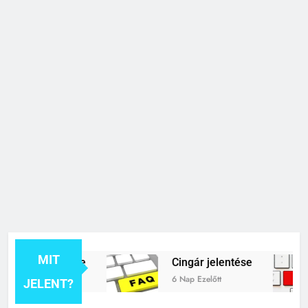
MIT
ék jelentése
Cingár jelentése
6 Nap Ezelőtt
JELENT?