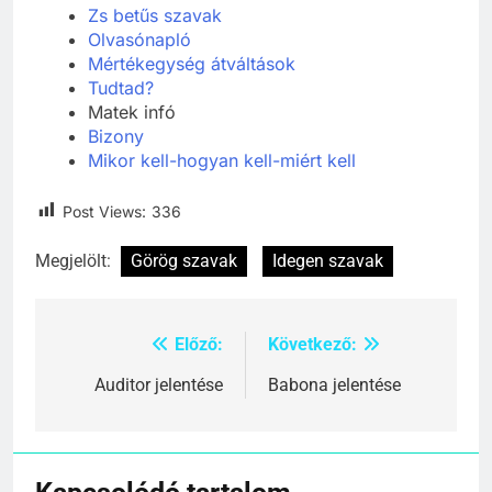
Zs betűs szavak
Olvasónapló
Mértékegység átváltások
Tudtad?
Matek infó
Bizony
Mikor kell-hogyan kell-miért kell
Post Views:
336
Megjelölt:
Görög szavak
Idegen szavak
Előző:
Következő:
Bejegyzés
navigáció
Auditor jelentése
Babona jelentése