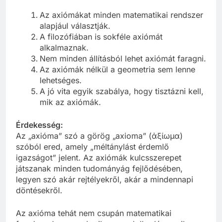
Az axiómákat minden matematikai rendszer
alapjául választják.
A filozófiában is sokféle axiómát
alkalmaznak.
Nem minden állításból lehet axiómát faragni.
Az axiómák nélkül a geometria sem lenne
lehetséges.
A jó vita egyik szabálya, hogy tisztázni kell,
mik az axiómák.
Érdekesség:
Az „axióma” szó a görög „axioma” (ἀξίωμα)
szóból ered, amely „méltánylást érdemlő
igazságot” jelent. Az axiómák kulcsszerepet
játszanak minden tudományág fejlődésében,
legyen szó akár rejtélyekről, akár a mindennapi
döntésekről.
Az axióma tehát nem csupán matematikai