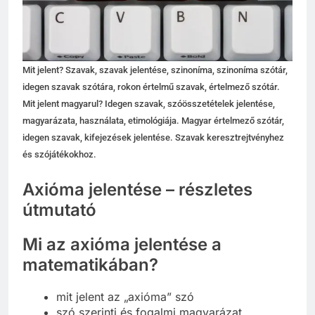
Mit jelent? Szavak, szavak jelentése, szinoníma, szinoníma szótár,
idegen szavak szótára, rokon értelmű szavak, értelmező szótár.
Mit jelent magyarul? Idegen szavak, szóösszetételek jelentése,
magyarázata, használata, etimológiája. Magyar értelmező szótár,
idegen szavak, kifejezések jelentése. Szavak keresztrejtvényhez
és szójátékokhoz.
Axióma jelentése – részletes
útmutató
Mi az axióma jelentése a
matematikában?
mit jelent az „axióma” szó
szó szerinti és fogalmi magyarázat