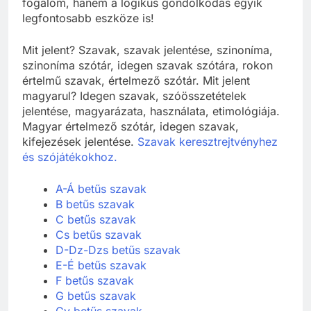
fogalom, hanem a logikus gondolkodás egyik
legfontosabb eszköze is!
Mit jelent? Szavak, szavak jelentése, szinoníma,
szinoníma szótár, idegen szavak szótára, rokon
értelmű szavak, értelmező szótár. Mit jelent
magyarul? Idegen szavak, szóösszetételek
jelentése, magyarázata, használata, etimológiája.
Magyar értelmező szótár, idegen szavak,
kifejezések jelentése.
Szavak keresztrejtvényhez
és szójátékokhoz.
A-Á betűs szavak
B betűs szavak
C betűs szavak
Cs betűs szavak
D-Dz-Dzs betűs szavak
E-É betűs szavak
F betűs szavak
G betűs szavak
Gy betűs szavak