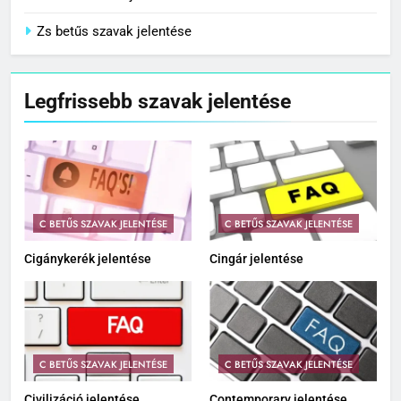
Zs betűs szavak jelentése
Legfrissebb szavak jelentése
C BETŰS SZAVAK JELENTÉSE
C BETŰS SZAVAK JELENTÉSE
Cigánykerék jelentése
Cingár jelentése
C BETŰS SZAVAK JELENTÉSE
C BETŰS SZAVAK JELENTÉSE
Civilizáció jelentése
Contemporary jelentése