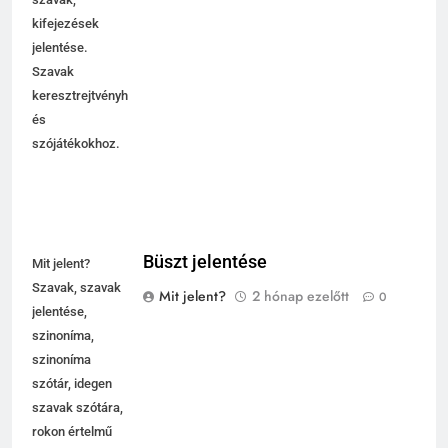
kifejezések
jelentése.
Szavak
keresztrejtvényhez
és
szójátékokhoz.
Büszt jelentése
Mit jelent?
Szavak, szavak
Mit jelent?
2 hónap ezelőtt
0
jelentése,
szinoníma,
szinoníma
szótár, idegen
szavak szótára,
rokon értelmű