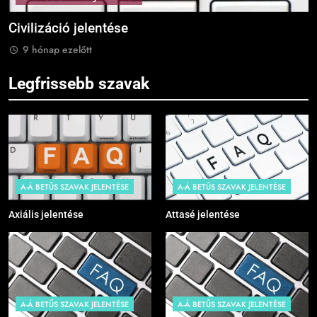
Civilizáció jelentése
C
9 hónap ezelőtt
Legfrissebb szavak
A-Á BETŰS SZAVAK JELENTÉSE
A-Á BETŰS SZAVAK JELENTÉSE
Axiális jelentése
Attasé jelentése
A-Á BETŰS SZAVAK JELENTÉSE
A-Á BETŰS SZAVAK JELENTÉSE