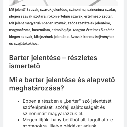
Mit jelent? Szavak, szavak jelentése, szinoníma, szinoníma szótár,
idegen szavak szótára, rokon értelmű szavak, értelmező szótár.
Mit jelent magyarul? Idegen szavak, szóösszetételek jelentése,
magyarázata, használata, etimológiája. Magyar értelmező szótár,
idegen szavak, kifejezések jelentése. Szavak keresztrejtvényhez
és szójátékokhoz.
Barter jelentése – részletes
ismertető
Mi a barter jelentése és alapvető
meghatározása?
Ebben a részben a „barter” szó jelentését,
szófelépítését, szófaji sajátosságait és
szinonimáit magyarázzuk el.
Megemlítjük, hány betűből áll, tagolható-e
szótagokra, illetve példákat adunk