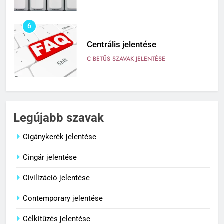
6
Centrális jelentése
C BETŰS SZAVAK JELENTÉSE
7
Céltudatos jelentése
Legújabb szavak
C BETŰS SZAVAK JELENTÉSE
Cigánykerék jelentése
Cingár jelentése
8
Centenárium jelentése
Civilizáció jelentése
C BETŰS SZAVAK JELENTÉSE
Contemporary jelentése
Célkitűzés jelentése