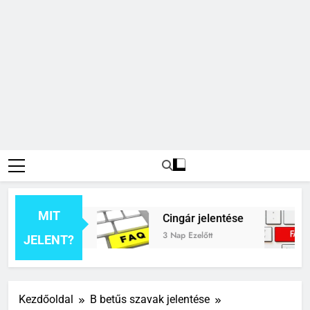
MIT
 jelentése
Cingár jelentése
C
3 Nap Ezelőtt
6 
JELENT?
Kezdőoldal
B betűs szavak jelentése