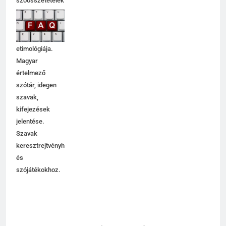
szóösszetételek
jelentése,
magyarázata,
használata,
etimológiája.
Magyar
értelmező
szótár, idegen
szavak,
kifejezések
jelentése.
Szavak
keresztrejtvényhez
és
szójátékokhoz.