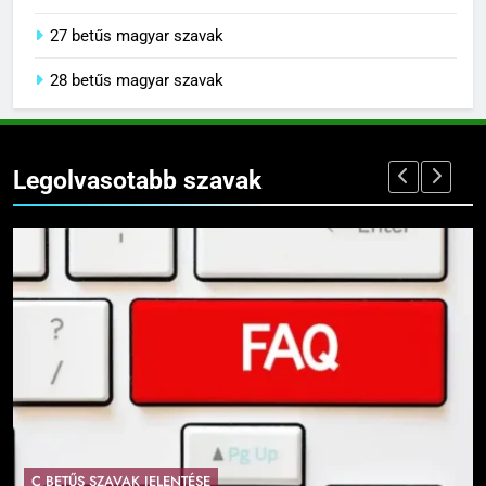
27 betűs magyar szavak
28 betűs magyar szavak
Legolvasotabb szavak
C BETŰS SZAVAK JELENTÉSE