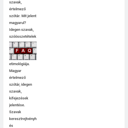
szavak,
értelmező
szótár. Mit jelent
magyarul?
Idegen szavak,
szóösszetételek
jelentése,
magyarázata,
használata,
etimológiája.
Magyar
értelmező
szótár, idegen
szavak,
kifejezések
jelentése.
Szavak
keresztrejtvényhez
és