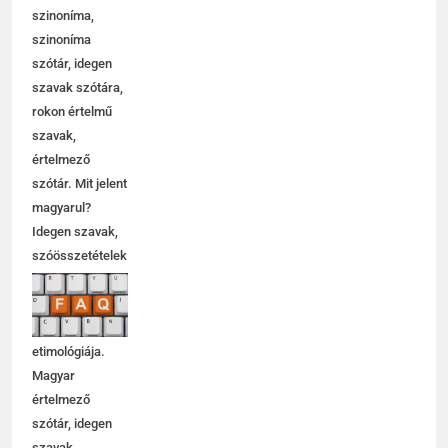
szinoníma,
szinoníma
szótár, idegen
szavak szótára,
rokon értelmű
szavak,
értelmező
szótár. Mit jelent
magyarul?
Idegen szavak,
szóösszetételek
jelentése,
magyarázata,
használata,
etimológiája.
Magyar
értelmező
szótár, idegen
szavak,