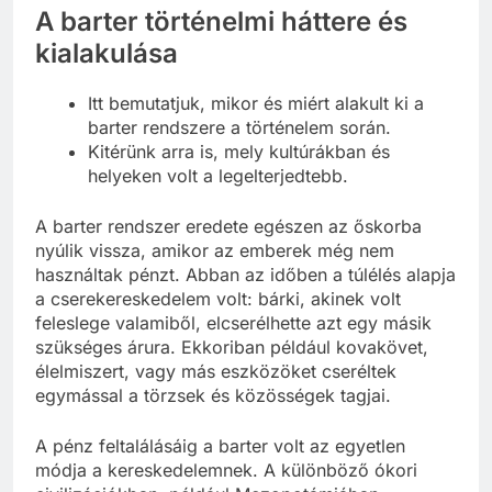
A barter történelmi háttere és
kialakulása
Itt bemutatjuk, mikor és miért alakult ki a
barter rendszere a történelem során.
Kitérünk arra is, mely kultúrákban és
helyeken volt a legelterjedtebb.
A barter rendszer eredete egészen az őskorba
nyúlik vissza, amikor az emberek még nem
használtak pénzt. Abban az időben a túlélés alapja
a cserekereskedelem volt: bárki, akinek volt
feleslege valamiből, elcserélhette azt egy másik
szükséges árura. Ekkoriban például kovakövet,
élelmiszert, vagy más eszközöket cseréltek
egymással a törzsek és közösségek tagjai.
A pénz feltalálásáig a barter volt az egyetlen
módja a kereskedelemnek. A különböző ókori