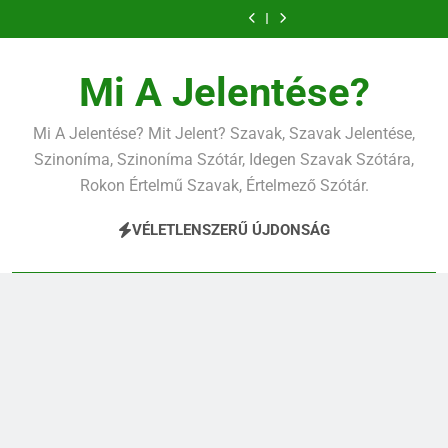
Ugrás
a
tartalomra
Mi A Jelentése?
Mi A Jelentése? Mit Jelent? Szavak, Szavak Jelentése,
Szinoníma, Szinoníma Szótár, Idegen Szavak Szótára,
Rokon Értelmű Szavak, Értelmező Szótár.
VÉLETLENSZERŰ ÚJDONSÁG