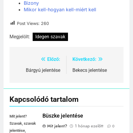
Bizony
Mikor kell-hogyan kell-miért kell
Post Views:
260
Megjelölt:
Idegen szavak
Előző:
Következő:
Bejegyzés
navigáció
Bárgyú jelentése
Bekecs jelentése
Kapcsolódó tartalom
Büszke jelentése
Mit jelent?
Szavak, szavak
Mit jelent?
1 hónap ezelőtt
0
jelentése,