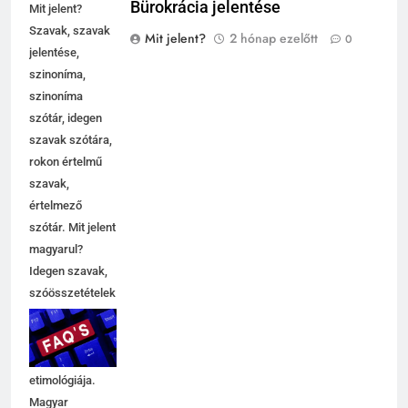
Bürokrácia jelentése
Mit jelent?
Szavak, szavak
Mit jelent?
2 hónap ezelőtt
0
jelentése,
szinoníma,
szinoníma
szótár, idegen
szavak szótára,
rokon értelmű
szavak,
5
értelmező
Célkitűzés jelentése
szótár. Mit jelent
C BETŰS SZAVAK JELENTÉSE
magyarul?
Idegen szavak,
szóösszetételek
6
jelentése,
magyarázata,
Centrális jelentése
használata,
C BETŰS SZAVAK JELENTÉSE
etimológiája.
Magyar