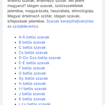
értelmű szavak, értelmező szótár. Mit jelent
magyarul? Idegen szavak, szóösszetételek
jelentése, magyarázata, használata, etimológiája.
Magyar értelmező szótár, idegen szavak,
kifejezések jelentése.
Szavak keresztrejtvényhez
és szójátékokhoz.
A-Á betűs szavak
B betűs szavak
C betűs szavak
Cs betűs szavak
D-Dz-Dzs betűs szavak
E-É betűs szavak
F betűs szavak
G betűs szavak
Gy betűs szavak
H betűs szavak
I-Í betűs szavak
J betűs szavak
K betűs szavak
L-Ly betűs szavak