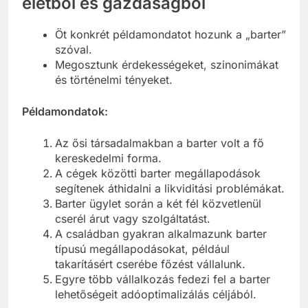
életből és gazdaságból
Öt konkrét példamondatot hozunk a „barter”
szóval.
Megosztunk érdekességeket, szinonimákat
és történelmi tényeket.
Példamondatok:
Az ősi társadalmakban a barter volt a fő
kereskedelmi forma.
A cégek közötti barter megállapodások
segítenek áthidalni a likviditási problémákat.
Barter ügylet során a két fél közvetlenül
cserél árut vagy szolgáltatást.
A családban gyakran alkalmazunk barter
típusú megállapodásokat, például
takarításért cserébe főzést vállalunk.
Egyre több vállalkozás fedezi fel a barter
lehetőségeit adóoptimalizálás céljából.