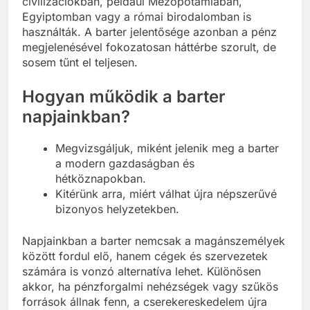
civilizációkban, például Mezopotámiában,
Egyiptomban vagy a római birodalomban is
használták. A barter jelentősége azonban a pénz
megjelenésével fokozatosan háttérbe szorult, de
sosem tűnt el teljesen.
Hogyan működik a barter
napjainkban?
Megvizsgáljuk, miként jelenik meg a barter
a modern gazdaságban és
hétköznapokban.
Kitérünk arra, miért válhat újra népszerűvé
bizonyos helyzetekben.
Napjainkban a barter nemcsak a magánszemélyek
között fordul elő, hanem cégek és szervezetek
számára is vonzó alternatíva lehet. Különösen
akkor, ha pénzforgalmi nehézségek vagy szűkös
források állnak fenn, a cserekereskedelem újra