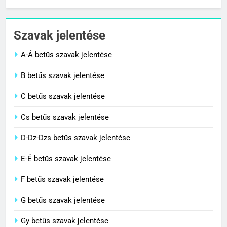
1
Cigánykerék jelentése
Szavak jelentése
C BETŰS SZAVAK JELENTÉSE
A-Á betűs szavak jelentése
2
B betűs szavak jelentése
Cingár jelentése
C betűs szavak jelentése
C BETŰS SZAVAK JELENTÉSE
Cs betűs szavak jelentése
3
D-Dz-Dzs betűs szavak jelentése
Civilizáció jelentése
E-É betűs szavak jelentése
C BETŰS SZAVAK JELENTÉSE
F betűs szavak jelentése
G betűs szavak jelentése
4
Contemporary jelentése
Gy betűs szavak jelentése