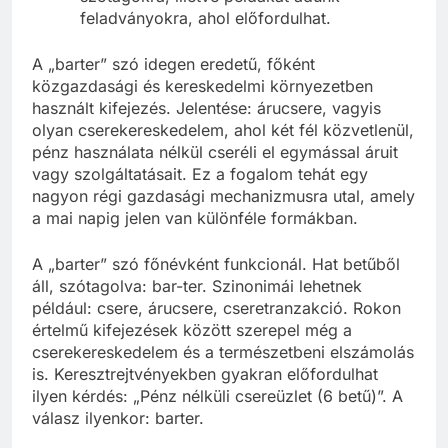
feladványokra, ahol előfordulhat.
A „barter” szó idegen eredetű, főként
közgazdasági és kereskedelmi környezetben
használt kifejezés. Jelentése: árucsere, vagyis
olyan cserekereskedelem, ahol két fél közvetlenül,
pénz használata nélkül cseréli el egymással áruit
vagy szolgáltatásait. Ez a fogalom tehát egy
nagyon régi gazdasági mechanizmusra utal, amely
a mai napig jelen van különféle formákban.
A „barter” szó főnévként funkcionál. Hat betűből
áll, szótagolva: bar-ter. Szinonimái lehetnek
például: csere, árucsere, cseretranzakció. Rokon
értelmű kifejezések között szerepel még a
cserekereskedelem és a természetbeni elszámolás
is. Keresztrejtvényekben gyakran előfordulhat
ilyen kérdés: „Pénz nélküli csereüzlet (6 betű)”. A
válasz ilyenkor: barter.