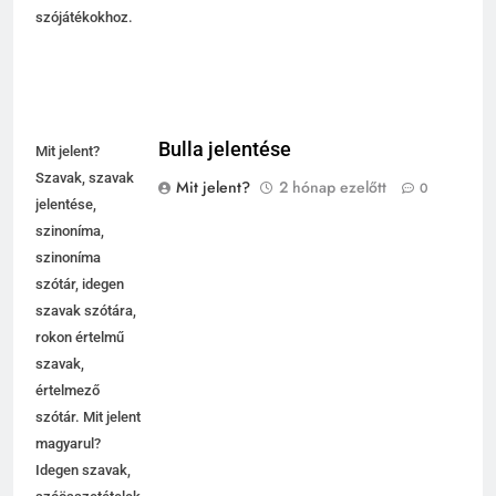
szójátékokhoz.
Bulla jelentése
Mit jelent?
Szavak, szavak
Mit jelent?
2 hónap ezelőtt
0
jelentése,
szinoníma,
szinoníma
szótár, idegen
szavak szótára,
rokon értelmű
szavak,
értelmező
szótár. Mit jelent
magyarul?
Idegen szavak,