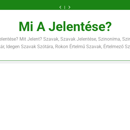
Contemporary
Cigánykerék
Cingár
Civilizáció
Contemporary
Cigánykerék
Cingár
jelentése
jelentése
jelentése
jelentése
jelentése
jelentése
jelentése
Civilizáció
Contemporary
jelentése
jelentése
Mi A Jelentése?
elentése? Mit Jelent? Szavak, Szavak Jelentése, Szinoníma, Sz
ár, Idegen Szavak Szótára, Rokon Értelmű Szavak, Értelmező Sz