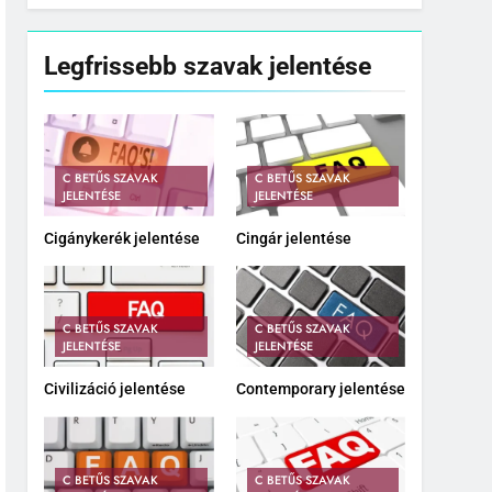
Legfrissebb szavak jelentése
C BETŰS SZAVAK
C BETŰS SZAVAK
JELENTÉSE
JELENTÉSE
Cigánykerék jelentése
Cingár jelentése
C BETŰS SZAVAK
C BETŰS SZAVAK
JELENTÉSE
JELENTÉSE
Civilizáció jelentése
Contemporary jelentése
C BETŰS SZAVAK
C BETŰS SZAVAK