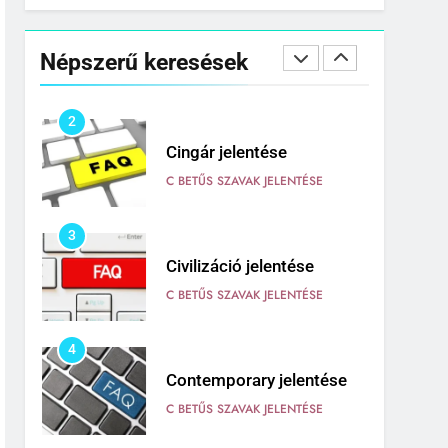
Cigánykerék jelentése
C BETŰS SZAVAK JELENTÉSE
Népszerű keresések
2
Cingár jelentése
C BETŰS SZAVAK JELENTÉSE
3
Civilizáció jelentése
C BETŰS SZAVAK JELENTÉSE
4
Contemporary jelentése
C BETŰS SZAVAK JELENTÉSE
5