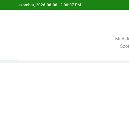
Ugrás
szombat, 2026-08-08
2:00:08 PM
a
tartalomra
Mi A J
Szót