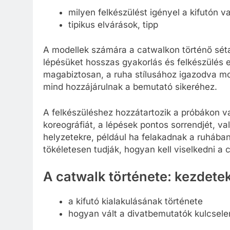
milyen felkészülést igényel a kifutón v
tipikus elvárások, tipp
A modellek számára a catwalkon történő sé
lépésüket hosszas gyakorlás és felkészülés e
magabiztosan, a ruha stílusához igazodva moz
mind hozzájárulnak a bemutató sikeréhez.
A felkészüléshez hozzátartozik a próbákon va
koreográfiát, a lépések pontos sorrendjét, va
helyzetekre, például ha felakadnak a ruhában
tökéletesen tudják, hogyan kell viselkedni a 
A catwalk története: kezdetek
a kifutó kialakulásának története
hogyan vált a divatbemutatók kulcsel