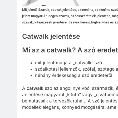
Mit jelent? Szavak, szavak jelentése, szinoníma, szinoníma szót
jelent magyarul? Idegen szavak, szóösszetételek jelentése, mag
szavak, kifejezések jelentése. Szavak keresztrejtvényhez és s
Catwalk jelentése
Mi az a catwalk? A szó eredet
mit jelent maga a „catwalk” szó
szóalkotási jellemzők, szófaj, szótagol
néhány érdekesség a szó eredetéről
A
catwalk
szó az angol nyelvből származik, 
Jelentése magyarul „kifutó” vagy „divatbemu
bemutassák a tervezők ruháit. A szó jelentés
modellek elegáns, könnyed mozgására, amely