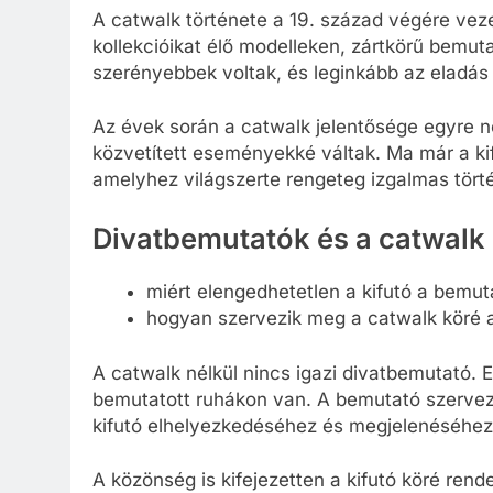
A catwalk története a 19. század végére vez
kollekcióikat élő modelleken, zártkörű bemut
szerényebbek voltak, és leginkább az eladás 
Az évek során a catwalk jelentősége egyre n
közvetített eseményekké váltak. Ma már a kif
amelyhez világszerte rengeteg izgalmas történ
Divatbemutatók és a catwalk
miért elengedhetetlen a kifutó a bemu
hogyan szervezik meg a catwalk köré
A catwalk nélkül nincs igazi divatbemutató. 
bemutatott ruhákon van. A bemutató szervezés
kifutó elhelyezkedéséhez és megjelenéséhez 
A közönség is kifejezetten a kifutó köré rend