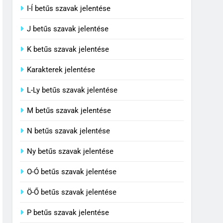
5
I-Í betűs szavak jelentése
Célkitűzés jelentése
J betűs szavak jelentése
C BETŰS SZAVAK JELENTÉSE
K betűs szavak jelentése
6
Karakterek jelentése
Centrális jelentése
L-Ly betűs szavak jelentése
C BETŰS SZAVAK JELENTÉSE
M betűs szavak jelentése
7
N betűs szavak jelentése
Céltudatos jelentése
C BETŰS SZAVAK JELENTÉSE
Ny betűs szavak jelentése
O-Ó betűs szavak jelentése
8
Ö-Ő betűs szavak jelentése
Centenárium jelentése
C BETŰS SZAVAK JELENTÉSE
P betűs szavak jelentése