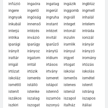
indulás
indulat
inercia
infámis
infernó
infúzió
ingaóra
ingatag
ingázik
ingblúz
ingere
ingerlő
ingerül
inggomb
ingmell
ingnyak
ingóság
ingruha
ingváll
inhalál
inkubál
innenső
instant
integet
intelem
interjú
intézés
intézet
intonál
intráda
intrika
invázió
invitál
inzulin
ionizál
iparági
iparügy
iparűző
iramlik
irányár
irányít
irányoz
iránytű
irányul
irányzó
irattár
irgalom
irídium
irigyel
iromány
irrigál
irritál
irtásos
irtogat
irtózás
irtózat
irtózik
irtvány
iskolai
iskolás
iskoláz
ismerés
ismeret
ismerős
ismétel
ismétlő
istálló
istápol
istenes
istenit
istenít
istenke
istennő
istenül
istráng
iszákos
iszalag
iszamós
iszapol
iszapos