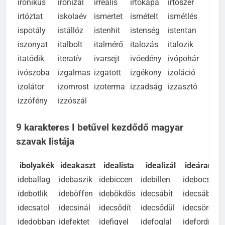
ironikus
ironizál
irreális
irtókapa
irtószer
irtóztat
iskolaév
ismertet
ismételt
ismétlés
ispotály
istállóz
istenhit
istenség
istentan
iszonyat
italbolt
italmérő
italozás
italozik
itatódik
iteratív
ivarsejt
ivóedény
ivópohár
ivószoba
izgalmas
izgatott
izgékony
izoláció
izolátor
izomrost
izoterma
izzadság
izzasztó
izzófény
izzószál
9 karakteres I betűvel kezdődő magyar
szavak listája
ibolyakék
ideakaszt
idealista
idealizál
ideáramol
ideballag
idebaszik
idebiccen
idebillen
idebocsát
idebotlik
ideböffen
idebökdös
idecsábít
idecsábul
idecsatol
idecsinál
idecsődít
idecsődül
idecsörög