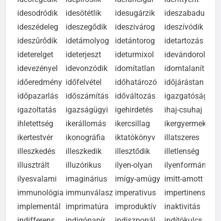
ideöregedik
idepiroslik
ideráncigál
iderittyent
id
idesodródik
idesötétlik
idesugárzik
ideszabadul
id
ideszédeleg
ideszegődik
ideszivárog
ideszívódik
id
ideszűrődik
idetámolyog
idetántorog
idetartozás
id
ideterelget
ideterjeszt
ideturmixol
idevándorol
id
idevezényel
idevonzódik
idomítatlan
idomtalanít
id
időeredmény
időfelvétel
időhatározó
időjárástan
id
időpazarlás
időszámítás
időváltozás
igazgatóság
ig
igazoltatás
igazságügyi
igehirdetés
ihaj-csuhaj
ih
ihletettség
ikerállomás
ikercsillag
ikergyermek
ik
ikertestvér
ikonográfia
iktatókönyv
illatszeres
ill
illeszkedés
illeszkedik
illesztődik
illetlenség
il
illusztrált
illuzórikus
ilyen-olyan
ilyenformán
il
ilyesvalami
imaginárius
imígy-amúgy
imitt-amott
im
immunológia
immunválasz
imperativus
impertinens
im
implementál
imprimatúra
improduktív
inaktivitás
in