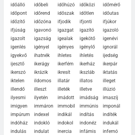
idevisz
idevonz
idezeng
idomító
idomvas
időálló
időbeli
időhúzó
időközi
időmérő
időpont
időrend
időszak
időtlen
időutas
időzítő
időzóna
ifjodik
ifjonti
ifjúkor
ifjúság
igavonó
igazgat
igazító
igazoló
igazolt
igazság
igealak
igekötő
igenévi
igenlés
igényel
igényes
igénylő
ignorál
igyekvő
ihatnék
ihletes
ihletés
ijedség
ijesztő
ikerágy
ikerfém
ikerház
ikerpár
ikerszó
ikrázik
ikresít
ikszláb
iktatás
iktelen
ildomos
illatár
illatos
illeget
illendő
illeszt
illeték
illetve
illúzió
ilyesmi
ilyetén
imádott
imádság
imaszíj
imigyen
immáron
immobil
immúnis
imponál
impúrum
indexel
indikál
indítás
indíték
indóház
indokló
indokol
indonéz
indukál