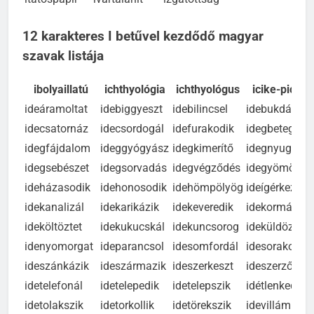
itatóspapír
ivartalanít
izgatottság
12 karakteres I betűvel kezdődő magyar
szavak listája
ibolyaillatú
ichthyológia
ichthyológus
icike-picike
ideáramoltat
idebiggyeszt
idebilincsel
idebukdácsol
idecsatornáz
idecsordogál
idefurakodik
idegbetegség
idegfájdalom
ideggyógyász
idegkimerítő
idegnyugtató
idegsebészet
idegsorvadás
idegvégződés
idegyömöszö
ideházasodik
idehonosodik
idehömpölyög
ideígérkezik
idekanalizál
idekarikázik
idekeveredik
idekormányo
ideköltöztet
idekukucskál
idekuncsorog
ideküldözget
idenyomorgat
ideparancsol
idesomfordál
idesorakozik
ideszánkázik
ideszármazik
ideszerkeszt
ideszerződik
idetelefonál
idetelepedik
idetelepszik
idétlenkedik