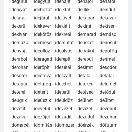
idegurul
idegyűjt
idehajít
idehajol
idehatol
idehívat
idehozat
ideiktat
ideillik
ideindul
idejárat
idejárul
idejövet
idekapar
idekavar
idekerül
idekever
idekiált
idekínál
idekísér
idekíván
idekötöz
idekreál
idemarad
idemásol
idemázol
idemesél
idemutat
idenézet
idenősül
idenyújt
ideollóz
ideolvas
idepakol
idepöfög
iderabol
ideragad
iderepít
iderepül
iderímel
iderohan
ideröpít
idesétál
idesimít
idesodor
idesorol
idestova
ideszáll
idetalál
idetálal
idetapad
idetátog
idetehet
ideteker
idetemet
ideterel
ideterít
ideterül
idetéved
idetódul
ideugrik
ideúszik
ideüldöz
ideülhet
ideültet
idevetít
idevetül
idevezet
idevizel
idevonul
idezavar
idézőjel
idezúdít
idezúdul
idezuhan
idomacél
idomítás
idomszer
időérzék
időfutam