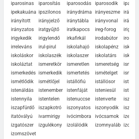
ionoszféra
ipariskola
iparkamara
iparmágnás
iparmű
iparosinas
iparosítás
iparosodás
iparosodik
iparvá
ipekakuána
ipszilonos
iránydráma
irányeszme
irányít
irányított
irányjelző
iránytábla
irányvonal
irányv
irányzatos
iratgyűjtő
iratkapocs
ireg-forog
irigyke
irigykedik
irigylendő
irkafirkál
irodabútor
irodati
irreleváns
irul-pirul
iskolahajó
iskolapénz
iskola
iskoláskor
iskolaszék
iskolaszer
iskolatárs
iskoláz
iskoláztat
ismeretkör
ismeretlen
ismeretség
ismeret
ismerkedés
ismerkedik
ismertetés
ismételget
ismétl
ismétlődik
ismétlőjel
istállófiú
istállósor
istálló
istenáldás
istenember
istenfáját
isteniesül
istenke
istennyila
istentelen
istenuccse
istenverte
iszáko
iszapfürdő
iszapkotró
iszonyatos
iszonyodik
iszony
itatóvályú
ivarmirigy
ivócimbora
ivócsarnok
izeg-m
izgatószer
izgulékony
izolálódik
izomnyaláb
izomsz