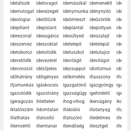
idekóborol
idekopíroz
idekötődik
idelapátol
ideláto
idelátszik
idelovagol
idemászkál
idemenekít
idemen
idemutogat
idenézeget
idénymunka
idénynyitó
idénys
ideológiai
ideöltözik
ideömleszt
ideözönlik
idepas
idepillant
idepislant
ideplántál
idepottyan
iderag
iderezonál
idesugároz
idesüllyed
ideszalajt
ideszál
ideszervez
ideszoktat
idetelepít
idetelepül
idetéve
idetoboroz
idetolódik
idetuszkol
idetutajoz
idevál
idevetődik
idevezérel
idevilágít
idevilágol
idevill
idevonszol
idézőjeles
idezsuppol
idiotizmus
időhal
időhátrány
időigényes
időkímélés
ifiasszony
ificsop
ifjúmunkás
igáskocsis
igazgatónő
igazgyöngy
igazm
igazolódik
igazolvány
igazságügy
igehirdető
igényt
igeragozás
ihlettelen
ihog-vihog
ikervágány
ikonos
iktatószám
ildomtalan
illabiális
illatanyag
illatfel
illathatás
illatosító
illatszóró
illedelmes
illemk