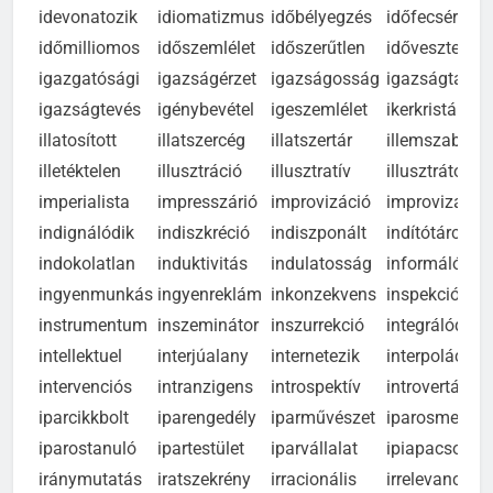
idetolakszik
idetorkollik
idetörekszik
idevillámlik
idevonatozik
idiomatizmus
időbélyegzés
időfecsérlés
időmilliomos
időszemlélet
időszerűtlen
időveszteség
igazgatósági
igazságérzet
igazságosság
igazságtalan
igazságtevés
igénybevétel
igeszemlélet
ikerkristály
illatosított
illatszercég
illatszertár
illemszabály
illetéktelen
illusztráció
illusztratív
illusztrátor
imperialista
impresszárió
improvizáció
improvizatív
indignálódik
indiszkréció
indiszponált
indítótárcsa
indokolatlan
induktivitás
indulatosság
informálódik
ingyenmunkás
ingyenreklám
inkonzekvens
inspekciózik
instrumentum
inszeminátor
inszurrekció
integrálódik
intellektuel
interjúalany
internetezik
interpoláció
intervenciós
intranzigens
introspektív
introvertált
iparcikkbolt
iparengedély
iparművészet
iparosmester
iparostanuló
ipartestület
iparvállalat
ipiapacsozik