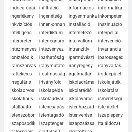
indifferens
indigópapír
indiszponál
indítókulcs
in
indoeurópai
infiltráció
információs
informatika
in
ingerlékeny
ingerlétség
ingyenmunka
inkompetens
in
inkvizíciós
innen-onnan
installáció
inszinuáció
int
intelligens
interdiktum
internetező
interpellál
int
interpreter
interregnum
intervallum
intervenció
int
intézményes
intézvényez
intranzitív
invariancia
in
ionizálódik
iparhatóság
iparművészi
iparossegéd
ip
iramszarvas
iránymutató
irányregény
irányváltás
ir
irattekercs
irgalmasság
irgalmatlan
irodaépület
ir
irreguláris
irtványföld
iskoladráma
iskolajáték
is
iskolaorvos
iskolapélda
iskolarádió
iskolatársi
is
iskolatípus
iskolaudvar
iskolaváros
ismeretségi
is
istállóajtó
istencsapás
istenhozzád
istenítélet
is
istenszobor
istentagadó
istenverése
iszaplepény
is
iszaposodik
iszaptenger
iszapzsázsa
italáldozat
it