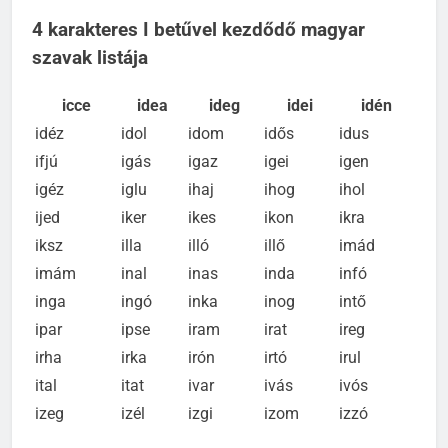
4 karakteres I betűvel kezdődő magyar
szavak listája
icce
idea
ideg
idei
idén
idéz
idol
idom
idős
idus
ifjú
igás
igaz
igei
igen
igéz
iglu
ihaj
ihog
ihol
ijed
iker
ikes
ikon
ikra
iksz
illa
illó
illő
imád
imám
inal
inas
inda
infó
inga
ingó
inka
inog
intő
ipar
ipse
iram
irat
ireg
irha
irka
irón
irtó
irul
ital
itat
ivar
ivás
ivós
izeg
izél
izgi
izom
izzó