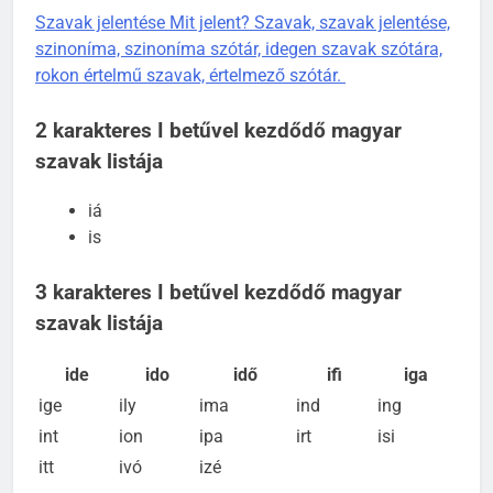
Szavak jelentése Mit jelent? Szavak, szavak jelentése,
szinoníma, szinoníma szótár, idegen szavak szótára,
rokon értelmű szavak, értelmező szótár.
2 karakteres I betűvel kezdődő magyar
szavak listája
iá
is
3 karakteres I betűvel kezdődő magyar
szavak listája
ide
ido
idő
ifi
iga
ige
ily
ima
ind
ing
int
ion
ipa
irt
isi
itt
ivó
izé