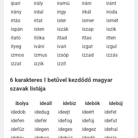
input
intés
intet
intéz
intim
ipari
irály
iramú
iráni
iránt
irány
irdal
irigy
irkál
iroda
irtás
irtat
isler
ismer
ismét
ispán
isten
iszák
iszap
iszik
itató
itóka
it­tad
ittas
itten
ityeg
iváni
ivari
izgat
izgul
izmos
izmus
izsóp
izzad
izzás
izzat
izzik
izzít
6 karakteres I betűvel kezdődő magyar
szavak listája
ibolya
ideáll
idebíz
idebök
idebúj
idedob
idedug
idee­jt
ideért
idefel
idefen
idefér
idefog
idefúj
idefut
idefűz
idegen
ideges
idegez
idehal