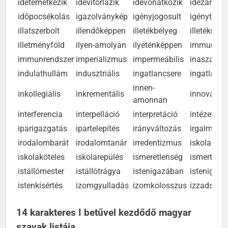
idetemetkezik
idevitorlázik
idevonatkozik
idezaránd
időpocsékolás
igazolványkép
igényjogosult
igénytelen
illatszerbolt
illendőképpen
illetékbélyeg
illetékmen
illetményföld
ilyen-amolyan
ilyeténképpen
immunbet
immunrendszer
imperializmus
impermeábilis
inaszakad
indulathullám
indusztriális
ingatlancsere
ingatlanir
innen-
inkollegiális
inkrementális
innovativi
amonnan
interferencia
interpelláció
interpretáció
intézetvez
iparigazgatás
ipartelepítés
irányváltozás
irgalmatla
irodalombarát
irodalomtanár
irredentizmus
iskolahagy
iskolaköteles
iskolarepülés
ismeretlenség
ismertetőj
istállómester
istállótrágya
istenigazában
istenigazá
istenkísértés
izomgyulladás
izomkolosszus
izzadságs
14 karakteres I betűvel kezdődő magyar