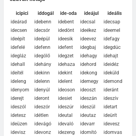
szavak listája
icipici
iddogál
ide-oda
ideájul
ideális
ideárad
idebenn
idebent
idecsal
idecsap
idecsen
idecsór
idedönt
ideékez
ideemel
ideépít
ideépül
ideesik
ideevez
idefagy
idefelé
idefenn
idefent
idegbaj
idegdúc
idegláz
idegölő
idegzet
idehagy
idehajt
idehall
idehány
idehaza
idehord
ideidéz
ideítél
idekinn
idekint
idekong
ideküld
ideleng
idelenn
idelent
idemegy
idemond
idenyom
idenyúl
ideoson
ideoszt
ideránt
iderejt
ideront
idesiet
ideszán
ideszív
ideszól
ideszór
ideszúr
ideszül
idetart
idetesz
idétlen
ideutal
ideutaz
ideürít
ideüzen
idevágó
idevaló
idevarr
idevesz