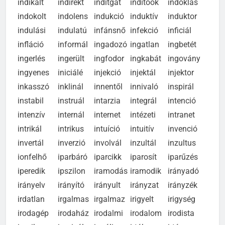
indikált
indirekt
indítgat
indítóok
indoklás
indokolt
indolens
indukció
induktív
induktor
indulási
indulatú
infánsnő
infekció
inficiál
infláció
informál
ingadozó
ingatlan
ingbetét
ingerlés
ingerült
ingfodor
ingkabát
ingovány
ingyenes
iniciálé
injekció
injektál
injektor
inkasszó
inklinál
innentől
innivaló
inspirál
instabil
instruál
intarzia
integrál
intenció
intenzív
internál
internet
intézeti
intranet
intrikál
intrikus
intuíció
intuitív
invenció
invertál
inverzió
involvál
inzultál
inzultus
ionfelhő
iparbáró
iparcikk
iparosít
iparűzés
iperedik
ipszilon
iramodás
iramodik
irányadó
irányelv
irányító
irányult
irányzat
irányzék
irdatlan
irgalmas
irgalmaz
irigyelt
irigység
irodagép
irodaház
irodalmi
irodalom
irodista