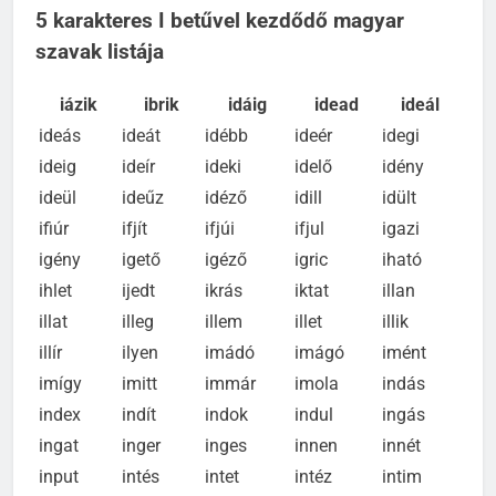
5 karakteres I betűvel kezdődő magyar
szavak listája
iázik
ibrik
idáig
idead
ideál
ideás
ideát
idébb
ideér
idegi
ideig
ideír
ideki
idelő
idény
ideül
ideűz
idéző
idill
idült
ifiúr
ifjít
ifjúi
ifjul
igazi
igény
igető
igéző
igric
iható
ihlet
ijedt
ikrás
iktat
illan
illat
illeg
illem
illet
illik
illír
ilyen
imádó
imágó
imént
imígy
imitt
immár
imola
indás
index
indít
indok
indul
ingás
ingat
inger
inges
innen
innét