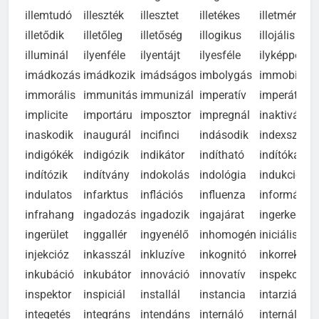
illatszer
illedelem
illegális
illegitim
illemhely
illemtudó
illeszték
illesztet
illetékes
illetmény
illetődik
illetőleg
illetőség
illogikus
illojális
illuminál
ilyenféle
ilyentájt
ilyesféle
ilyképpen
imádkozás
imádkozik
imádságos
imbolygás
immobilis
immorális
immunitás
immunizál
imperatív
imperátor
implicite
importáru
imposztor
impregnál
inaktivál
inaskodik
inaugurál
incifinci
indásodik
indexszám
indigókék
indigózik
indikátor
indítható
indítókar
indítózik
indítvány
indokolás
indológia
indukciós
indulatos
infarktus
inflációs
influenza
informált
infrahang
ingadozás
ingadozik
ingajárat
ingerkedő
ingerület
inggallér
ingyenélő
inhomogén
iniciális
injekcióz
inkasszál
inkluzíve
inkognitó
inkorrekt
inkubáció
inkubátor
innováció
innovatív
inspekció
inspektor
inspiciál
installál
instancia
intarziás