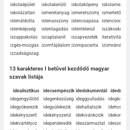
iránymutatás
iratszekrény
irracionális
irrelevancia
iskolaépület
iskolakerülő
iskolaköpeny
iskolamester
iskolázatlan
ismeretanyag
ismeretszomj
ismertetőjel
istenáldotta
istenasszony
istencsapása
istencsodája
istenképiség
istentagadás
istentelenül
iszákoskodik
iszappakolás
iszaptalanít
iszapvezeték
iterativitás
izgés-mozgás
izomfájdalom
izompacsirta
izomrándulás
izzadságszag
13 karakteres I betűvel kezdődő magyar
szavak listája
idealisztikus
idecsempészik
idedokumentál
idedrama
idegengyűlölő
idegenkezűség
ideggyulladás
idegkimer
idegyökerezik
idegyülekezik
idehallatszik
idehossza
idekényszerít
idekényszerül
idekívánkozik
idekoncent
idekvártélyoz
idependeredik
ideszármaztat
ideszegez