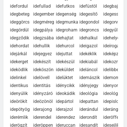
idedobban
idefektet
idefigyel
idefoglal
idefordít
idefordul
idefullad
idefutkos
idefüstöl
idegbajos
idegbeteg
idegember
idegenség
idegesítő
idegesség
ideggörcs
idegméreg
idegmunka
idegondol
idegorvos
idegördül
idegpálya
idegroham
idegroncs
idegyűlik
idegződik
idegzsába
idehajtat
idehalkul
idehelyez
idehordat
idehullik
idehurcol
ideigazol
ideírogat
idejárkál
idejegyez
idejuttat
idekéklik
ideképzel
idekerget
idekészít
idekészül
idekiabál
idekozmál
ideködlik
ideköszön
ideküldet
ideláncol
idelibben
idelinkel
idelövell
idelüktet
idemászik
idemormol
identikus
identitás
idénycikk
idényjegy
idenyomul
idenyúlik
idényzáró
ideokádik
ideológia
ideológus
ideörökít
ideözönöl
idepártol
idepattan
idepislog
idepötyög
iderajong
iderajzol
iderándul
iderángat
iderémlik
iderendel
iderendez
iderondít
ideröffen