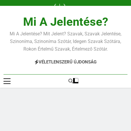
Ugrás
a
tartalomra
Mi A Jelentése?
Mi A Jelentése? Mit Jelent? Szavak, Szavak Jelentése,
Szinoníma, Szinoníma Szótár, Idegen Szavak Szótára,
Rokon Értelmű Szavak, Értelmező Szótár.
VÉLETLENSZERŰ ÚJDONSÁG