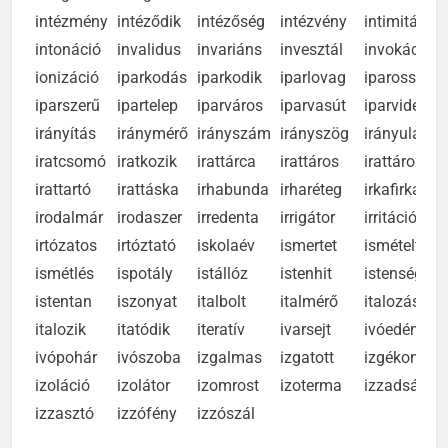
integetés
integráns
intendáns
internáló
internált
intézmény
intéződik
intézőség
intézvény
intimitás
intonáció
invalidus
invariáns
invesztál
invokáció
ionizáció
iparkodás
iparkodik
iparlovag
iparosság
iparszerű
ipartelep
iparváros
iparvasút
iparvidék
irányítás
iránymérő
irányszám
irányszög
irányulás
iratcsomó
iratkozik
irattárca
irattáros
irattároz
irattartó
irattáska
irhabunda
irharéteg
irkafirka
irodalmár
irodaszer
irredenta
irrigátor
irritáció
irtózatos
irtóztató
iskolaév
ismertet
ismételt
ismétlés
ispotály
istállóz
istenhit
istenség
istentan
iszonyat
italbolt
italmérő
italozás
italozik
itatódik
iteratív
ivarsejt
ivóedény
ivópohár
ivószoba
izgalmas
izgatott
izgékony
izoláció
izolátor
izomrost
izoterma
izzadság
izzasztó
izzófény
izzószál