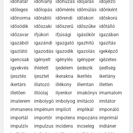
időhatár
időhiány
időhúzás
időjárás
időjelző
időleges
időlopás
időmérés
időmúlás
időnként
időnorma
időrabló
időrendi
időskori
időskorú
idősödik
időszaki
időszerű
időszűke
időtálló
időzavar
ifjúkori
ifjúsági
igásökör
igazában
igazából
igazándi
igazgató
igazhitű
igazítás
igazlátó
igazodás
igazodik
igazolás
igeképző
igencsak
igényelt
igénylés
igényper
igézetes
igyekvés
ihletett
ijedelem
ijedezik
ijedtség
ijesztés
ijesztet
ikerakna
ikerítés
ikerlány
ikertárs
illatozó
illékony
illemtan
illetlen
illetően
illóolaj
ilyenkor
imakönyv
imamalom
imaterem
imbolygó
imbolyog
imitáció
imitátor
immanens
impérium
implicit
implikál
imponáló
importál
importőr
impotens
impozáns
imprimál
impulzív
impulzus
incidens
incseleg
indiáner