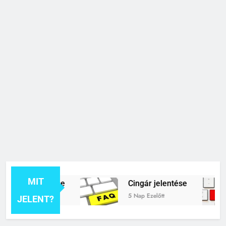
MIT
ék jelentése
Cingár jelentése
t
5 Nap Ezelőtt
JELENT?