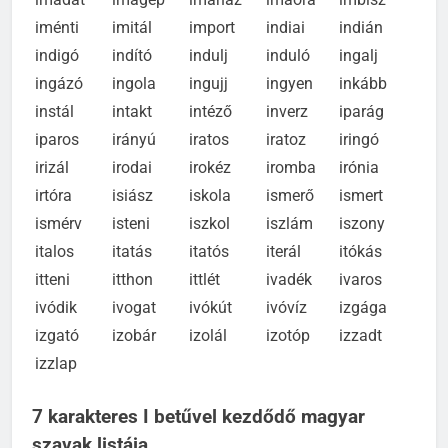
imádat
imagép
imaház
imaóra
imbisz
iménti
imitál
import
indiai
indián
indigó
indító
indulj
induló
ingalj
ingázó
ingola
ingujj
ingyen
inkább
instál
intakt
intéző
inverz
iparág
iparos
irányú
iratos
iratoz
iringó
irizál
irodai
iro­kéz
iromba
irónia
irtóra
isiász
iskola
ismerő
ismert
ismérv
isteni
iszkol
iszlám
iszony
italos
itatás
itatós
iterál
itókás
itteni
itthon
ittlét
ivadék
ivaros
ivódik
ivogat
ivókút
ivóvíz
izgága
izgató
izobár
izolál
izotóp
izzadt
izzlap
7 karakteres I betűvel kezdődő magyar