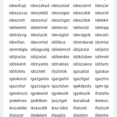
iderögzít
ideröppen
ideruccan
idesandít
idesejlik
idesóhajt
ideszakad
ideszalad
ideszámít
ideszámol
ideszavaz
ideszédül
ideszegez
ideszokik
ideszólít
ideszorít
ideszorul
ideszögez
ideszökik
idetekint
ideteremt
idetermel
idetervez
idetestál
idetoppan
idetotyog
ideutazik
idevágtat
idevágyik
idevalósi
idevillan
idevontat
idillikus
idomdarab
idomtalan
idomtégla
időegység
időelemző
időjárási
időjelzés
időjóslás
időjóslat
időkérdés
időközben
időmérték
időnkénti
időnyerés
időrablás
időszakos
időtartam
időtöltés
időzített
ifjútörök
igásállat
igásbarom
igáskocsi
igazgatás
igazgatói
igazítgat
igazmondó
igazoltat
igazságos
igaztalan
igeképzés
igen-igen
igenévszó
igyekezet
igyekezik
igyekszik
ihatatlan
ijedelmes
ijedtében
ijesztget
ikerablak
ikerkocsi
ikozaéder
ikrásodik
iksz-lábú
illatosít
illatozik