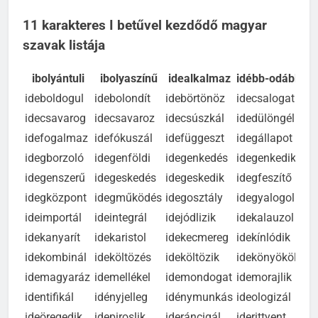
izomszövet
11 karakteres I betűvel kezdődő magyar
szavak listája
ibolyántuli
ibolyaszínű
idealkalmaz
idébb-odább
i
ideboldogul
idebolondít
idebörtönöz
idecsalogat
id
idecsavarog
idecsavaroz
idecsúszkál
idedülöngél
ide
idefogalmaz
idefókuszál
idefüggeszt
idegállapot
id
idegborzoló
idegenföldi
idegenkedés
idegenkedik
id
idegenszerű
idegeskedés
idegeskedik
idegfeszítő
id
idegközpont
idegműködés
idegosztály
idegyalogol
id
ideimportál
ideintegrál
idejódlizik
idekalauzol
id
idekanyarít
idekaristol
idekecmereg
idekínlódik
id
idekombinál
ideköltözés
ideköltözik
idekönyököl
id
idemagyaráz
idemellékel
idemondogat
idemorajlik
id
identifikál
idényjelleg
idénymunkás
ideologizál
id