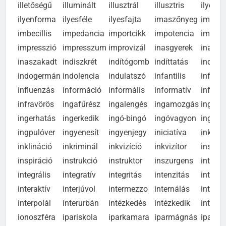
illemsértő
illemtanár
illendőség
illesztget
illetetl
illetőségű
illuminált
illusztrál
illusztris
ilyenfa
ilyenforma
ilyesféle
ilyesfajta
imaszőnyeg
imazs
imbecillis
impedancia
importcikk
impotencia
impreg
impresszió
impresszum
improvizál
inasgyerek
inasis
inaszakadt
indiszkrét
indítógomb
indíttatás
indivi
indogermán
indolencia
indulatszó
infantilis
inferná
influenzás
információ
informális
informatív
inform
infravörös
ingafűrész
ingalengés
ingamozgás
ingerle
ingerhatás
ingerkedik
ingó-bingó
ingóvagyon
ingová
ingpulóver
ingyenesít
ingyenjegy
iniciatíva
inkarn
inklináció
inkriminál
inkvizíció
inkvizítor
inspek
inspiráció
instrukció
instruktor
inszurgens
integrá
integrális
integratív
integritás
intenzitás
interak
interaktív
interjúvol
intermezzo
internálás
interná
interpolál
interurbán
intézkedés
intézkedik
intrav