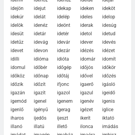
idehív
idehoz
idehúz
ideidé
idejár
idejön
idejut
idekap
ideken
ideköt
idekúr
idelát
idelép
ideles
idelop
idelök
idenéz
ideönt
iderak
idesúg
idesüt
idetár
idetér
idetol
idetud
idetűz
idevág
idevár
idever
idevés
idevet
idevon
idezár
idézés
idézet
idilli
idióma
idióta
idomár
idomít
idomul
időbér
időgép
időjós
időkör
időköz
időnap
időtáj
idővel
időzés
időzik
időzít
ifjonc
igaerő
igásló
igazán
igazít
igazol
igazul
igeidő
igemód
igenel
igenem
igenév
igenis
igenlő
igényű
igerag
igézet
iglice
iharos
ijedős
ijeszt
ikerít
iktató
illanó
illatú
illető
ilonca
imádás