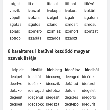
iszkiri
iszogat
iszonyú
italház
itáliai
itatgat
itt-ott
ittasul
itthoni
ittlévő
ivarzik
ivászat
ivókupa
ivókúra
ivókürt
ivópult
ivótárs
izélget
izgalmi
izgalom
izgatás
izgulós
izlandi
izmosít
izmosul
izoláló
izomerő
izomláz
izomorf
izomzat
izotrop
izzadás
izzadós
izzaszt
8 karakteres I betűvel kezdődő magyar
szavak listája
icipicit
ideállít
idebiceg
idecéloz
idecibál
idecipel
idecitál
idecseng
ideenged
ideértet
ideértve
ideérzik
ideeszik
idefárad
idefarol
idefaxol
idefogad
idefotóz
idefülel
idegélet
idegenít
idegenül
idegesít
idegölés
idegőrlő
idegsejt
idegsokk
idegszál
idegtépő
idegurít