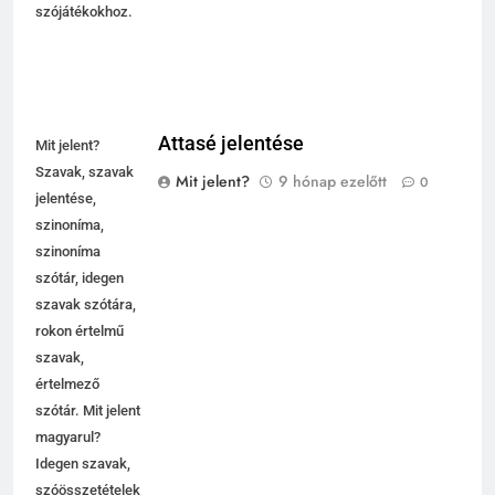
szójátékokhoz.
Attasé jelentése
Mit jelent?
Szavak, szavak
Mit jelent?
9 hónap ezelőtt
0
jelentése,
szinoníma,
szinoníma
szótár, idegen
szavak szótára,
rokon értelmű
szavak,
értelmező
szótár. Mit jelent
magyarul?
Idegen szavak,
szóösszetételek