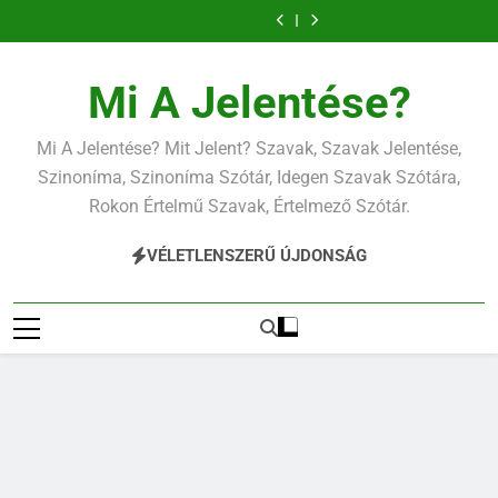
Ugrás
a
tartalomra
Mi A Jelentése?
Mi A Jelentése? Mit Jelent? Szavak, Szavak Jelentése,
Szinoníma, Szinoníma Szótár, Idegen Szavak Szótára,
Rokon Értelmű Szavak, Értelmező Szótár.
VÉLETLENSZERŰ ÚJDONSÁG