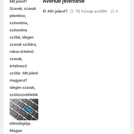
Avenue jelentése
Mit jelent?
Szavak, szavak
Mit jelent?
10 hónap ezelőtt
0
jelentése,
szinoníma,
szinoníma
szótár, idegen
szavak szótára,
rokon értelmű
szavak,
értelmező
szótár. Mit jelent
magyarul?
Idegen szavak,
szóösszetételek
jelentése,
magyarázata,
használata,
etimológiája.
Magyar