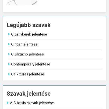
7
Céltudatos jelentése
Legújabb szavak
C BETŰS SZAVAK JELENTÉSE
Cigánykerék jelentése
Cingár jelentése
8
Centenárium jelentése
Civilizáció jelentése
C BETŰS SZAVAK JELENTÉSE
Contemporary jelentése
Célkitűzés jelentése
1
Cigánykerék jelentése
Szavak jelentése
C BETŰS SZAVAK JELENTÉSE
A-Á betűs szavak jelentése
2