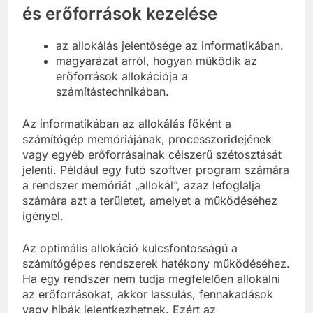
és erőforrások kezelése
az allokálás jelentősége az informatikában.
magyarázat arról, hogyan működik az
erőforrások allokációja a
számítástechnikában.
Az informatikában az allokálás főként a
számítógép memóriájának, processzoridejének
vagy egyéb erőforrásainak célszerű szétosztását
jelenti. Például egy futó szoftver program számára
a rendszer memóriát „allokál”, azaz lefoglalja
számára azt a területet, amelyet a működéséhez
igényel.
Az optimális allokáció kulcsfontosságú a
számítógépes rendszerek hatékony működéséhez.
Ha egy rendszer nem tudja megfelelően allokálni
az erőforrásokat, akkor lassulás, fennakadások
vagy hibák jelentkezhetnek. Ezért az