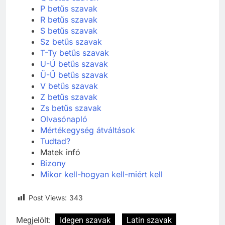
P betűs szavak
R betűs szavak
S betűs szavak
Sz betűs szavak
T-Ty betűs szavak
U-Ú betűs szavak
Ü-Ű betűs szavak
V betűs szavak
Z betűs szavak
Zs betűs szavak
Olvasónapló
Mértékegység átváltások
Tudtad?
Matek infó
Bizony
Mikor kell-hogyan kell-miért kell
Post Views:
343
Megjelölt:
Idegen szavak
Latin szavak