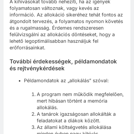
A kihívásokat tovább nehezíti, ha az igények
folyamatosan változnak, vagy kevés az
információ. Az allokáció sikeréhez tehát fontos az
átgondolt tervezés, a folyamatos nyomon követés
és a rugalmasság. Érdemes rendszeresen
felülvizsgálni az allokációs döntéseket, hogy a
lehető legoptimálisabban használjuk fel
erőforrásainkat.
További érdekességek, példamondatok
és rejtvénykérdések
Példamondatok az „allokálás” szóval:
A program nem működik megfelelően,
mert hibásan történt a memória
allokálás.
A tanárok igazságosan allokálták a
feladatokat a diákok között.
Az állami költségvetés allokálása
minden évben nagy kihívás.