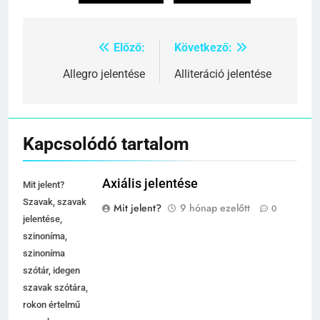
Előző:
Következő:
Bejegyzés
navigáció
Allegro jelentése
Alliteráció jelentése
Kapcsolódó tartalom
Axiális jelentése
Mit jelent?
Szavak, szavak
Mit jelent?
9 hónap ezelőtt
0
jelentése,
szinoníma,
szinoníma
szótár, idegen
szavak szótára,
rokon értelmű