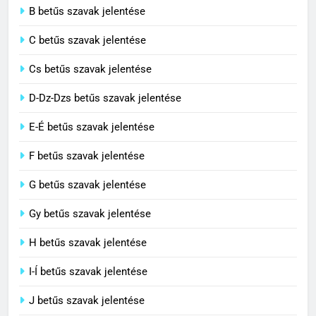
B betűs szavak jelentése
Cingár jelentése
C betűs szavak jelentése
C BETŰS SZAVAK JELENTÉSE
Cs betűs szavak jelentése
3
D-Dz-Dzs betűs szavak jelentése
Civilizáció jelentése
E-É betűs szavak jelentése
C BETŰS SZAVAK JELENTÉSE
F betűs szavak jelentése
G betűs szavak jelentése
4
Contemporary jelentése
Gy betűs szavak jelentése
C BETŰS SZAVAK JELENTÉSE
H betűs szavak jelentése
I-Í betűs szavak jelentése
5
J betűs szavak jelentése
Célkitűzés jelentése