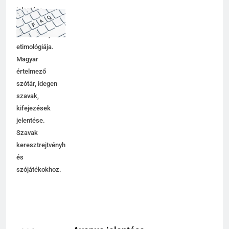
jelentése,
magyarázata,
használata,
etimológiája.
Magyar
értelmező
szótár, idegen
szavak,
kifejezések
jelentése.
Szavak
keresztrejtvényhez
és
szójátékokhoz.