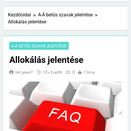
Kezdőoldal
A-Á betűs szavak jelentése
Allokálás jelentése
A-Á BETŰS SZAVAK JELENTÉSE
Allokálás jelentése
0
Mit Jelent?
1 Év Ezelőtt
7 Mins