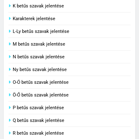
C BETŰS SZAVAK JELENTÉSE
K betűs szavak jelentése
Karakterek jelentése
6
L-Ly betűs szavak jelentése
Centrális jelentése
M betűs szavak jelentése
C BETŰS SZAVAK JELENTÉSE
N betűs szavak jelentése
7
Ny betűs szavak jelentése
Céltudatos jelentése
O-Ó betűs szavak jelentése
C BETŰS SZAVAK JELENTÉSE
Ö-Ő betűs szavak jelentése
8
P betűs szavak jelentése
Centenárium jelentése
Q betűs szavak jelentése
C BETŰS SZAVAK JELENTÉSE
R betűs szavak jelentése