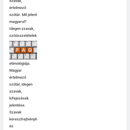
szavak,
értelmező
szótár. Mit jelent
magyarul?
Idegen szavak,
szóösszetételek
jelentése,
magyarázata,
használata,
etimológiája.
Magyar
értelmező
szótár, idegen
szavak,
kifejezések
jelentése.
Szavak
keresztrejtvényhez
és