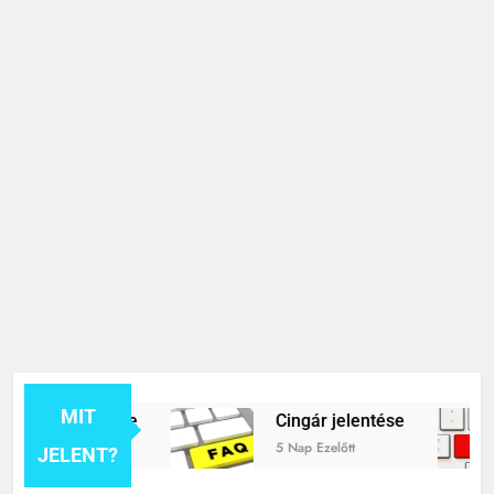
MIT
ék jelentése
Cingár jelentése
5 Nap Ezelőtt
JELENT?