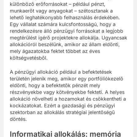
különböző erőforrásokat – például pénzt,
munkaerőt vagy anyagokat – szétosztanak a
lehető leghatékonyabb felhasználás érdekében.
Egy vállalat számára kulcsfontosságú, hogy a
rendelkezésre álló pénzügyi forrásokat a legjobb
megtérülést ígérő projektekre allokálja. Ugyancsak
allokációról beszélünk, amikor az állam eldönti,
mely ágazatokba fektet többet az éves
költségvetésből.
A pénzügyi allokáció például a befektetések
területén jelenik meg, amikor egy portfóliókezelő
eldönti, hogy a befektetők pénzét mely
részvényekbe vagy kötvényekbe fekteti. A helyes
allokáció növelheti a hozamokat és csökkentheti a
kockázatokat. Ezért a gazdasági és pénzügyi
szektorban az allokálás stratégiai jelentőségű
döntés.
Informatikai allokálás: memória