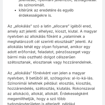
és szinonimáit.
kitérünk az eredetére és egyéb
érdekességekre is.
Az „allokálás” szó a latin „allocare” igéből ered,
amely azt jelenti: elhelyez, kioszt, kiutal. A magyar
nyelvben az allokálás főként a „valaminek a
meghatározott cél szerinti elosztását” jelenti. Az
allokálás tehát egy olyan folyamat, amikor egy
adott erőforrást, feladatot, pénzösszeget vagy
bármi más osztható dolgot célszerűen
szétosztanak, elosztanak vagy hozzárendelnek.
Az „allokálás” főnévként van jelen a magyar
nyelvben, 9 betűből áll, szótagolva: al-lo-ká-lás.
Szinonimái lehetnek például: elosztás, kiosztás,
hozzárendelés, szétosztás, kiutalás. Rokonszavai
az allokáció, allokál, allokált. Érdekességként
megemlíthetjük, hogy a szó több
tudományterületen is elterjedt, például