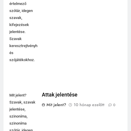
értelmező
szótár, idegen
szavak,
kifejezések
jelentése.
Szavak
keresztrejtvényhez
és
szójátékokhoz.
Attak jelentése
Mit jelent?
Szavak, szavak
Mit jelent?
10 hónap ezelőtt
0
jelentése,
szinoníma,
szinoníma
szótár, idegen