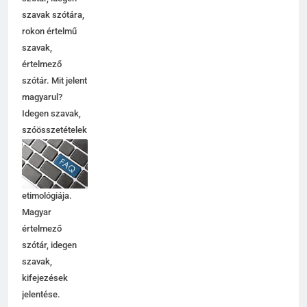
szavak szótára,
rokon értelmű
szavak,
5
értelmező
Célkitűzés jelentése
szótár. Mit jelent
C BETŰS SZAVAK JELENTÉSE
magyarul?
Idegen szavak,
szóösszetételek
6
jelentése,
magyarázata,
Centrális jelentése
használata,
C BETŰS SZAVAK JELENTÉSE
etimológiája.
Magyar
értelmező
7
szótár, idegen
Céltudatos jelentése
szavak,
C BETŰS SZAVAK JELENTÉSE
kifejezések
jelentése.