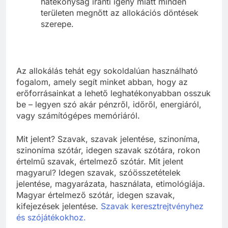
hatékonyság iránti igény miatt minden
területen megnőtt az allokációs döntések
szerepe.
Az allokálás tehát egy sokoldalúan használható
fogalom, amely segít minket abban, hogy az
erőforrásainkat a lehető leghatékonyabban osszuk
be – legyen szó akár pénzről, időről, energiáról,
vagy számítógépes memóriáról.
Mit jelent? Szavak, szavak jelentése, szinoníma,
szinoníma szótár, idegen szavak szótára, rokon
értelmű szavak, értelmező szótár. Mit jelent
magyarul? Idegen szavak, szóösszetételek
jelentése, magyarázata, használata, etimológiája.
Magyar értelmező szótár, idegen szavak,
kifejezések jelentése.
Szavak keresztrejtvényhez
és szójátékokhoz.